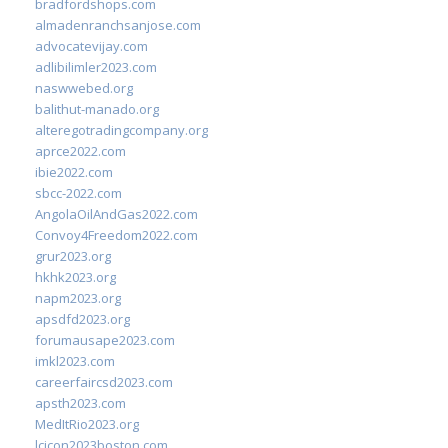
bradfordshops.com
almadenranchsanjose.com
advocatevijay.com
adlibilimler2023.com
naswwebed.org
balithut-manado.org
alteregotradingcompany.org
aprce2022.com
ibie2022.com
sbcc-2022.com
AngolaOilAndGas2022.com
Convoy4Freedom2022.com
grur2023.org
hkhk2023.org
napm2023.org
apsdfd2023.org
forumausape2023.com
imkl2023.com
careerfaircsd2023.com
apsth2023.com
MedItRio2023.org
lcicon2023boston.com