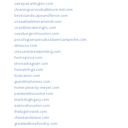
vwrepairarlington.com
cleaningservicebaltimore-md.com
beckslandscapeandfence.com
vistaaltadelveramendi.com
coastlinecateringnc.com
cuesburgershouston.com
psicologiaespecializadaencampeche.com
dmtacos.com
crescentstreetprinting.com
hornopizza.com
driveadragster.com
hematologa.com
lizaivanov.com
guesttinyhomes.com
home-plow-by-meyer.com
palatelatincuisine.com
blackdoglegacy.com
eatvivahouston.com
thebigshowok.com
chimeandstave.com
greatwallseafoodny.com