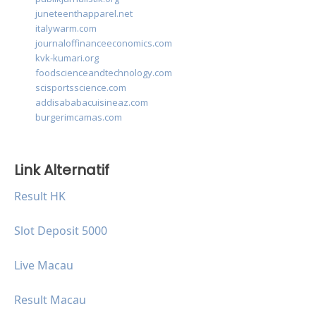
juneteenthapparel.net
italywarm.com
journaloffinanceeconomics.com
kvk-kumari.org
foodscienceandtechnology.com
scisportsscience.com
addisababacuisineaz.com
burgerimcamas.com
Link Alternatif
Result HK
Slot Deposit 5000
Live Macau
Result Macau