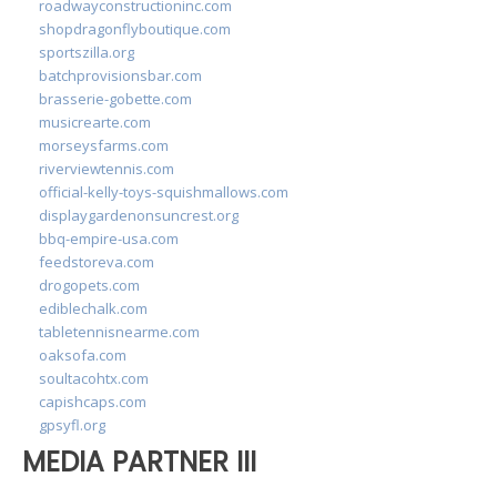
roadwayconstructioninc.com
shopdragonflyboutique.com
sportszilla.org
batchprovisionsbar.com
brasserie-gobette.com
musicrearte.com
morseysfarms.com
riverviewtennis.com
official-kelly-toys-squishmallows.com
displaygardenonsuncrest.org
bbq-empire-usa.com
feedstoreva.com
drogopets.com
ediblechalk.com
tabletennisnearme.com
oaksofa.com
soultacohtx.com
capishcaps.com
gpsyfl.org
MEDIA PARTNER III