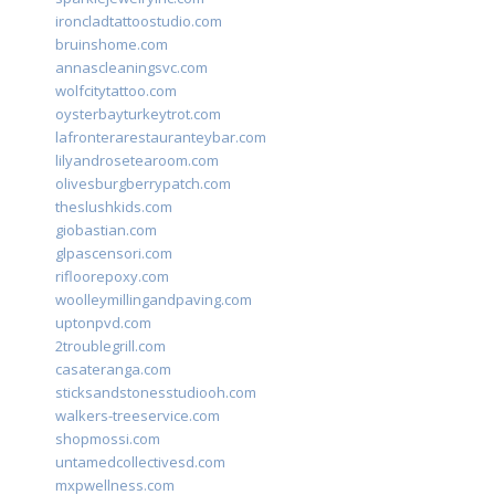
ironcladtattoostudio.com
bruinshome.com
annascleaningsvc.com
wolfcitytattoo.com
oysterbayturkeytrot.com
lafronterarestauranteybar.com
lilyandrosetearoom.com
olivesburgberrypatch.com
theslushkids.com
giobastian.com
glpascensori.com
rifloorepoxy.com
woolleymillingandpaving.com
uptonpvd.com
2troublegrill.com
casateranga.com
sticksandstonesstudiooh.com
walkers-treeservice.com
shopmossi.com
untamedcollectivesd.com
mxpwellness.com