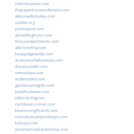
infernocanine.com
thepaperhousecollection.com
allisonwillisholley.com
solslite.org
portwayinn.com
djmaddogmusic.com
thesoundarchitects.com
allin1roofing.com
keepjudgewebb.com
anatomyofadventure.com
drivancastillo.com
cmmedspa.com
midletontkd.com
gardensandgrills.com
basilfoodwine.com
nikko-tochigi.net
caribbean-corner.com
bluemoongiftcards.com
rivercitysteampunkexpo.com
kchoops.net
mountainsideskateshop.com