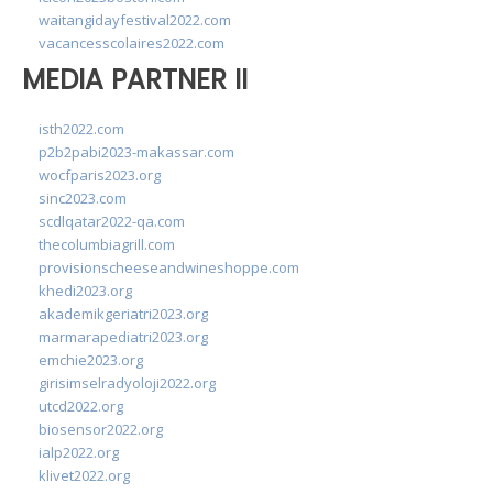
waitangidayfestival2022.com
vacancesscolaires2022.com
MEDIA PARTNER II
isth2022.com
p2b2pabi2023-makassar.com
wocfparis2023.org
sinc2023.com
scdlqatar2022-qa.com
thecolumbiagrill.com
provisionscheeseandwineshoppe.com
khedi2023.org
akademikgeriatri2023.org
marmarapediatri2023.org
emchie2023.org
girisimselradyoloji2022.org
utcd2022.org
biosensor2022.org
ialp2022.org
klivet2022.org