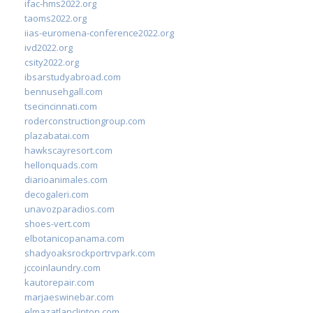
ifac-hms2022.org
taoms2022.org
iias-euromena-conference2022.org
ivd2022.org
csity2022.org
ibsarstudyabroad.com
bennusehgall.com
tsecincinnati.com
roderconstructiongroup.com
plazabatai.com
hawkscayresort.com
hellonquads.com
diarioanimales.com
decogaleri.com
unavozparadios.com
shoes-vert.com
elbotanicopanama.com
shadyoaksrockportrvpark.com
jccoinlaundry.com
kautorepair.com
marjaeswinebar.com
elmazatlanclinton.com