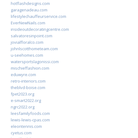
hotflashdesigns.com
garagenadeau.com
lifestylechauffeurservice.com
EverNewNails.com
insideoutdecoratingcentre.com
salvatoresinpoint.com
jovialfloralco.com
johnlscotthometeam.com
u-seehomes.com
watersportslagonissi.com
mischieffashion.com
eduwyre.com
retro-interiors.com
theblvd-boise.com
fpet2023.org
e-smart2022.org
ngrc2022.org
leesfamilyfoods.com
lewis-lewis-cpas.com
eleontennis.com
cyetus.com