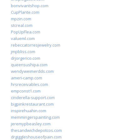
bonvivantshop.com
CupPlante.com
mpzin.com
stcreal.com
PopUpFlea.com
valueml.com
rebeccatorresjewelry.com
jmpbliss.com
drjorgerico.com
queensushipa.com
wendyweimerdds.com
ameri-camp.com
hrsreceivables.com
empconst1.com
cinderella-support.com
bigpinkrestaurant.com
inspirehuahin.com
memmingerspainting.com
jeremypbeasley.com
thesandwichdepotcos.com
drgiggleshouseofpain.com