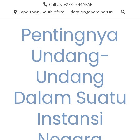
Skip
Call Us: +2782 444 YEAH
to
Cape Town, South Africa
data singapore hari ini
content
Pentingnya
Undang-
Undang
Dalam Suatu
Instansi
Negara