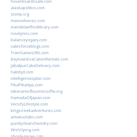
hoverboardssale.com
alaskapolitics.com
stsmp.org
manoelneves.com
mandelaeffectlibrary.com
roselynns.com
balanceyoganj.com
salesforceblogs.com
TrainGames365.com
BaytownEvaCationRentals.com
JabalpurCakeDelivery.com
halobjd.com
intelligenceqatar.com
PikaPikaApp.com
takecareofbusinessdfw.org
HamadaOfJapan.com
VersifyLifestyle.com
kingscreekadventures.com
antaeuslabs.com
purelycleanchemdry.com
WishOping.com
shoplegacee.com