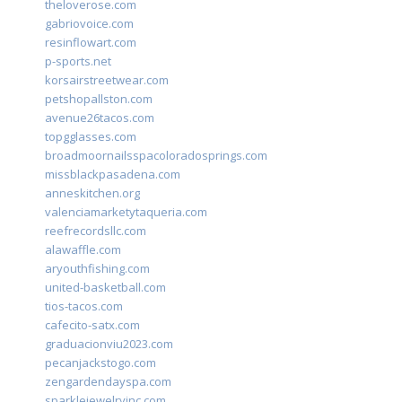
theloverose.com
gabriovoice.com
resinflowart.com
p-sports.net
korsairstreetwear.com
petshopallston.com
avenue26tacos.com
topgglasses.com
broadmoornailsspacoloradosprings.com
missblackpasadena.com
anneskitchen.org
valenciamarketytaqueria.com
reefrecordsllc.com
alawaffle.com
aryouthfishing.com
united-basketball.com
tios-tacos.com
cafecito-satx.com
graduacionviu2023.com
pecanjackstogo.com
zengardendayspa.com
sparklejewelryinc.com