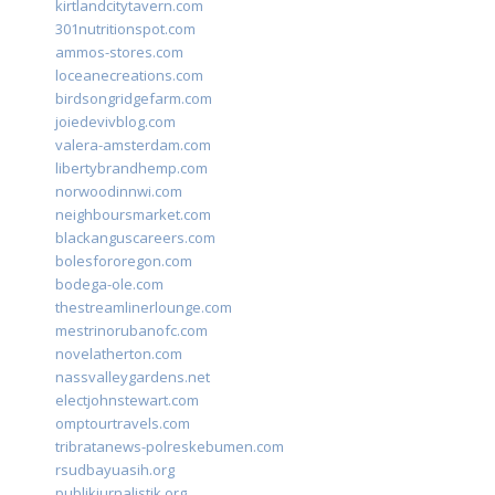
kirtlandcitytavern.com
301nutritionspot.com
ammos-stores.com
loceanecreations.com
birdsongridgefarm.com
joiedevivblog.com
valera-amsterdam.com
libertybrandhemp.com
norwoodinnwi.com
neighboursmarket.com
blackanguscareers.com
bolesfororegon.com
bodega-ole.com
thestreamlinerlounge.com
mestrinorubanofc.com
novelatherton.com
nassvalleygardens.net
electjohnstewart.com
omptourtravels.com
tribratanews-polreskebumen.com
rsudbayuasih.org
publikjurnalistik.org