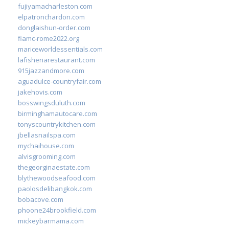
fujiyamacharleston.com
elpatronchardon.com
donglaishun-order.com
fiamc-rome2022.org
mariceworldessentials.com
lafisheriarestaurant.com
915jazzandmore.com
aguadulce-countryfair.com
jakehovis.com
bosswingsduluth.com
birminghamautocare.com
tonyscountrykitchen.com
jbellasnailspa.com
mychaihouse.com
alvisgrooming.com
thegeorginaestate.com
blythewoodseafood.com
paolosdelibangkok.com
bobacove.com
phoone24brookfield.com
mickeybarmama.com