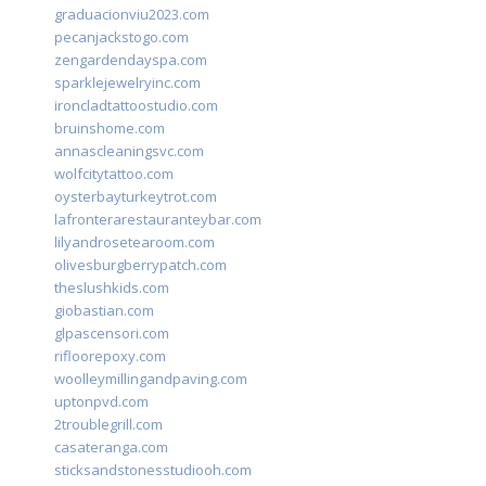
graduacionviu2023.com
pecanjackstogo.com
zengardendayspa.com
sparklejewelryinc.com
ironcladtattoostudio.com
bruinshome.com
annascleaningsvc.com
wolfcitytattoo.com
oysterbayturkeytrot.com
lafronterarestauranteybar.com
lilyandrosetearoom.com
olivesburgberrypatch.com
theslushkids.com
giobastian.com
glpascensori.com
rifloorepoxy.com
woolleymillingandpaving.com
uptonpvd.com
2troublegrill.com
casateranga.com
sticksandstonesstudiooh.com