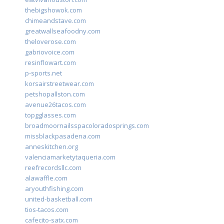
thebigshowok.com
chimeandstave.com
greatwallseafoodny.com
theloverose.com
gabriovoice.com
resinflowart.com
p-sports.net
korsairstreetwear.com
petshopallston.com
avenue26tacos.com
topgglasses.com
broadmoornailsspacoloradosprings.com
missblackpasadena.com
anneskitchen.org
valenciamarketytaqueria.com
reefrecordsllc.com
alawaffle.com
aryouthfishing.com
united-basketball.com
tios-tacos.com
cafecito-satx.com