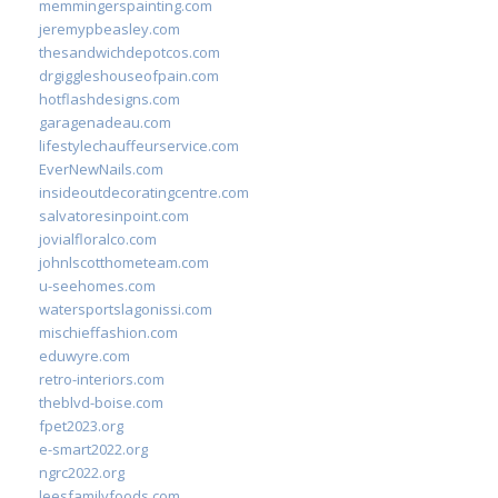
memmingerspainting.com
jeremypbeasley.com
thesandwichdepotcos.com
drgiggleshouseofpain.com
hotflashdesigns.com
garagenadeau.com
lifestylechauffeurservice.com
EverNewNails.com
insideoutdecoratingcentre.com
salvatoresinpoint.com
jovialfloralco.com
johnlscotthometeam.com
u-seehomes.com
watersportslagonissi.com
mischieffashion.com
eduwyre.com
retro-interiors.com
theblvd-boise.com
fpet2023.org
e-smart2022.org
ngrc2022.org
leesfamilyfoods.com