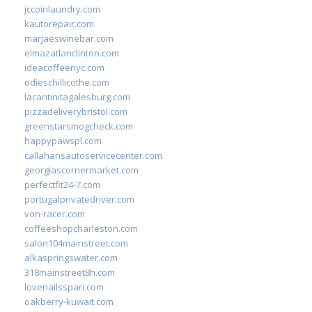
jccoinlaundry.com
kautorepair.com
marjaeswinebar.com
elmazatlanclinton.com
ideacoffeenyc.com
odieschillicothe.com
lacantinitagalesburg.com
pizzadeliverybristol.com
greenstarsmogcheck.com
happypawspl.com
callahansautoservicecenter.com
georgiascornermarket.com
perfectfit24-7.com
portugalprivatedriver.com
von-racer.com
coffeeshopcharleston.com
salon104mainstreet.com
alkaspringswater.com
318mainstreet8h.com
lovenailsspari.com
oakberry-kuwait.com