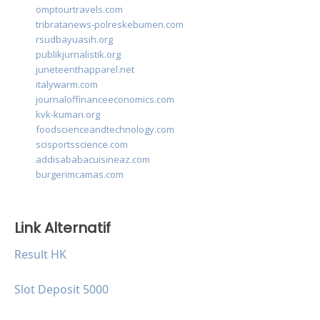
omptourtravels.com
tribratanews-polreskebumen.com
rsudbayuasih.org
publikjurnalistik.org
juneteenthapparel.net
italywarm.com
journaloffinanceeconomics.com
kvk-kumari.org
foodscienceandtechnology.com
scisportsscience.com
addisababacuisineaz.com
burgerimcamas.com
Link Alternatif
Result HK
Slot Deposit 5000