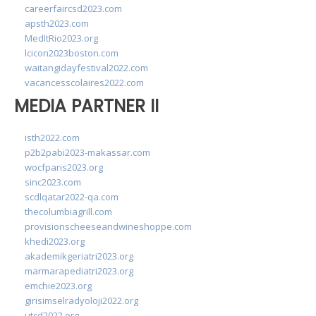
careerfaircsd2023.com
apsth2023.com
MedItRio2023.org
lcicon2023boston.com
waitangidayfestival2022.com
vacancesscolaires2022.com
MEDIA PARTNER II
isth2022.com
p2b2pabi2023-makassar.com
wocfparis2023.org
sinc2023.com
scdlqatar2022-qa.com
thecolumbiagrill.com
provisionscheeseandwineshoppe.com
khedi2023.org
akademikgeriatri2023.org
marmarapediatri2023.org
emchie2023.org
girisimselradyoloji2022.org
utcd2022.org