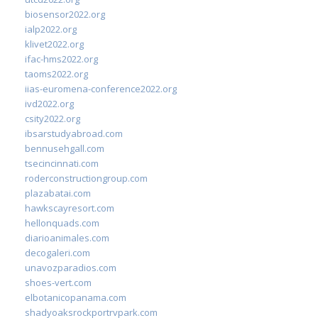
biosensor2022.org
ialp2022.org
klivet2022.org
ifac-hms2022.org
taoms2022.org
iias-euromena-conference2022.org
ivd2022.org
csity2022.org
ibsarstudyabroad.com
bennusehgall.com
tsecincinnati.com
roderconstructiongroup.com
plazabatai.com
hawkscayresort.com
hellonquads.com
diarioanimales.com
decogaleri.com
unavozparadios.com
shoes-vert.com
elbotanicopanama.com
shadyoaksrockportrvpark.com