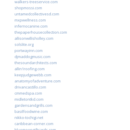
walkers-treeservice.com
shopmossi.com
untamedcollectivesd.com
mxpwellness.com
infernocanine.com
thepaperhousecollection.com
allisonwillisholley.com
solslite.org
portwayinn.com
djmaddogmusic.com
thesoundarchitects.com
allin1roofing.com
keepjudgewebb.com
anatomyofadventure.com
drivancastillo.com
cmmedspa.com
midletontkd.com
gardensandgrills.com
basilfoodwine.com
nikko-tochigi.net
caribbean-corner.com
bluemoongiftcards.com