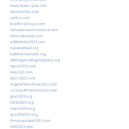
lewis-lewis-cpas.com
eleontennis.com
cyetus.com
bradfordshops.com
almadenranchsanjose.com
advocatevijay.com
adlibilimler2023.com
naswwebed.org
balithut-manado.org
alteregotradingcompany.org
aprce2022.com
ibie2022.com
sbcc-2022.com
AngolaOilAndGas2022.com
Convoy4Freedom2022.com
grur2023.org
hkhk2023.org
napm2023.org
apsdfd2023.org
forumausape2023.com
imkl2023.com