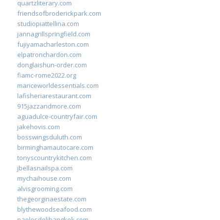
quartzliterary.com
friendsofbroderickpark.com
studiopiattellina.com
jannagrillspringfield.com
fujiyamacharleston.com
elpatronchardon.com
donglaishun-order.com
fiamc-rome2022.org
mariceworldessentials.com
lafisheriarestaurant.com
915jazzandmore.com
aguadulce-countryfair.com
jakehovis.com
bosswingsduluth.com
birminghamautocare.com
tonyscountrykitchen.com
jbellasnailspa.com
mychaihouse.com
alvisgrooming.com
thegeorginaestate.com
blythewoodseafood.com
paolosdelibangkok.com