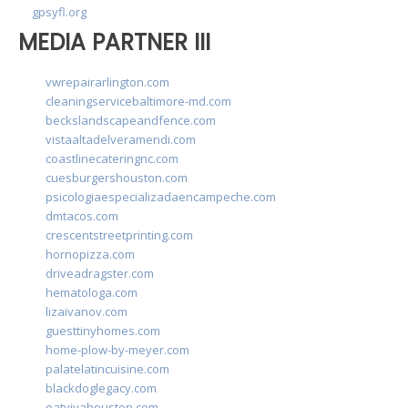
gpsyfl.org
MEDIA PARTNER III
vwrepairarlington.com
cleaningservicebaltimore-md.com
beckslandscapeandfence.com
vistaaltadelveramendi.com
coastlinecateringnc.com
cuesburgershouston.com
psicologiaespecializadaencampeche.com
dmtacos.com
crescentstreetprinting.com
hornopizza.com
driveadragster.com
hematologa.com
lizaivanov.com
guesttinyhomes.com
home-plow-by-meyer.com
palatelatincuisine.com
blackdoglegacy.com
eatvivahouston.com