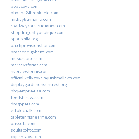
bobacove.com
phoone24brookfield.com
mickeybarmama.com
roadwayconstructioninc.com
shopdragonflyboutique.com
sportszilla.org
batchprovisionsbar.com
brasserie-gobette.com
musicrearte.com
morseysfarms.com
riverviewtennis.com
official-kelly-toys-squishmallows.com
displaygardenonsuncrest.org
bbq-empire-usa.com
feedstoreva.com
drogopets.com
ediblechalk.com
tabletennisnearme.com
oaksofa.com
soultacohtx.com
capishcaps.com