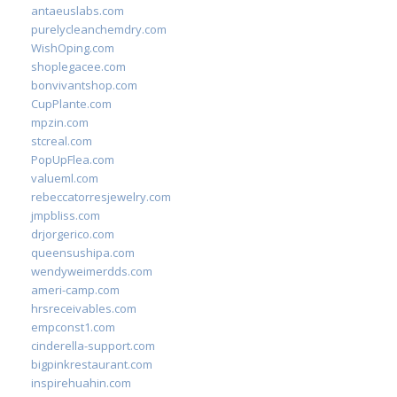
antaeuslabs.com
purelycleanchemdry.com
WishOping.com
shoplegacee.com
bonvivantshop.com
CupPlante.com
mpzin.com
stcreal.com
PopUpFlea.com
valueml.com
rebeccatorresjewelry.com
jmpbliss.com
drjorgerico.com
queensushipa.com
wendyweimerdds.com
ameri-camp.com
hrsreceivables.com
empconst1.com
cinderella-support.com
bigpinkrestaurant.com
inspirehuahin.com