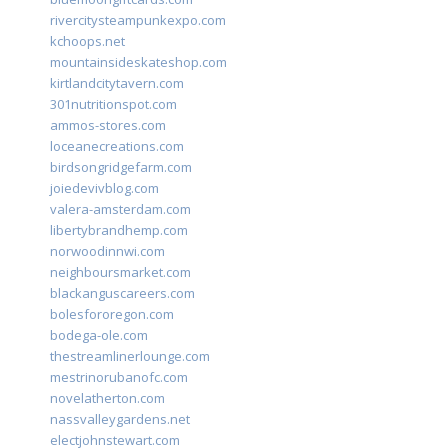
rivercitysteampunkexpo.com
kchoops.net
mountainsideskateshop.com
kirtlandcitytavern.com
301nutritionspot.com
ammos-stores.com
loceanecreations.com
birdsongridgefarm.com
joiedevivblog.com
valera-amsterdam.com
libertybrandhemp.com
norwoodinnwi.com
neighboursmarket.com
blackanguscareers.com
bolesfororegon.com
bodega-ole.com
thestreamlinerlounge.com
mestrinorubanofc.com
novelatherton.com
nassvalleygardens.net
electjohnstewart.com