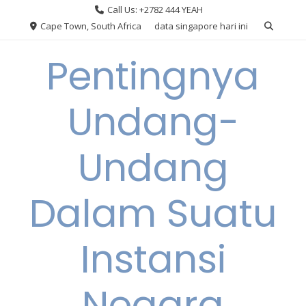
Skip
Call Us: +2782 444 YEAH
to
Cape Town, South Africa
data singapore hari ini
content
Pentingnya
Undang-
Undang
Dalam Suatu
Instansi
Negara