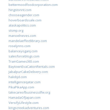
bettermoodfoodcorporation.com
hingstonnt.com
chooseagender.com
hoverboardssale.com
alaskapolitics.com
stsmp.org
manoelneves.com
mandelaeffectlibrary.com
roselynns.com
balanceyoganj.com
salesforceblogs.com
TrainGames365.com
BaytownEvaCationRentals.com
JabalpurCakeDelivery.com
halobjd.com
intelligenceqatar.com
PikaPikaApp.com
takecareofbusinessdfw.org
HamadaOfJapan.com
VersifyLifestyle.com
kingscreekadventures.com