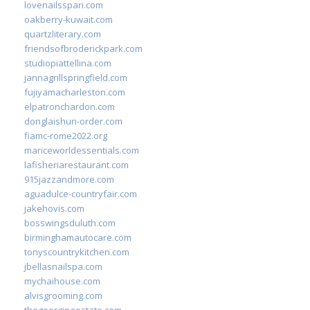
lovenailsspari.com
oakberry-kuwait.com
quartzliterary.com
friendsofbroderickpark.com
studiopiattellina.com
jannagrillspringfield.com
fujiyamacharleston.com
elpatronchardon.com
donglaishun-order.com
fiamc-rome2022.org
mariceworldessentials.com
lafisheriarestaurant.com
915jazzandmore.com
aguadulce-countryfair.com
jakehovis.com
bosswingsduluth.com
birminghamautocare.com
tonyscountrykitchen.com
jbellasnailspa.com
mychaihouse.com
alvisgrooming.com
thegeorginaestate.com