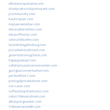
elbotanicopanama.com
shadyoaksrockportrvpark.com
jccoinlaundry.com
kautorepair.com
marjaeswinebar.com
elmazatlanclinton.com
ideacoffeenyc.com
odieschillicothe.com
lacantinitagalesburg.com
pizzadeliverybristol.com
greenstarsmogcheck.com
happypawspl.com
callahansautoservicecenter.com
georgiascornermarket.com
perfectfit24-7.com
portugalprivatedriver.com
von-racer.com
coffeeshopcharleston.com
salon104mainstreet.com
alkaspringswater.com
318mainstreet8h.com