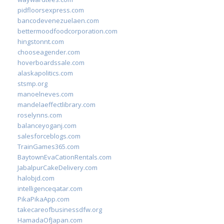
pidfloorsexpress.com
bancodevenezuelaen.com
bettermoodfoodcorporation.com
hingstonnt.com
chooseagender.com
hoverboardssale.com
alaskapolitics.com
stsmp.org
manoelneves.com
mandelaeffectlibrary.com
roselynns.com
balanceyoganj.com
salesforceblogs.com
TrainGames365.com
BaytownEvaCationRentals.com
JabalpurCakeDelivery.com
halobjd.com
intelligenceqatar.com
PikaPikaApp.com
takecareofbusinessdfw.org
HamadaOfJapan.com