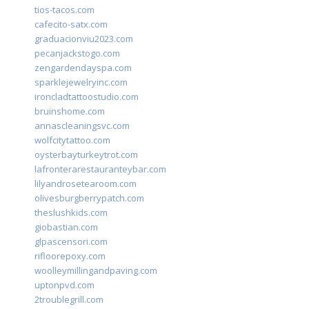
tios-tacos.com
cafecito-satx.com
graduacionviu2023.com
pecanjackstogo.com
zengardendayspa.com
sparklejewelryinc.com
ironcladtattoostudio.com
bruinshome.com
annascleaningsvc.com
wolfcitytattoo.com
oysterbayturkeytrot.com
lafronterarestauranteybar.com
lilyandrosetearoom.com
olivesburgberrypatch.com
theslushkids.com
giobastian.com
glpascensori.com
rifloorepoxy.com
woolleymillingandpaving.com
uptonpvd.com
2troublegrill.com