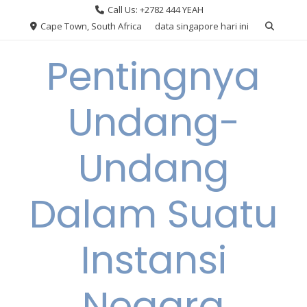
Skip
Call Us: +2782 444 YEAH
to
Cape Town, South Africa
data singapore hari ini
content
Pentingnya
Undang-
Undang
Dalam Suatu
Instansi
Negara