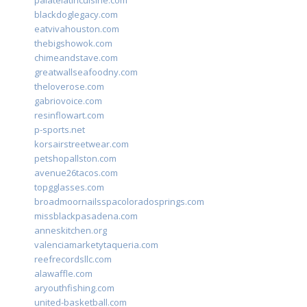
palatelatincuisine.com
blackdoglegacy.com
eatvivahouston.com
thebigshowok.com
chimeandstave.com
greatwallseafoodny.com
theloverose.com
gabriovoice.com
resinflowart.com
p-sports.net
korsairstreetwear.com
petshopallston.com
avenue26tacos.com
topgglasses.com
broadmoornailsspacoloradosprings.com
missblackpasadena.com
anneskitchen.org
valenciamarketytaqueria.com
reefrecordsllc.com
alawaffle.com
aryouthfishing.com
united-basketball.com