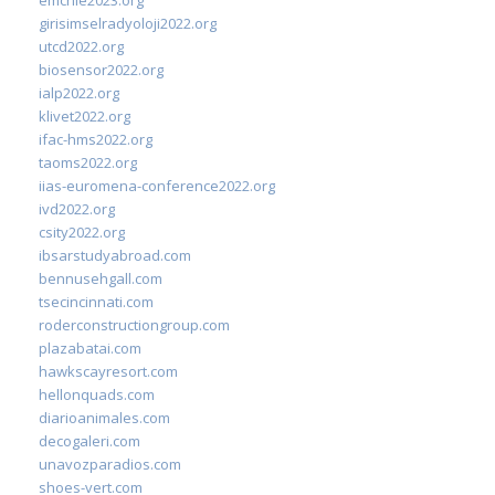
girisimselradyoloji2022.org
utcd2022.org
biosensor2022.org
ialp2022.org
klivet2022.org
ifac-hms2022.org
taoms2022.org
iias-euromena-conference2022.org
ivd2022.org
csity2022.org
ibsarstudyabroad.com
bennusehgall.com
tsecincinnati.com
roderconstructiongroup.com
plazabatai.com
hawkscayresort.com
hellonquads.com
diarioanimales.com
decogaleri.com
unavozparadios.com
shoes-vert.com