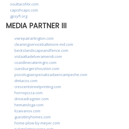
soultacohtx.com
capishcaps.com
gpsyfl.org
MEDIA PARTNER III
vwrepairarlington.com
cleaningservicebaltimore-md.com
beckslandscapeandfence.com
vistaaltadelveramendi.com
coastlinecateringnc.com
cuesburgershouston.com
psicologiaespecializadaencampeche.com
dmtacos.com
crescentstreetprinting.com
hornopizza.com
driveadragster.com
hematologa.com
lizaivanov.com
guesttinyhomes.com
home-plow-by-meyer.com