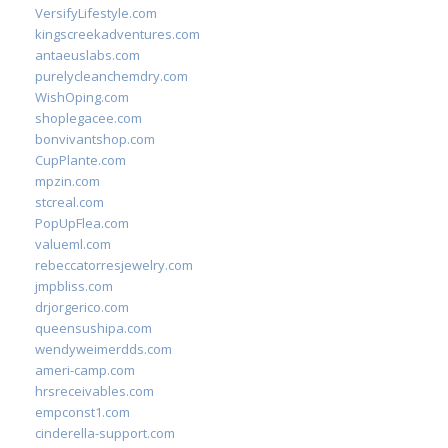
VersifyLifestyle.com
kingscreekadventures.com
antaeuslabs.com
purelycleanchemdry.com
WishOping.com
shoplegacee.com
bonvivantshop.com
CupPlante.com
mpzin.com
stcreal.com
PopUpFlea.com
valueml.com
rebeccatorresjewelry.com
jmpbliss.com
drjorgerico.com
queensushipa.com
wendyweimerdds.com
ameri-camp.com
hrsreceivables.com
empconst1.com
cinderella-support.com