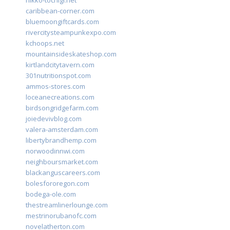
nikko-tochigi.net
caribbean-corner.com
bluemoongiftcards.com
rivercitysteampunkexpo.com
kchoops.net
mountainsideskateshop.com
kirtlandcitytavern.com
301nutritionspot.com
ammos-stores.com
loceanecreations.com
birdsongridgefarm.com
joiedevivblog.com
valera-amsterdam.com
libertybrandhemp.com
norwoodinnwi.com
neighboursmarket.com
blackanguscareers.com
bolesfororegon.com
bodega-ole.com
thestreamlinerlounge.com
mestrinorubanofc.com
novelatherton.com