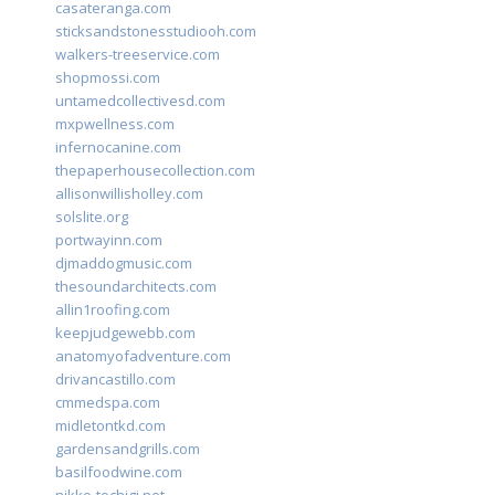
casateranga.com
sticksandstonesstudiooh.com
walkers-treeservice.com
shopmossi.com
untamedcollectivesd.com
mxpwellness.com
infernocanine.com
thepaperhousecollection.com
allisonwillisholley.com
solslite.org
portwayinn.com
djmaddogmusic.com
thesoundarchitects.com
allin1roofing.com
keepjudgewebb.com
anatomyofadventure.com
drivancastillo.com
cmmedspa.com
midletontkd.com
gardensandgrills.com
basilfoodwine.com