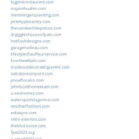
bigpinkrestaurant.com
inspirehuahin.com
memmingerspainting.com
jeremypbeasley.com
thesandwichdepotcos.com
drgiggleshouseofpain.com
hotflashdesigns.com
garagenadeau.com
lifestylechauffeurservice.com
EverNewNails.com
insideoutdecoratingcentre.com
salvatoresinpoint.com
jovialfloralco.com
johnlscotthometeam.com
u-seehomes.com
watersportslagonissi.com
mischieffashion.com
eduwyre.com
retro-interiors.com
theblvd-boise.com
fpet2023.org
e-smart2022.org