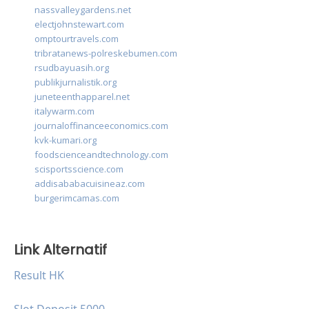
nassvalleygardens.net
electjohnstewart.com
omptourtravels.com
tribratanews-polreskebumen.com
rsudbayuasih.org
publikjurnalistik.org
juneteenthapparel.net
italywarm.com
journaloffinanceeconomics.com
kvk-kumari.org
foodscienceandtechnology.com
scisportsscience.com
addisababacuisineaz.com
burgerimcamas.com
Link Alternatif
Result HK