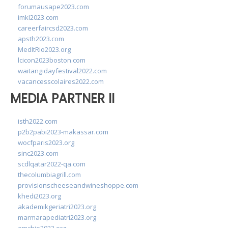
forumausape2023.com
imkl2023.com
careerfaircsd2023.com
apsth2023.com
MedItRio2023.org
lcicon2023boston.com
waitangidayfestival2022.com
vacancesscolaires2022.com
MEDIA PARTNER II
isth2022.com
p2b2pabi2023-makassar.com
wocfparis2023.org
sinc2023.com
scdlqatar2022-qa.com
thecolumbiagrill.com
provisionscheeseandwineshoppe.com
khedi2023.org
akademikgeriatri2023.org
marmarapediatri2023.org
emchie2023.org