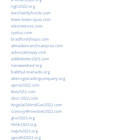
ngrc2022.org
leesfamilyfoods.com
lewis-lewis-cpas.com
eleontennis.com
cyetus.com
bradfordshops.com
almadenranchsanjose.com
advocatevijay.com
adlibilimler2023.com
naswwebed.org
balithut-manado.org
alteregotradingcompany.org
aprce2022.com
ibie2022.com
sbcc-2022.com
AngolaOilAndGas2022.com
Convoy4Freedom2022.com
grur2023.org
hkhk2023.org
napm2023.org
apsdfd2023.org