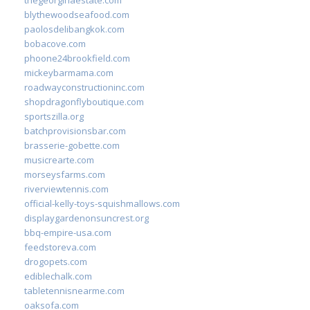
blythewoodseafood.com
paolosdelibangkok.com
bobacove.com
phoone24brookfield.com
mickeybarmama.com
roadwayconstructioninc.com
shopdragonflyboutique.com
sportszilla.org
batchprovisionsbar.com
brasserie-gobette.com
musicrearte.com
morseysfarms.com
riverviewtennis.com
official-kelly-toys-squishmallows.com
displaygardenonsuncrest.org
bbq-empire-usa.com
feedstoreva.com
drogopets.com
ediblechalk.com
tabletennisnearme.com
oaksofa.com