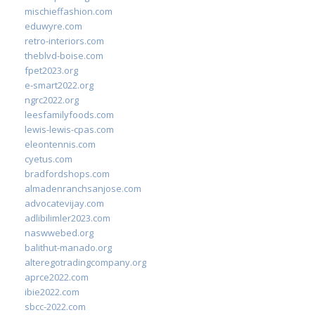
mischieffashion.com
eduwyre.com
retro-interiors.com
theblvd-boise.com
fpet2023.org
e-smart2022.org
ngrc2022.org
leesfamilyfoods.com
lewis-lewis-cpas.com
eleontennis.com
cyetus.com
bradfordshops.com
almadenranchsanjose.com
advocatevijay.com
adlibilimler2023.com
naswwebed.org
balithut-manado.org
alteregotradingcompany.org
aprce2022.com
ibie2022.com
sbcc-2022.com