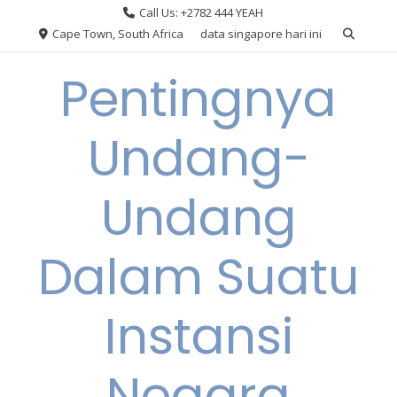
Skip
Call Us: +2782 444 YEAH
to
Cape Town, South Africa
data singapore hari ini
content
Pentingnya
Undang-
Undang
Dalam Suatu
Instansi
Negara