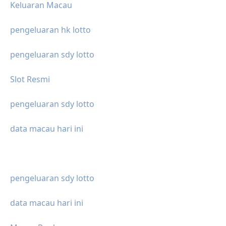
Keluaran Macau
pengeluaran hk lotto
pengeluaran sdy lotto
Slot Resmi
pengeluaran sdy lotto
data macau hari ini
pengeluaran sdy lotto
data macau hari ini