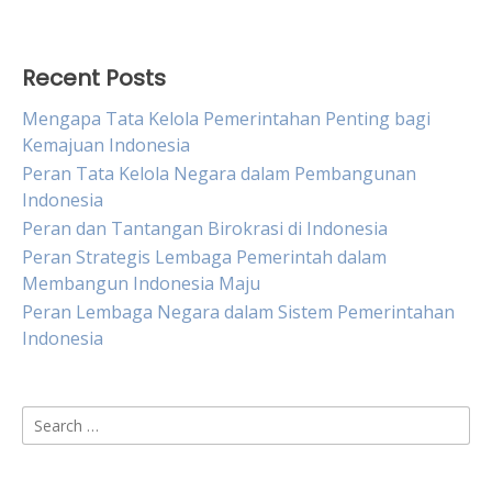
Recent Posts
Mengapa Tata Kelola Pemerintahan Penting bagi
Kemajuan Indonesia
Peran Tata Kelola Negara dalam Pembangunan
Indonesia
Peran dan Tantangan Birokrasi di Indonesia
Peran Strategis Lembaga Pemerintah dalam
Membangun Indonesia Maju
Peran Lembaga Negara dalam Sistem Pemerintahan
Indonesia
Search
for: