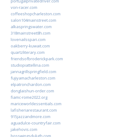
portugalprivatedriver.com
von-racer.com
coffeeshopcharleston.com
salon104mainstreet.com
alkaspringswater.com
318mainstreet8h.com
lovenailsspari.com
oakberry-kuwait.com
quartzliterary.com
friendsofbroderickpark.com
studiopiattellina.com
jannagrillspringfield.com
fujiyamacharleston.com
elpatronchardon.com
donglaishun-order.com
fiamc-rome2022.org
mariceworldessentials.com
lafisheriarestaurant.com
915jazzandmore.com
aguadulce-countryfair.com
jakehovis.com
bosswingsduluth.com