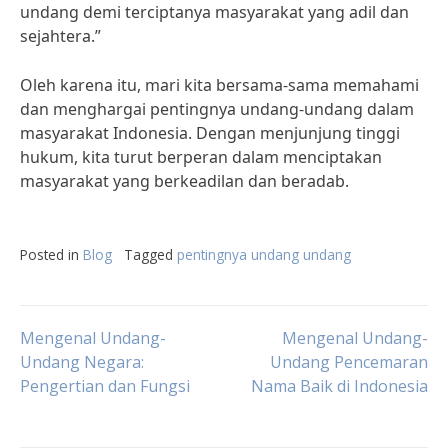
undang demi terciptanya masyarakat yang adil dan
sejahtera.”
Oleh karena itu, mari kita bersama-sama memahami
dan menghargai pentingnya undang-undang dalam
masyarakat Indonesia. Dengan menjunjung tinggi
hukum, kita turut berperan dalam menciptakan
masyarakat yang berkeadilan dan beradab.
Posted in
Blog
Tagged
pentingnya undang undang
Post
Mengenal Undang-
Mengenal Undang-
Undang Negara:
Undang Pencemaran
Pengertian dan Fungsi
Nama Baik di Indonesia
navigation