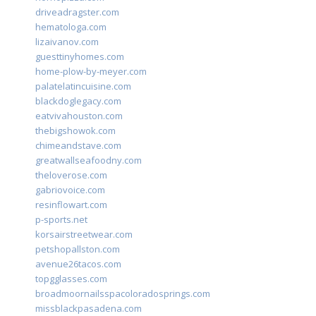
driveadragster.com
hematologa.com
lizaivanov.com
guesttinyhomes.com
home-plow-by-meyer.com
palatelatincuisine.com
blackdoglegacy.com
eatvivahouston.com
thebigshowok.com
chimeandstave.com
greatwallseafoodny.com
theloverose.com
gabriovoice.com
resinflowart.com
p-sports.net
korsairstreetwear.com
petshopallston.com
avenue26tacos.com
topgglasses.com
broadmoornailsspacoloradosprings.com
missblackpasadena.com