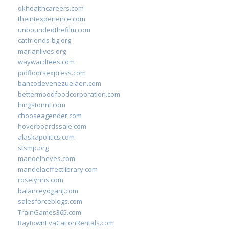
okhealthcareers.com
theintexperience.com
unboundedthefilm.com
catfriends-bg.org
marianlives.org
waywardtees.com
pidfloorsexpress.com
bancodevenezuelaen.com
bettermoodfoodcorporation.com
hingstonnt.com
chooseagender.com
hoverboardssale.com
alaskapolitics.com
stsmp.org
manoelneves.com
mandelaeffectlibrary.com
roselynns.com
balanceyoganj.com
salesforceblogs.com
TrainGames365.com
BaytownEvaCationRentals.com