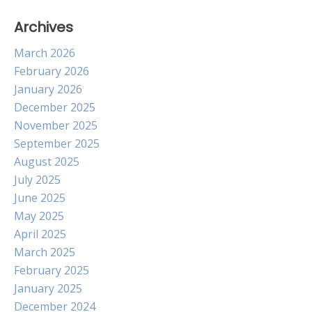
Archives
March 2026
February 2026
January 2026
December 2025
November 2025
September 2025
August 2025
July 2025
June 2025
May 2025
April 2025
March 2025
February 2025
January 2025
December 2024