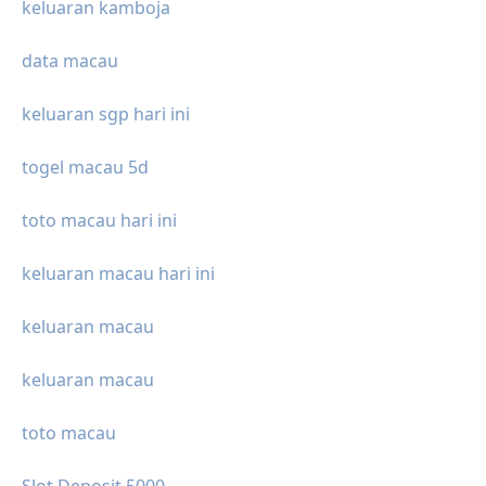
keluaran kamboja
data macau
keluaran sgp hari ini
togel macau 5d
toto macau hari ini
keluaran macau hari ini
keluaran macau
keluaran macau
toto macau