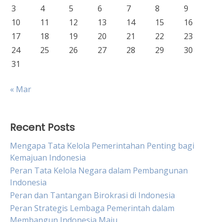
3
4
5
6
7
8
9
10
11
12
13
14
15
16
17
18
19
20
21
22
23
24
25
26
27
28
29
30
31
« Mar
Recent Posts
Mengapa Tata Kelola Pemerintahan Penting bagi
Kemajuan Indonesia
Peran Tata Kelola Negara dalam Pembangunan
Indonesia
Peran dan Tantangan Birokrasi di Indonesia
Peran Strategis Lembaga Pemerintah dalam
Membangun Indonesia Maju