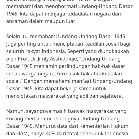
memahami dan menghormati Undang-Undang Dasar
1945, kita dapat menjaga kedaulatan negara dari
ancaman dalam maupun luar.
Selain itu, memahami Undang-Undang Dasar 1945
juga penting untuk menciptakan keadilan sosial bagi
seluruh rakyat Indonesia. Seperti yang diungkapkan
oleh Prof. Dr. Jimly Asshiddiqie, “Undang-Undang
Dasar 1945 menjamin perlindungan hak-hak dasar
setiap warga negara, termasuk hak atas keadilan
sosial.” Dengan memahami manfaat Undang-Undang
Dasar 1945, kita dapat bekerja sama untuk
menciptakan masyarakat yang adil dan sejahtera.
Namun, sayangnya masih banyak masyarakat yang
kurang memahami pentingnya Undang-Undang
Dasar 1945. Menurut data dari Kementerian Hukum
dan HAM, hanya 40% dari total penduduk Indonesia