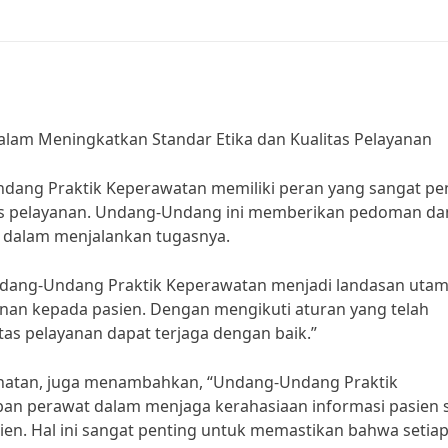
lam Meningkatkan Standar Etika dan Kualitas Pelayanan
dang Praktik Keperawatan memiliki peran yang sangat pe
tas pelayanan. Undang-Undang ini memberikan pedoman da
at dalam menjalankan tugasnya.
Undang-Undang Praktik Keperawatan menjadi landasan uta
nan kepada pasien. Dengan mengikuti aturan yang telah
tas pelayanan dapat terjaga dengan baik.”
esehatan, juga menambahkan, “Undang-Undang Praktik
an perawat dalam menjaga kerahasiaan informasi pasien 
en. Hal ini sangat penting untuk memastikan bahwa setia