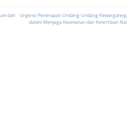
kum dan
Urgensi Penerapan Undang-Undang Kewarganeg
dalam Menjaga Keamanan dan Ketertiban Nas