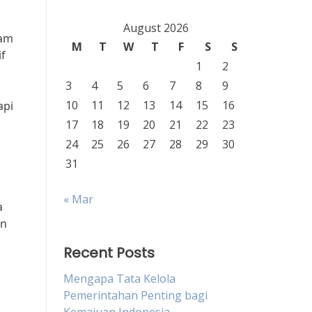
August 2026
lam
M
T
W
T
F
S
S
if
1
2
3
4
5
6
7
8
9
10
11
12
13
14
15
16
api
17
18
19
20
21
22
23
g
24
25
26
27
28
29
30
31
« Mar
a
an
Recent Posts
Mengapa Tata Kelola
Pemerintahan Penting bagi