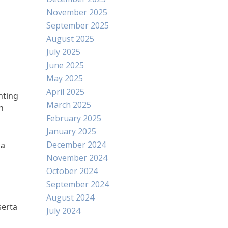
November 2025
September 2025
August 2025
July 2025
June 2025
May 2025
April 2025
nting
March 2025
n
February 2025
January 2025
December 2024
ma
November 2024
October 2024
September 2024
August 2024
serta
July 2024
p