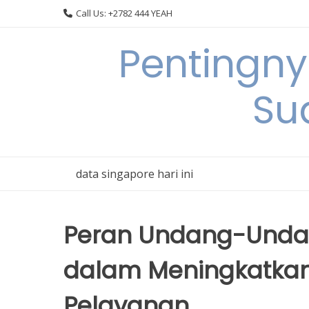
Skip
Call Us: +2782 444 YEAH
to
content
Pentingn
Su
data singapore hari ini
Peran Undang-Undan
dalam Meningkatkan 
Pelayanan