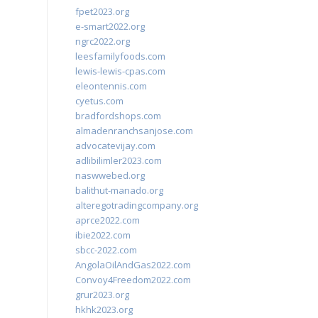
fpet2023.org
e-smart2022.org
ngrc2022.org
leesfamilyfoods.com
lewis-lewis-cpas.com
eleontennis.com
cyetus.com
bradfordshops.com
almadenranchsanjose.com
advocatevijay.com
adlibilimler2023.com
naswwebed.org
balithut-manado.org
alteregotradingcompany.org
aprce2022.com
ibie2022.com
sbcc-2022.com
AngolaOilAndGas2022.com
Convoy4Freedom2022.com
grur2023.org
hkhk2023.org