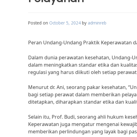
Posted on
October 5, 2024
by
adminreb
Peran Undang-Undang Praktik Keperawatan da
Dalam dunia perawatan kesehatan, Undang-Un
dalam meningkatkan standar etika dan kuali
regulasi yang harus diikuti oleh setiap peraw
Menurut dr. Ani, seorang pakar kesehatan, “
bagi setiap perawat dalam memberikan pelaya
ditetapkan, diharapkan standar etika dan kuali
Selain itu, Prof. Budi, seorang ahli hukum k
Keperawatan juga mengatur mengenai kewajib
memberikan perlindungan yang layak bagi pasi