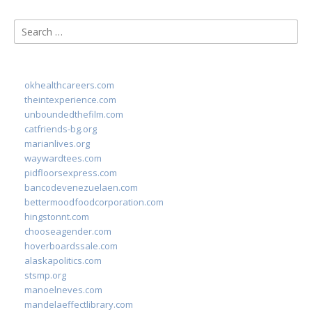
Search
for:
okhealthcareers.com
theintexperience.com
unboundedthefilm.com
catfriends-bg.org
marianlives.org
waywardtees.com
pidfloorsexpress.com
bancodevenezuelaen.com
bettermoodfoodcorporation.com
hingstonnt.com
chooseagender.com
hoverboardssale.com
alaskapolitics.com
stsmp.org
manoelneves.com
mandelaeffectlibrary.com