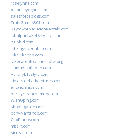
roselynns.com
balanceyoganj.com
salesforceblogs.com
TrainGames365.com
BaytownEvaCationRentals.com
JabalpurCakeDelivery.com
halobjd.com
intelligenceqatar.com
PikaPikaApp.com
takecareofbusinessdfw.org
HamadaOfJapan.com
VersifyLifestyle.com
kingscreekadventures.com
antaeuslabs.com
purelycleanchemdry.com
WishOping.com
shoplegacee.com
bonvivantshop.com
CupPlante.com
mpzin.com
stcreal.com