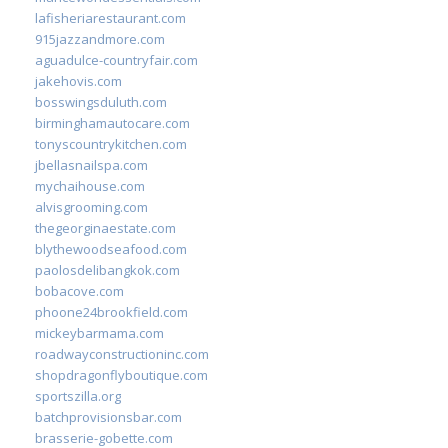
lafisheriarestaurant.com
915jazzandmore.com
aguadulce-countryfair.com
jakehovis.com
bosswingsduluth.com
birminghamautocare.com
tonyscountrykitchen.com
jbellasnailspa.com
mychaihouse.com
alvisgrooming.com
thegeorginaestate.com
blythewoodseafood.com
paolosdelibangkok.com
bobacove.com
phoone24brookfield.com
mickeybarmama.com
roadwayconstructioninc.com
shopdragonflyboutique.com
sportszilla.org
batchprovisionsbar.com
brasserie-gobette.com