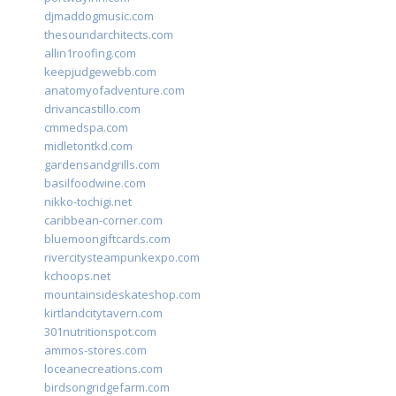
djmaddogmusic.com
thesoundarchitects.com
allin1roofing.com
keepjudgewebb.com
anatomyofadventure.com
drivancastillo.com
cmmedspa.com
midletontkd.com
gardensandgrills.com
basilfoodwine.com
nikko-tochigi.net
caribbean-corner.com
bluemoongiftcards.com
rivercitysteampunkexpo.com
kchoops.net
mountainsideskateshop.com
kirtlandcitytavern.com
301nutritionspot.com
ammos-stores.com
loceanecreations.com
birdsongridgefarm.com