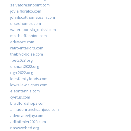
salvatoresinpoint.com
jovialfloralco.com
johnlscotthometeam.com
u-seehomes.com
watersportslagonissi.com
mischieffashion.com
eduwyre.com
retro-interiors.com
theblvd-boise.com
fpet2023.org
e-smart2022.org
ngrc2022.org
leesfamilyfoods.com
lewis-lewis-cpas.com
eleontennis.com
cyetus.com
bradfordshops.com
almadenranchsanjose.com
advocatevijay.com
adlibilimler2023.com
naswwebed.org