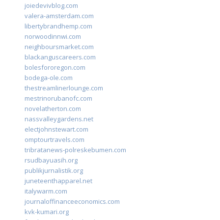
joiedevivblog.com
valera-amsterdam.com
libertybrandhemp.com
norwoodinnwi.com
neighboursmarket.com
blackanguscareers.com
bolesfororegon.com
bodega-ole.com
thestreamlinerlounge.com
mestrinorubanofc.com
novelatherton.com
nassvalleygardens.net
electjohnstewart.com
omptourtravels.com
tribratanews-polreskebumen.com
rsudbayuasih.org
publikjurnalistik.org
juneteenthapparel.net
italywarm.com
journaloffinanceeconomics.com
kvk-kumari.org