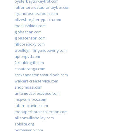
oysterbayturkeytrot.com
lafronterarestauranteybar.com
lilyandrosetearoom.com
olivesburgberrypatch.com
theslushkids.com
giobastian.com
glpascensori.com
rifloorepoxy.com
woolleymillingandpaving.com
uptonpvd.com
2troublegrill.com
casateranga.com
sticksandstonesstudiooh.com
walkers-treeservice.com
shopmossi.com
untamedcollectivesd.com
mxpwellness.com
infernocanine.com
thepaperhousecollection.com
allisonwillisholley.com
solslite.org
portwayinn.com