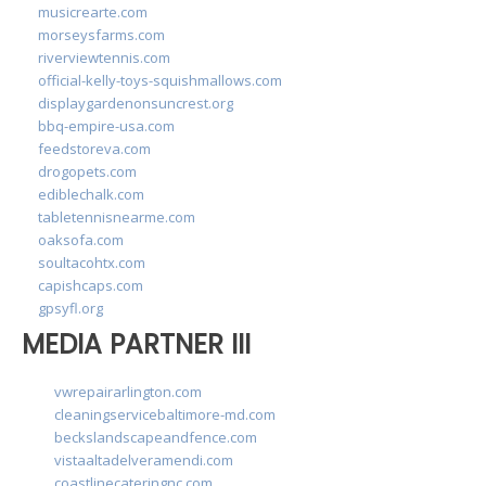
musicrearte.com
morseysfarms.com
riverviewtennis.com
official-kelly-toys-squishmallows.com
displaygardenonsuncrest.org
bbq-empire-usa.com
feedstoreva.com
drogopets.com
ediblechalk.com
tabletennisnearme.com
oaksofa.com
soultacohtx.com
capishcaps.com
gpsyfl.org
MEDIA PARTNER III
vwrepairarlington.com
cleaningservicebaltimore-md.com
beckslandscapeandfence.com
vistaaltadelveramendi.com
coastlinecateringnc.com