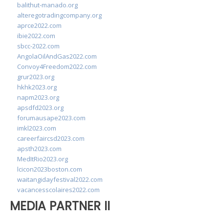
balithut-manado.org
alteregotradingcompany.org
aprce2022.com
ibie2022.com
sbcc-2022.com
AngolaOilAndGas2022.com
Convoy4Freedom2022.com
grur2023.org
hkhk2023.org
napm2023.org
apsdfd2023.org
forumausape2023.com
imkl2023.com
careerfaircsd2023.com
apsth2023.com
MedItRio2023.org
lcicon2023boston.com
waitangidayfestival2022.com
vacancesscolaires2022.com
MEDIA PARTNER II