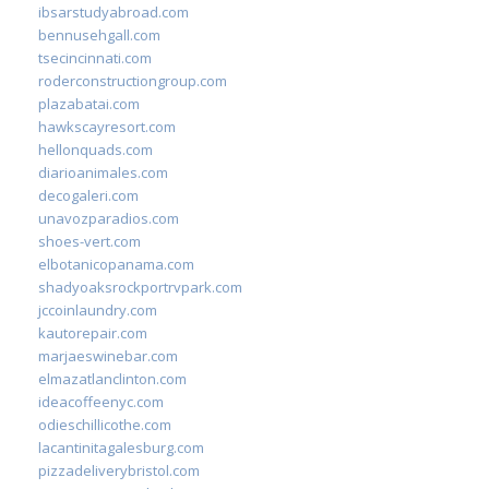
ibsarstudyabroad.com
bennusehgall.com
tsecincinnati.com
roderconstructiongroup.com
plazabatai.com
hawkscayresort.com
hellonquads.com
diarioanimales.com
decogaleri.com
unavozparadios.com
shoes-vert.com
elbotanicopanama.com
shadyoaksrockportrvpark.com
jccoinlaundry.com
kautorepair.com
marjaeswinebar.com
elmazatlanclinton.com
ideacoffeenyc.com
odieschillicothe.com
lacantinitagalesburg.com
pizzadeliverybristol.com