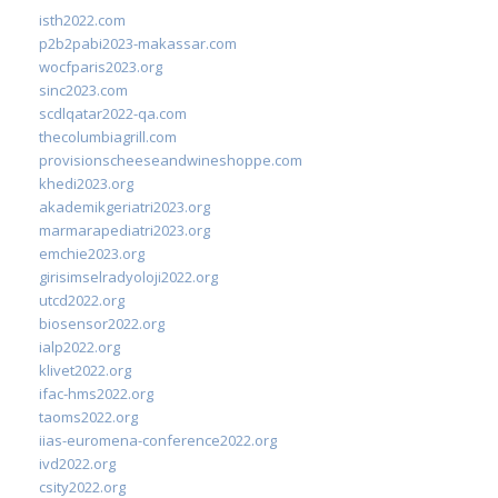
isth2022.com
p2b2pabi2023-makassar.com
wocfparis2023.org
sinc2023.com
scdlqatar2022-qa.com
thecolumbiagrill.com
provisionscheeseandwineshoppe.com
khedi2023.org
akademikgeriatri2023.org
marmarapediatri2023.org
emchie2023.org
girisimselradyoloji2022.org
utcd2022.org
biosensor2022.org
ialp2022.org
klivet2022.org
ifac-hms2022.org
taoms2022.org
iias-euromena-conference2022.org
ivd2022.org
csity2022.org