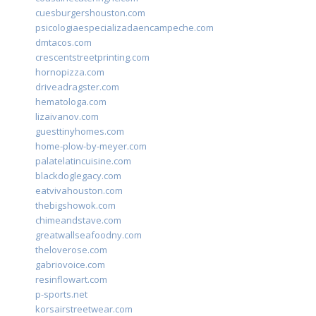
cuesburgershouston.com
psicologiaespecializadaencampeche.com
dmtacos.com
crescentstreetprinting.com
hornopizza.com
driveadragster.com
hematologa.com
lizaivanov.com
guesttinyhomes.com
home-plow-by-meyer.com
palatelatincuisine.com
blackdoglegacy.com
eatvivahouston.com
thebigshowok.com
chimeandstave.com
greatwallseafoodny.com
theloverose.com
gabriovoice.com
resinflowart.com
p-sports.net
korsairstreetwear.com