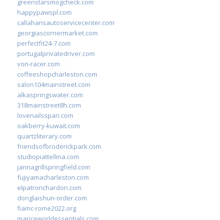
greenstarsmogcheck.com
happypawspl.com
callahansautoservicecenter.com
georgiascornermarket.com
perfectfit24-7.com
portugalprivatedriver.com
von-racer.com
coffeeshopcharleston.com
salon104mainstreet.com
alkaspringswater.com
318mainstreet8h.com
lovenailsspari.com
oakberry-kuwait.com
quartzliterary.com
friendsofbroderickpark.com
studiopiattellina.com
jannagrillspringfield.com
fujiyamacharleston.com
elpatronchardon.com
donglaishun-order.com
fiamc-rome2022.org
mariceworldessentials.com