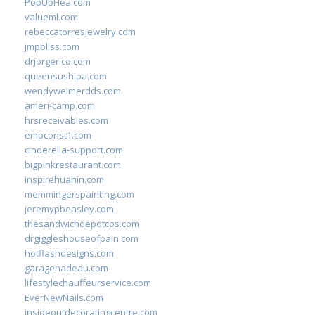
PopUpFlea.com
valueml.com
rebeccatorresjewelry.com
jmpbliss.com
drjorgerico.com
queensushipa.com
wendyweimerdds.com
ameri-camp.com
hrsreceivables.com
empconst1.com
cinderella-support.com
bigpinkrestaurant.com
inspirehuahin.com
memmingerspainting.com
jeremypbeasley.com
thesandwichdepotcos.com
drgiggleshouseofpain.com
hotflashdesigns.com
garagenadeau.com
lifestylechauffeurservice.com
EverNewNails.com
insideoutdecoratingcentre.com