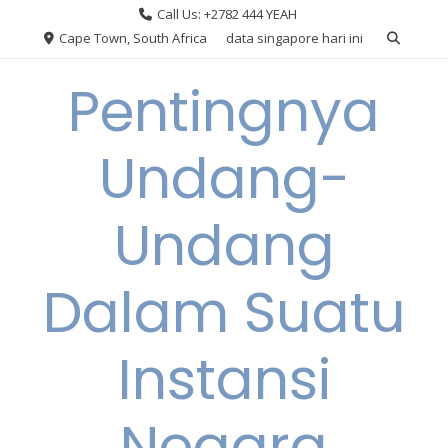
Skip
Call Us: +2782 444 YEAH
to
Cape Town, South Africa
data singapore hari ini
content
Pentingnya
Undang-
Undang
Dalam Suatu
Instansi
Negara