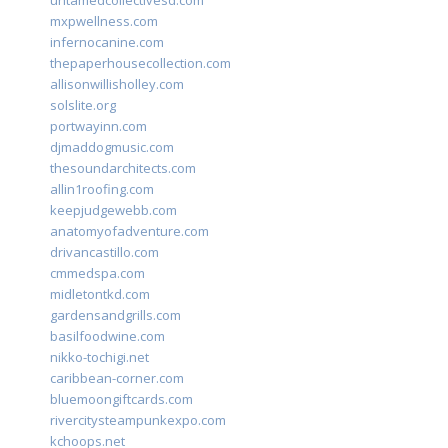
untamedcollectivesd.com
mxpwellness.com
infernocanine.com
thepaperhousecollection.com
allisonwillisholley.com
solslite.org
portwayinn.com
djmaddogmusic.com
thesoundarchitects.com
allin1roofing.com
keepjudgewebb.com
anatomyofadventure.com
drivancastillo.com
cmmedspa.com
midletontkd.com
gardensandgrills.com
basilfoodwine.com
nikko-tochigi.net
caribbean-corner.com
bluemoongiftcards.com
rivercitysteampunkexpo.com
kchoops.net