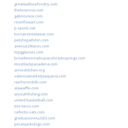
greatwallseafoodny.com
theloverose.com
gabriovoice.com
resinflowart.com
p-sports.net
korsairstreetwear.com
petshopallston.com
avenue26tacos.com
topgglasses.com
broadmoornailsspacoloradosprings.com
missblackpasadena.com
anneskitchen.org
valenciamarketytaqueria.com
reefrecordsllc.com
alawaffle.com
aryouthfishing.com
united-basketball.com
tios-tacos.com
cafecito-satx.com
graduacionviu2023.com
pecanjackstogo.com