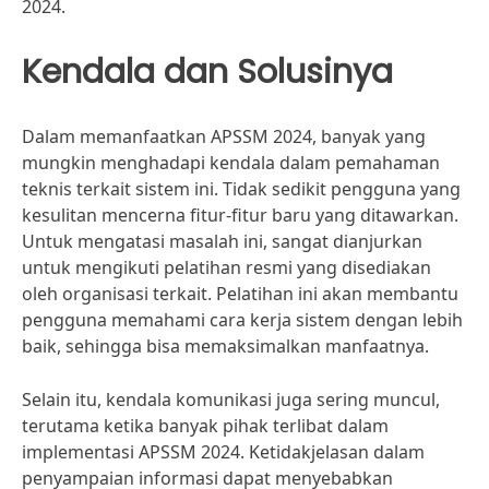
2024.
Kendala dan Solusinya
Dalam memanfaatkan APSSM 2024, banyak yang
mungkin menghadapi kendala dalam pemahaman
teknis terkait sistem ini. Tidak sedikit pengguna yang
kesulitan mencerna fitur-fitur baru yang ditawarkan.
Untuk mengatasi masalah ini, sangat dianjurkan
untuk mengikuti pelatihan resmi yang disediakan
oleh organisasi terkait. Pelatihan ini akan membantu
pengguna memahami cara kerja sistem dengan lebih
baik, sehingga bisa memaksimalkan manfaatnya.
Selain itu, kendala komunikasi juga sering muncul,
terutama ketika banyak pihak terlibat dalam
implementasi APSSM 2024. Ketidakjelasan dalam
penyampaian informasi dapat menyebabkan