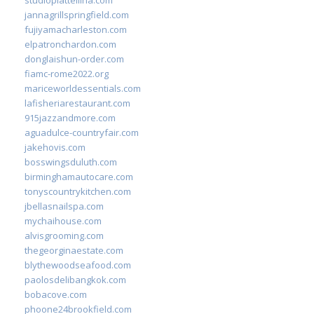
jannagrillspringfield.com
fujiyamacharleston.com
elpatronchardon.com
donglaishun-order.com
fiamc-rome2022.org
mariceworldessentials.com
lafisheriarestaurant.com
915jazzandmore.com
aguadulce-countryfair.com
jakehovis.com
bosswingsduluth.com
birminghamautocare.com
tonyscountrykitchen.com
jbellasnailspa.com
mychaihouse.com
alvisgrooming.com
thegeorginaestate.com
blythewoodseafood.com
paolosdelibangkok.com
bobacove.com
phoone24brookfield.com