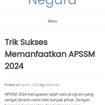
Menu
Trik Sukses
Memanfaatkan APSSM
2024
Posted on
April 6, 2025
by
adminreb
APSSM 2024 merupakan salah satu program yang
sangat dinanti-nanti oleh banyak pihak. Dengan