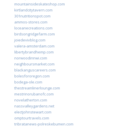
mountainsideskateshop.com
kirtlandcitytavern.com
301nutritionspot.com
ammos-stores.com
loceanecreations.com
birdsongridgefarm.com
joiedevivblog.com
valera-amsterdam.com
libertybrandhemp.com
norwoodinnwi.com
neighboursmarket.com
blackanguscareers.com
bolesfororegon.com
bodega-ole.com
thestreamlinerlounge.com
mestrinorubanofc.com
novelatherton.com
nassvalleygardens.net
electjohnstewart.com
omptourtravels.com
tribratanews-polreskebumen.com