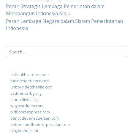
Peran Strategis Lembaga Pemerintah dalam
Membangun Indonesia Maju
Peran Lembaga Negara dalam Sistem Pemerintahan
Indonesia
Search
for:
okhealthcareers.com
theintexperience.com
unboundedthefilm.com
catfriends-bg.org
marianlives.org
waywardtees.com
pidfloorsexpress.com
bancodevenezuelaen.com
bettermoodfoodcorporation.com
hingstonnt.com