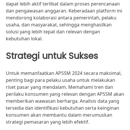
dapat lebih aktif terlibat dalam proses perencanaan
dan pengawasan anggaran. Keberadaan platform ini
mendorong kolaborasi antara pemerintah, pelaku
usaha, dan masyarakat, sehingga menghasilkan
solusi yang lebih tepat dan relevan dengan
kebutuhan lokal.
Strategi untuk Sukses
Untuk memanfaatkan APSSM 2024 secara maksimal,
penting bagi para pelaku usaha untuk melakukan
riset pasar yang mendalam. Memahami tren dan
perilaku konsumen yang relevan dengan APSSM akan
memberikan wawasan berharga. Analisis data yang
tersedia dan identifikasi kebutuhan serta keinginan
konsumen akan membantu dalam merumuskan
strategi pemasaran yang lebih efektif.