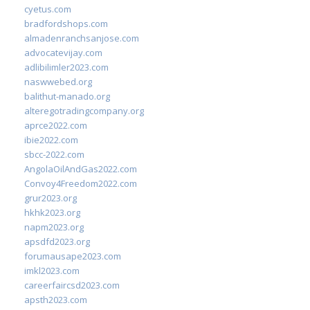
cyetus.com
bradfordshops.com
almadenranchsanjose.com
advocatevijay.com
adlibilimler2023.com
naswwebed.org
balithut-manado.org
alteregotradingcompany.org
aprce2022.com
ibie2022.com
sbcc-2022.com
AngolaOilAndGas2022.com
Convoy4Freedom2022.com
grur2023.org
hkhk2023.org
napm2023.org
apsdfd2023.org
forumausape2023.com
imkl2023.com
careerfaircsd2023.com
apsth2023.com