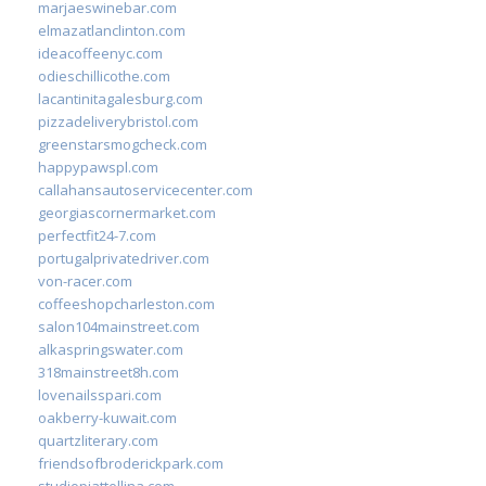
marjaeswinebar.com
elmazatlanclinton.com
ideacoffeenyc.com
odieschillicothe.com
lacantinitagalesburg.com
pizzadeliverybristol.com
greenstarsmogcheck.com
happypawspl.com
callahansautoservicecenter.com
georgiascornermarket.com
perfectfit24-7.com
portugalprivatedriver.com
von-racer.com
coffeeshopcharleston.com
salon104mainstreet.com
alkaspringswater.com
318mainstreet8h.com
lovenailsspari.com
oakberry-kuwait.com
quartzliterary.com
friendsofbroderickpark.com
studiopiattellina.com