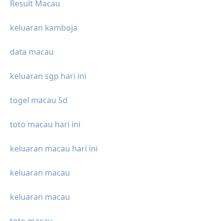
Result Macau
keluaran kamboja
data macau
keluaran sgp hari ini
togel macau 5d
toto macau hari ini
keluaran macau hari ini
keluaran macau
keluaran macau