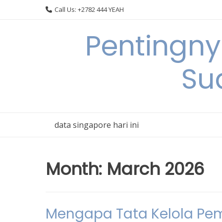
Skip
Call Us: +2782 444 YEAH
to
content
Pentingn
Su
data singapore hari ini
Month:
March 2026
Mengapa Tata Kelola Pe