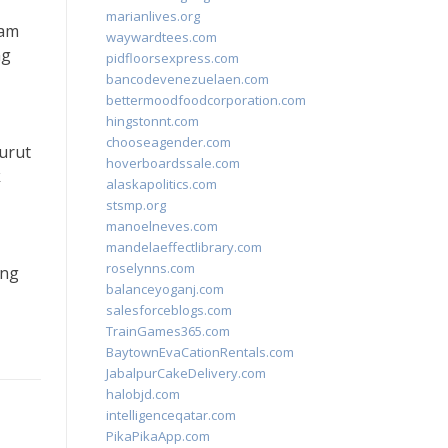
marianlives.org
lam
waywardtees.com
ng
pidfloorsexpress.com
bancodevenezuelaen.com
bettermoodfoodcorporation.com
hingstonnt.com
chooseagender.com
urut
hoverboardssale.com
k
alaskapolitics.com
stsmp.org
manoelneves.com
mandelaeffectlibrary.com
roselynns.com
ang
balanceyoganj.com
salesforceblogs.com
TrainGames365.com
BaytownEvaCationRentals.com
JabalpurCakeDelivery.com
halobjd.com
intelligenceqatar.com
PikaPikaApp.com