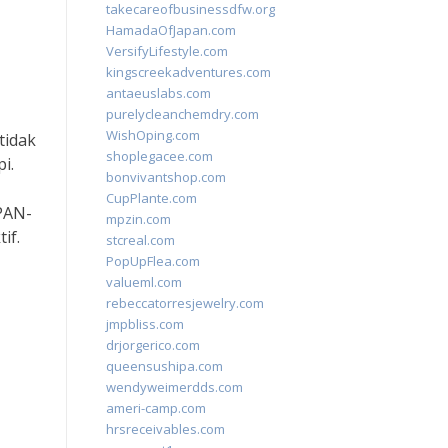
takecareofbusinessdfw.org
HamadaOfJapan.com
VersifyLifestyle.com
kingscreekadventures.com
antaeuslabs.com
purelycleanchemdry.com
WishOping.com
tidak
shoplegacee.com
i.
bonvivantshop.com
CupPlante.com
(PAN-
mpzin.com
if.
stcreal.com
PopUpFlea.com
valueml.com
rebeccatorresjewelry.com
jmpbliss.com
drjorgerico.com
queensushipa.com
wendyweimerdds.com
ameri-camp.com
hrsreceivables.com