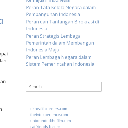
Kemajuan Indonesia
Peran Tata Kelola Negara dalam
Pembangunan Indonesia
a
Peran dan Tantangan Birokrasi di
Indonesia
Peran Strategis Lembaga
Pemerintah dalam Membangun
Indonesia Maju
apai
Peran Lembaga Negara dalam
dan
Sistem Pemerintahan Indonesia
ian
Search
for:
m
okhealthcareers.com
theintexperience.com
unboundedthefilm.com
catfriends-bg.org