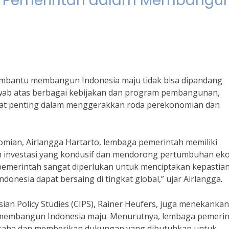
ga Pemerintah dalam Membangu
embantu membangun Indonesia maju tidak bisa dipandang
jawab atas berbagai kebijakan dan program pembangunan,
gat penting dalam menggerakkan roda perekonomian dan
mian, Airlangga Hartarto, lembaga pemerintah memiliki
m investasi yang kondusif dan mendorong pertumbuhan ek
 pemerintah sangat diperlukan untuk menciptakan kepastia
donesia dapat bersaing di tingkat global,” ujar Airlangga.
esian Policy Studies (CIPS), Rainer Heufers, juga menekankan
membangun Indonesia maju. Menurutnya, lembaga pemeri
 usaha dan memberikan dukungan yang dibutuhkan untuk