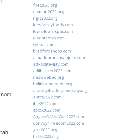
n
fpet2023.org
e-smart2022.org
ngrc2022.org
leesfamilyfoods.com
lewis-lewis-cpas.com
eleontennis.com
cyetus.com
bradfordshops.com
almadenranchsanjose.com
advocatevijay.com
adlibilimler2023.com
naswwebed.org
balithut-manado.org
alteregotradingcompany.org
onomi
aprce2022.com
n
ibie2022.com
sbcc-2022.com
AngolaOilAndGas2022.com
Convoy4Freedom2022.com
grur2023.org
ntah
hkhk2023.org