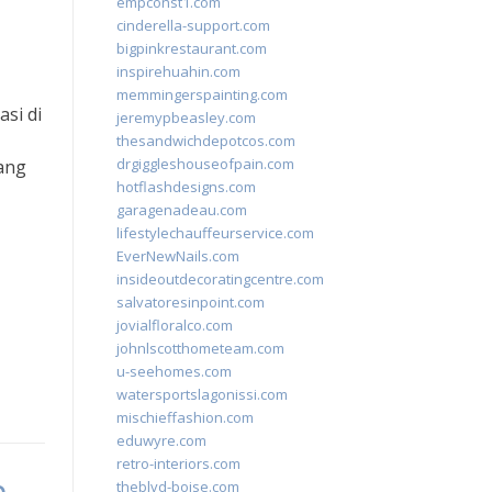
empconst1.com
cinderella-support.com
bigpinkrestaurant.com
inspirehuahin.com
memmingerspainting.com
si di
jeremypbeasley.com
thesandwichdepotcos.com
drgiggleshouseofpain.com
yang
hotflashdesigns.com
garagenadeau.com
lifestylechauffeurservice.com
EverNewNails.com
insideoutdecoratingcentre.com
salvatoresinpoint.com
jovialfloralco.com
johnlscotthometeam.com
u-seehomes.com
watersportslagonissi.com
mischieffashion.com
eduwyre.com
retro-interiors.com
theblvd-boise.com