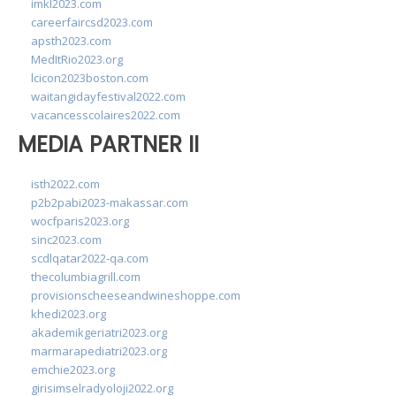
imkl2023.com
careerfaircsd2023.com
apsth2023.com
MedItRio2023.org
lcicon2023boston.com
waitangidayfestival2022.com
vacancesscolaires2022.com
MEDIA PARTNER II
isth2022.com
p2b2pabi2023-makassar.com
wocfparis2023.org
sinc2023.com
scdlqatar2022-qa.com
thecolumbiagrill.com
provisionscheeseandwineshoppe.com
khedi2023.org
akademikgeriatri2023.org
marmarapediatri2023.org
emchie2023.org
girisimselradyoloji2022.org