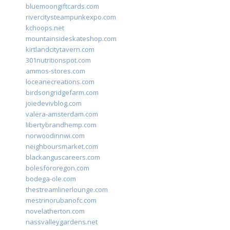
bluemoongiftcards.com
rivercitysteampunkexpo.com
kchoops.net
mountainsideskateshop.com
kirtlandcitytavern.com
301nutritionspot.com
ammos-stores.com
loceanecreations.com
birdsongridgefarm.com
joiedevivblog.com
valera-amsterdam.com
libertybrandhemp.com
norwoodinnwi.com
neighboursmarket.com
blackanguscareers.com
bolesfororegon.com
bodega-ole.com
thestreamlinerlounge.com
mestrinorubanofc.com
novelatherton.com
nassvalleygardens.net