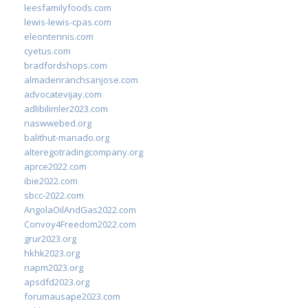
leesfamilyfoods.com
lewis-lewis-cpas.com
eleontennis.com
cyetus.com
bradfordshops.com
almadenranchsanjose.com
advocatevijay.com
adlibilimler2023.com
naswwebed.org
balithut-manado.org
alteregotradingcompany.org
aprce2022.com
ibie2022.com
sbcc-2022.com
AngolaOilAndGas2022.com
Convoy4Freedom2022.com
grur2023.org
hkhk2023.org
napm2023.org
apsdfd2023.org
forumausape2023.com