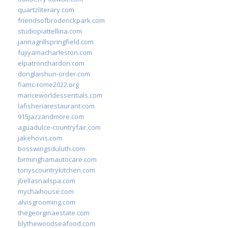
quartzliterary.com
friendsofbroderickpark.com
studiopiattellina.com
jannagrillspringfield.com
fujiyamacharleston.com
elpatronchardon.com
donglaishun-order.com
fiamc-rome2022.org
mariceworldessentials.com
lafisheriarestaurant.com
915jazzandmore.com
aguadulce-countryfair.com
jakehovis.com
bosswingsduluth.com
birminghamautocare.com
tonyscountrykitchen.com
jbellasnailspa.com
mychaihouse.com
alvisgrooming.com
thegeorginaestate.com
blythewoodseafood.com