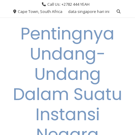
Skip
Call Us: +2782 444 YEAH
to
Cape Town, South Africa
data singapore hari ini
content
Pentingnya
Undang-
Undang
Dalam Suatu
Instansi
Negara