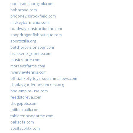
paolosdelibangkok.com
bobacove.com
phoone24brookfield.com
mickeybarmama.com
roadwayconstructioninc.com
shopdragonflyboutique.com
sportszilla.org
batchprovisionsbar.com
brasserie-gobette.com
musicrearte.com
morseysfarms.com
riverviewtennis.com
official-kelly-toys-squishmallows.com
displaygardenonsuncrest.org
bbq-empire-usa.com
feedstoreva.com
drogopets.com
ediblechalk.com
tabletennisnearme.com
oaksofa.com
soultacohtx.com