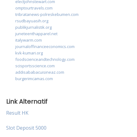
electjohnstewart.com
omptourtravels.com
tribratanews-polreskebumen.com
rsudbayuasih.org
publikjurnalistik.org
juneteenthapparel.net
italywarm.com
journaloffinanceeconomics.com
kvk-kumari.org
foodscienceandtechnology.com
scisportsscience.com
addisababacuisineaz.com
burgerimcamas.com
Link Alternatif
Result HK
Slot Deposit 5000