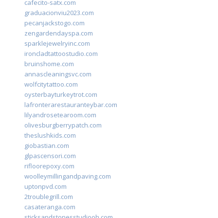
cafecito-satx.com
graduacionviu2023.com
pecanjackstogo.com
zengardendayspa.com
sparklejewelryinc.com
ironcladtattoostudio.com
bruinshome.com
annascleaningsvc.com
wolfcitytattoo.com
oysterbayturkeytrot.com
lafronterarestauranteybar.com
lilyandrosetearoom.com
olivesburgberrypatch.com
theslushkids.com
giobastian.com
glpascensori.com
rifloorepoxy.com
woolleymillingandpaving.com
uptonpvd.com
2troublegrill.com
casateranga.com
sticksandstonesstudiooh.com