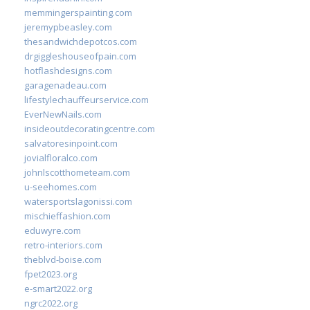
memmingerspainting.com
jeremypbeasley.com
thesandwichdepotcos.com
drgiggleshouseofpain.com
hotflashdesigns.com
garagenadeau.com
lifestylechauffeurservice.com
EverNewNails.com
insideoutdecoratingcentre.com
salvatoresinpoint.com
jovialfloralco.com
johnlscotthometeam.com
u-seehomes.com
watersportslagonissi.com
mischieffashion.com
eduwyre.com
retro-interiors.com
theblvd-boise.com
fpet2023.org
e-smart2022.org
ngrc2022.org