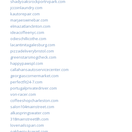
shadyoaksrockportrvpark.com
jccoinlaundry.com
kautorepair.com
marjaeswinebar.com
elmazatlanclinton.com
ideacoffeenyc.com
odieschillicothe.com
lacantinitagalesburg.com
pizzadeliverybristol.com
greenstarsmogcheck.com
happypawspl.com
callahansautoservicecenter.com
georgiascornermarket.com
perfectfit24-7.com
portugalprivatedriver.com
von-racer.com
coffeeshopcharleston.com
salon104mainstreet.com
alkaspringswater.com
318mainstreet8h.com
lovenailsspari.com
oakberry-kuwait.com