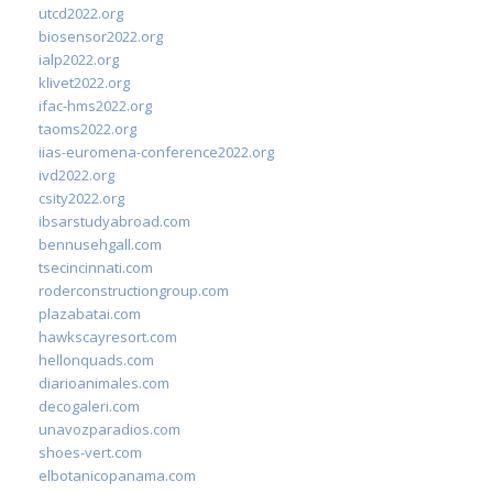
utcd2022.org
biosensor2022.org
ialp2022.org
klivet2022.org
ifac-hms2022.org
taoms2022.org
iias-euromena-conference2022.org
ivd2022.org
csity2022.org
ibsarstudyabroad.com
bennusehgall.com
tsecincinnati.com
roderconstructiongroup.com
plazabatai.com
hawkscayresort.com
hellonquads.com
diarioanimales.com
decogaleri.com
unavozparadios.com
shoes-vert.com
elbotanicopanama.com