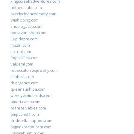
kingscreekadventures.com
antaeuslabs.com
purelycleanchemdry.com
WishOping.com
shoplegacee.com
bonvivantshop.com
CupPlante.com
mpzin.com
stcreal.com
PopUpFlea.com
valueml.com
rebeccatorresjewelry.com
jmpbliss.com
drjorgerico.com
queensushipa.com
wendyweimerdds.com
ameri-camp.com
hrsreceivables.com
empconst1.com
cinderella-support.com
bigpinkrestaurant.com
inspirehuahin.com