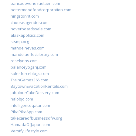
bancodevenezuelaen.com
bettermoodfoodcorporation.com
hingstonnt.com
chooseagender.com
hoverboardssale.com
alaskapolitics.com
stsmp.org
manoelneves.com
mandelaeffectlibrary.com
roselynns.com
balanceyoganj.com
salesforceblogs.com
TrainGames365.com
BaytownEvaCationRentals.com
JabalpurCakeDelivery.com
halobjd.com
intelligenceqatar.com
PikaPikaApp.com
takecareofbusinessdfw.org
HamadaOfJapan.com
VersifyLifestyle.com