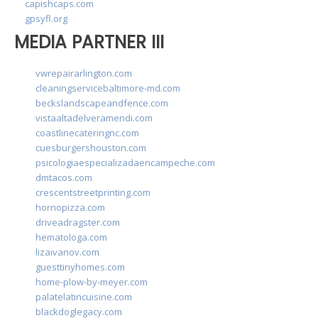
capishcaps.com
gpsyfl.org
MEDIA PARTNER III
vwrepairarlington.com
cleaningservicebaltimore-md.com
beckslandscapeandfence.com
vistaaltadelveramendi.com
coastlinecateringnc.com
cuesburgershouston.com
psicologiaespecializadaencampeche.com
dmtacos.com
crescentstreetprinting.com
hornopizza.com
driveadragster.com
hematologa.com
lizaivanov.com
guesttinyhomes.com
home-plow-by-meyer.com
palatelatincuisine.com
blackdoglegacy.com