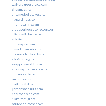
walkers-treeservice.com
shopmossi.com
untamedcollectivesd.com
mxpwellness.com
infernocanine.com
thepaperhousecollection.com
allisonwillisholley.com
solslite.org
portwayinn.com
djmaddogmusic.com
thesoundarchitects.com
allin1roofing.com
keepjudgewebb.com
anatomyofadventure.com
drivancastillo.com
cmmedspa.com
midletontkd.com
gardensandgrills.com
basilfoodwine.com
nikko-tochigi.net
caribbean-corner.com