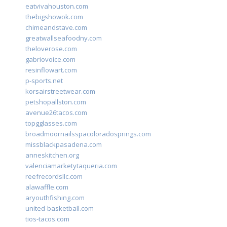
eatvivahouston.com
thebigshowok.com
chimeandstave.com
greatwallseafoodny.com
theloverose.com
gabriovoice.com
resinflowart.com
p-sports.net
korsairstreetwear.com
petshopallston.com
avenue26tacos.com
topgglasses.com
broadmoornailsspacoloradosprings.com
missblackpasadena.com
anneskitchen.org
valenciamarketytaqueria.com
reefrecordsllc.com
alawaffle.com
aryouthfishing.com
united-basketball.com
tios-tacos.com