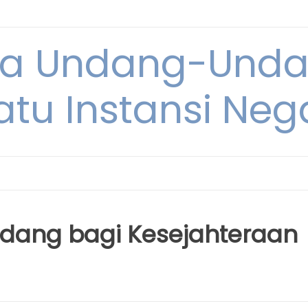
ya Undang-Und
atu Instansi Neg
ang bagi Kesejahteraan