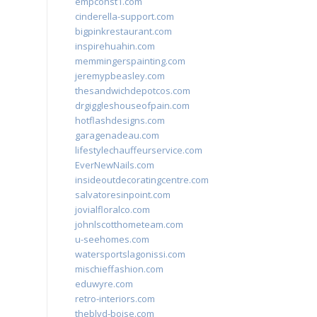
empconst1.com
cinderella-support.com
bigpinkrestaurant.com
inspirehuahin.com
memmingerspainting.com
jeremypbeasley.com
thesandwichdepotcos.com
drgiggleshouseofpain.com
hotflashdesigns.com
garagenadeau.com
lifestylechauffeurservice.com
EverNewNails.com
insideoutdecoratingcentre.com
salvatoresinpoint.com
jovialfloralco.com
johnlscotthometeam.com
u-seehomes.com
watersportslagonissi.com
mischieffashion.com
eduwyre.com
retro-interiors.com
theblvd-boise.com