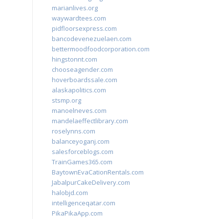
marianlives.org
waywardtees.com
pidfloorsexpress.com
bancodevenezuelaen.com
bettermoodfoodcorporation.com
hingstonnt.com
chooseagender.com
hoverboardssale.com
alaskapolitics.com
stsmp.org
manoelneves.com
mandelaeffectlibrary.com
roselynns.com
balanceyoganj.com
salesforceblogs.com
TrainGames365.com
BaytownEvaCationRentals.com
JabalpurCakeDelivery.com
halobjd.com
intelligenceqatar.com
PikaPikaApp.com