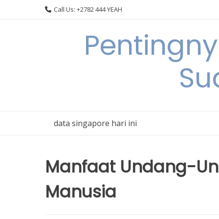
Skip
Call Us: +2782 444 YEAH
to
content
Pentingn
Su
data singapore hari ini
Manfaat Undang-Und
Manusia