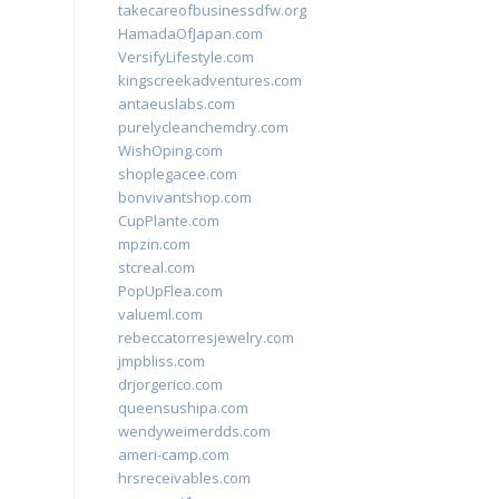
takecareofbusinessdfw.org
HamadaOfJapan.com
VersifyLifestyle.com
kingscreekadventures.com
antaeuslabs.com
purelycleanchemdry.com
WishOping.com
shoplegacee.com
bonvivantshop.com
CupPlante.com
mpzin.com
stcreal.com
PopUpFlea.com
valueml.com
rebeccatorresjewelry.com
jmpbliss.com
drjorgerico.com
queensushipa.com
wendyweimerdds.com
ameri-camp.com
hrsreceivables.com