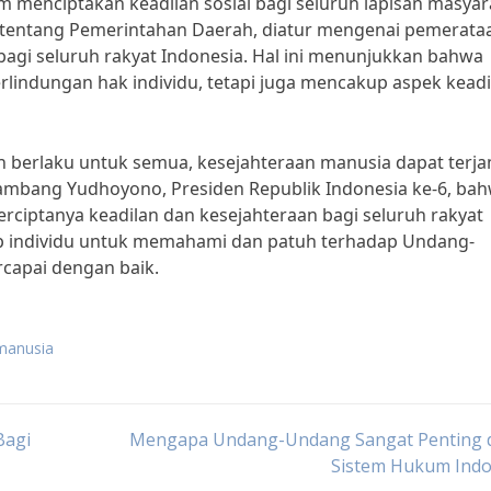
m menciptakan keadilan sosial bagi seluruh lapisan masyar
entang Pemerintahan Daerah, diatur mengenai pemerata
i seluruh rakyat Indonesia. Hal ini menunjukkan bahwa
lindungan hak individu, tetapi juga mencakup aspek keadi
berlaku untuk semua, kesejahteraan manusia dapat terja
Bambang Yudhoyono, Presiden Republik Indonesia ke-6, ba
ciptanya keadilan dan kesejahteraan bagi seluruh rakyat
tiap individu untuk memahami dan patuh terhadap Undang-
capai dengan baik.
manusia
Bagi
Mengapa Undang-Undang Sangat Penting 
Sistem Hukum Indo