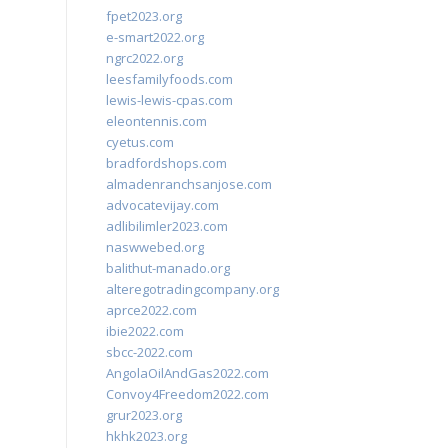
fpet2023.org
e-smart2022.org
ngrc2022.org
leesfamilyfoods.com
lewis-lewis-cpas.com
eleontennis.com
cyetus.com
bradfordshops.com
almadenranchsanjose.com
advocatevijay.com
adlibilimler2023.com
naswwebed.org
balithut-manado.org
alteregotradingcompany.org
aprce2022.com
ibie2022.com
sbcc-2022.com
AngolaOilAndGas2022.com
Convoy4Freedom2022.com
grur2023.org
hkhk2023.org