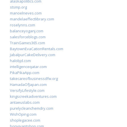
alaskapolitics.com
stsmp.org
manoelneves.com
mandelaeffectlibrary.com
roselynns.com
balanceyoganj.com
salesforceblogs.com
TrainGames365.com
BaytownEvaCationRentals.com
JabalpurCakeDelivery.com
halobjd.com
intelligenceqatar.com
PikaPikaApp.com
takecareofbusinessdfw.org
HamadaOfJapan.com
VersifyLifestyle.com
kingscreekadventures.com
antaeuslabs.com
purelycleanchemdry.com
WishOping.com
shoplegacee.com
bonvivantshop.com