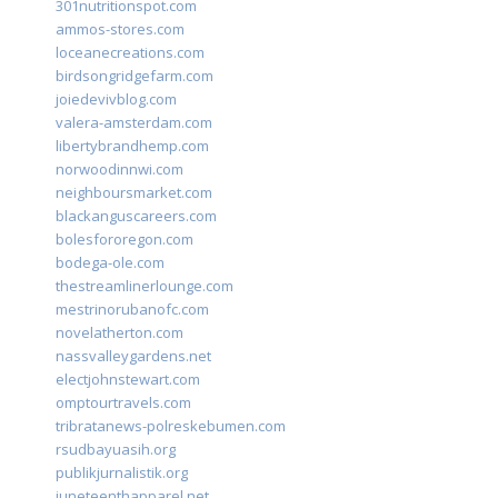
301nutritionspot.com
ammos-stores.com
loceanecreations.com
birdsongridgefarm.com
joiedevivblog.com
valera-amsterdam.com
libertybrandhemp.com
norwoodinnwi.com
neighboursmarket.com
blackanguscareers.com
bolesfororegon.com
bodega-ole.com
thestreamlinerlounge.com
mestrinorubanofc.com
novelatherton.com
nassvalleygardens.net
electjohnstewart.com
omptourtravels.com
tribratanews-polreskebumen.com
rsudbayuasih.org
publikjurnalistik.org
juneteenthapparel.net