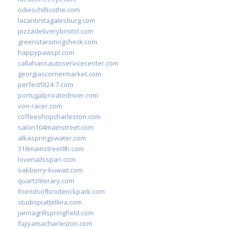
odieschillicothe.com
lacantinitagalesburg.com
pizzadeliverybristol.com
greenstarsmogcheck.com
happypawspl.com
callahansautoservicecenter.com
georgiascornermarket.com
perfectfit24-7.com
portugalprivatedriver.com
von-racer.com
coffeeshopcharleston.com
salon104mainstreet.com
alkaspringswater.com
318mainstreet8h.com
lovenailsspari.com
oakberry-kuwait.com
quartzliterary.com
friendsofbroderickpark.com
studiopiattellina.com
jannagrillspringfield.com
fujiyamacharleston.com