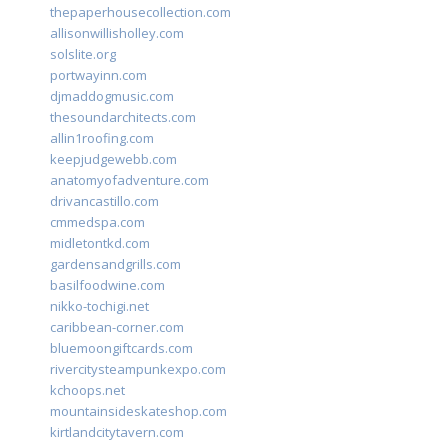
thepaperhousecollection.com
allisonwillisholley.com
solslite.org
portwayinn.com
djmaddogmusic.com
thesoundarchitects.com
allin1roofing.com
keepjudgewebb.com
anatomyofadventure.com
drivancastillo.com
cmmedspa.com
midletontkd.com
gardensandgrills.com
basilfoodwine.com
nikko-tochigi.net
caribbean-corner.com
bluemoongiftcards.com
rivercitysteampunkexpo.com
kchoops.net
mountainsideskateshop.com
kirtlandcitytavern.com