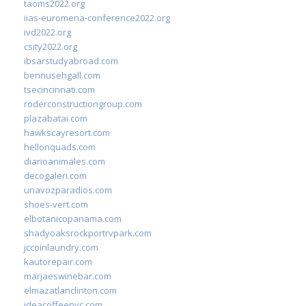
taoms2022.org
iias-euromena-conference2022.org
ivd2022.org
csity2022.org
ibsarstudyabroad.com
bennusehgall.com
tsecincinnati.com
roderconstructiongroup.com
plazabatai.com
hawkscayresort.com
hellonquads.com
diarioanimales.com
decogaleri.com
unavozparadios.com
shoes-vert.com
elbotanicopanama.com
shadyoaksrockportrvpark.com
jccoinlaundry.com
kautorepair.com
marjaeswinebar.com
elmazatlanclinton.com
ideacoffeenyc.com