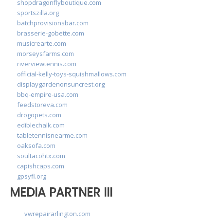
shopdragonflyboutique.com
sportszilla.org
batchprovisionsbar.com
brasserie-gobette.com
musicrearte.com
morseysfarms.com
riverviewtennis.com
official-kelly-toys-squishmallows.com
displaygardenonsuncrest.org
bbq-empire-usa.com
feedstoreva.com
drogopets.com
ediblechalk.com
tabletennisnearme.com
oaksofa.com
soultacohtx.com
capishcaps.com
gpsyfl.org
MEDIA PARTNER III
vwrepairarlington.com