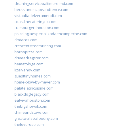
cleaningservicebaltimore-md.com
beckslandscapeandfence.com
vistaaltadelveramendi.com
coastlinecateringnc.com
cuesburgershouston.com
psicologiaespecializadaencampeche.com
dmtacos.com
crescentstreetprinting.com
hornopizza.com
driveadragster.com
hematologa.com
lizaivanov.com
guesttinyhomes.com
home-plow-by-meyer.com
palatelatincuisine.com
blackdoglegacy.com
eatvivahouston.com
thebigshowok.com
chimeandstave.com
greatwallseafoodny.com
theloverose.com