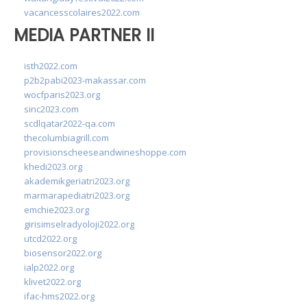
vacancesscolaires2022.com
MEDIA PARTNER II
isth2022.com
p2b2pabi2023-makassar.com
wocfparis2023.org
sinc2023.com
scdlqatar2022-qa.com
thecolumbiagrill.com
provisionscheeseandwineshoppe.com
khedi2023.org
akademikgeriatri2023.org
marmarapediatri2023.org
emchie2023.org
girisimselradyoloji2022.org
utcd2022.org
biosensor2022.org
ialp2022.org
klivet2022.org
ifac-hms2022.org