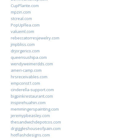
CupPlante.com
mpzin.com
stcreal.com
PopUpFlea.com
valueml.com
rebeccatorresjewelry.com
jmpbliss.com
drjorgerico.com
queensushipa.com
wendyweimerdds.com
ameri-camp.com
hrsreceivables.com
empconst1.com
cinderella-support.com
bigpinkrestaurant.com
inspirehuahin.com
memmingerspainting.com
jeremypbeasley.com
thesandwichdepotcos.com
drgiggleshouseofpain.com
hotflashdesigns.com