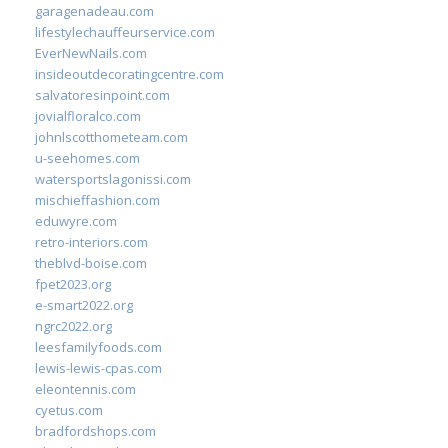
garagenadeau.com
lifestylechauffeurservice.com
EverNewNails.com
insideoutdecoratingcentre.com
salvatoresinpoint.com
jovialfloralco.com
johnlscotthometeam.com
u-seehomes.com
watersportslagonissi.com
mischieffashion.com
eduwyre.com
retro-interiors.com
theblvd-boise.com
fpet2023.org
e-smart2022.org
ngrc2022.org
leesfamilyfoods.com
lewis-lewis-cpas.com
eleontennis.com
cyetus.com
bradfordshops.com