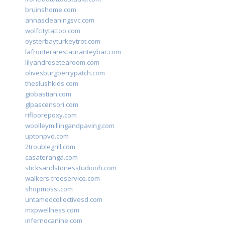
bruinshome.com
annascleaningsvc.com
wolfcitytattoo.com
oysterbayturkeytrot.com
lafronterarestauranteybar.com
lilyandrosetearoom.com
olivesburgberrypatch.com
theslushkids.com
giobastian.com
glpascensori.com
rifloorepoxy.com
woolleymillingandpaving.com
uptonpvd.com
2troublegrill.com
casateranga.com
sticksandstonesstudiooh.com
walkers-treeservice.com
shopmossi.com
untamedcollectivesd.com
mxpwellness.com
infernocanine.com