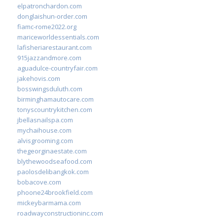
elpatronchardon.com
donglaishun-order.com
fiamc-rome2022.org
mariceworldessentials.com
lafisheriarestaurant.com
915jazzandmore.com
aguadulce-countryfair.com
jakehovis.com
bosswingsduluth.com
birminghamautocare.com
tonyscountrykitchen.com
jbellasnailspa.com
mychaihouse.com
alvisgrooming.com
thegeorginaestate.com
blythewoodseafood.com
paolosdelibangkok.com
bobacove.com
phoone24brookfield.com
mickeybarmama.com
roadwayconstructioninc.com