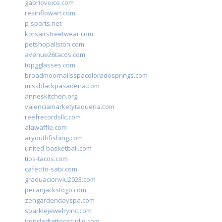
gabriovoice.com
resinflowart.com
p-sports.net
korsairstreetwear.com
petshopallston.com
avenue26tacos.com
topgglasses.com
broadmoornailsspacoloradosprings.com
missblackpasadena.com
anneskitchen.org
valenciamarketytaqueria.com
reefrecordsllc.com
alawaffle.com
aryouthfishing.com
united-basketball.com
tios-tacos.com
cafecito-satx.com
graduacionviu2023.com
pecanjackstogo.com
zengardendayspa.com
sparklejewelryinc.com
ironcladtattoostudio.com