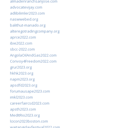
almadenranchsanjose.com
advocatevijay.com
adlibilimler2023.com
naswwebed.org
balithut-manado.org
alteregotradingcompany.org
aprce2022.com
ibie2022.com
sbcc-2022.com
AngolaOilAndGas2022.com
Convoy4Freedom2022.com
grur2023.org
hkhk2023.org
napm2023.org
apsdfd2023.org
forumausape2023.com
imkl2023.com
careerfaircsd2023.com
apsth2023.com
MedItRio2023.org
lcicon2023boston.com
waitangidayfestival2022.com