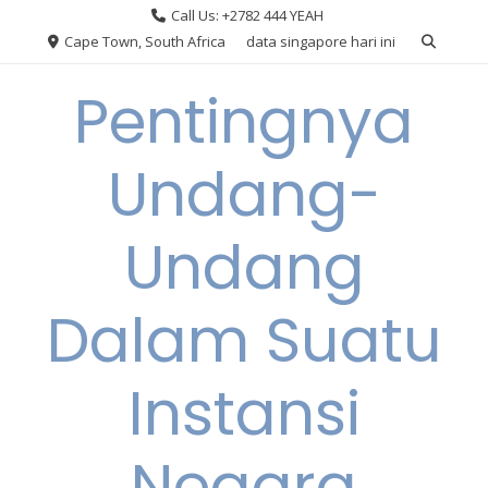
Skip
Call Us: +2782 444 YEAH
to
Cape Town, South Africa
data singapore hari ini
content
Pentingnya
Undang-
Undang
Dalam Suatu
Instansi
Negara