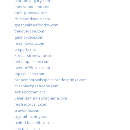
blackdoglegacy.com
eatvivahouston.com
thebigshowok.com
chimeandstave.com
greatwallseafoodny.com
theloverose.com
gabriovoice.com
resinflowart.com
p-sports.net
korsairstreetwear.com
petshopallston.com
avenue26tacos.com
topgglasses.com
broadmoornailsspacoloradosprings.com
missblackpasadena.com
anneskitchen.org
valenciamarketytaqueria.com
reefrecordsllc.com
alawaffle.com
aryouthfishing.com
united-basketball.com
tios-tacos.com