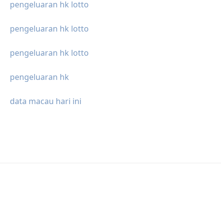
pengeluaran hk lotto
pengeluaran hk lotto
pengeluaran hk lotto
pengeluaran hk
data macau hari ini