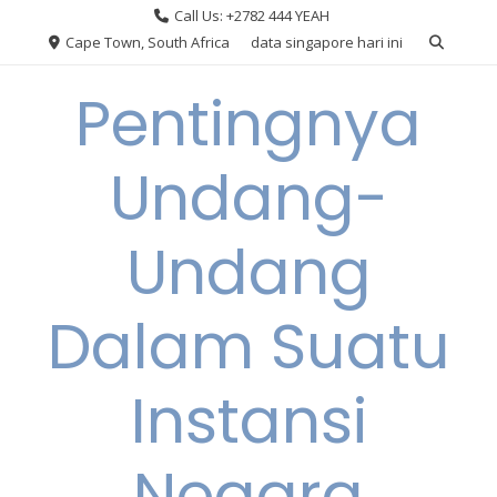
Skip
Call Us: +2782 444 YEAH
to
Cape Town, South Africa
data singapore hari ini
content
Pentingnya
Undang-
Undang
Dalam Suatu
Instansi
Negara