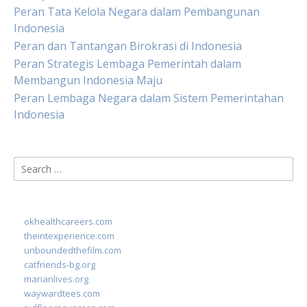
Peran Tata Kelola Negara dalam Pembangunan
Indonesia
Peran dan Tantangan Birokrasi di Indonesia
Peran Strategis Lembaga Pemerintah dalam
Membangun Indonesia Maju
Peran Lembaga Negara dalam Sistem Pemerintahan
Indonesia
Search
for:
okhealthcareers.com
theintexperience.com
unboundedthefilm.com
catfriends-bg.org
marianlives.org
waywardtees.com