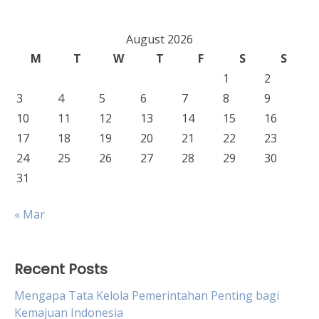
August 2026
M
T
W
T
F
S
S
1
2
3
4
5
6
7
8
9
10
11
12
13
14
15
16
17
18
19
20
21
22
23
24
25
26
27
28
29
30
31
« Mar
Recent Posts
Mengapa Tata Kelola Pemerintahan Penting bagi
Kemajuan Indonesia