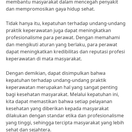
membantu masyarakat dalam mencegah penyakit
dan mempromosikan gaya hidup sehat.
Tidak hanya itu, kepatuhan terhadap undang-undang
praktik keperawatan juga dapat meningkatkan
profesionalisme para perawat. Dengan memahami
dan mengikuti aturan yang berlaku, para perawat
dapat meningkatkan kredibilitas dan reputasi profesi
keperawatan di mata masyarakat.
Dengan demikian, dapat disimpulkan bahwa
kepatuhan terhadap undang-undang praktik
keperawatan merupakan hal yang sangat penting
bagi kesehatan masyarakat. Melalui kepatuhan ini,
kita dapat memastikan bahwa setiap pelayanan
kesehatan yang diberikan kepada masyarakat
dilakukan dengan standar etika dan profesionalisme
yang tinggi, sehingga tercipta masyarakat yang lebih
sehat dan sejahtera.