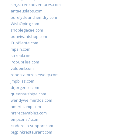
kingscreekadventures.com
antaeuslabs.com
purelycleanchemdry.com
WishOping.com
shoplegacee.com
bonvivantshop.com
CupPlante.com
mpzin.com
stcreal.com
PopUpFlea.com
valueml.com
rebeccatorresjewelry.com
jmpbliss.com
drjorgerico.com
queensushipa.com
wendyweimerdds.com
ameri-camp.com
hrsreceivables.com
empconst1.com
cinderella-support.com
bigpinkrestaurant.com