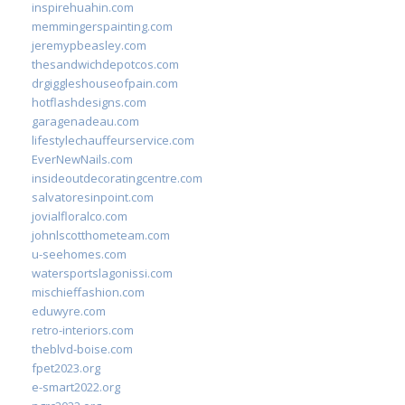
inspirehuahin.com
memmingerspainting.com
jeremypbeasley.com
thesandwichdepotcos.com
drgiggleshouseofpain.com
hotflashdesigns.com
garagenadeau.com
lifestylechauffeurservice.com
EverNewNails.com
insideoutdecoratingcentre.com
salvatoresinpoint.com
jovialfloralco.com
johnlscotthometeam.com
u-seehomes.com
watersportslagonissi.com
mischieffashion.com
eduwyre.com
retro-interiors.com
theblvd-boise.com
fpet2023.org
e-smart2022.org