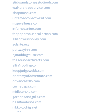
sticksandstonesstudiooh.com
walkers-treeservice.com
shopmossi.com
untamedcollectivesd.com
mxpwellness.com
infernocanine.com
thepaperhousecollection.com
allisonwillisholley.com
solslite.org
portwayinn.com
djmaddogmusic.com
thesoundarchitects.com
allin1roofing.com
keepjudgewebb.com
anatomyofadventure.com
drivancastillo.com
cmmedspa.com
midletontkd.com
gardensandgrills.com
basilfoodwine.com
nikko-tochigi.net