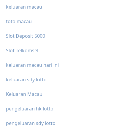
keluaran macau
toto macau
Slot Deposit 5000
Slot Telkomsel
keluaran macau hari ini
keluaran sdy lotto
Keluaran Macau
pengeluaran hk lotto
pengeluaran sdy lotto