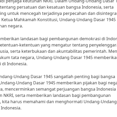
adi penjaga keutuhan NKRI. Dalam Undang-Undang Dasar 
tentang persatuan dan kesatuan bangsa Indonesia, serta
ting untuk mencegah terjadinya perpecahan dan disintegra
n Ketua Mahkamah Konstitusi, Undang-Undang Dasar 1945
han negara.
mberikan landasan bagi pembangunan demokrasi di Indon
etentuan-ketentuan yang mengatur tentang penyelengga
sia, serta keterbukaan dan akuntabilitas pemerintah. Me
 hukum tata negara, Undang-Undang Dasar 1945 memberika
di Indonesia.
ndang-Undang Dasar 1945 sangatlah penting bagi bangsa
, Undang-Undang Dasar 1945 memberikan pijakan bagi neg
ya, mencerminkan semangat perjuangan bangsa Indonesia
n NKRI, serta memberikan landasan bagi pembangunan
ra, kita harus memahami dan menghormati Undang-Undang
 Indonesia.