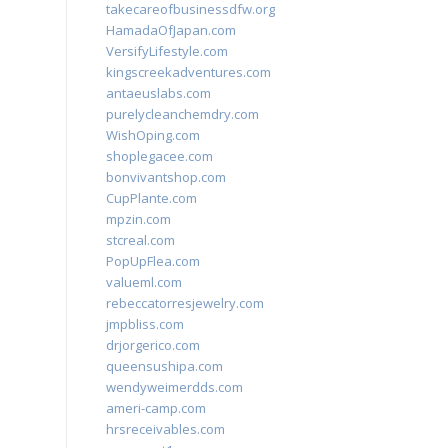
takecareofbusinessdfw.org
HamadaOfJapan.com
VersifyLifestyle.com
kingscreekadventures.com
antaeuslabs.com
purelycleanchemdry.com
WishOping.com
shoplegacee.com
bonvivantshop.com
CupPlante.com
mpzin.com
stcreal.com
PopUpFlea.com
valueml.com
rebeccatorresjewelry.com
jmpbliss.com
drjorgerico.com
queensushipa.com
wendyweimerdds.com
ameri-camp.com
hrsreceivables.com