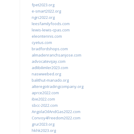
fpet2023.org
e-smart2022.org
ngrc2022.org
leesfamilyfoods.com
lewis-lewis-cpas.com
eleontennis.com
cyetus.com
bradfordshops.com
almadenranchsanjose.com
advocatevijay.com
adlibilimler2023.com
naswwebed.org
balithut-manado.org
alteregotradingcompany.org
aprce2022.com
ibie2022.com
sbcc-2022.com
AngolaOilAndGas2022.com
Convoy4Freedom2022.com
grur2023.org
hkhk2023.org