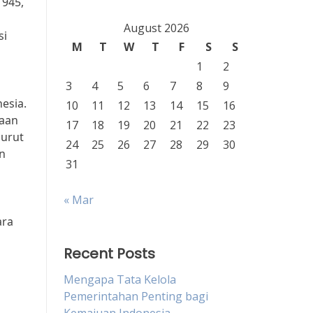
1945,
August 2026
si
M
T
W
T
F
S
S
1
2
3
4
5
6
7
8
9
esia.
10
11
12
13
14
15
16
raan
17
18
19
20
21
22
23
nurut
24
25
26
27
28
29
30
n
31
« Mar
ara
Recent Posts
Mengapa Tata Kelola
Pemerintahan Penting bagi