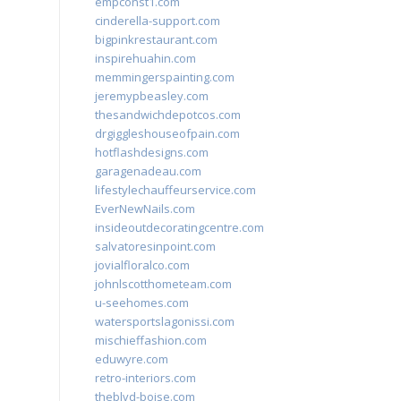
empconst1.com
cinderella-support.com
bigpinkrestaurant.com
inspirehuahin.com
memmingerspainting.com
jeremypbeasley.com
thesandwichdepotcos.com
drgiggleshouseofpain.com
hotflashdesigns.com
garagenadeau.com
lifestylechauffeurservice.com
EverNewNails.com
insideoutdecoratingcentre.com
salvatoresinpoint.com
jovialfloralco.com
johnlscotthometeam.com
u-seehomes.com
watersportslagonissi.com
mischieffashion.com
eduwyre.com
retro-interiors.com
theblvd-boise.com