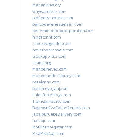
marianlives.org
waywardtees.com
pidfloorsexpress.com
bancodevenezuelaen.com
bettermoodfoodcorporation.com
hingstonnt.com
chooseagender.com
hoverboardssale.com
alaskapolitics.com
stsmp.org
manoelneves.com
mandelaeffectlibrary.com
roselynns.com
balanceyoganj.com
salesforceblogs.com
TrainGames365.com
BaytownEvaCationRentals.com
JabalpurCakeDelivery.com
halobjd.com
intelligenceqatar.com
PikaPikaApp.com