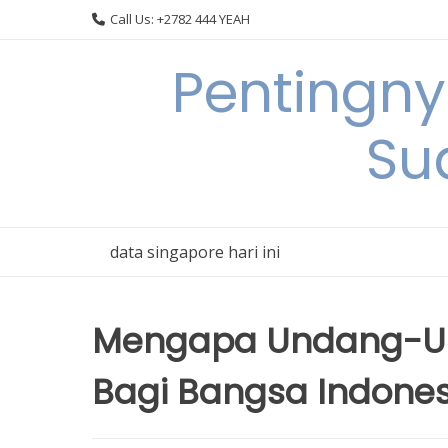
Skip
Call Us: +2782 444 YEAH
to
content
Pentingn
Su
data singapore hari ini
Mengapa Undang-Un
Bagi Bangsa Indones