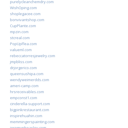
purelycleanchemdry.com
WishOping.com
shoplegacee.com
bonvivantshop.com
CupPlante.com
mpzin.com
stcreal.com
PopUpFlea.com
valueml.com
rebeccatorresjewelry.com
jmpbliss.com
drjorgerico.com
queensushipa.com
wendyweimerdds.com
ameri-camp.com
hrsreceivables.com
empconst1.com
cinderella-support.com
bigpinkrestaurant.com
inspirehuahin.com
memmingerspainting.com
jeremypbeasley.com