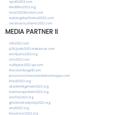
apsth2023.com
MedItRio2023.org
lcicon2023boston.com
waitangidayfestival2022.com
vacancesscolaires2022.com
MEDIA PARTNER II
isth2022.com
p2b2pabi2023-makassar.com
wocfparis2023.org
sinc2023.com
scdlqatar2022-qa.com
thecolumbiagrill.com
provisionscheeseandwineshoppe.com
khedi2023.org
akademikgeriatri2023.org
marmarapediatri2023.org
emchie2023.org
girisimselradyoloji2022.org
utcd2022.org
biosensor2022.org