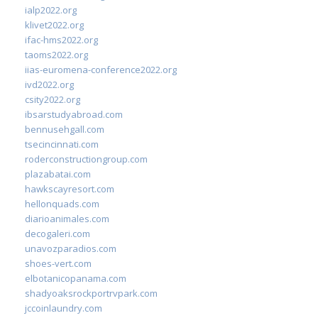
ialp2022.org
klivet2022.org
ifac-hms2022.org
taoms2022.org
iias-euromena-conference2022.org
ivd2022.org
csity2022.org
ibsarstudyabroad.com
bennusehgall.com
tsecincinnati.com
roderconstructiongroup.com
plazabatai.com
hawkscayresort.com
hellonquads.com
diarioanimales.com
decogaleri.com
unavozparadios.com
shoes-vert.com
elbotanicopanama.com
shadyoaksrockportrvpark.com
jccoinlaundry.com