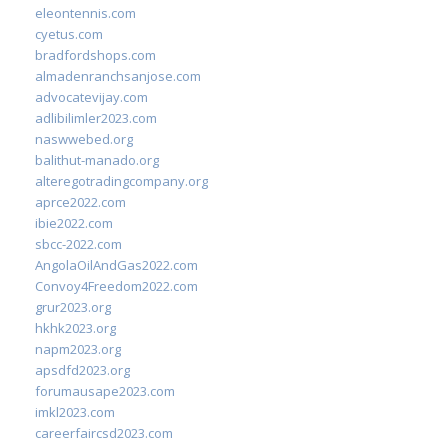
eleontennis.com
cyetus.com
bradfordshops.com
almadenranchsanjose.com
advocatevijay.com
adlibilimler2023.com
naswwebed.org
balithut-manado.org
alteregotradingcompany.org
aprce2022.com
ibie2022.com
sbcc-2022.com
AngolaOilAndGas2022.com
Convoy4Freedom2022.com
grur2023.org
hkhk2023.org
napm2023.org
apsdfd2023.org
forumausape2023.com
imkl2023.com
careerfaircsd2023.com