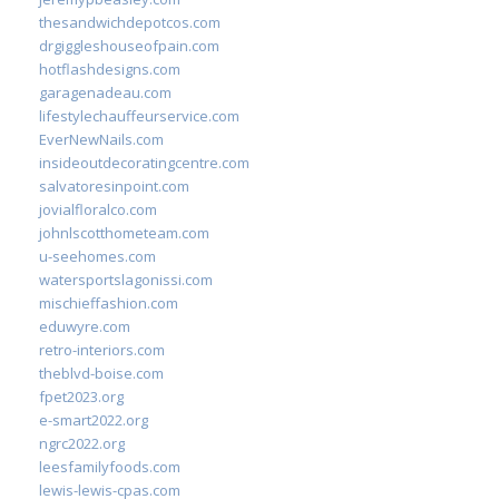
thesandwichdepotcos.com
drgiggleshouseofpain.com
hotflashdesigns.com
garagenadeau.com
lifestylechauffeurservice.com
EverNewNails.com
insideoutdecoratingcentre.com
salvatoresinpoint.com
jovialfloralco.com
johnlscotthometeam.com
u-seehomes.com
watersportslagonissi.com
mischieffashion.com
eduwyre.com
retro-interiors.com
theblvd-boise.com
fpet2023.org
e-smart2022.org
ngrc2022.org
leesfamilyfoods.com
lewis-lewis-cpas.com