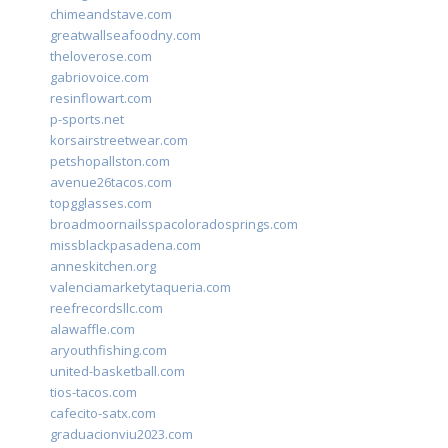
chimeandstave.com
greatwallseafoodny.com
theloverose.com
gabriovoice.com
resinflowart.com
p-sports.net
korsairstreetwear.com
petshopallston.com
avenue26tacos.com
topgglasses.com
broadmoornailsspacoloradosprings.com
missblackpasadena.com
anneskitchen.org
valenciamarketytaqueria.com
reefrecordsllc.com
alawaffle.com
aryouthfishing.com
united-basketball.com
tios-tacos.com
cafecito-satx.com
graduacionviu2023.com