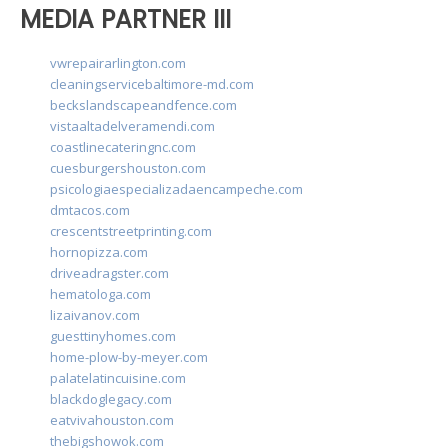
MEDIA PARTNER III
vwrepairarlington.com
cleaningservicebaltimore-md.com
beckslandscapeandfence.com
vistaaltadelveramendi.com
coastlinecateringnc.com
cuesburgershouston.com
psicologiaespecializadaencampeche.com
dmtacos.com
crescentstreetprinting.com
hornopizza.com
driveadragster.com
hematologa.com
lizaivanov.com
guesttinyhomes.com
home-plow-by-meyer.com
palatelatincuisine.com
blackdoglegacy.com
eatvivahouston.com
thebigshowok.com