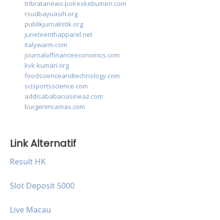
tribratanews-polreskebumen.com
rsudbayuasih.org
publikjurnalistik.org
juneteenthapparel.net
italywarm.com
journaloffinanceeconomics.com
kvk-kumari.org
foodscienceandtechnology.com
scisportsscience.com
addisababacuisineaz.com
burgerimcamas.com
Link Alternatif
Result HK
Slot Deposit 5000
Live Macau