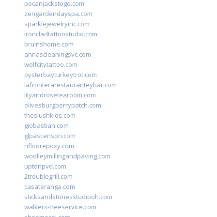
pecanjackstogo.com
zengardendayspa.com
sparklejewelryinc.com
ironcladtattoostudio.com
bruinshome.com
annascleaningsvc.com
wolfcitytattoo.com
oysterbayturkeytrot.com
lafronterarestauranteybar.com
lilyandrosetearoom.com
olivesburgberrypatch.com
theslushkids.com
giobastian.com
glpascensori.com
rifloorepoxy.com
woolleymillingandpaving.com
uptonpvd.com
2troublegrill.com
casateranga.com
sticksandstonesstudiooh.com
walkers-treeservice.com