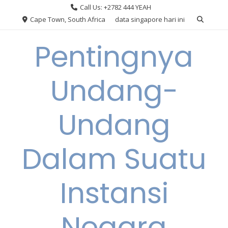
Skip
Call Us: +2782 444 YEAH
to
Cape Town, South Africa
data singapore hari ini
content
Pentingnya
Undang-
Undang
Dalam Suatu
Instansi
Negara