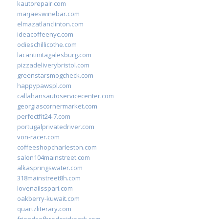
kautorepair.com
marjaeswinebar.com
elmazatlanclinton.com
ideacoffeenyc.com
odieschillicothe.com
lacantinitagalesburg.com
pizzadeliverybristol.com
greenstarsmogcheck.com
happypawspl.com
callahansautoservicecenter.com
georgiascornermarket.com
perfectfit24-7.com
portugalprivatedriver.com
von-racer.com
coffeeshopcharleston.com
salon104mainstreet.com
alkaspringswater.com
318mainstreet8h.com
lovenailsspari.com
oakberry-kuwait.com
quartzliterary.com
friendsofbroderickpark.com