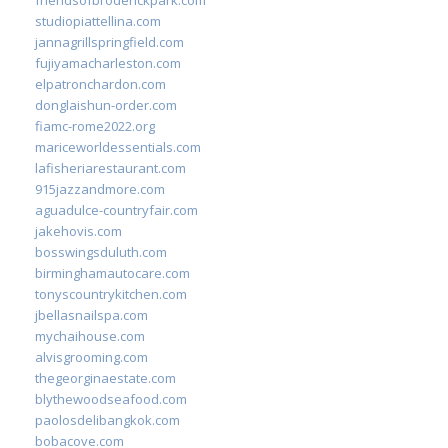
studiopiattellina.com
jannagrillspringfield.com
fujiyamacharleston.com
elpatronchardon.com
donglaishun-order.com
fiamc-rome2022.org
mariceworldessentials.com
lafisheriarestaurant.com
915jazzandmore.com
aguadulce-countryfair.com
jakehovis.com
bosswingsduluth.com
birminghamautocare.com
tonyscountrykitchen.com
jbellasnailspa.com
mychaihouse.com
alvisgrooming.com
thegeorginaestate.com
blythewoodseafood.com
paolosdelibangkok.com
bobacove.com