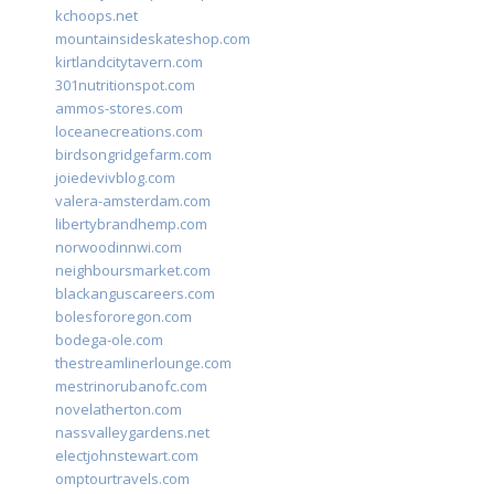
kchoops.net
mountainsideskateshop.com
kirtlandcitytavern.com
301nutritionspot.com
ammos-stores.com
loceanecreations.com
birdsongridgefarm.com
joiedevivblog.com
valera-amsterdam.com
libertybrandhemp.com
norwoodinnwi.com
neighboursmarket.com
blackanguscareers.com
bolesfororegon.com
bodega-ole.com
thestreamlinerlounge.com
mestrinorubanofc.com
novelatherton.com
nassvalleygardens.net
electjohnstewart.com
omptourtravels.com