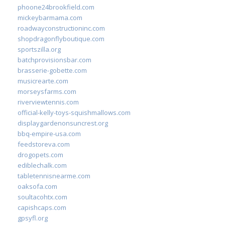
phoone24brookfield.com
mickeybarmama.com
roadwayconstructioninc.com
shopdragonflyboutique.com
sportszilla.org
batchprovisionsbar.com
brasserie-gobette.com
musicrearte.com
morseysfarms.com
riverviewtennis.com
official-kelly-toys-squishmallows.com
displaygardenonsuncrest.org
bbq-empire-usa.com
feedstoreva.com
drogopets.com
ediblechalk.com
tabletennisnearme.com
oaksofa.com
soultacohtx.com
capishcaps.com
gpsyfl.org