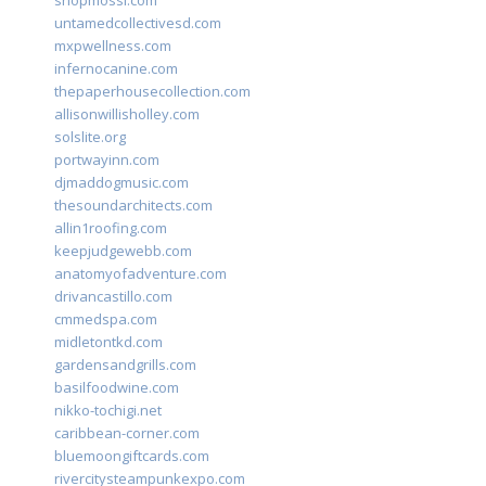
shopmossi.com
untamedcollectivesd.com
mxpwellness.com
infernocanine.com
thepaperhousecollection.com
allisonwillisholley.com
solslite.org
portwayinn.com
djmaddogmusic.com
thesoundarchitects.com
allin1roofing.com
keepjudgewebb.com
anatomyofadventure.com
drivancastillo.com
cmmedspa.com
midletontkd.com
gardensandgrills.com
basilfoodwine.com
nikko-tochigi.net
caribbean-corner.com
bluemoongiftcards.com
rivercitysteampunkexpo.com