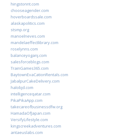
hingstonnt.com
chooseagender.com
hoverboardssale.com
alaskapolitics.com
stsmp.org
manoelneves.com
mandelaeffectlibrary.com
roselynns.com
balanceyoganj.com
salesforceblogs.com
TrainGames365.com
BaytownEvaCationRentals.com
JabalpurCakeDelivery.com
halobjd.com
intelligenceqatar.com
PikaPikaApp.com
takecareofbusinessdfw.org
HamadaOfJapan.com
VersifyLifestyle.com
kingscreekadventures.com
antaeuslabs.com