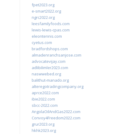
fpet2023.org
e-smart2022.org
ngrc2022.org
leesfamilyfoods.com
lewis-lewis-cpas.com
eleontennis.com
cyetus.com
bradfordshops.com
almadenranchsanjose.com
advocatevijay.com
adlibilimler2023.com
naswwebed.org
balithut-manado.org
alteregotradingcompany.org
aprce2022.com
ibie2022.com
sbcc-2022.com
AngolaOilAndGas2022.com
Convoy4Freedom2022.com
grur2023.org
hkhk2023.org