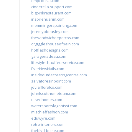
empconst1.com
cinderella-support.com
bigpinkrestaurant.com
inspirehuahin.com
memmingerspainting.com
jeremypbeasley.com
thesandwichdepotcos.com
drgiggleshouseofpain.com
hotflashdesigns.com
garagenadeau.com
lifestylechauffeurservice.com
EverNewNails.com
insideoutdecoratingcentre.com
salvatoresinpoint.com
jovialfloralco.com
johnlscotthometeam.com
u-seehomes.com
watersportslagonissi.com
mischieffashion.com
eduwyre.com
retro-interiors.com
theblvd-boise.com