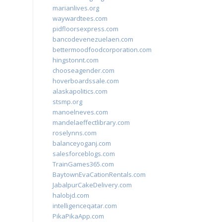
marianlives.org
waywardtees.com
pidfloorsexpress.com
bancodevenezuelaen.com
bettermoodfoodcorporation.com
hingstonnt.com
chooseagender.com
hoverboardssale.com
alaskapolitics.com
stsmp.org
manoelneves.com
mandelaeffectlibrary.com
roselynns.com
balanceyoganj.com
salesforceblogs.com
TrainGames365.com
BaytownEvaCationRentals.com
JabalpurCakeDelivery.com
halobjd.com
intelligenceqatar.com
PikaPikaApp.com