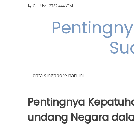
Skip
Call Us: +2782 444 YEAH
to
content
Pentingn
Su
data singapore hari ini
Pentingnya Kepatuh
undang Negara dala