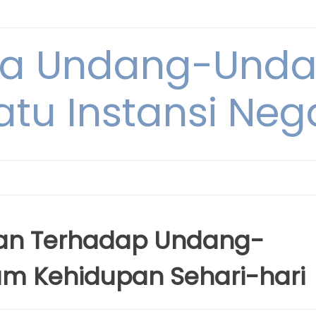
ya Undang-Und
atu Instansi Neg
an Terhadap Undang-
m Kehidupan Sehari-hari