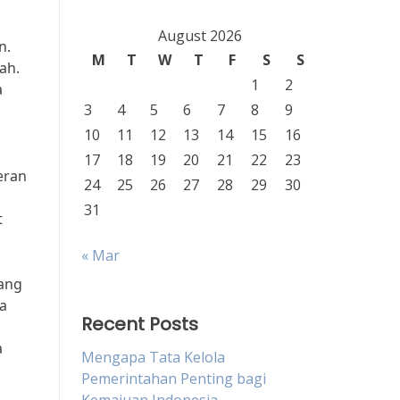
August 2026
n.
M
T
W
T
F
S
S
ah.
1
2
a
3
4
5
6
7
8
9
10
11
12
13
14
15
16
17
18
19
20
21
22
23
eran
24
25
26
27
28
29
30
31
t
« Mar
dang
a
Recent Posts
a
Mengapa Tata Kelola
Pemerintahan Penting bagi