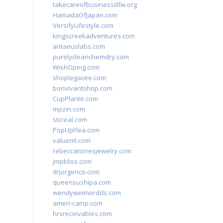
takecareofbusinessdfw.org
HamadaOfJapan.com
VersifyLifestyle.com
kingscreekadventures.com
antaeuslabs.com
purelycleanchemdry.com
WishOping.com
shoplegacee.com
bonvivantshop.com
CupPlante.com
mpzin.com
stcreal.com
PopUpFlea.com
valueml.com
rebeccatorresjewelry.com
jmpbliss.com
drjorgerico.com
queensushipa.com
wendyweimerdds.com
ameri-camp.com
hrsreceivables.com