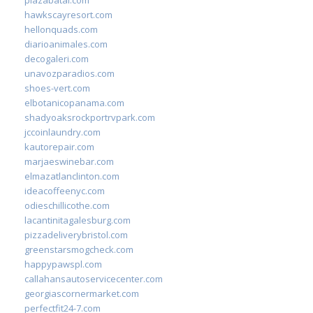
hawkscayresort.com
hellonquads.com
diarioanimales.com
decogaleri.com
unavozparadios.com
shoes-vert.com
elbotanicopanama.com
shadyoaksrockportrvpark.com
jccoinlaundry.com
kautorepair.com
marjaeswinebar.com
elmazatlanclinton.com
ideacoffeenyc.com
odieschillicothe.com
lacantinitagalesburg.com
pizzadeliverybristol.com
greenstarsmogcheck.com
happypawspl.com
callahansautoservicecenter.com
georgiascornermarket.com
perfectfit24-7.com