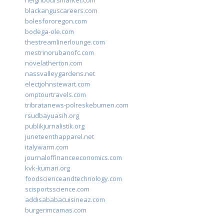
neighboursmarket.com
blackanguscareers.com
bolesfororegon.com
bodega-ole.com
thestreamlinerlounge.com
mestrinorubanofc.com
novelatherton.com
nassvalleygardens.net
electjohnstewart.com
omptourtravels.com
tribratanews-polreskebumen.com
rsudbayuasih.org
publikjurnalistik.org
juneteenthapparel.net
italywarm.com
journaloffinanceeconomics.com
kvk-kumari.org
foodscienceandtechnology.com
scisportsscience.com
addisababacuisineaz.com
burgerimcamas.com