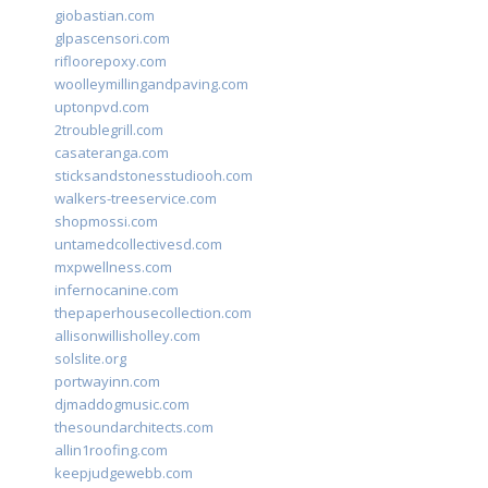
giobastian.com
glpascensori.com
rifloorepoxy.com
woolleymillingandpaving.com
uptonpvd.com
2troublegrill.com
casateranga.com
sticksandstonesstudiooh.com
walkers-treeservice.com
shopmossi.com
untamedcollectivesd.com
mxpwellness.com
infernocanine.com
thepaperhousecollection.com
allisonwillisholley.com
solslite.org
portwayinn.com
djmaddogmusic.com
thesoundarchitects.com
allin1roofing.com
keepjudgewebb.com