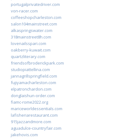
portugalprivatedriver.com
von-racer.com
coffeeshopcharleston.com
salon104mainstreet.com
alkaspringswater.com
318mainstreet8h.com
lovenailsspari.com
oakberry-kuwait.com
quartzliterary.com
friendsofbroderickpark.com
studiopiattellina.com
jannagrillspringfield.com
fujiyamacharleston.com
elpatronchardon.com
donglaishun-order.com
fiamc-rome2022.org
mariceworldessentials.com
lafisheriarestaurant.com
915jazzandmore.com
aguadulce-countryfair.com
jakehovis.com