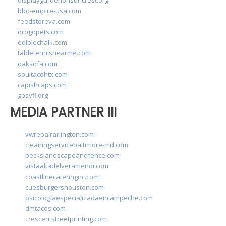
bbq-empire-usa.com
feedstoreva.com
drogopets.com
ediblechalk.com
tabletennisnearme.com
oaksofa.com
soultacohtx.com
capishcaps.com
gpsyfl.org
MEDIA PARTNER III
vwrepairarlington.com
cleaningservicebaltimore-md.com
beckslandscapeandfence.com
vistaaltadelveramendi.com
coastlinecateringnc.com
cuesburgershouston.com
psicologiaespecializadaencampeche.com
dmtacos.com
crescentstreetprinting.com