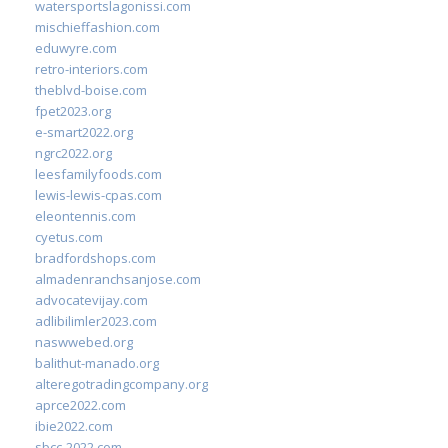
watersportslagonissi.com
mischieffashion.com
eduwyre.com
retro-interiors.com
theblvd-boise.com
fpet2023.org
e-smart2022.org
ngrc2022.org
leesfamilyfoods.com
lewis-lewis-cpas.com
eleontennis.com
cyetus.com
bradfordshops.com
almadenranchsanjose.com
advocatevijay.com
adlibilimler2023.com
naswwebed.org
balithut-manado.org
alteregotradingcompany.org
aprce2022.com
ibie2022.com
sbcc-2022.com