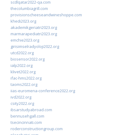
scdlqatar2022-qa.com
thecolumbiagrill.com
provisionscheeseandwineshoppe.com
khedi2023.org
akademikgeriatri2023.org
marmarapediatri2023.org
emchie2023.org
girisimselradyoloji2022.org
utcd2022.org
biosensor2022.org
ialp2022.org
klivet2022.org
ifac-hms2022.org
taoms2022.org
iias-euromena-conference2022.org
ivd2022.org
csity2022.org
ibsarstudyabroad.com
bennusehgall.com
tsecincinnati.com
roderconstructiongroup.com
plazabatai.com