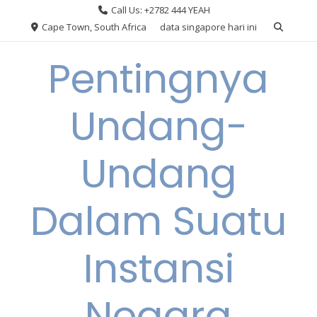
Skip
Call Us: +2782 444 YEAH
to
Cape Town, South Africa
data singapore hari ini
content
Pentingnya
Undang-
Undang
Dalam Suatu
Instansi
Negara