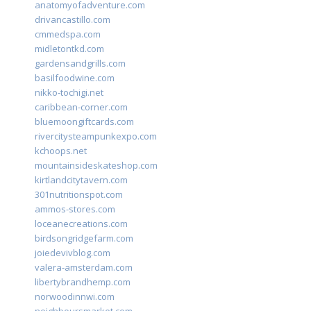
anatomyofadventure.com
drivancastillo.com
cmmedspa.com
midletontkd.com
gardensandgrills.com
basilfoodwine.com
nikko-tochigi.net
caribbean-corner.com
bluemoongiftcards.com
rivercitysteampunkexpo.com
kchoops.net
mountainsideskateshop.com
kirtlandcitytavern.com
301nutritionspot.com
ammos-stores.com
loceanecreations.com
birdsongridgefarm.com
joiedevivblog.com
valera-amsterdam.com
libertybrandhemp.com
norwoodinnwi.com