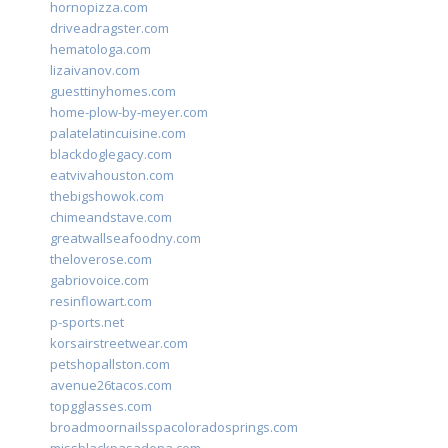
hornopizza.com
driveadragster.com
hematologa.com
lizaivanov.com
guesttinyhomes.com
home-plow-by-meyer.com
palatelatincuisine.com
blackdoglegacy.com
eatvivahouston.com
thebigshowok.com
chimeandstave.com
greatwallseafoodny.com
theloverose.com
gabriovoice.com
resinflowart.com
p-sports.net
korsairstreetwear.com
petshopallston.com
avenue26tacos.com
topgglasses.com
broadmoornailsspacoloradosprings.com