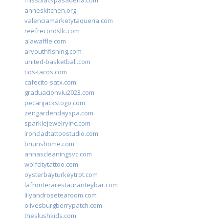
missblackpasadena.com
anneskitchen.org
valenciamarketytaqueria.com
reefrecordsllc.com
alawaffle.com
aryouthfishing.com
united-basketball.com
tios-tacos.com
cafecito-satx.com
graduacionviu2023.com
pecanjackstogo.com
zengardendayspa.com
sparklejewelryinc.com
ironcladtattoostudio.com
bruinshome.com
annascleaningsvc.com
wolfcitytattoo.com
oysterbayturkeytrot.com
lafronterarestauranteybar.com
lilyandrosetearoom.com
olivesburgberrypatch.com
theslushkids.com