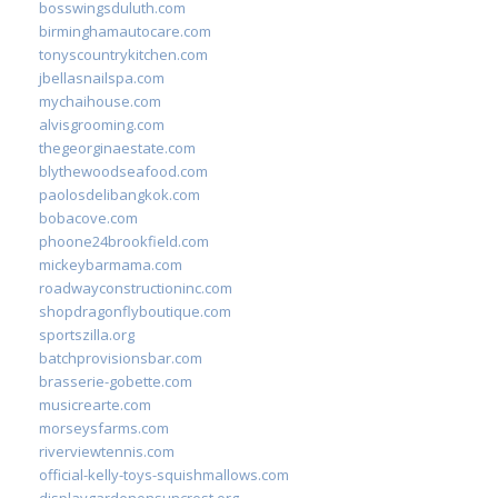
bosswingsduluth.com
birminghamautocare.com
tonyscountrykitchen.com
jbellasnailspa.com
mychaihouse.com
alvisgrooming.com
thegeorginaestate.com
blythewoodseafood.com
paolosdelibangkok.com
bobacove.com
phoone24brookfield.com
mickeybarmama.com
roadwayconstructioninc.com
shopdragonflyboutique.com
sportszilla.org
batchprovisionsbar.com
brasserie-gobette.com
musicrearte.com
morseysfarms.com
riverviewtennis.com
official-kelly-toys-squishmallows.com
displaygardenonsuncrest.org