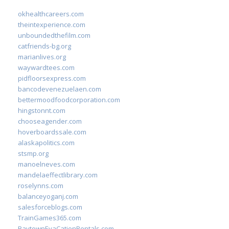
okhealthcareers.com
theintexperience.com
unboundedthefilm.com
catfriends-bg.org
marianlives.org
waywardtees.com
pidfloorsexpress.com
bancodevenezuelaen.com
bettermoodfoodcorporation.com
hingstonnt.com
chooseagender.com
hoverboardssale.com
alaskapolitics.com
stsmp.org
manoelneves.com
mandelaeffectlibrary.com
roselynns.com
balanceyoganj.com
salesforceblogs.com
TrainGames365.com
BaytownEvaCationRentals.com