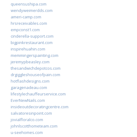
queensushipa.com
wendyweimerdds.com
ameri-camp.com
hrsreceivables.com
empconst1.com
cinderella-support.com
bigpinkrestaurant.com
inspirehuahin.com
memmingerspainting.com
jeremypbeasley.com
thesandwichdepotcos.com
drgiggleshouseofpain.com
hotflashdesigns.com
garagenadeau.com
lifestylechauffeurservice.com
EverNewNails.com
insideoutdecoratingcentre.com
salvatoresinpoint.com
jovialfloralco.com
johnlscotthometeam.com
u-seehomes.com