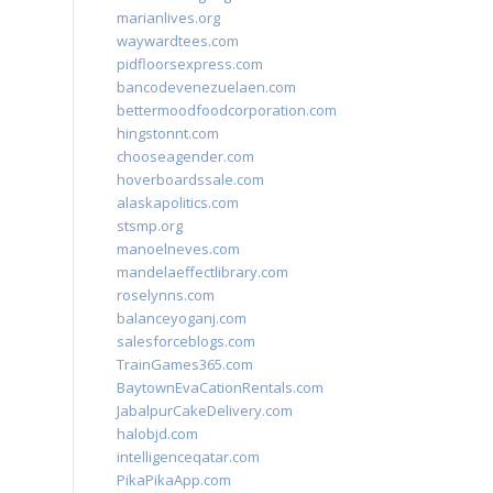
marianlives.org
waywardtees.com
pidfloorsexpress.com
bancodevenezuelaen.com
bettermoodfoodcorporation.com
hingstonnt.com
chooseagender.com
hoverboardssale.com
alaskapolitics.com
stsmp.org
manoelneves.com
mandelaeffectlibrary.com
roselynns.com
balanceyoganj.com
salesforceblogs.com
TrainGames365.com
BaytownEvaCationRentals.com
JabalpurCakeDelivery.com
halobjd.com
intelligenceqatar.com
PikaPikaApp.com