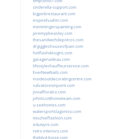
empconst1.com
cinderella-support.com
bigpinkrestaurant.com
inspirehuahin.com
memmingerspainting.com
jeremypbeasley.com
thesandwichdepotcos.com
drgiggleshouseofpain.com
hotflashdesigns.com
garagenadeau.com
lifestylechauffeurservice.com
EverNewNails.com
insideoutdecoratingcentre.com
salvatoresinpoint.com
jovialfloralco.com
johnlscotthometeam.com
u-seehomes.com
watersportslagonissi.com
mischieffashion.com
eduwyre.com
retro-interiors.com
theblvd-boise.com