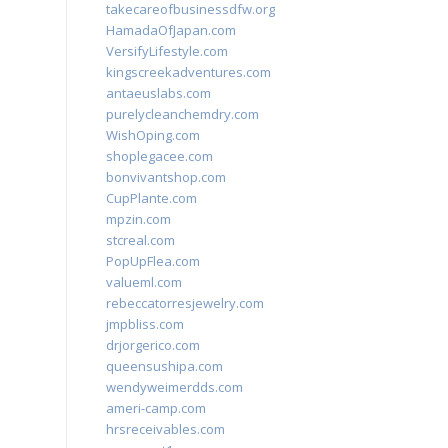
takecareofbusinessdfw.org
HamadaOfJapan.com
VersifyLifestyle.com
kingscreekadventures.com
antaeuslabs.com
purelycleanchemdry.com
WishOping.com
shoplegacee.com
bonvivantshop.com
CupPlante.com
mpzin.com
stcreal.com
PopUpFlea.com
valueml.com
rebeccatorresjewelry.com
jmpbliss.com
drjorgerico.com
queensushipa.com
wendyweimerdds.com
ameri-camp.com
hrsreceivables.com