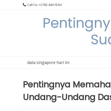
Skip
Call Us: +2782 444 YEAH
to
content
Pentingn
Su
data singapore hari ini
Pentingnya Memaha
Undang-Undang Das