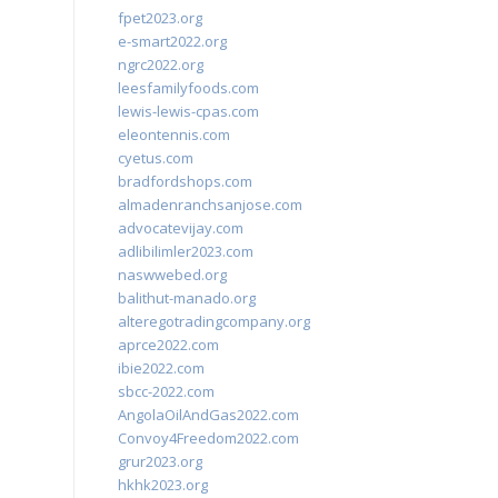
fpet2023.org
e-smart2022.org
ngrc2022.org
leesfamilyfoods.com
lewis-lewis-cpas.com
eleontennis.com
cyetus.com
bradfordshops.com
almadenranchsanjose.com
advocatevijay.com
adlibilimler2023.com
naswwebed.org
balithut-manado.org
alteregotradingcompany.org
aprce2022.com
ibie2022.com
sbcc-2022.com
AngolaOilAndGas2022.com
Convoy4Freedom2022.com
grur2023.org
hkhk2023.org