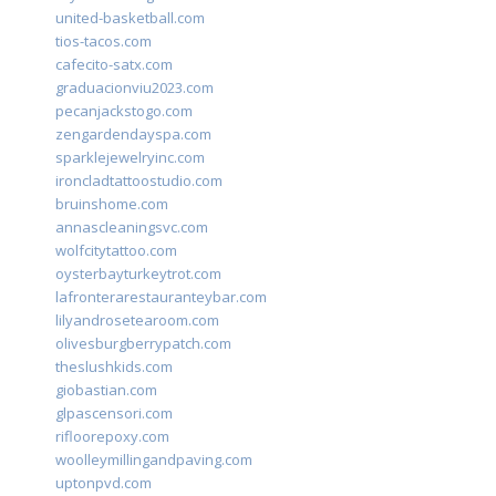
united-basketball.com
tios-tacos.com
cafecito-satx.com
graduacionviu2023.com
pecanjackstogo.com
zengardendayspa.com
sparklejewelryinc.com
ironcladtattoostudio.com
bruinshome.com
annascleaningsvc.com
wolfcitytattoo.com
oysterbayturkeytrot.com
lafronterarestauranteybar.com
lilyandrosetearoom.com
olivesburgberrypatch.com
theslushkids.com
giobastian.com
glpascensori.com
rifloorepoxy.com
woolleymillingandpaving.com
uptonpvd.com