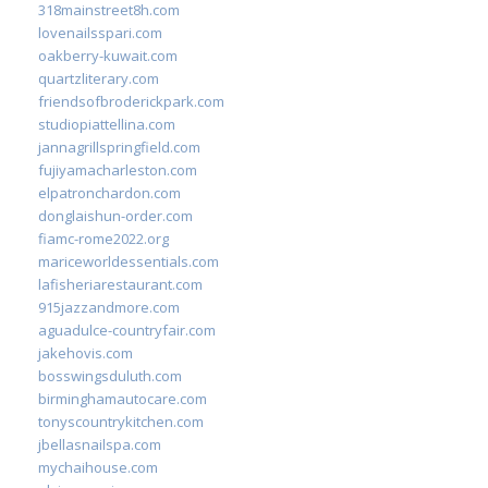
318mainstreet8h.com
lovenailsspari.com
oakberry-kuwait.com
quartzliterary.com
friendsofbroderickpark.com
studiopiattellina.com
jannagrillspringfield.com
fujiyamacharleston.com
elpatronchardon.com
donglaishun-order.com
fiamc-rome2022.org
mariceworldessentials.com
lafisheriarestaurant.com
915jazzandmore.com
aguadulce-countryfair.com
jakehovis.com
bosswingsduluth.com
birminghamautocare.com
tonyscountrykitchen.com
jbellasnailspa.com
mychaihouse.com