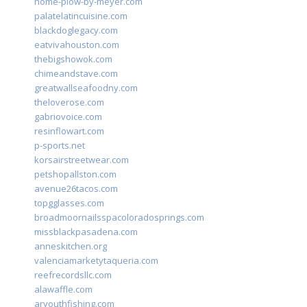
home-plow-by-meyer.com
palatelatincuisine.com
blackdoglegacy.com
eatvivahouston.com
thebigshowok.com
chimeandstave.com
greatwallseafoodny.com
theloverose.com
gabriovoice.com
resinflowart.com
p-sports.net
korsairstreetwear.com
petshopallston.com
avenue26tacos.com
topgglasses.com
broadmoornailsspacoloradosprings.com
missblackpasadena.com
anneskitchen.org
valenciamarketytaqueria.com
reefrecordsllc.com
alawaffle.com
aryouthfishing.com