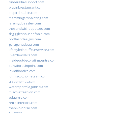
cinderella-support.com
bigpinkrestaurant.com
inspirehuahin.com
memmingerspainting.com
jeremypbeasley.com
thesandwichdepotcos.com
drgiggleshouseofpain.com
hotflashdesigns.com
garagenadeau.com
lifestylechauffeurservice.com
EverNewNails.com
insideoutdecoratingcentre.com
salvatoresinpoint.com
jovialfloralco.com
johnlscotthometeam.com
u-seehomes.com
watersportslagonissi.com
mischieffashion.com
eduwyre.com
retro-interiors.com
theblvd-boise.com