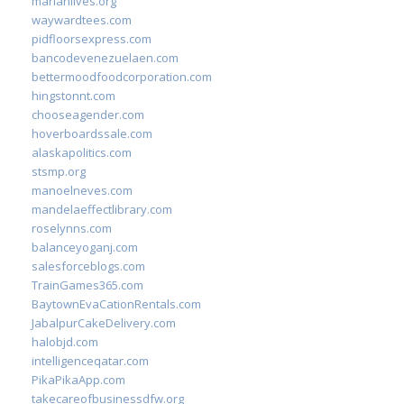
marianlives.org
waywardtees.com
pidfloorsexpress.com
bancodevenezuelaen.com
bettermoodfoodcorporation.com
hingstonnt.com
chooseagender.com
hoverboardssale.com
alaskapolitics.com
stsmp.org
manoelneves.com
mandelaeffectlibrary.com
roselynns.com
balanceyoganj.com
salesforceblogs.com
TrainGames365.com
BaytownEvaCationRentals.com
JabalpurCakeDelivery.com
halobjd.com
intelligenceqatar.com
PikaPikaApp.com
takecareofbusinessdfw.org