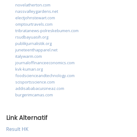
novelatherton.com
nassvalleygardens.net
electjohnstewart.com
omptourtravels.com
tribratanews-polreskebumen.com
rsudbayuasih.org
publikjurnalistik.org
juneteenthapparel.net
italywarm.com
journaloffinanceeconomics.com
kvk-kumari.org
foodscienceandtechnology.com
scisportsscience.com
addisababacuisineaz.com
burgerimcamas.com
Link Alternatif
Result HK