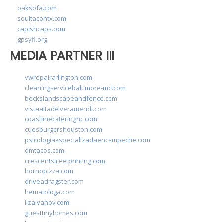
oaksofa.com
soultacohtx.com
capishcaps.com
gpsyfl.org
MEDIA PARTNER III
vwrepairarlington.com
cleaningservicebaltimore-md.com
beckslandscapeandfence.com
vistaaltadelveramendi.com
coastlinecateringnc.com
cuesburgershouston.com
psicologiaespecializadaencampeche.com
dmtacos.com
crescentstreetprinting.com
hornopizza.com
driveadragster.com
hematologa.com
lizaivanov.com
guesttinyhomes.com