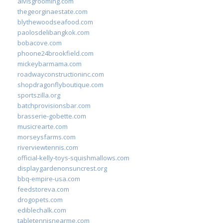
alvisgrooming.com
thegeorginaestate.com
blythewoodseafood.com
paolosdelibangkok.com
bobacove.com
phoone24brookfield.com
mickeybarmama.com
roadwayconstructioninc.com
shopdragonflyboutique.com
sportszilla.org
batchprovisionsbar.com
brasserie-gobette.com
musicrearte.com
morseysfarms.com
riverviewtennis.com
official-kelly-toys-squishmallows.com
displaygardenonsuncrest.org
bbq-empire-usa.com
feedstoreva.com
drogopets.com
ediblechalk.com
tabletennisnearme.com