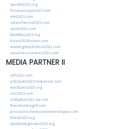
apsdfd2023.org
forumausape2023.com
imkl2023.com
careerfaircsd2023.com
apsth2023.com
MedItRio2023.org
lcicon2023boston.com
waitangidayfestival2022.com
vacancesscolaires2022.com
MEDIA PARTNER II
isth2022.com
p2b2pabi2023-makassar.com
wocfparis2023.org
sinc2023.com
scdlqatar2022-qa.com
thecolumbiagrill.com
provisionscheeseandwineshoppe.com
khedi2023.org
akademikgeriatri2023.org