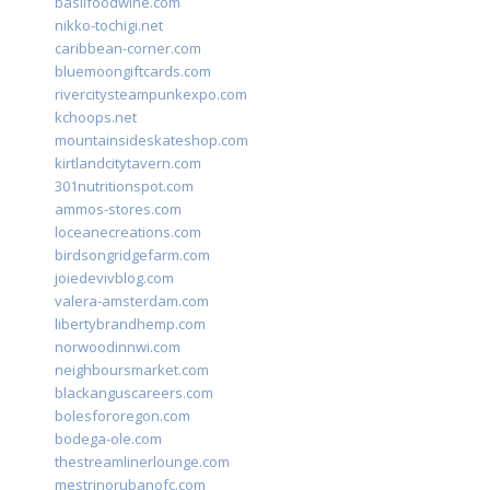
basilfoodwine.com
nikko-tochigi.net
caribbean-corner.com
bluemoongiftcards.com
rivercitysteampunkexpo.com
kchoops.net
mountainsideskateshop.com
kirtlandcitytavern.com
301nutritionspot.com
ammos-stores.com
loceanecreations.com
birdsongridgefarm.com
joiedevivblog.com
valera-amsterdam.com
libertybrandhemp.com
norwoodinnwi.com
neighboursmarket.com
blackanguscareers.com
bolesfororegon.com
bodega-ole.com
thestreamlinerlounge.com
mestrinorubanofc.com