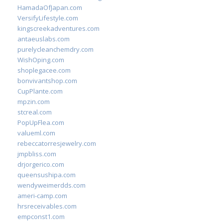
HamadaOfJapan.com
VersifyLifestyle.com
kingscreekadventures.com
antaeuslabs.com
purelycleanchemdry.com
WishOping.com
shoplegacee.com
bonvivantshop.com
CupPlante.com
mpzin.com
stcreal.com
PopUpFlea.com
valueml.com
rebeccatorresjewelry.com
jmpbliss.com
drjorgerico.com
queensushipa.com
wendyweimerdds.com
ameri-camp.com
hrsreceivables.com
empconst1.com