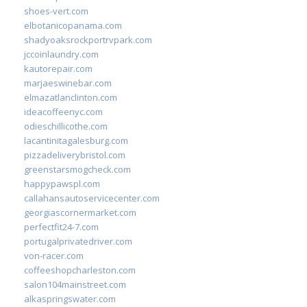
shoes-vert.com
elbotanicopanama.com
shadyoaksrockportrvpark.com
jccoinlaundry.com
kautorepair.com
marjaeswinebar.com
elmazatlanclinton.com
ideacoffeenyc.com
odieschillicothe.com
lacantinitagalesburg.com
pizzadeliverybristol.com
greenstarsmogcheck.com
happypawspl.com
callahansautoservicecenter.com
georgiascornermarket.com
perfectfit24-7.com
portugalprivatedriver.com
von-racer.com
coffeeshopcharleston.com
salon104mainstreet.com
alkaspringswater.com