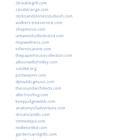
2troublegrill.com
casateranga.com
sticksandstonesstudiooh.com
walkers-treeservice.com
shopmossi.com
untamedcollectivesd.com
mxpwellness.com
infernocanine.com
thepaperhousecollection.com
allisonwillisholley.com
solslite.org
portwayinn.com
djmaddogmusic.com
thesoundarchitects.com
allin1roofing.com
keepjudgewebb.com
anatomyofadventure.com
drivancastillo.com
cmmedspa.com
midletontkd.com
gardensandgrills.com