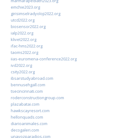
marmarapediatri2023.org
emchie2023.org
girisimselradyoloji2022.org
utcd2022.org
biosensor2022.org
ialp2022.org
klivet2022.org
ifac-hms2022.org
taoms2022.org
iias-euromena-conference2022.org
ivd2022.org
csity2022.org
ibsarstudyabroad.com
bennusehgall.com
tsecincinnati.com
roderconstructiongroup.com
plazabatai.com
hawkscayresort.com
hellonquads.com
diarioanimales.com
decogaleri.com
unavozparadios.com