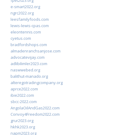
fpet2023.org
e-smart2022.org
ngrc2022.org
leesfamilyfoods.com
lewis-lewis-cpas.com
eleontennis.com
cyetus.com
bradfordshops.com
almadenranchsanjose.com
advocatevijay.com
adlibilimler2023.com
naswwebed.org
balithut-manado.org
alteregotradingcompany.org
aprce2022.com
ibie2022.com
sbcc-2022.com
AngolaOilAndGas2022.com
Convoy4Freedom2022.com
grur2023.org
hkhk2023.org
napm2023.org