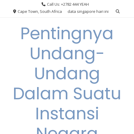
Skip
Call Us: +2782 444 YEAH
to
Cape Town, South Africa
data singapore hari ini
content
Pentingnya
Undang-
Undang
Dalam Suatu
Instansi
Negara