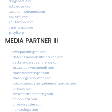
drogopets.com
ediblechalk.com
tabletennisnearme.com
oaksofa.com
soultacohtx.com
capishcaps.com
gpsyfl.org
MEDIA PARTNER III
vwrepairarlington.com
cleaningservicebaltimore-md.com
beckslandscapeandfence.com
vistaaltadelveramendi.com
coastlinecateringnc.com
cuesburgershouston.com
psicologiaespecializadaencampeche.com
dmtacos.com
crescentstreetprinting.com
hornopizza.com
driveadragster.com
hematologa.com