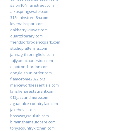
salon104mainstreet.com
alkaspringswater.com
318mainstreet8h.com
lovenailsspari.com
oakberry-kuwait.com
quartzliterary.com
friendsofbroderickpark.com
studiopiattellina.com
jannagrillspringfield.com
fujiyamacharleston.com
elpatronchardon.com
donglaishun-order.com
fiamc-rome2022.org
mariceworldessentials.com
lafisheriarestaurant.com
915jazzandmore.com
aguadulce-countryfair.com
jakehovis.com
bosswingsduluth.com
birminghamautocare.com
tonyscountrykitchen.com