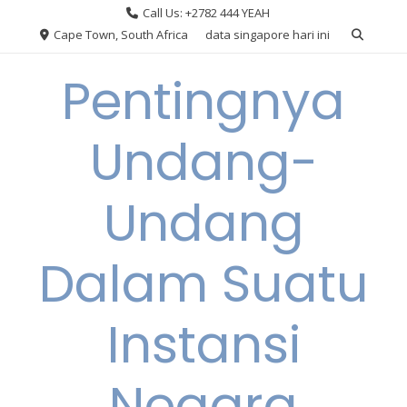
Skip
Call Us: +2782 444 YEAH
to
Cape Town, South Africa
data singapore hari ini
content
Pentingnya
Undang-
Undang
Dalam Suatu
Instansi
Negara