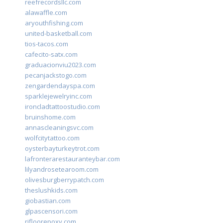
reefrecordsllc.com
alawaffle.com
aryouthfishing.com
united-basketball.com
tios-tacos.com
cafecito-satx.com
graduacionviu2023.com
pecanjackstogo.com
zengardendayspa.com
sparklejewelryinc.com
ironcladtattoostudio.com
bruinshome.com
annascleaningsvc.com
wolfcitytattoo.com
oysterbayturkeytrot.com
lafronterarestauranteybar.com
lilyandrosetearoom.com
olivesburgberrypatch.com
theslushkids.com
giobastian.com
glpascensori.com
rifloorepoxy.com