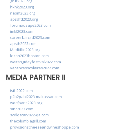
grur2023.org
hkhk2023.org
napm2023.org
apsdfd2023.org
forumausape2023.com
imkl2023.com
careerfaircsd2023.com
apsth2023.com
MedItRio2023.org
lcicon2023boston.com
waitangidayfestival2022.com
vacancesscolaires2022.com
MEDIA PARTNER II
isth2022.com
p2b2pabi2023-makassar.com
wocfparis2023.org
sinc2023.com
scdlqatar2022-qa.com
thecolumbiagrill.com
provisionscheeseandwineshoppe.com