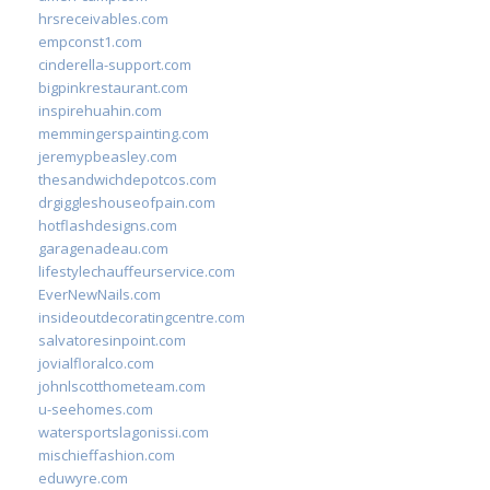
hrsreceivables.com
empconst1.com
cinderella-support.com
bigpinkrestaurant.com
inspirehuahin.com
memmingerspainting.com
jeremypbeasley.com
thesandwichdepotcos.com
drgiggleshouseofpain.com
hotflashdesigns.com
garagenadeau.com
lifestylechauffeurservice.com
EverNewNails.com
insideoutdecoratingcentre.com
salvatoresinpoint.com
jovialfloralco.com
johnlscotthometeam.com
u-seehomes.com
watersportslagonissi.com
mischieffashion.com
eduwyre.com