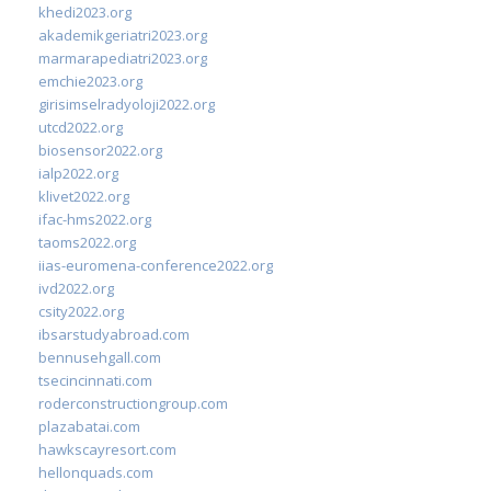
khedi2023.org
akademikgeriatri2023.org
marmarapediatri2023.org
emchie2023.org
girisimselradyoloji2022.org
utcd2022.org
biosensor2022.org
ialp2022.org
klivet2022.org
ifac-hms2022.org
taoms2022.org
iias-euromena-conference2022.org
ivd2022.org
csity2022.org
ibsarstudyabroad.com
bennusehgall.com
tsecincinnati.com
roderconstructiongroup.com
plazabatai.com
hawkscayresort.com
hellonquads.com