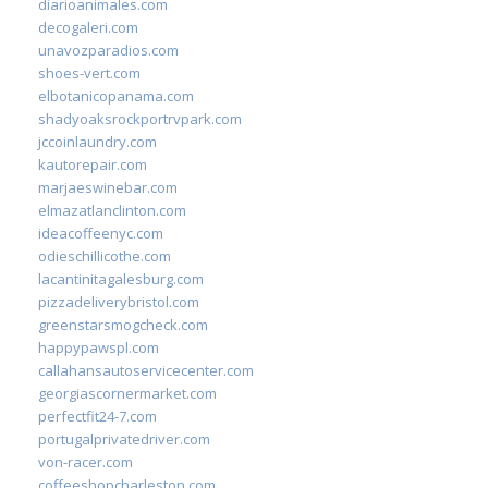
diarioanimales.com
decogaleri.com
unavozparadios.com
shoes-vert.com
elbotanicopanama.com
shadyoaksrockportrvpark.com
jccoinlaundry.com
kautorepair.com
marjaeswinebar.com
elmazatlanclinton.com
ideacoffeenyc.com
odieschillicothe.com
lacantinitagalesburg.com
pizzadeliverybristol.com
greenstarsmogcheck.com
happypawspl.com
callahansautoservicecenter.com
georgiascornermarket.com
perfectfit24-7.com
portugalprivatedriver.com
von-racer.com
coffeeshopcharleston.com