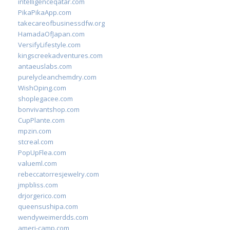
intelligenceqatar.com
PikaPikaApp.com
takecareofbusinessdfw.org
HamadaOfJapan.com
VersifyLifestyle.com
kingscreekadventures.com
antaeuslabs.com
purelycleanchemdry.com
WishOping.com
shoplegacee.com
bonvivantshop.com
CupPlante.com
mpzin.com
stcreal.com
PopUpFlea.com
valueml.com
rebeccatorresjewelry.com
jmpbliss.com
drjorgerico.com
queensushipa.com
wendyweimerdds.com
ameri-camp.com