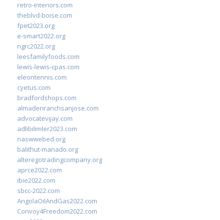
retro-interiors.com
theblvd-boise.com
fpet2023.org
e-smart2022.org
ngrc2022.org
leesfamilyfoods.com
lewis-lewis-cpas.com
eleontennis.com
cyetus.com
bradfordshops.com
almadenranchsanjose.com
advocatevijay.com
adlibilimler2023.com
naswwebed.org
balithut-manado.org
alteregotradingcompany.org
aprce2022.com
ibie2022.com
sbcc-2022.com
AngolaOilAndGas2022.com
Convoy4Freedom2022.com