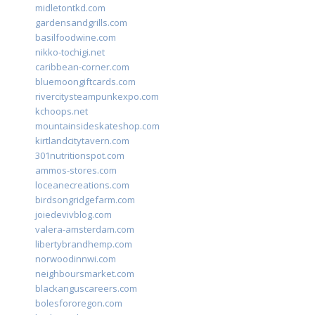
midletontkd.com
gardensandgrills.com
basilfoodwine.com
nikko-tochigi.net
caribbean-corner.com
bluemoongiftcards.com
rivercitysteampunkexpo.com
kchoops.net
mountainsideskateshop.com
kirtlandcitytavern.com
301nutritionspot.com
ammos-stores.com
loceanecreations.com
birdsongridgefarm.com
joiedevivblog.com
valera-amsterdam.com
libertybrandhemp.com
norwoodinnwi.com
neighboursmarket.com
blackanguscareers.com
bolesfororegon.com