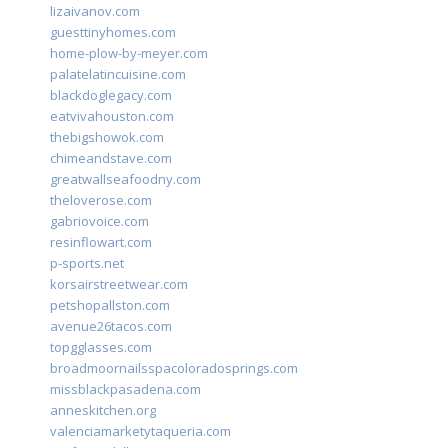
lizaivanov.com
guesttinyhomes.com
home-plow-by-meyer.com
palatelatincuisine.com
blackdoglegacy.com
eatvivahouston.com
thebigshowok.com
chimeandstave.com
greatwallseafoodny.com
theloverose.com
gabriovoice.com
resinflowart.com
p-sports.net
korsairstreetwear.com
petshopallston.com
avenue26tacos.com
topgglasses.com
broadmoornailsspacoloradosprings.com
missblackpasadena.com
anneskitchen.org
valenciamarketytaqueria.com