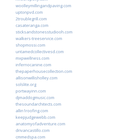
woolleymillingandpaving.com
uptonpvd.com
2troublegrill.com
casateranga.com
sticksandstonesstudiooh.com
walkers-treeservice.com
shopmossi.com
untamedcollectivesd.com
mxpwellness.com
infernocanine.com
thepaperhousecollection.com
allisonwillisholley.com
solslite.org
portwayinn.com
djmaddogmusic.com
thesoundarchitects.com
allin1roofing.com
keepjudgewebb.com
anatomyofadventure.com
drivancastillo.com
cmmedspa.com