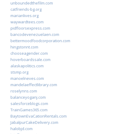
unboundedthefilm.com
catfriends-bg.org
marianlives.org
waywardtees.com
pidfloorsexpress.com
bancodevenezuelaen.com
bettermoodfoodcorporation.com
hingstonnt.com
chooseagender.com
hoverboardssale.com
alaskapolitics.com
stsmp.org
manoelneves.com
mandelaeffectlibrary.com
roselynns.com
balanceyoganj.com
salesforceblogs.com
TrainGames365.com
BaytownEvaCationRentals.com
JabalpurCakeDelivery.com
halobjd.com