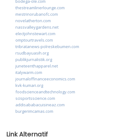
bodega-ole.com
thestreamlinerlounge.com
mestrinorubanofc.com
novelatherton.com
nassvalleygardens.net
electjohnstewart.com
omptourtravels.com
tribratanews-polreskebumen.com
rsudbayuasih.org
publikjurnalistik.org
juneteenthapparel.net
italywarm.com
journaloffinanceeconomics.com
kvk-kumari.org
foodscienceandtechnology.com
scisportsscience.com
addisababacuisineaz.com
burgerimcamas.com
Link Alternatif