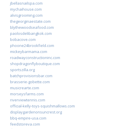
jbellasnailspa.com
mychaihouse.com
alvisgrooming.com
thegeorginaestate.com
blythewoodseafood.com
paolosdelibangkok.com
bobacove.com
phoone24brookfield.com
mickeybarmama.com
roadwayconstructioninc.com
shopdragonflyboutique.com
sportszilla.org
batchprovisionsbar.com
brasserie-gobette.com
musicrearte.com
morseysfarms.com
riverviewtennis.com
official-kelly-toys-squishmallows.com
displaygardenonsuncrest.org
bbq-empire-usa.com
feedstoreva.com