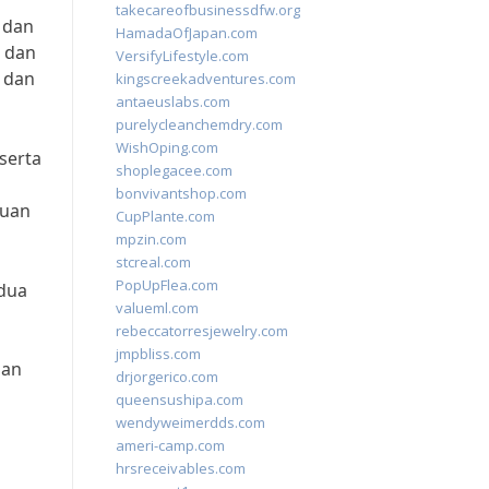
takecareofbusinessdfw.org
 dan
HamadaOfJapan.com
, dan
VersifyLifestyle.com
 dan
kingscreekadventures.com
antaeuslabs.com
purelycleanchemdry.com
WishOping.com
serta
shoplegacee.com
bonvivantshop.com
juan
CupPlante.com
mpzin.com
stcreal.com
PopUpFlea.com
edua
valueml.com
rebeccatorresjewelry.com
jmpbliss.com
gan
drjorgerico.com
queensushipa.com
wendyweimerdds.com
ameri-camp.com
hrsreceivables.com