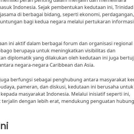
 memiliki peran penting dalam menjalin dan memelihara
asuk Indonesia. Sejak pembentukan kedutaan ini, Trinidad
asama di berbagai bidang, seperti ekonomi, perdagangan
euntungan bagi kedua negara melalui pertukaran informasi
n ini aktif dalam berbagai forum dan organisasi regional 
Tobago berupaya untuk meningkatkan visibilitas dan
an diplomatik yang dilakukan oleh kedutaan ini juga bertu
antara negara-negara Caribbean dan Asia.
 juga berfungsi sebagai penghubung antara masyarakat k
daya, pameran, dan diskusi, kedutaan ini berusaha untuk
ada masyarakat Indonesia. Melalui inisiatif seperti ini,
 terjalin dengan lebih erat, mendukung penguatan hubun
ni