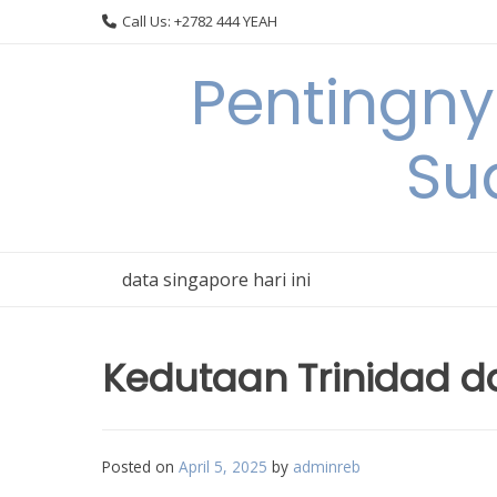
Skip
Call Us: +2782 444 YEAH
to
content
Pentingn
Su
data singapore hari ini
Kedutaan Trinidad d
Posted on
April 5, 2025
by
adminreb