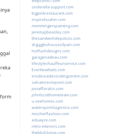
empconst1.com
cinderella-support.com
inya
bigpinkrestaurant.com
inspirehuahin.com
n
memmingerspainting.com
nan,
jeremypbeasley.com
thesandwichdepotcos.com
drgiggleshouseofpain.com
hotflashdesigns.com
nggal
garagenadeau.com
lifestylechauffeurservice.com
ereka
EverNewNails.com
a
insideoutdecoratingcentre.com
salvatoresinpoint.com
jovialfloralco.com
johnlscotthometeam.com
tform
u-seehomes.com
watersportslagonissi.com
mischieffashion.com
eduwyre.com
retro-interiors.com
theblvd-boise.com