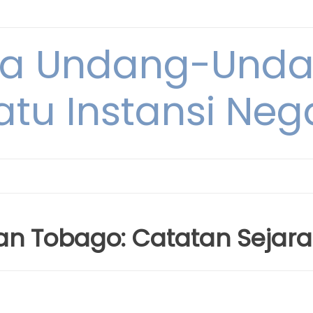
ya Undang-Und
atu Instansi Neg
an Tobago: Catatan Sejar