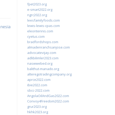
fpet2023.org
e-smart2022.org
ngrc2022.org
leesfamilyfoods.com
lewis-lewis-cpas.com
onesia
eleontennis.com
cyetus.com
bradfordshops.com
almadenranchsanjose.com
advocatevijay.com
adlibilimler2023.com
naswwebed.org
balithut-manado.org
alteregotradingcompany.org
aprce2022.com
ibie2022.com
sbcc-2022.com
AngolaOilAndGas2022.com
Convoy4Freedom2022.com
grur2023.org
hkhk2023.org