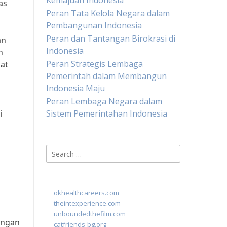
Kemajuan Indonesia
as
Peran Tata Kelola Negara dalam
Pembangunan Indonesia
Peran dan Tantangan Birokrasi di
an
Indonesia
n
Peran Strategis Lembaga
gat
Pemerintah dalam Membangun
Indonesia Maju
Peran Lembaga Negara dalam
i
Sistem Pemerintahan Indonesia
Search
for:
okhealthcareers.com
theintexperience.com
unboundedthefilm.com
angan
catfriends-bg.org