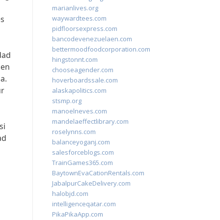
marianlives.org
es
waywardtees.com
pidfloorsexpress.com
bancodevenezuelaen.com
bettermoodfoodcorporation.com
dad
hingstonnt.com
men
chooseagender.com
a.
hoverboardssale.com
ur
alaskapolitics.com
stsmp.org
manoelneves.com
mandelaeffectlibrary.com
si
roselynns.com
ad
balanceyoganj.com
salesforceblogs.com
TrainGames365.com
BaytownEvaCationRentals.com
JabalpurCakeDelivery.com
halobjd.com
intelligenceqatar.com
PikaPikaApp.com