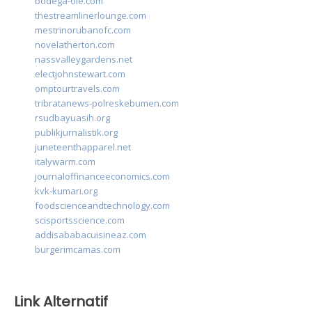
bodega-ole.com
thestreamlinerlounge.com
mestrinorubanofc.com
novelatherton.com
nassvalleygardens.net
electjohnstewart.com
omptourtravels.com
tribratanews-polreskebumen.com
rsudbayuasih.org
publikjurnalistik.org
juneteenthapparel.net
italywarm.com
journaloffinanceeconomics.com
kvk-kumari.org
foodscienceandtechnology.com
scisportsscience.com
addisababacuisineaz.com
burgerimcamas.com
Link Alternatif