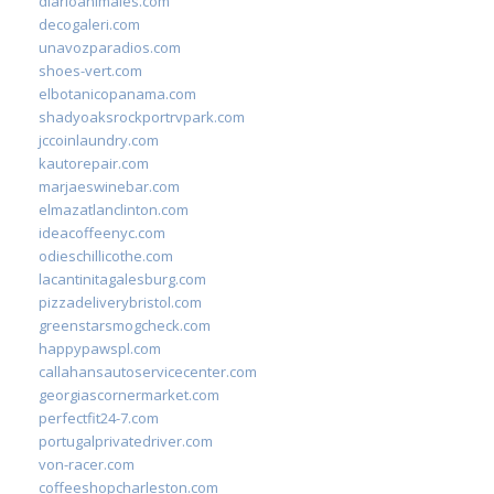
diarioanimales.com
decogaleri.com
unavozparadios.com
shoes-vert.com
elbotanicopanama.com
shadyoaksrockportrvpark.com
jccoinlaundry.com
kautorepair.com
marjaeswinebar.com
elmazatlanclinton.com
ideacoffeenyc.com
odieschillicothe.com
lacantinitagalesburg.com
pizzadeliverybristol.com
greenstarsmogcheck.com
happypawspl.com
callahansautoservicecenter.com
georgiascornermarket.com
perfectfit24-7.com
portugalprivatedriver.com
von-racer.com
coffeeshopcharleston.com