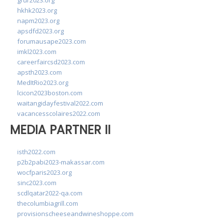
grur2023.org
hkhk2023.org
napm2023.org
apsdfd2023.org
forumausape2023.com
imkl2023.com
careerfaircsd2023.com
apsth2023.com
MedItRio2023.org
lcicon2023boston.com
waitangidayfestival2022.com
vacancesscolaires2022.com
MEDIA PARTNER II
isth2022.com
p2b2pabi2023-makassar.com
wocfparis2023.org
sinc2023.com
scdlqatar2022-qa.com
thecolumbiagrill.com
provisionscheeseandwineshoppe.com