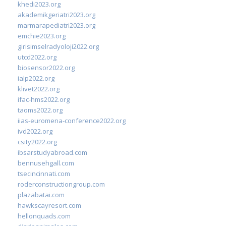
khedi2023.org
akademikgeriatri2023.org
marmarapediatri2023.org
emchie2023.org
girisimselradyoloji2022.org
utcd2022.org
biosensor2022.org
ialp2022.org
klivet2022.org
ifac-hms2022.org
taoms2022.org
iias-euromena-conference2022.org
ivd2022.org
csity2022.org
ibsarstudyabroad.com
bennusehgall.com
tsecincinnati.com
roderconstructiongroup.com
plazabatai.com
hawkscayresort.com
hellonquads.com