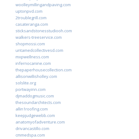
woolleymillingandpaving.com
uptonpvd.com
2troublegrill.com
casateranga.com
sticksandstonesstudiooh.com
walkers-treeservice.com
shopmossi.com
untamedcollectivesd.com
mxpwellness.com
infernocanine.com
thepaperhousecollection.com
allisonwillisholley.com
solslite.org
portwayinn.com
djmaddogmusic.com
thesoundarchitects.com
allin1roofing.com
keepjudgewebb.com
anatomyofadventure.com
drivancastillo.com
cmmedspa.com