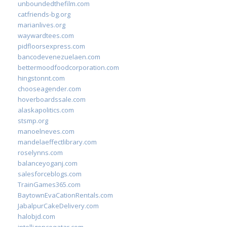
unboundedthefilm.com
catfriends-bg.org
marianlives.org
waywardtees.com
pidfloorsexpress.com
bancodevenezuelaen.com
bettermoodfoodcorporation.com
hingstonnt.com
chooseagender.com
hoverboardssale.com
alaskapolitics.com
stsmp.org
manoelneves.com
mandelaeffectlibrary.com
roselynns.com
balanceyoganj.com
salesforceblogs.com
TrainGames365.com
BaytownEvaCationRentals.com
JabalpurCakeDelivery.com
halobjd.com