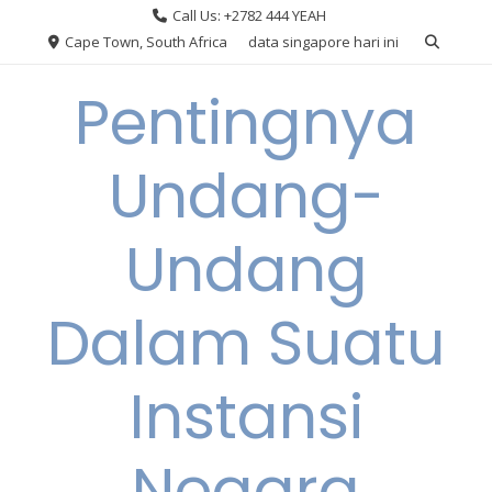
Skip
Call Us: +2782 444 YEAH
to
Cape Town, South Africa
data singapore hari ini
content
Pentingnya
Undang-
Undang
Dalam Suatu
Instansi
Negara