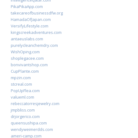
intelligenceqatar.com
PikaPikaApp.com
takecareofbusinessdfw.org
HamadaOfJapan.com
VersifyLifestyle.com
kingscreekadventures.com
antaeuslabs.com
purelycleanchemdry.com
WishOping.com
shoplegacee.com
bonvivantshop.com
CupPlante.com
mpzin.com
stcreal.com
PopUpFlea.com
valueml.com
rebeccatorresjewelry.com
jmpbliss.com
drjorgerico.com
queensushipa.com
wendyweimerdds.com
ameri-camp.com