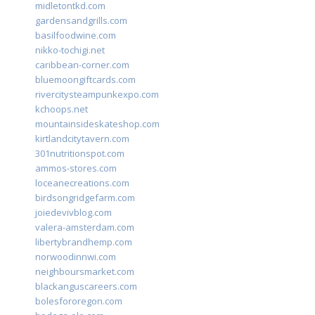
midletontkd.com
gardensandgrills.com
basilfoodwine.com
nikko-tochigi.net
caribbean-corner.com
bluemoongiftcards.com
rivercitysteampunkexpo.com
kchoops.net
mountainsideskateshop.com
kirtlandcitytavern.com
301nutritionspot.com
ammos-stores.com
loceanecreations.com
birdsongridgefarm.com
joiedevivblog.com
valera-amsterdam.com
libertybrandhemp.com
norwoodinnwi.com
neighboursmarket.com
blackanguscareers.com
bolesfororegon.com