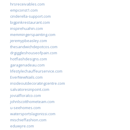
hrsreceivables.com
empconst1.com
cinderella-support.com
bigpinkrestaurant.com
inspirehuahin.com
memmingerspainting.com
jeremypbeasley.com
thesandwichdepotcos.com
drgiggleshouseofpain.com
hotflashdesigns.com
garagenadeau.com
lifestylechauffeurservice.com
EverNewNails.com
insideoutdecoratingcentre.com
salvatoresinpoint.com
jovialfloralco.com
johnlscotthometeam.com
u-seehomes.com
watersportslagonissi.com
mischieffashion.com
eduwyre.com