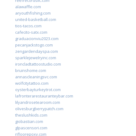
reefrecordsllc.com
alawaffle.com
aryouthfishing.com
united-basketball.com
tios-tacos.com
cafecito-satx.com
graduacionviu2023.com
pecanjackstogo.com
zengardendayspa.com
sparklejewelryinc.com
ironcladtattoostudio.com
bruinshome.com
annascleaningsvc.com
wolfcitytattoo.com
oysterbayturkeytrot.com
lafronterarestauranteybar.com
lilyandrosetearoom.com
olivesburgberrypatch.com
theslushkids.com
giobastian.com
glpascensori.com
rifloorepoxy.com