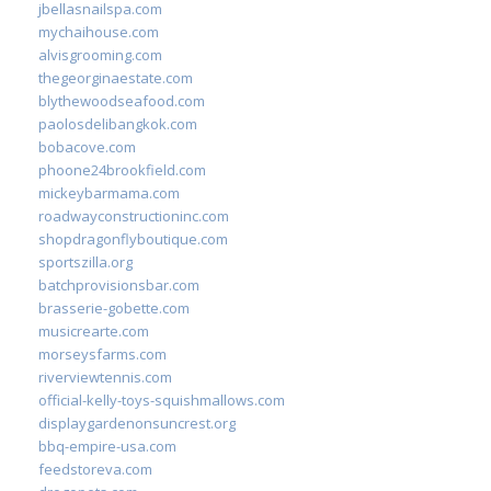
jbellasnailspa.com
mychaihouse.com
alvisgrooming.com
thegeorginaestate.com
blythewoodseafood.com
paolosdelibangkok.com
bobacove.com
phoone24brookfield.com
mickeybarmama.com
roadwayconstructioninc.com
shopdragonflyboutique.com
sportszilla.org
batchprovisionsbar.com
brasserie-gobette.com
musicrearte.com
morseysfarms.com
riverviewtennis.com
official-kelly-toys-squishmallows.com
displaygardenonsuncrest.org
bbq-empire-usa.com
feedstoreva.com