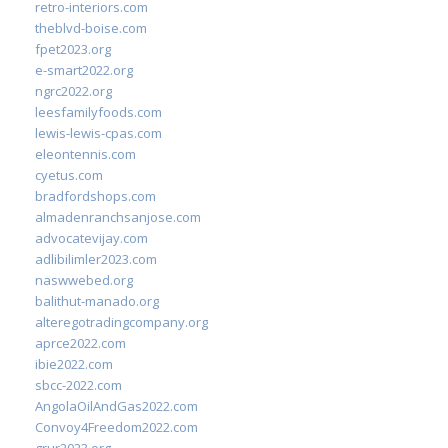
retro-interiors.com
theblvd-boise.com
fpet2023.org
e-smart2022.org
ngrc2022.org
leesfamilyfoods.com
lewis-lewis-cpas.com
eleontennis.com
cyetus.com
bradfordshops.com
almadenranchsanjose.com
advocatevijay.com
adlibilimler2023.com
naswwebed.org
balithut-manado.org
alteregotradingcompany.org
aprce2022.com
ibie2022.com
sbcc-2022.com
AngolaOilAndGas2022.com
Convoy4Freedom2022.com