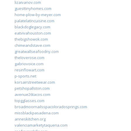
lizaivanov.com
guesttinyhomes.com
home-plow-by-meyer.com
palatelatincuisine.com
blackdoglegacy.com
eatvivahouston.com
thebigshowok.com
chimeandstave.com
greatwallseafoodny.com
theloverose.com
gabriovoice.com
resinflowart.com
p-sports.net
korsairstreetwear.com
petshopallston.com
avenue26tacos.com
topgglasses.com
broadmoornailsspacoloradosprings.com
missblackpasadena.com
anneskitchen.org
valenciamarketytaqueria.com