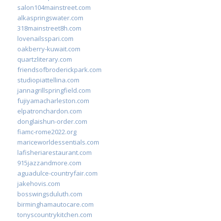
salon104mainstreet.com
alkaspringswater.com
318mainstreet8h.com
lovenailsspari.com
oakberry-kuwait.com
quartzliterary.com
friendsofbroderickpark.com
studiopiattellina.com
jannagrillspringfield.com
fujiyamacharleston.com
elpatronchardon.com
donglaishun-order.com
fiamc-rome2022.org
mariceworldessentials.com
lafisheriarestaurant.com
915jazzandmore.com
aguadulce-countryfair.com
jakehovis.com
bosswingsduluth.com
birminghamautocare.com
tonyscountrykitchen.com