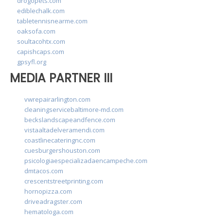
drogopets.com
ediblechalk.com
tabletennisnearme.com
oaksofa.com
soultacohtx.com
capishcaps.com
gpsyfl.org
MEDIA PARTNER III
vwrepairarlington.com
cleaningservicebaltimore-md.com
beckslandscapeandfence.com
vistaaltadelveramendi.com
coastlinecateringnc.com
cuesburgershouston.com
psicologiaespecializadaencampeche.com
dmtacos.com
crescentstreetprinting.com
hornopizza.com
driveadragster.com
hematologa.com