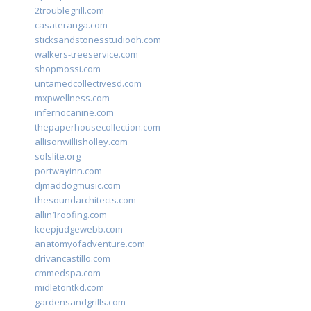
2troublegrill.com
casateranga.com
sticksandstonesstudiooh.com
walkers-treeservice.com
shopmossi.com
untamedcollectivesd.com
mxpwellness.com
infernocanine.com
thepaperhousecollection.com
allisonwillisholley.com
solslite.org
portwayinn.com
djmaddogmusic.com
thesoundarchitects.com
allin1roofing.com
keepjudgewebb.com
anatomyofadventure.com
drivancastillo.com
cmmedspa.com
midletontkd.com
gardensandgrills.com