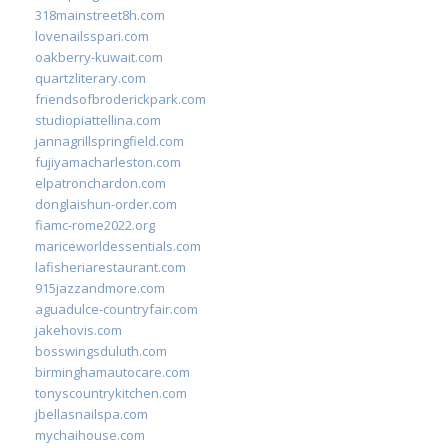
318mainstreet8h.com
lovenailsspari.com
oakberry-kuwait.com
quartzliterary.com
friendsofbroderickpark.com
studiopiattellina.com
jannagrillspringfield.com
fujiyamacharleston.com
elpatronchardon.com
donglaishun-order.com
fiamc-rome2022.org
mariceworldessentials.com
lafisheriarestaurant.com
915jazzandmore.com
aguadulce-countryfair.com
jakehovis.com
bosswingsduluth.com
birminghamautocare.com
tonyscountrykitchen.com
jbellasnailspa.com
mychaihouse.com