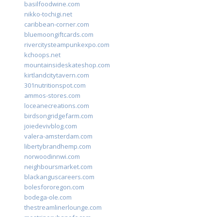
basilfoodwine.com
nikko-tochigi.net
caribbean-corner.com
bluemoongiftcards.com
rivercitysteampunkexpo.com
kchoops.net
mountainsideskateshop.com
kirtlandcitytavern.com
301nutritionspot.com
ammos-stores.com
loceanecreations.com
birdsongridgefarm.com
joiedevivblog.com
valera-amsterdam.com
libertybrandhemp.com
norwoodinnwi.com
neighboursmarket.com
blackanguscareers.com
bolesfororegon.com
bodega-ole.com
thestreamlinerlounge.com