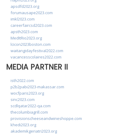
napm2023.org
apsdfd2023.org
forumausape2023.com
imkl2023.com
careerfaircsd2023.com
apsth2023.com
MedItRio2023.org
lcicon2023boston.com
waitangidayfestival2022.com
vacancesscolaires2022.com
MEDIA PARTNER II
isth2022.com
p2b2pabi2023-makassar.com
wocfparis2023.org
sinc2023.com
scdlqatar2022-qa.com
thecolumbiagrill.com
provisionscheeseandwineshoppe.com
khedi2023.org
akademikgeriatri2023.org