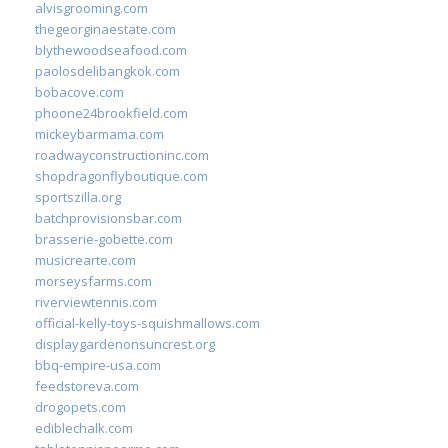
alvisgrooming.com
thegeorginaestate.com
blythewoodseafood.com
paolosdelibangkok.com
bobacove.com
phoone24brookfield.com
mickeybarmama.com
roadwayconstructioninc.com
shopdragonflyboutique.com
sportszilla.org
batchprovisionsbar.com
brasserie-gobette.com
musicrearte.com
morseysfarms.com
riverviewtennis.com
official-kelly-toys-squishmallows.com
displaygardenonsuncrest.org
bbq-empire-usa.com
feedstoreva.com
drogopets.com
ediblechalk.com