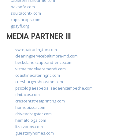
tabletennisnearme.com
oaksofa.com
soultacohtx.com
capishcaps.com
gpsyfl.org
MEDIA PARTNER III
vwrepairarlington.com
cleaningservicebaltimore-md.com
beckslandscapeandfence.com
vistaaltadelveramendi.com
coastlinecateringnc.com
cuesburgershouston.com
psicologiaespecializadaencampeche.com
dmtacos.com
crescentstreetprinting.com
hornopizza.com
driveadragster.com
hematologa.com
lizaivanov.com
guesttinyhomes.com