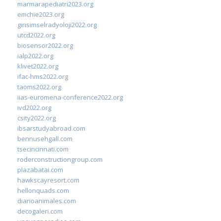
marmarapediatri2023.org
emchie2023.org
girisimselradyoloji2022.org
utcd2022.org
biosensor2022.org
ialp2022.org
klivet2022.org
ifac-hms2022.org
taoms2022.org
iias-euromena-conference2022.org
ivd2022.org
csity2022.org
ibsarstudyabroad.com
bennusehgall.com
tsecincinnati.com
roderconstructiongroup.com
plazabatai.com
hawkscayresort.com
hellonquads.com
diarioanimales.com
decogaleri.com