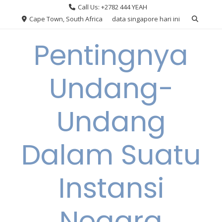
Skip
Call Us: +2782 444 YEAH
to
Cape Town, South Africa
data singapore hari ini
content
Pentingnya
Undang-
Undang
Dalam Suatu
Instansi
Negara