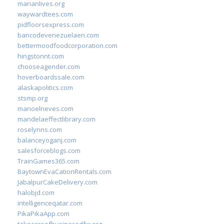
marianlives.org
waywardtees.com
pidfloorsexpress.com
bancodevenezuelaen.com
bettermoodfoodcorporation.com
hingstonnt.com
chooseagender.com
hoverboardssale.com
alaskapolitics.com
stsmp.org
manoelneves.com
mandelaeffectlibrary.com
roselynns.com
balanceyoganj.com
salesforceblogs.com
TrainGames365.com
BaytownEvaCationRentals.com
JabalpurCakeDelivery.com
halobjd.com
intelligenceqatar.com
PikaPikaApp.com