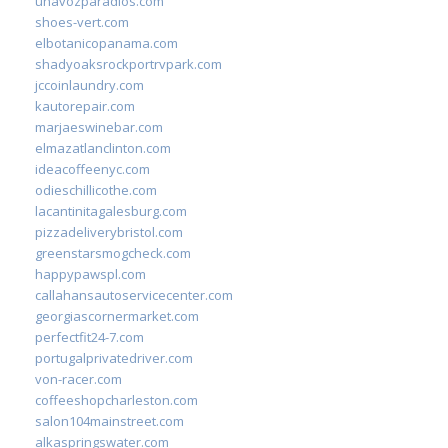
unavozparadios.com
shoes-vert.com
elbotanicopanama.com
shadyoaksrockportrvpark.com
jccoinlaundry.com
kautorepair.com
marjaeswinebar.com
elmazatlanclinton.com
ideacoffeenyc.com
odieschillicothe.com
lacantinitagalesburg.com
pizzadeliverybristol.com
greenstarsmogcheck.com
happypawspl.com
callahansautoservicecenter.com
georgiascornermarket.com
perfectfit24-7.com
portugalprivatedriver.com
von-racer.com
coffeeshopcharleston.com
salon104mainstreet.com
alkaspringswater.com