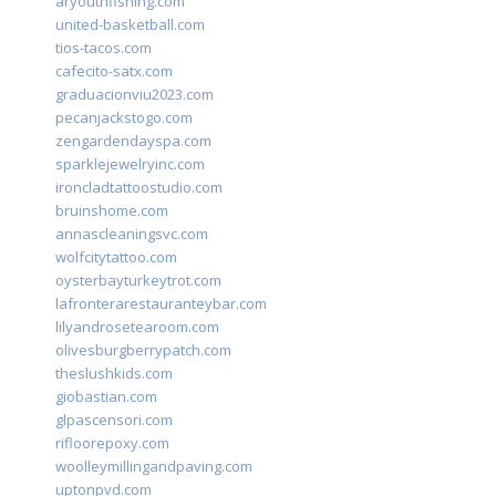
aryouthfishing.com
united-basketball.com
tios-tacos.com
cafecito-satx.com
graduacionviu2023.com
pecanjackstogo.com
zengardendayspa.com
sparklejewelryinc.com
ironcladtattoostudio.com
bruinshome.com
annascleaningsvc.com
wolfcitytattoo.com
oysterbayturkeytrot.com
lafronterarestauranteybar.com
lilyandrosetearoom.com
olivesburgberrypatch.com
theslushkids.com
giobastian.com
glpascensori.com
rifloorepoxy.com
woolleymillingandpaving.com
uptonpvd.com