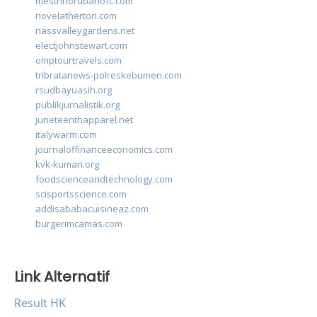
mestrinorubanofc.com
novelatherton.com
nassvalleygardens.net
electjohnstewart.com
omptourtravels.com
tribratanews-polreskebumen.com
rsudbayuasih.org
publikjurnalistik.org
juneteenthapparel.net
italywarm.com
journaloffinanceeconomics.com
kvk-kumari.org
foodscienceandtechnology.com
scisportsscience.com
addisababacuisineaz.com
burgerimcamas.com
Link Alternatif
Result HK