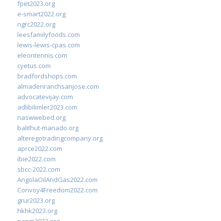
fpet2023.org
e-smart2022.org
ngrc2022.org
leesfamilyfoods.com
lewis-lewis-cpas.com
eleontennis.com
cyetus.com
bradfordshops.com
almadenranchsanjose.com
advocatevijay.com
adlibilimler2023.com
naswwebed.org
balithut-manado.org
alteregotradingcompany.org
aprce2022.com
ibie2022.com
sbcc-2022.com
AngolaOilAndGas2022.com
Convoy4Freedom2022.com
grur2023.org
hkhk2023.org