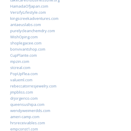
takecareofbusinessdfw.org
HamadaOfJapan.com
VersifyLifestyle.com
kingscreekadventures.com
antaeuslabs.com
purelycleanchemdry.com
WishOping.com
shoplegacee.com
bonvivantshop.com
CupPlante.com
mpzin.com
stcreal.com
PopUpFlea.com
valueml.com
rebeccatorresjewelry.com
jmpbliss.com
drjorgerico.com
queensushipa.com
wendyweimerdds.com
ameri-camp.com
hrsreceivables.com
empconst1.com