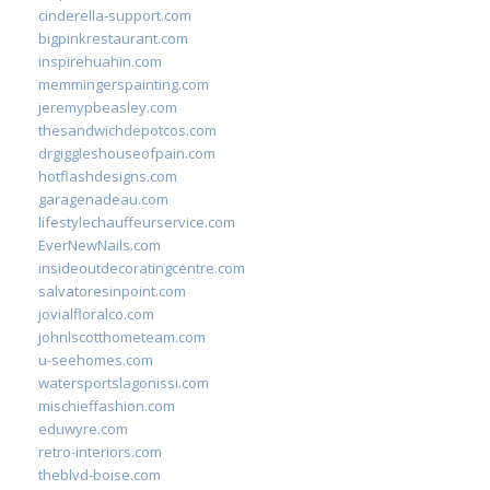
cinderella-support.com
bigpinkrestaurant.com
inspirehuahin.com
memmingerspainting.com
jeremypbeasley.com
thesandwichdepotcos.com
drgiggleshouseofpain.com
hotflashdesigns.com
garagenadeau.com
lifestylechauffeurservice.com
EverNewNails.com
insideoutdecoratingcentre.com
salvatoresinpoint.com
jovialfloralco.com
johnlscotthometeam.com
u-seehomes.com
watersportslagonissi.com
mischieffashion.com
eduwyre.com
retro-interiors.com
theblvd-boise.com