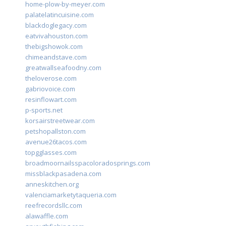
home-plow-by-meyer.com
palatelatincuisine.com
blackdoglegacy.com
eatvivahouston.com
thebigshowok.com
chimeandstave.com
greatwallseafoodny.com
theloverose.com
gabriovoice.com
resinflowart.com
p-sports.net
korsairstreetwear.com
petshopallston.com
avenue26tacos.com
topgglasses.com
broadmoornailsspacoloradosprings.com
missblackpasadena.com
anneskitchen.org
valenciamarketytaqueria.com
reefrecordsllc.com
alawaffle.com