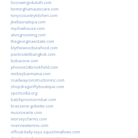
bosswingsduluth.com
birminghamautocare.com
tonyscountrykitchen.com
jbellasnailspa.com
mychaihouse.com
alvisgrooming.com
thegeorginaestate.com
blythewoodseafood.com
paolosdelibangkok.com
bobacove.com
phoone24brookfield.com
mickeybarmama.com
roadwayconstructioninc.com
shopdragonflyboutique.com
sportszilla.org
batchprovisionsbar.com
brasserie-gobette.com
musicrearte.com
morseysfarms.com
riverviewtennis.com
official-kelly-toys-squishmallows.com