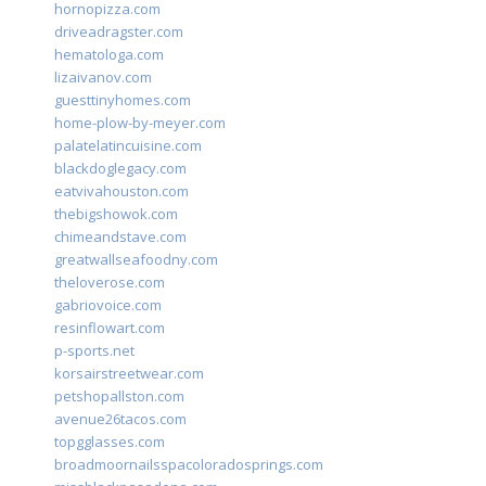
hornopizza.com
driveadragster.com
hematologa.com
lizaivanov.com
guesttinyhomes.com
home-plow-by-meyer.com
palatelatincuisine.com
blackdoglegacy.com
eatvivahouston.com
thebigshowok.com
chimeandstave.com
greatwallseafoodny.com
theloverose.com
gabriovoice.com
resinflowart.com
p-sports.net
korsairstreetwear.com
petshopallston.com
avenue26tacos.com
topgglasses.com
broadmoornailsspacoloradosprings.com