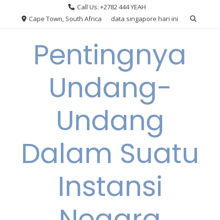
Skip
Call Us: +2782 444 YEAH
to
Cape Town, South Africa
data singapore hari ini
content
Pentingnya
Undang-
Undang
Dalam Suatu
Instansi
Negara