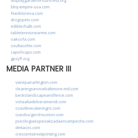
displaygardenonsuncrest.org
bbq-empire-usa.com
feedstoreva.com
drogopets.com
ediblechalk.com
tabletennisnearme.com
oaksofa.com
soultacohtx.com
capishcaps.com
gpsyfl.org
MEDIA PARTNER III
vwrepairarlington.com
cleaningservicebaltimore-md.com
beckslandscapeandfence.com
vistaaltadelveramendi.com
coastlinecateringnc.com
cuesburgershouston.com
psicologiaespecializadaencampeche.com
dmtacos.com
crescentstreetprinting.com