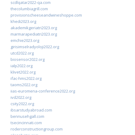
scdlqatar2022-qa.com
thecolumbiagrill.com
provisionscheeseandwineshoppe.com
khedi2023.org
akademikgeriatri2023.org
marmarapediatri2023.org
emchie2023.org
girisimselradyoloji2022.org
utcd2022.org
biosensor2022.org
ialp2022.org
klivet2022.org
ifac-hms2022.org
taoms2022.org
iias-euromena-conference2022.org
ivd2022.org
csity2022.org
ibsarstudyabroad.com
bennusehgall.com
tsecincinnati.com
roderconstructiongroup.com