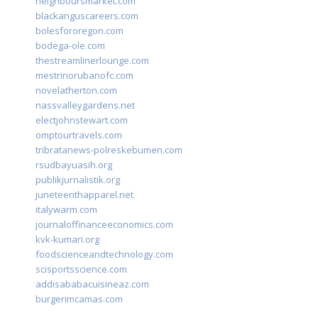
neighboursmarket.com
blackanguscareers.com
bolesfororegon.com
bodega-ole.com
thestreamlinerlounge.com
mestrinorubanofc.com
novelatherton.com
nassvalleygardens.net
electjohnstewart.com
omptourtravels.com
tribratanews-polreskebumen.com
rsudbayuasih.org
publikjurnalistik.org
juneteenthapparel.net
italywarm.com
journaloffinanceeconomics.com
kvk-kumari.org
foodscienceandtechnology.com
scisportsscience.com
addisababacuisineaz.com
burgerimcamas.com