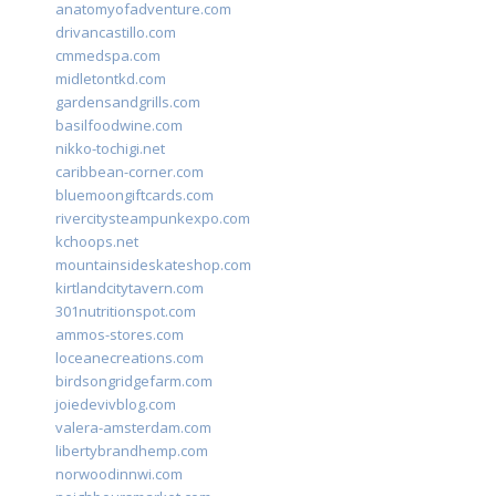
anatomyofadventure.com
drivancastillo.com
cmmedspa.com
midletontkd.com
gardensandgrills.com
basilfoodwine.com
nikko-tochigi.net
caribbean-corner.com
bluemoongiftcards.com
rivercitysteampunkexpo.com
kchoops.net
mountainsideskateshop.com
kirtlandcitytavern.com
301nutritionspot.com
ammos-stores.com
loceanecreations.com
birdsongridgefarm.com
joiedevivblog.com
valera-amsterdam.com
libertybrandhemp.com
norwoodinnwi.com