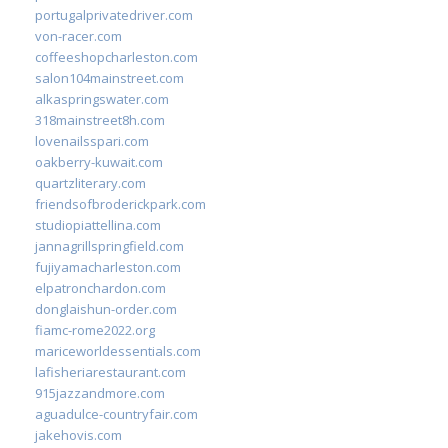
portugalprivatedriver.com
von-racer.com
coffeeshopcharleston.com
salon104mainstreet.com
alkaspringswater.com
318mainstreet8h.com
lovenailsspari.com
oakberry-kuwait.com
quartzliterary.com
friendsofbroderickpark.com
studiopiattellina.com
jannagrillspringfield.com
fujiyamacharleston.com
elpatronchardon.com
donglaishun-order.com
fiamc-rome2022.org
mariceworldessentials.com
lafisheriarestaurant.com
915jazzandmore.com
aguadulce-countryfair.com
jakehovis.com