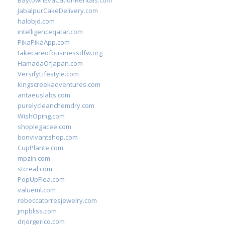
BaytownEvaCationRentals.com
JabalpurCakeDelivery.com
halobjd.com
intelligenceqatar.com
PikaPikaApp.com
takecareofbusinessdfw.org
HamadaOfJapan.com
VersifyLifestyle.com
kingscreekadventures.com
antaeuslabs.com
purelycleanchemdry.com
WishOping.com
shoplegacee.com
bonvivantshop.com
CupPlante.com
mpzin.com
stcreal.com
PopUpFlea.com
valueml.com
rebeccatorresjewelry.com
jmpbliss.com
drjorgerico.com