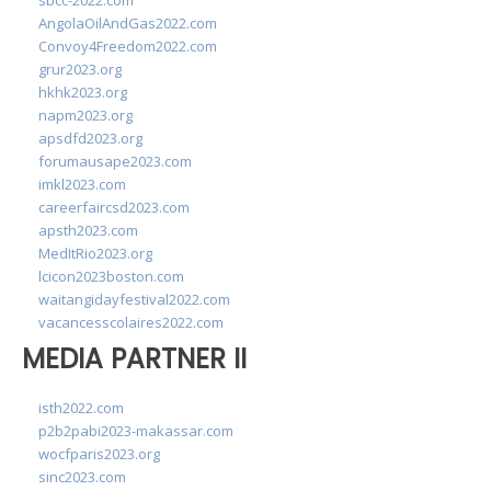
sbcc-2022.com
AngolaOilAndGas2022.com
Convoy4Freedom2022.com
grur2023.org
hkhk2023.org
napm2023.org
apsdfd2023.org
forumausape2023.com
imkl2023.com
careerfaircsd2023.com
apsth2023.com
MedItRio2023.org
lcicon2023boston.com
waitangidayfestival2022.com
vacancesscolaires2022.com
MEDIA PARTNER II
isth2022.com
p2b2pabi2023-makassar.com
wocfparis2023.org
sinc2023.com