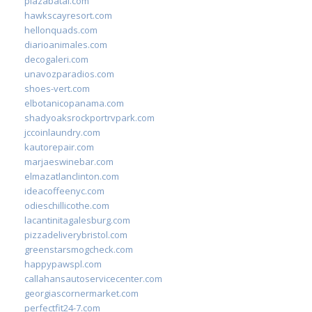
plazabatai.com
hawkscayresort.com
hellonquads.com
diarioanimales.com
decogaleri.com
unavozparadios.com
shoes-vert.com
elbotanicopanama.com
shadyoaksrockportrvpark.com
jccoinlaundry.com
kautorepair.com
marjaeswinebar.com
elmazatlanclinton.com
ideacoffeenyc.com
odieschillicothe.com
lacantinitagalesburg.com
pizzadeliverybristol.com
greenstarsmogcheck.com
happypawspl.com
callahansautoservicecenter.com
georgiascornermarket.com
perfectfit24-7.com