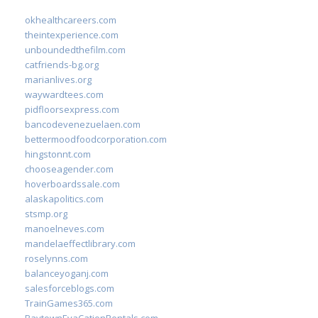
okhealthcareers.com
theintexperience.com
unboundedthefilm.com
catfriends-bg.org
marianlives.org
waywardtees.com
pidfloorsexpress.com
bancodevenezuelaen.com
bettermoodfoodcorporation.com
hingstonnt.com
chooseagender.com
hoverboardssale.com
alaskapolitics.com
stsmp.org
manoelneves.com
mandelaeffectlibrary.com
roselynns.com
balanceyoganj.com
salesforceblogs.com
TrainGames365.com