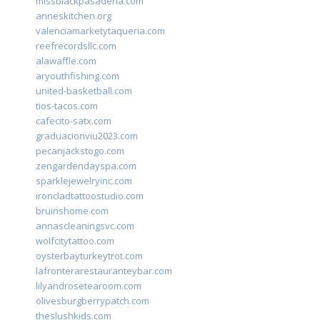
missblackpasadena.com
anneskitchen.org
valenciamarketytaqueria.com
reefrecordsllc.com
alawaffle.com
aryouthfishing.com
united-basketball.com
tios-tacos.com
cafecito-satx.com
graduacionviu2023.com
pecanjackstogo.com
zengardendayspa.com
sparklejewelryinc.com
ironcladtattoostudio.com
bruinshome.com
annascleaningsvc.com
wolfcitytattoo.com
oysterbayturkeytrot.com
lafronterarestauranteybar.com
lilyandrosetearoom.com
olivesburgberrypatch.com
theslushkids.com