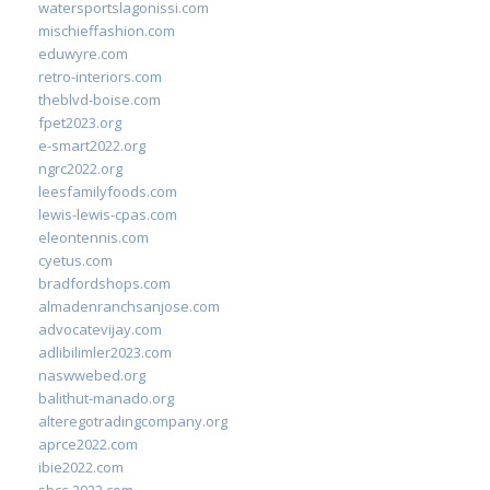
watersportslagonissi.com
mischieffashion.com
eduwyre.com
retro-interiors.com
theblvd-boise.com
fpet2023.org
e-smart2022.org
ngrc2022.org
leesfamilyfoods.com
lewis-lewis-cpas.com
eleontennis.com
cyetus.com
bradfordshops.com
almadenranchsanjose.com
advocatevijay.com
adlibilimler2023.com
naswwebed.org
balithut-manado.org
alteregotradingcompany.org
aprce2022.com
ibie2022.com