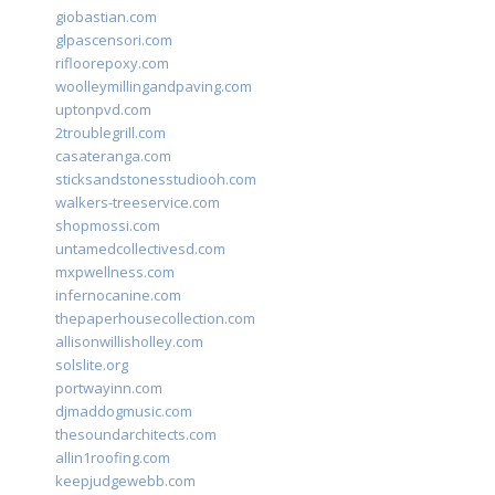
giobastian.com
glpascensori.com
rifloorepoxy.com
woolleymillingandpaving.com
uptonpvd.com
2troublegrill.com
casateranga.com
sticksandstonesstudiooh.com
walkers-treeservice.com
shopmossi.com
untamedcollectivesd.com
mxpwellness.com
infernocanine.com
thepaperhousecollection.com
allisonwillisholley.com
solslite.org
portwayinn.com
djmaddogmusic.com
thesoundarchitects.com
allin1roofing.com
keepjudgewebb.com