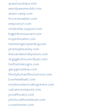
queensushipa.com
wendyweimerdds.com
ameri-camp.com
hrsreceivables.com
empconst1.com
cinderella-support.com
bigpinkrestaurant.com
inspirehuahin.com
memmingerspainting.com
jeremypbeasley.com
thesandwichdepotcos.com
drgiggleshouseofpain.com
hotflashdesigns.com
garagenadeau.com
lifestylechauffeurservice.com
EverNewNails.com
insideoutdecoratingcentre.com
salvatoresinpoint.com
jovialfloralco.com
johnlscotthometeam.com
u-seehomes.com