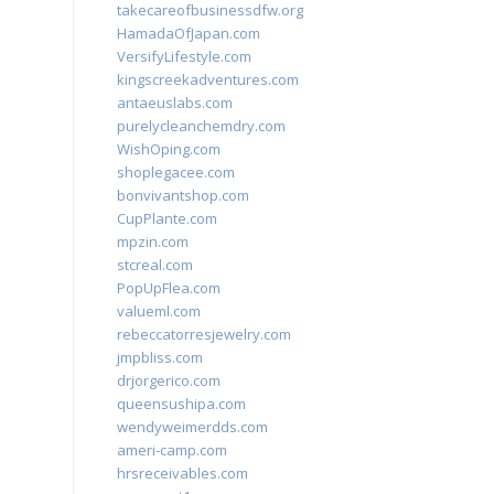
takecareofbusinessdfw.org
HamadaOfJapan.com
VersifyLifestyle.com
kingscreekadventures.com
antaeuslabs.com
purelycleanchemdry.com
WishOping.com
shoplegacee.com
bonvivantshop.com
CupPlante.com
mpzin.com
stcreal.com
PopUpFlea.com
valueml.com
rebeccatorresjewelry.com
jmpbliss.com
drjorgerico.com
queensushipa.com
wendyweimerdds.com
ameri-camp.com
hrsreceivables.com