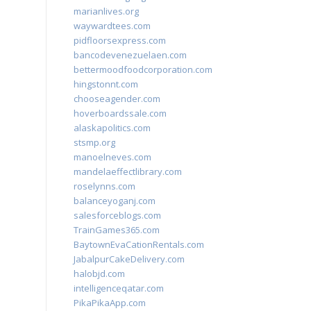
marianlives.org
waywardtees.com
pidfloorsexpress.com
bancodevenezuelaen.com
bettermoodfoodcorporation.com
hingstonnt.com
chooseagender.com
hoverboardssale.com
alaskapolitics.com
stsmp.org
manoelneves.com
mandelaeffectlibrary.com
roselynns.com
balanceyoganj.com
salesforceblogs.com
TrainGames365.com
BaytownEvaCationRentals.com
JabalpurCakeDelivery.com
halobjd.com
intelligenceqatar.com
PikaPikaApp.com