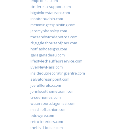
empconst1.com
cinderella-support.com
bigpinkrestaurant.com
inspirehuahin.com
memmingerspainting.com
jeremypbeasley.com
thesandwichdepotcos.com
drgiggleshouseofpain.com
hotflashdesigns.com
garagenadeau.com
lifestylechauffeurservice.com
EverNewNails.com
insideoutdecoratingcentre.com
salvatoresinpoint.com
jovialfloralco.com
johnlscotthometeam.com
u-seehomes.com
watersportslagonissi.com
mischieffashion.com
eduwyre.com
retro-interiors.com
theblvd-boise.com