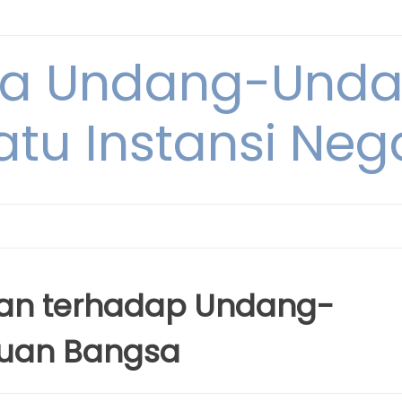
ya Undang-Und
atu Instansi Neg
an terhadap Undang-
uan Bangsa