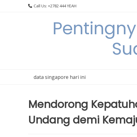
Skip
Call Us: +2782 444 YEAH
to
content
Pentingn
Su
data singapore hari ini
Mendorong Kepatuh
Undang demi Kemaj