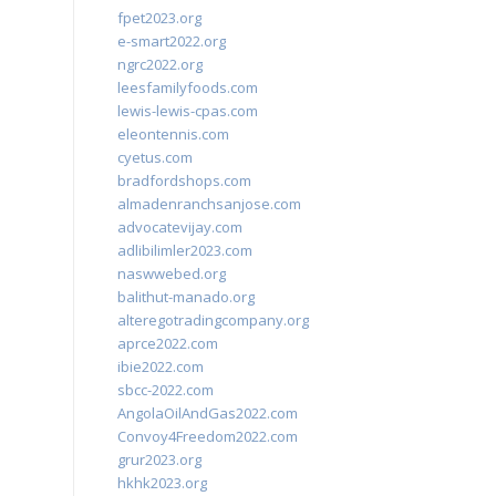
fpet2023.org
e-smart2022.org
ngrc2022.org
leesfamilyfoods.com
lewis-lewis-cpas.com
eleontennis.com
cyetus.com
bradfordshops.com
almadenranchsanjose.com
advocatevijay.com
adlibilimler2023.com
naswwebed.org
balithut-manado.org
alteregotradingcompany.org
aprce2022.com
ibie2022.com
sbcc-2022.com
AngolaOilAndGas2022.com
Convoy4Freedom2022.com
grur2023.org
hkhk2023.org