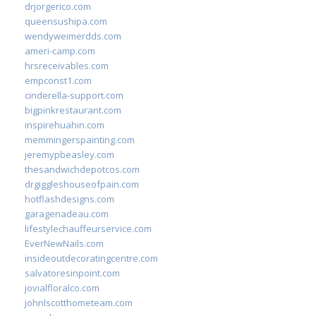
drjorgerico.com
queensushipa.com
wendyweimerdds.com
ameri-camp.com
hrsreceivables.com
empconst1.com
cinderella-support.com
bigpinkrestaurant.com
inspirehuahin.com
memmingerspainting.com
jeremypbeasley.com
thesandwichdepotcos.com
drgiggleshouseofpain.com
hotflashdesigns.com
garagenadeau.com
lifestylechauffeurservice.com
EverNewNails.com
insideoutdecoratingcentre.com
salvatoresinpoint.com
jovialfloralco.com
johnlscotthometeam.com