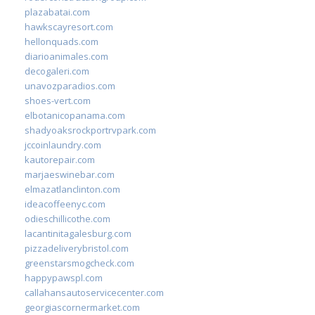
plazabatai.com
hawkscayresort.com
hellonquads.com
diarioanimales.com
decogaleri.com
unavozparadios.com
shoes-vert.com
elbotanicopanama.com
shadyoaksrockportrvpark.com
jccoinlaundry.com
kautorepair.com
marjaeswinebar.com
elmazatlanclinton.com
ideacoffeenyc.com
odieschillicothe.com
lacantinitagalesburg.com
pizzadeliverybristol.com
greenstarsmogcheck.com
happypawspl.com
callahansautoservicecenter.com
georgiascornermarket.com