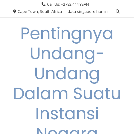
Skip
Call Us: +2782 444 YEAH
to
Cape Town, South Africa
data singapore hari ini
content
Pentingnya
Undang-
Undang
Dalam Suatu
Instansi
Negara