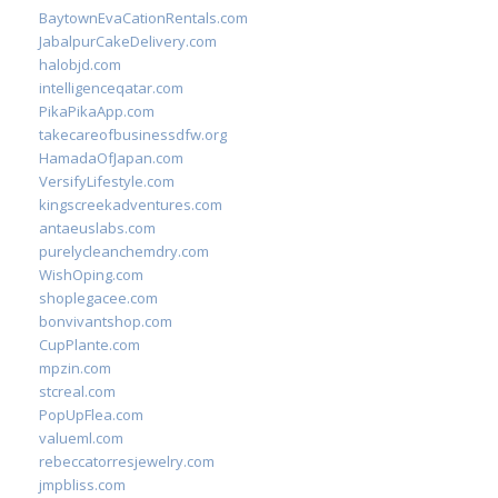
BaytownEvaCationRentals.com
JabalpurCakeDelivery.com
halobjd.com
intelligenceqatar.com
PikaPikaApp.com
takecareofbusinessdfw.org
HamadaOfJapan.com
VersifyLifestyle.com
kingscreekadventures.com
antaeuslabs.com
purelycleanchemdry.com
WishOping.com
shoplegacee.com
bonvivantshop.com
CupPlante.com
mpzin.com
stcreal.com
PopUpFlea.com
valueml.com
rebeccatorresjewelry.com
jmpbliss.com