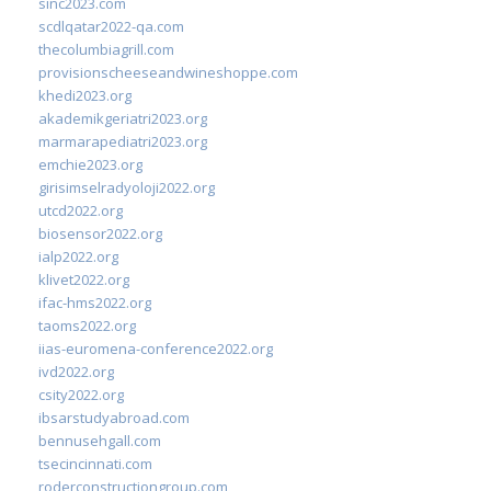
sinc2023.com
scdlqatar2022-qa.com
thecolumbiagrill.com
provisionscheeseandwineshoppe.com
khedi2023.org
akademikgeriatri2023.org
marmarapediatri2023.org
emchie2023.org
girisimselradyoloji2022.org
utcd2022.org
biosensor2022.org
ialp2022.org
klivet2022.org
ifac-hms2022.org
taoms2022.org
iias-euromena-conference2022.org
ivd2022.org
csity2022.org
ibsarstudyabroad.com
bennusehgall.com
tsecincinnati.com
roderconstructiongroup.com