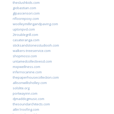
theslushkids.com
giobastian.com
glpascensori.com
rifloorepoxy.com
woolleymillingandpaving.com
uptonpvd.com
2troublegrill.com
casateranga.com
sticksandstonesstudiooh.com
walkers-treeservice.com
shopmossi.com
untamedcollectivesd.com
mxpwellness.com
infernocanine.com
thepaperhousecollection.com
allisonwillisholley.com
solslite.org
portwayinn.com
djmaddogmusic.com
thesoundarchitects.com
allin1roofing.com