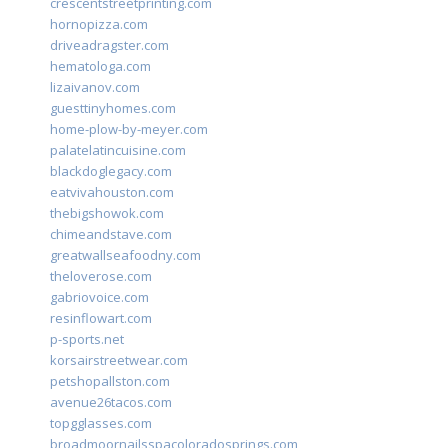
crescentstreetprinting.com
hornopizza.com
driveadragster.com
hematologa.com
lizaivanov.com
guesttinyhomes.com
home-plow-by-meyer.com
palatelatincuisine.com
blackdoglegacy.com
eatvivahouston.com
thebigshowok.com
chimeandstave.com
greatwallseafoodny.com
theloverose.com
gabriovoice.com
resinflowart.com
p-sports.net
korsairstreetwear.com
petshopallston.com
avenue26tacos.com
topgglasses.com
broadmoornailsspacoloradosprings.com