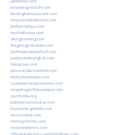
jakehovis.com
bosswingsduluth.com
birminghamautocare.com
tonyscountrykitchen.com
jbellasnailspa.com
mychaihouse.com
alvisgrooming.com
thegeorginaestate.com
blythewoodseafood.com
paolosdelibangkok.com
bobacove.com
phoone24brookfield.com
mickeybarmama.com
roadwayconstructioninc.com
shopdragonflyboutique.com
sportszilla.org
batchprovisionsbar.com
brasserie-gobette.com
musicrearte.com
morseysfarms.com
riverviewtennis.com
official-kelly-toys-squishmallows.com