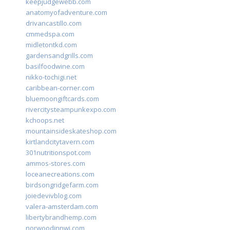
keepjudgewebb.com
anatomyofadventure.com
drivancastillo.com
cmmedspa.com
midletontkd.com
gardensandgrills.com
basilfoodwine.com
nikko-tochigi.net
caribbean-corner.com
bluemoongiftcards.com
rivercitysteampunkexpo.com
kchoops.net
mountainsideskateshop.com
kirtlandcitytavern.com
301nutritionspot.com
ammos-stores.com
loceanecreations.com
birdsongridgefarm.com
joiedevivblog.com
valera-amsterdam.com
libertybrandhemp.com
norwoodinnwi.com