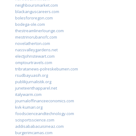
neighboursmarket.com
blackanguscareers.com
bolesfororegon.com
bodega-ole.com
thestreamlinerlounge.com
mestrinorubanofc.com
novelatherton.com
nassvalleygardens.net
electjohnstewart.com
omptourtravels.com
tribratanews-polreskebumen.com
rsudbayuasih.org
publikjurnalistik.org
juneteenthapparel.net
italywarm.com
journaloffinanceeconomics.com
kvk-kumari.org
foodscienceandtechnology.com
scisportsscience.com
addisababacuisineaz.com
burgerimcamas.com