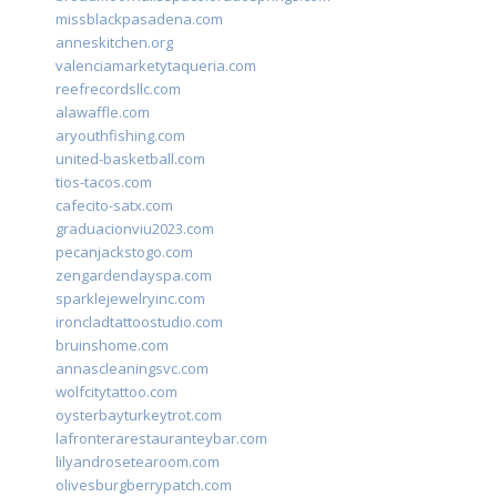
missblackpasadena.com
anneskitchen.org
valenciamarketytaqueria.com
reefrecordsllc.com
alawaffle.com
aryouthfishing.com
united-basketball.com
tios-tacos.com
cafecito-satx.com
graduacionviu2023.com
pecanjackstogo.com
zengardendayspa.com
sparklejewelryinc.com
ironcladtattoostudio.com
bruinshome.com
annascleaningsvc.com
wolfcitytattoo.com
oysterbayturkeytrot.com
lafronterarestauranteybar.com
lilyandrosetearoom.com
olivesburgberrypatch.com