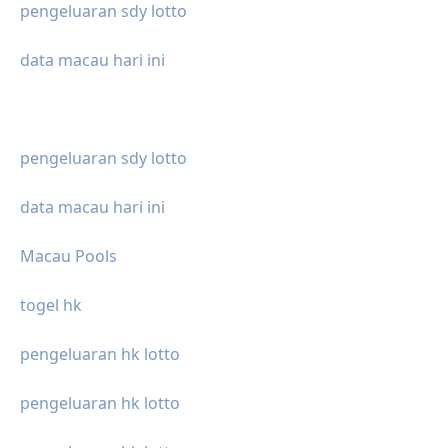
pengeluaran sdy lotto
data macau hari ini
pengeluaran sdy lotto
data macau hari ini
Macau Pools
togel hk
pengeluaran hk lotto
pengeluaran hk lotto