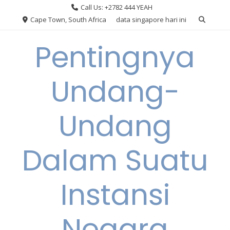
Skip
Call Us: +2782 444 YEAH
to
Cape Town, South Africa
data singapore hari ini
content
Pentingnya
Undang-
Undang
Dalam Suatu
Instansi
Negara