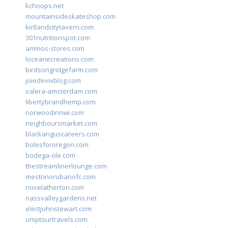
kchoops.net
mountainsideskateshop.com
kirtlandcitytavern.com
301nutritionspot.com
ammos-stores.com
loceanecreations.com
birdsongridgefarm.com
joiedevivblog.com
valera-amsterdam.com
libertybrandhemp.com
norwoodinnwi.com
neighboursmarket.com
blackanguscareers.com
bolesfororegon.com
bodega-ole.com
thestreamlinerlounge.com
mestrinorubanofc.com
novelatherton.com
nassvalleygardens.net
electjohnstewart.com
omptourtravels.com