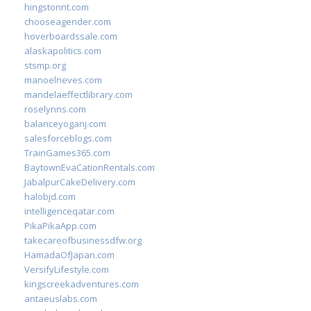
hingstonnt.com
chooseagender.com
hoverboardssale.com
alaskapolitics.com
stsmp.org
manoelneves.com
mandelaeffectlibrary.com
roselynns.com
balanceyoganj.com
salesforceblogs.com
TrainGames365.com
BaytownEvaCationRentals.com
JabalpurCakeDelivery.com
halobjd.com
intelligenceqatar.com
PikaPikaApp.com
takecareofbusinessdfw.org
HamadaOfJapan.com
VersifyLifestyle.com
kingscreekadventures.com
antaeuslabs.com