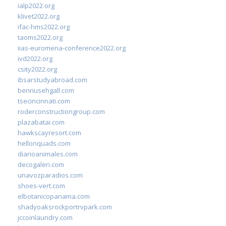
ialp2022.org
klivet2022.org
ifac-hms2022.org
taoms2022.org
iias-euromena-conference2022.org
ivd2022.org
csity2022.org
ibsarstudyabroad.com
bennusehgall.com
tsecincinnati.com
roderconstructiongroup.com
plazabatai.com
hawkscayresort.com
hellonquads.com
diarioanimales.com
decogaleri.com
unavozparadios.com
shoes-vert.com
elbotanicopanama.com
shadyoaksrockportrvpark.com
jccoinlaundry.com