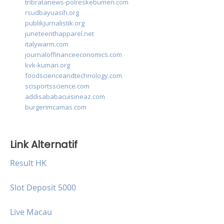
tribratanews-polreskebumen.com
rsudbayuasih.org
publikjurnalistik.org
juneteenthapparel.net
italywarm.com
journaloffinanceeconomics.com
kvk-kumari.org
foodscienceandtechnology.com
scisportsscience.com
addisababacuisineaz.com
burgerimcamas.com
Link Alternatif
Result HK
Slot Deposit 5000
Live Macau