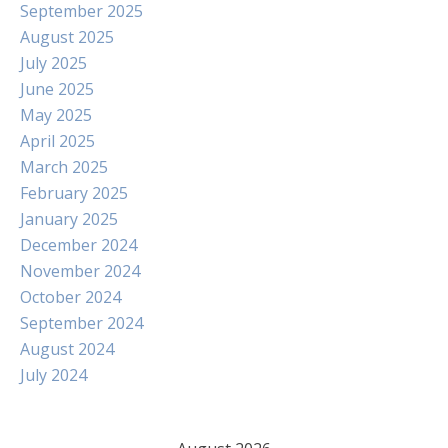
September 2025
August 2025
July 2025
June 2025
May 2025
April 2025
March 2025
February 2025
January 2025
December 2024
November 2024
October 2024
September 2024
August 2024
July 2024