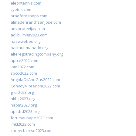
eleontennis.com
cyetus.com
bradfordshops.com
almadenranchsanjose.com
advocatevijay.com
adlibilimler2023.com
naswwebed.org
balithut-manado.org
alteregotradingcompany.org
aprce2022.com
ibie2022.com
sbcc-2022.com
AngolaOilAndGas2022.com
Convoy4Freedom2022.com
grur2023.org
hkhk2023.org
napm2023.org
apsdfd2023.org
forumausape2023.com
imkl2023.com
careerfaircsd2023.com