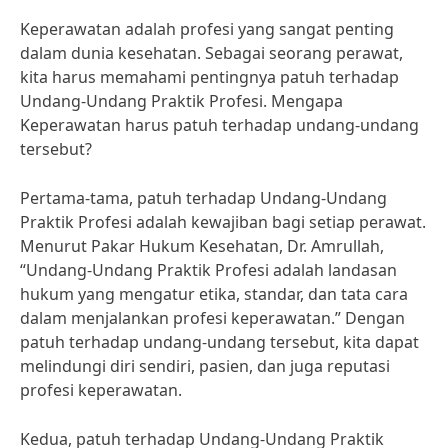
Keperawatan adalah profesi yang sangat penting
dalam dunia kesehatan. Sebagai seorang perawat,
kita harus memahami pentingnya patuh terhadap
Undang-Undang Praktik Profesi. Mengapa
Keperawatan harus patuh terhadap undang-undang
tersebut?
Pertama-tama, patuh terhadap Undang-Undang
Praktik Profesi adalah kewajiban bagi setiap perawat.
Menurut Pakar Hukum Kesehatan, Dr. Amrullah,
“Undang-Undang Praktik Profesi adalah landasan
hukum yang mengatur etika, standar, dan tata cara
dalam menjalankan profesi keperawatan.” Dengan
patuh terhadap undang-undang tersebut, kita dapat
melindungi diri sendiri, pasien, dan juga reputasi
profesi keperawatan.
Kedua, patuh terhadap Undang-Undang Praktik