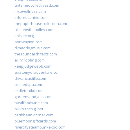
untamedcollectivesd.com
mxpwellness.com
infernocanine.com
thepaperhousecollection.com
allisonwillisholley.com
solslite.org
portwayinn.com
djmaddogmusic.com
thesoundarchitects.com
allin1roofing.com
keepjudgewebb.com
anatomyofadventure.com
drivancastillo.com
cmmedspa.com
midletontkd.com
gardensandgrills.com
basilfoodwine.com
nikko-tochigi.net
caribbean-corner.com
bluemoongiftcards.com
rivercitysteampunkexpo.com