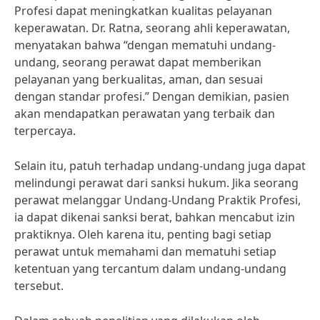
Profesi dapat meningkatkan kualitas pelayanan
keperawatan. Dr. Ratna, seorang ahli keperawatan,
menyatakan bahwa “dengan mematuhi undang-
undang, seorang perawat dapat memberikan
pelayanan yang berkualitas, aman, dan sesuai
dengan standar profesi.” Dengan demikian, pasien
akan mendapatkan perawatan yang terbaik dan
terpercaya.
Selain itu, patuh terhadap undang-undang juga dapat
melindungi perawat dari sanksi hukum. Jika seorang
perawat melanggar Undang-Undang Praktik Profesi,
ia dapat dikenai sanksi berat, bahkan mencabut izin
praktiknya. Oleh karena itu, penting bagi setiap
perawat untuk memahami dan mematuhi setiap
ketentuan yang tercantum dalam undang-undang
tersebut.