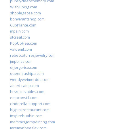
purelycleanchemdry.com
WishOping.com
shoplegacee.com
bonvivantshop.com
CupPlante.com
mpzin.com
stcreal.com
PopUpFlea.com
valueml.com
rebeccatorresjewelry.com
jmpbliss.com
drjorgerico.com
queensushipa.com
wendyweimerdds.com
ameri-camp.com
hrsreceivables.com
empconst1.com
cinderella-support.com
bigpinkrestaurant.com
inspirehuahin.com
memmingerspainting.com
jeremypbeasley.com