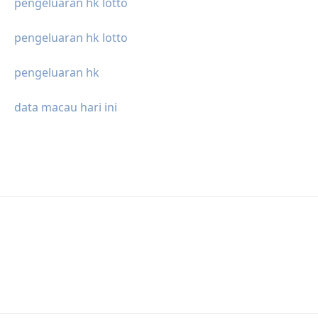
pengeluaran hk lotto
pengeluaran hk lotto
pengeluaran hk
data macau hari ini