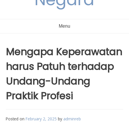
Menu
Mengapa Keperawatan
harus Patuh terhadap
Undang-Undang
Praktik Profesi
Posted on
February 2, 2025
by
adminreb