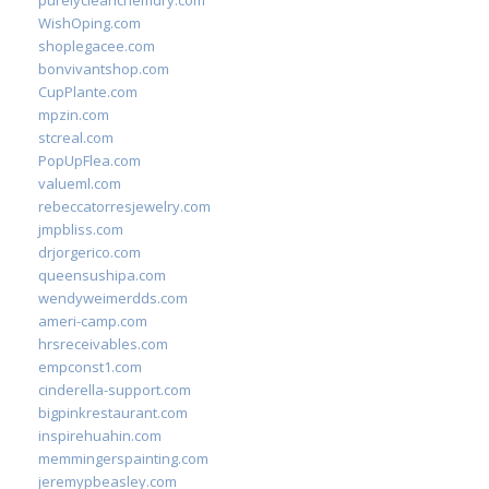
purelycleanchemdry.com
WishOping.com
shoplegacee.com
bonvivantshop.com
CupPlante.com
mpzin.com
stcreal.com
PopUpFlea.com
valueml.com
rebeccatorresjewelry.com
jmpbliss.com
drjorgerico.com
queensushipa.com
wendyweimerdds.com
ameri-camp.com
hrsreceivables.com
empconst1.com
cinderella-support.com
bigpinkrestaurant.com
inspirehuahin.com
memmingerspainting.com
jeremypbeasley.com