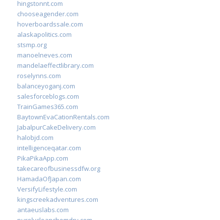
hingstonnt.com
chooseagender.com
hoverboardssale.com
alaskapolitics.com
stsmp.org
manoelneves.com
mandelaeffectlibrary.com
roselynns.com
balanceyoganj.com
salesforceblogs.com
TrainGames365.com
BaytownEvaCationRentals.com
JabalpurCakeDelivery.com
halobjd.com
intelligenceqatar.com
PikaPikaApp.com
takecareofbusinessdfw.org
HamadaOfJapan.com
VersifyLifestyle.com
kingscreekadventures.com
antaeuslabs.com