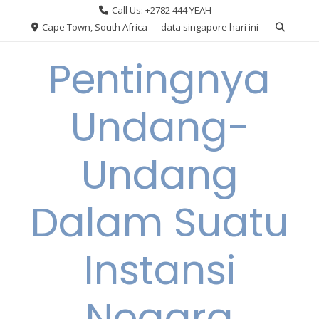
Skip
Call Us: +2782 444 YEAH
to
Cape Town, South Africa
data singapore hari ini
content
Pentingnya
Undang-
Undang
Dalam Suatu
Instansi
Negara