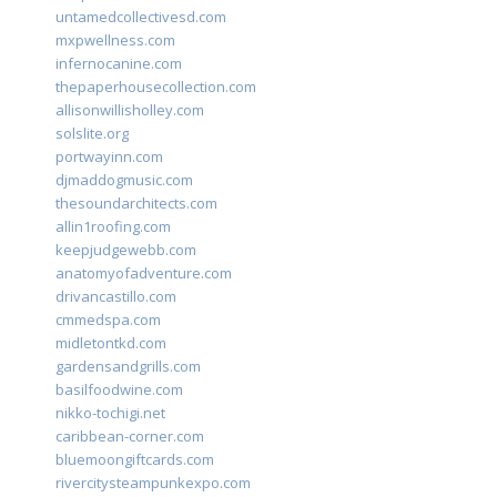
untamedcollectivesd.com
mxpwellness.com
infernocanine.com
thepaperhousecollection.com
allisonwillisholley.com
solslite.org
portwayinn.com
djmaddogmusic.com
thesoundarchitects.com
allin1roofing.com
keepjudgewebb.com
anatomyofadventure.com
drivancastillo.com
cmmedspa.com
midletontkd.com
gardensandgrills.com
basilfoodwine.com
nikko-tochigi.net
caribbean-corner.com
bluemoongiftcards.com
rivercitysteampunkexpo.com