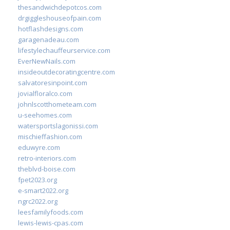
thesandwichdepotcos.com
drgiggleshouseofpain.com
hotflashdesigns.com
garagenadeau.com
lifestylechauffeurservice.com
EverNewNails.com
insideoutdecoratingcentre.com
salvatoresinpoint.com
jovialfloralco.com
johnlscotthometeam.com
u-seehomes.com
watersportslagonissi.com
mischieffashion.com
eduwyre.com
retro-interiors.com
theblvd-boise.com
fpet2023.org
e-smart2022.org
ngrc2022.org
leesfamilyfoods.com
lewis-lewis-cpas.com