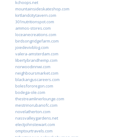
kchoops.net
mountainsideskateshop.com
kirtlandcitytavern.com
301nutritionspot.com
ammos-stores.com
loceanecreations.com
birdsongridgefarm.com
joiedevivblog.com
valera-amsterdam.com
libertybrandhemp.com
norwoodinnwi.com
neighboursmarket.com
blackanguscareers.com
bolesfororegon.com
bodega-ole.com
thestreamlinerlounge.com
mestrinorubanofc.com
novelatherton.com
nassvalleygardens.net
electjohnstewart.com
omptourtravels.com