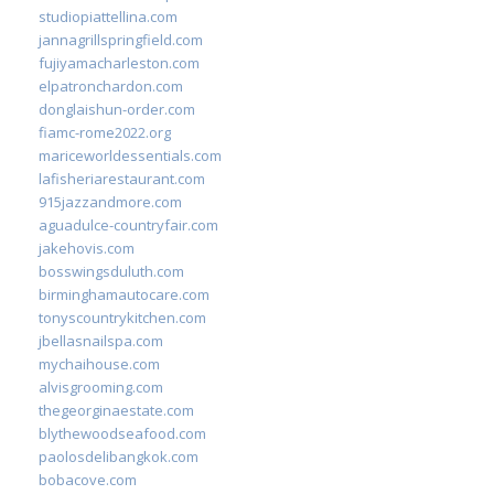
studiopiattellina.com
jannagrillspringfield.com
fujiyamacharleston.com
elpatronchardon.com
donglaishun-order.com
fiamc-rome2022.org
mariceworldessentials.com
lafisheriarestaurant.com
915jazzandmore.com
aguadulce-countryfair.com
jakehovis.com
bosswingsduluth.com
birminghamautocare.com
tonyscountrykitchen.com
jbellasnailspa.com
mychaihouse.com
alvisgrooming.com
thegeorginaestate.com
blythewoodseafood.com
paolosdelibangkok.com
bobacove.com