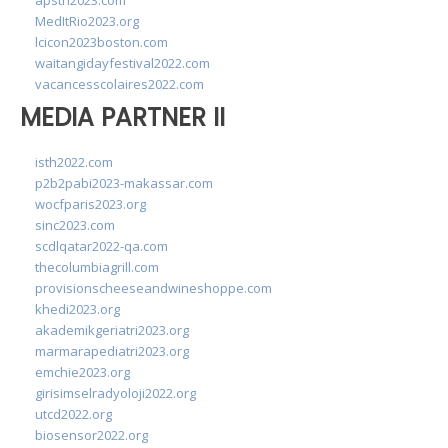
apsth2023.com
MedItRio2023.org
lcicon2023boston.com
waitangidayfestival2022.com
vacancesscolaires2022.com
MEDIA PARTNER II
isth2022.com
p2b2pabi2023-makassar.com
wocfparis2023.org
sinc2023.com
scdlqatar2022-qa.com
thecolumbiagrill.com
provisionscheeseandwineshoppe.com
khedi2023.org
akademikgeriatri2023.org
marmarapediatri2023.org
emchie2023.org
girisimselradyoloji2022.org
utcd2022.org
biosensor2022.org