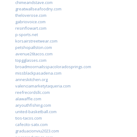
chimeandstave.com
greatwallseafoodny.com
theloverose.com
gabriovoice.com
resinflowart.com
p-sports.net
korsairstreetwear.com
petshopallston.com
avenue26tacos.com
topgglasses.com
broadmoornailsspacoloradosprings.com
missblackpasadena.com
anneskitchen.org
valenciamarketytaqueria.com
reefrecordsllc.com
alawaffle.com
aryouthfishing.com
united-basketball.com
tios-tacos.com
cafecito-satx.com
graduacionviu2023.com