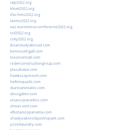
ialp2022.org
klivet2022.org
ifac-hms2022.org
taoms2022.org
iias-euromena-conference2022.org
ivd2022.org
csity2022.org
ibsarstudyabroad.com
bennusehgall.com
tsecincinnati.com
roderconstructiongroup.com
plazabatai.com
hawkscayresort.com
hellonquads.com
diarioanimales.com
decogaleri.com
unavozparadios.com
shoes-vert.com
elbotanicopanama.com
shadyoaksrockportrvpark.com
jccoinlaundry.com