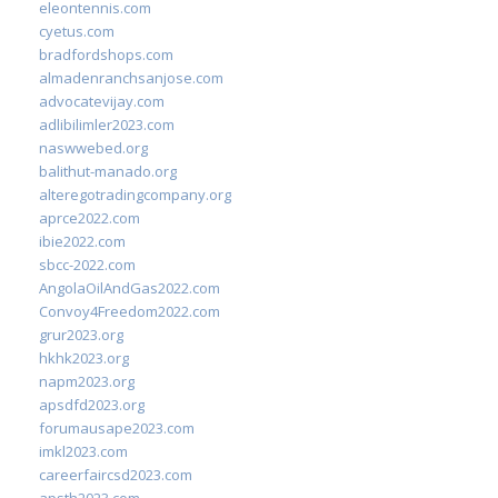
eleontennis.com
cyetus.com
bradfordshops.com
almadenranchsanjose.com
advocatevijay.com
adlibilimler2023.com
naswwebed.org
balithut-manado.org
alteregotradingcompany.org
aprce2022.com
ibie2022.com
sbcc-2022.com
AngolaOilAndGas2022.com
Convoy4Freedom2022.com
grur2023.org
hkhk2023.org
napm2023.org
apsdfd2023.org
forumausape2023.com
imkl2023.com
careerfaircsd2023.com