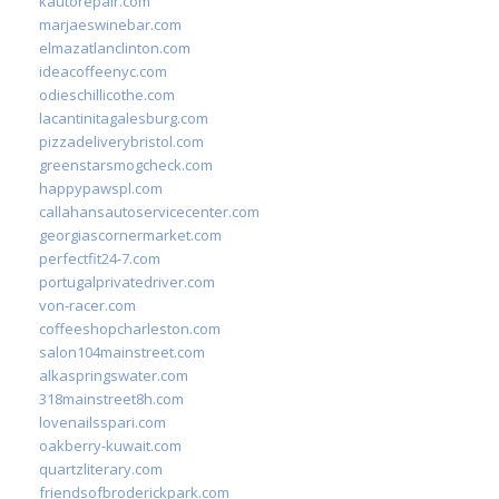
kautorepair.com
marjaeswinebar.com
elmazatlanclinton.com
ideacoffeenyc.com
odieschillicothe.com
lacantinitagalesburg.com
pizzadeliverybristol.com
greenstarsmogcheck.com
happypawspl.com
callahansautoservicecenter.com
georgiascornermarket.com
perfectfit24-7.com
portugalprivatedriver.com
von-racer.com
coffeeshopcharleston.com
salon104mainstreet.com
alkaspringswater.com
318mainstreet8h.com
lovenailsspari.com
oakberry-kuwait.com
quartzliterary.com
friendsofbroderickpark.com