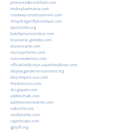
phoone24brookfield.com
mickeybarmama.com
roadwayconstructioninc.com
shopdragonflyboutique.com
sportszilla.org
batchprovisionsbar.com
brasserie-gobette.com
musicrearte.com
morseysfarms.com
riverviewtennis.com
official-kelly-toys-squishmallows.com
displaygardenonsuncrest.org
bbq-empire-usa.com
feedstoreva.com
drogopets.com
ediblechalk.com
tabletennisnearme.com
oaksofa.com
soultacohtx.com
capishcaps.com
gpsyfl.org