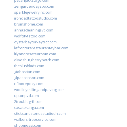
pecanjackstogo.com
zengardendayspa.com
sparklejewelryinc.com
ironcladtattoostudio.com
bruinshome.com
annascleaningsvc.com
wolfcitytattoo.com
oysterbayturkeytrot.com
lafronterarestauranteybar.com
lilyandrosetearoom.com
olivesburgberrypatch.com
theslushkids.com
giobastian.com
glpascensori.com
rifloorepoxy.com
woolleymillingandpaving.com
uptonpvd.com
2troublegrill.com
casateranga.com
sticksandstonesstudiooh.com
walkers-treeservice.com
shopmossi.com