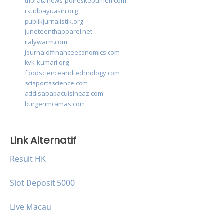
tribratanews-polreskebumen.com
rsudbayuasih.org
publikjurnalistik.org
juneteenthapparel.net
italywarm.com
journaloffinanceeconomics.com
kvk-kumari.org
foodscienceandtechnology.com
scisportsscience.com
addisababacuisineaz.com
burgerimcamas.com
Link Alternatif
Result HK
Slot Deposit 5000
Live Macau