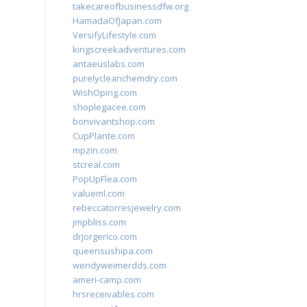
takecareofbusinessdfw.org
HamadaOfJapan.com
VersifyLifestyle.com
kingscreekadventures.com
antaeuslabs.com
purelycleanchemdry.com
WishOping.com
shoplegacee.com
bonvivantshop.com
CupPlante.com
mpzin.com
stcreal.com
PopUpFlea.com
valueml.com
rebeccatorresjewelry.com
jmpbliss.com
drjorgerico.com
queensushipa.com
wendyweimerdds.com
ameri-camp.com
hrsreceivables.com