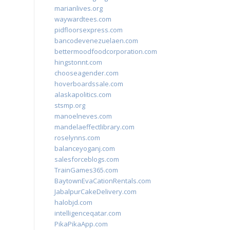
marianlives.org
waywardtees.com
pidfloorsexpress.com
bancodevenezuelaen.com
bettermoodfoodcorporation.com
hingstonnt.com
chooseagender.com
hoverboardssale.com
alaskapolitics.com
stsmp.org
manoelneves.com
mandelaeffectlibrary.com
roselynns.com
balanceyoganj.com
salesforceblogs.com
TrainGames365.com
BaytownEvaCationRentals.com
JabalpurCakeDelivery.com
halobjd.com
intelligenceqatar.com
PikaPikaApp.com