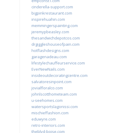
empconst1.com
cinderella-support.com
bigpinkrestaurant.com
inspirehuahin.com
memmingerspainting.com
jeremypbeasley.com
thesandwichdepotcos.com
drgiggleshouseofpain.com
hotflashdesigns.com
garagenadeau.com
lifestylechauffeurservice.com
EverNewNails.com
insideoutdecoratingcentre.com
salvatoresinpoint.com
jovialfloralco.com
johnlscotthometeam.com
u-seehomes.com
watersportslagonissi.com
mischieffashion.com
eduwyre.com
retro-interiors.com
theblvd-boise.com