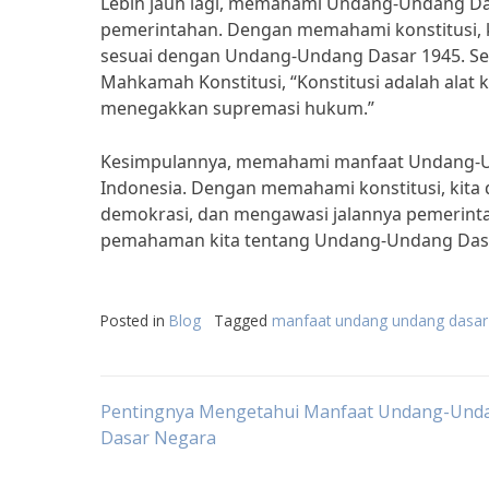
Lebih jauh lagi, memahami Undang-Undang Da
pemerintahan. Dengan memahami konstitusi, 
sesuai dengan Undang-Undang Dasar 1945. Se
Mahkamah Konstitusi, “Konstitusi adalah alat 
menegakkan supremasi hukum.”
Kesimpulannya, memahami manfaat Undang-Un
Indonesia. Dengan memahami konstitusi, kita 
demokrasi, dan mengawasi jalannya pemerintah
pemahaman kita tentang Undang-Undang Dasar
Posted in
Blog
Tagged
manfaat undang undang dasar
Post
Pentingnya Mengetahui Manfaat Undang-Und
Dasar Negara
navigation