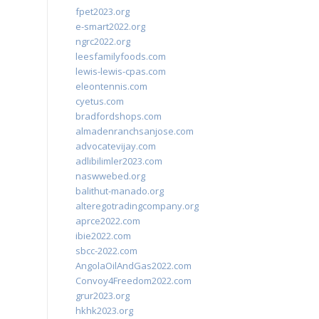
fpet2023.org
e-smart2022.org
ngrc2022.org
leesfamilyfoods.com
lewis-lewis-cpas.com
eleontennis.com
cyetus.com
bradfordshops.com
almadenranchsanjose.com
advocatevijay.com
adlibilimler2023.com
naswwebed.org
balithut-manado.org
alteregotradingcompany.org
aprce2022.com
ibie2022.com
sbcc-2022.com
AngolaOilAndGas2022.com
Convoy4Freedom2022.com
grur2023.org
hkhk2023.org