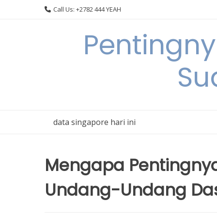
Skip
Call Us: +2782 444 YEAH
to
content
Pentingn
Su
data singapore hari ini
Mengapa Pentingny
Undang-Undang Das