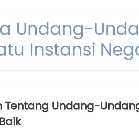
ya Undang-Und
atu Instansi Neg
uh Tentang Undang-Undan
Baik