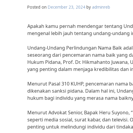
Posted on
December 23, 2024
by
adminreb
Apakah kamu pernah mendengar tentang Undan
mengenal lebih jauh tentang undang-undang ini 
Undang-Undang Perlindungan Nama Baik adala
seseorang dari pencemaran nama baik yang da
Hukum Pidana, Prof. Dr. Hikmahanto Juwana
yang penting dalam menjaga kredibilitas dan i
Menurut Pasal 310 KUHP, pencemaran nama ba
dikenakan sanksi pidana. Dalam hal ini, Un
hukum bagi individu yang merasa nama baikny
Menurut Advokat Senior, Bapak Heru Suyono, “
seperti media sosial, surat kabar, dan televi
penting untuk melindungi individu dari tinda