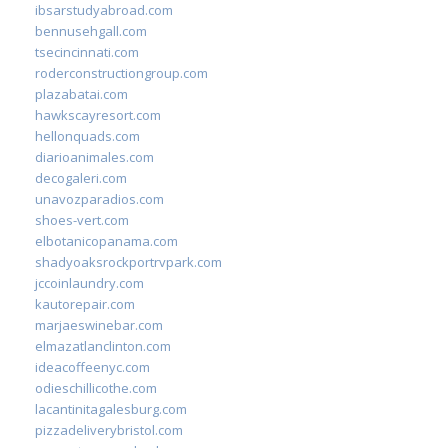
ibsarstudyabroad.com
bennusehgall.com
tsecincinnati.com
roderconstructiongroup.com
plazabatai.com
hawkscayresort.com
hellonquads.com
diarioanimales.com
decogaleri.com
unavozparadios.com
shoes-vert.com
elbotanicopanama.com
shadyoaksrockportrvpark.com
jccoinlaundry.com
kautorepair.com
marjaeswinebar.com
elmazatlanclinton.com
ideacoffeenyc.com
odieschillicothe.com
lacantinitagalesburg.com
pizzadeliverybristol.com