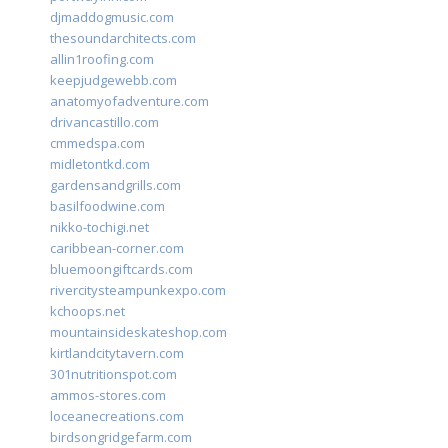
djmaddogmusic.com
thesoundarchitects.com
allin1roofing.com
keepjudgewebb.com
anatomyofadventure.com
drivancastillo.com
cmmedspa.com
midletontkd.com
gardensandgrills.com
basilfoodwine.com
nikko-tochigi.net
caribbean-corner.com
bluemoongiftcards.com
rivercitysteampunkexpo.com
kchoops.net
mountainsideskateshop.com
kirtlandcitytavern.com
301nutritionspot.com
ammos-stores.com
loceanecreations.com
birdsongridgefarm.com