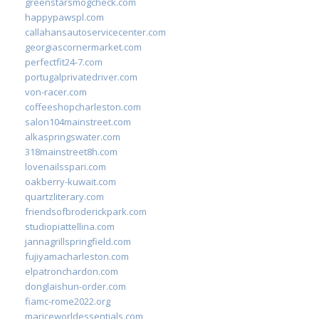
greenstarsmogcheck.com
happypawspl.com
callahansautoservicecenter.com
georgiascornermarket.com
perfectfit24-7.com
portugalprivatedriver.com
von-racer.com
coffeeshopcharleston.com
salon104mainstreet.com
alkaspringswater.com
318mainstreet8h.com
lovenailsspari.com
oakberry-kuwait.com
quartzliterary.com
friendsofbroderickpark.com
studiopiattellina.com
jannagrillspringfield.com
fujiyamacharleston.com
elpatronchardon.com
donglaishun-order.com
fiamc-rome2022.org
mariceworldessentials.com