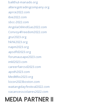
balithut-manado.org
alteregotradingcompany.org
aprce2022.com
ibie2022.com
sbcc-2022.com
AngolaOilAndGas2022.com
Convoy4Freedom2022.com
grur2023.org
hkhk2023.org
napm2023.org
apsdfd2023.org
forumausape2023.com
imkl2023.com
careerfaircsd2023.com
apsth2023.com
MedItRio2023.org
lcicon2023boston.com
waitangidayfestival2022.com
vacancesscolaires2022.com
MEDIA PARTNER II