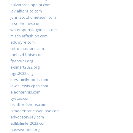
salvatoresinpoint.com
jovialfloralco.com
johnlscotthometeam.com
u-seehomes.com
watersportslagonissi.com
mischieffashion.com
eduwyre.com
retro-interiors.com
theblvd-boise.com
fpet2023.org
e-smart2022.org
ngrc2022.org
leesfamilyfoods.com
lewis-lewis-cpas.com
eleontennis.com
cyetus.com
bradfordshops.com
almadenranchsanjose.com
advocatevijay.com
adlibilimler2023.com
naswwebed.org