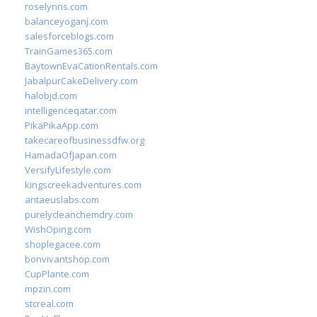
roselynns.com
balanceyoganj.com
salesforceblogs.com
TrainGames365.com
BaytownEvaCationRentals.com
JabalpurCakeDelivery.com
halobjd.com
intelligenceqatar.com
PikaPikaApp.com
takecareofbusinessdfw.org
HamadaOfJapan.com
VersifyLifestyle.com
kingscreekadventures.com
antaeuslabs.com
purelycleanchemdry.com
WishOping.com
shoplegacee.com
bonvivantshop.com
CupPlante.com
mpzin.com
stcreal.com