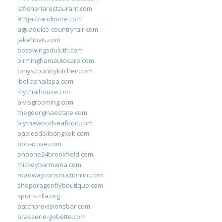
lafisheriarestaurant.com
915jazzandmore.com
aguadulce-countryfair.com
jakehovis.com
bosswingsduluth.com
birminghamautocare.com
tonyscountrykitchen.com
jbellasnailspa.com
mychaihouse.com
alvisgrooming.com
thegeorginaestate.com
blythewoodseafood.com
paolosdelibangkok.com
bobacove.com
phoone24brookfield.com
mickeybarmama.com
roadwayconstructioninc.com
shopdragonflyboutique.com
sportszilla.org
batchprovisionsbar.com
brasserie-gobette.com