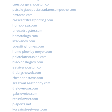
cuesburgershouston.com
psicologiaespecializadaencampeche.com
dmtacos.com
crescentstreetprinting.com
hornopizza.com
driveadragster.com
hematologa.com
lizaivanov.com
guesttinyhomes.com
home-plow-by-meyer.com
palatelatincuisine.com
blackdoglegacy.com
eatvivahouston.com
thebigshowok.com
chimeandstave.com
greatwallseafoodny.com
theloverose.com
gabriovoice.com
resinflowart.com
p-sports.net
korsairstreetwear.com