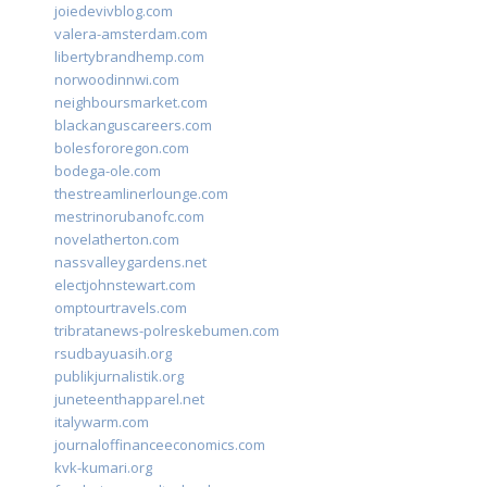
joiedevivblog.com
valera-amsterdam.com
libertybrandhemp.com
norwoodinnwi.com
neighboursmarket.com
blackanguscareers.com
bolesfororegon.com
bodega-ole.com
thestreamlinerlounge.com
mestrinorubanofc.com
novelatherton.com
nassvalleygardens.net
electjohnstewart.com
omptourtravels.com
tribratanews-polreskebumen.com
rsudbayuasih.org
publikjurnalistik.org
juneteenthapparel.net
italywarm.com
journaloffinanceeconomics.com
kvk-kumari.org