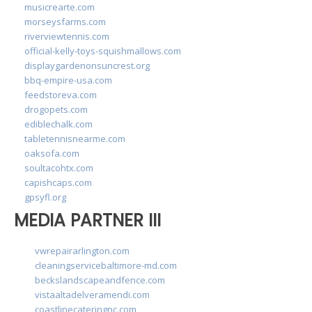
musicrearte.com
morseysfarms.com
riverviewtennis.com
official-kelly-toys-squishmallows.com
displaygardenonsuncrest.org
bbq-empire-usa.com
feedstoreva.com
drogopets.com
ediblechalk.com
tabletennisnearme.com
oaksofa.com
soultacohtx.com
capishcaps.com
gpsyfl.org
MEDIA PARTNER III
vwrepairarlington.com
cleaningservicebaltimore-md.com
beckslandscapeandfence.com
vistaaltadelveramendi.com
coastlinecateringnc.com