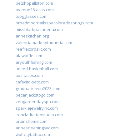
petshopallston.com
avenue26tacos.com
topgglasses.com
broadmoornailsspacoloradosprings.com
missblackpasadena.com
anneskitchen.org
valenciamarketytaqueria.com
reefrecordsllc.com
alawaffle.com
aryouthfishing.com
united-basketball.com
tios-tacos.com
cafecito-satx.com
graduacionviu2023.com
pecanjackstogo.com
zengardendayspa.com
sparklejewelryinc.com
ironcladtattoostudio.com
bruinshome.com
annascleaningsvc.com
wolfcitytattoo.com