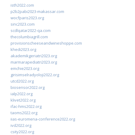
isth2022.com
p2b2pabi2023-makassar.com
wocfparis2023.org
sinc2023.com
scdlqatar2022-qa.com
thecolumbiagrill.com
provisionscheeseandwineshoppe.com
khedi2023.org
akademikgeriatri2023.org
marmarapediatri2023.org
emchie2023.org
girisimselradyoloji2022.org
utcd2022.org
biosensor2022.org
ialp2022.org
klivet2022.org
ifac-hms2022.org
taoms2022.org
iias-euromena-conference2022.org
ivd2022.org
csity2022.org