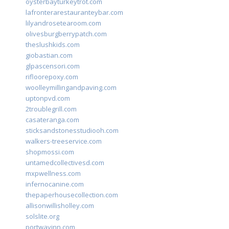
oysterbayturkeytrot.com
lafronterarestauranteybar.com
lilyandrosetearoom.com
olivesburgberrypatch.com
theslushkids.com
giobastian.com
glpascensori.com
rifloorepoxy.com
woolleymillingandpaving.com
uptonpvd.com
2troublegrill.com
casateranga.com
sticksandstonesstudiooh.com
walkers-treeservice.com
shopmossi.com
untamedcollectivesd.com
mxpwellness.com
infernocanine.com
thepaperhousecollection.com
allisonwillisholley.com
solslite.org
portwayinn.com