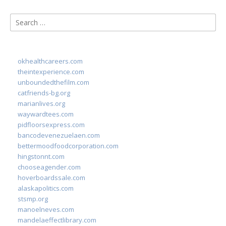
Search
for:
okhealthcareers.com
theintexperience.com
unboundedthefilm.com
catfriends-bg.org
marianlives.org
waywardtees.com
pidfloorsexpress.com
bancodevenezuelaen.com
bettermoodfoodcorporation.com
hingstonnt.com
chooseagender.com
hoverboardssale.com
alaskapolitics.com
stsmp.org
manoelneves.com
mandelaeffectlibrary.com