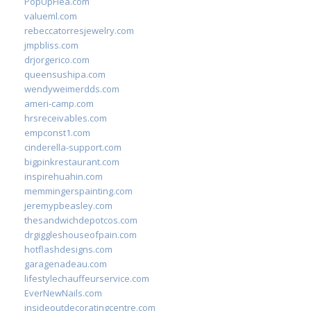
PopUpFlea.com
valueml.com
rebeccatorresjewelry.com
jmpbliss.com
drjorgerico.com
queensushipa.com
wendyweimerdds.com
ameri-camp.com
hrsreceivables.com
empconst1.com
cinderella-support.com
bigpinkrestaurant.com
inspirehuahin.com
memmingerspainting.com
jeremypbeasley.com
thesandwichdepotcos.com
drgiggleshouseofpain.com
hotflashdesigns.com
garagenadeau.com
lifestylechauffeurservice.com
EverNewNails.com
insideoutdecoratingcentre.com