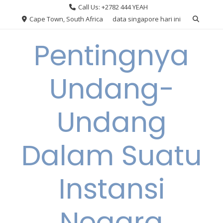
Skip
Call Us: +2782 444 YEAH
to
Cape Town, South Africa
data singapore hari ini
content
Pentingnya
Undang-
Undang
Dalam Suatu
Instansi
Negara