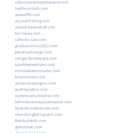
valenciamarketytaqueria.com
reefrecordsllc.com
alawaffle.com
aryouthfishing.com
united-basketball.com
tios-tacos.com
cafecito-satx.com
graduacionviu2023.com
pecanjackstogo.com
zengardendayspa.com
sparklejewelryinc.com
ironcladtattoostudio.com
bruinshome.com
annascleaningsvc.com
wolfcitytattoo.com
oysterbayturkeytrot.com
lafronterarestauranteybar.com
lilyandrosetearoom.com
olivesburgberrypatch.com
theslushkids.com
giobastian.com