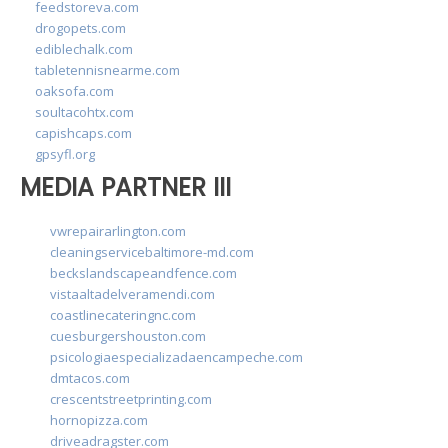
feedstoreva.com
drogopets.com
ediblechalk.com
tabletennisnearme.com
oaksofa.com
soultacohtx.com
capishcaps.com
gpsyfl.org
MEDIA PARTNER III
vwrepairarlington.com
cleaningservicebaltimore-md.com
beckslandscapeandfence.com
vistaaltadelveramendi.com
coastlinecateringnc.com
cuesburgershouston.com
psicologiaespecializadaencampeche.com
dmtacos.com
crescentstreetprinting.com
hornopizza.com
driveadragster.com