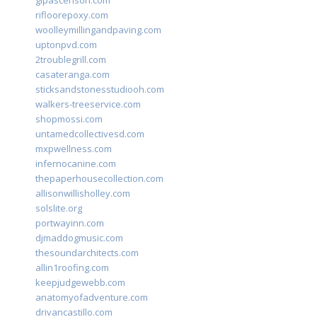
glpascensori.com
rifloorepoxy.com
woolleymillingandpaving.com
uptonpvd.com
2troublegrill.com
casateranga.com
sticksandstonesstudiooh.com
walkers-treeservice.com
shopmossi.com
untamedcollectivesd.com
mxpwellness.com
infernocanine.com
thepaperhousecollection.com
allisonwillisholley.com
solslite.org
portwayinn.com
djmaddogmusic.com
thesoundarchitects.com
allin1roofing.com
keepjudgewebb.com
anatomyofadventure.com
drivancastillo.com