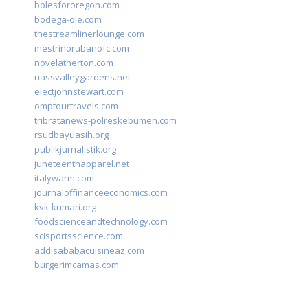
bolesfororegon.com
bodega-ole.com
thestreamlinerlounge.com
mestrinorubanofc.com
novelatherton.com
nassvalleygardens.net
electjohnstewart.com
omptourtravels.com
tribratanews-polreskebumen.com
rsudbayuasih.org
publikjurnalistik.org
juneteenthapparel.net
italywarm.com
journaloffinanceeconomics.com
kvk-kumari.org
foodscienceandtechnology.com
scisportsscience.com
addisababacuisineaz.com
burgerimcamas.com