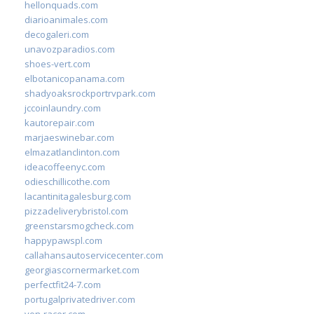
hellonquads.com
diarioanimales.com
decogaleri.com
unavozparadios.com
shoes-vert.com
elbotanicopanama.com
shadyoaksrockportrvpark.com
jccoinlaundry.com
kautorepair.com
marjaeswinebar.com
elmazatlanclinton.com
ideacoffeenyc.com
odieschillicothe.com
lacantinitagalesburg.com
pizzadeliverybristol.com
greenstarsmogcheck.com
happypawspl.com
callahansautoservicecenter.com
georgiascornermarket.com
perfectfit24-7.com
portugalprivatedriver.com
von-racer.com