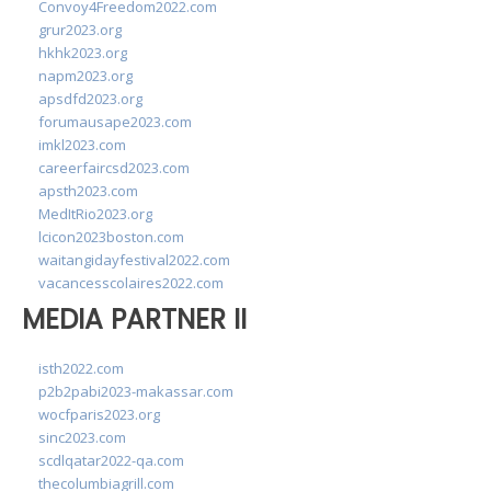
Convoy4Freedom2022.com
grur2023.org
hkhk2023.org
napm2023.org
apsdfd2023.org
forumausape2023.com
imkl2023.com
careerfaircsd2023.com
apsth2023.com
MedItRio2023.org
lcicon2023boston.com
waitangidayfestival2022.com
vacancesscolaires2022.com
MEDIA PARTNER II
isth2022.com
p2b2pabi2023-makassar.com
wocfparis2023.org
sinc2023.com
scdlqatar2022-qa.com
thecolumbiagrill.com