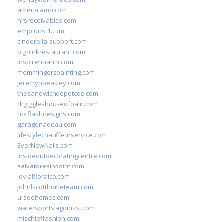
ameri-camp.com
hrsreceivables.com
empconst1.com
cinderella-support.com
bigpinkrestaurant.com
inspirehuahin.com
memmingerspainting.com
jeremypbeasley.com
thesandwichdepotcos.com
drgiggleshouseofpain.com
hotflashdesigns.com
garagenadeau.com
lifestylechauffeurservice.com
EverNewNails.com
insideoutdecoratingcentre.com
salvatoresinpoint.com
jovialfloralco.com
johnlscotthometeam.com
u-seehomes.com
watersportslagonissi.com
mischieffashion.com