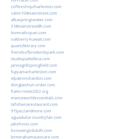
coffeeshopcharleston.com
salon104mainstreet.com
alkaspringswater.com
318mainstreet8h.com
lovenailsspari.com
oakberry-kuwait.com
quartzliterary.com
friendsofbroderickpark.com
studiopiattellina.com
jannagrillspringfield.com
fujiyamacharleston.com
elpatronchardon.com
donglaishun-order.com
fiamc-rome2022.org
mariceworldessentials.com
lafisheriarestaurant.com
915jazzandmore.com
aguadulce-countryfair.com
jakehovis.com
bosswingsduluth.com
birminghamautocare.com