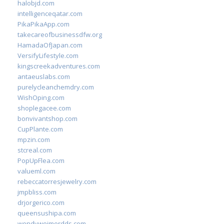
halobjd.com
intelligenceqatar.com
PikaPikaApp.com
takecareofbusinessdfw.org
HamadaOfJapan.com
VersifyLifestyle.com
kingscreekadventures.com
antaeuslabs.com
purelycleanchemdry.com
WishOping.com
shoplegacee.com
bonvivantshop.com
CupPlante.com
mpzin.com
stcreal.com
PopUpFlea.com
valueml.com
rebeccatorresjewelry.com
jmpbliss.com
drjorgerico.com
queensushipa.com
wendyweimerdds.com