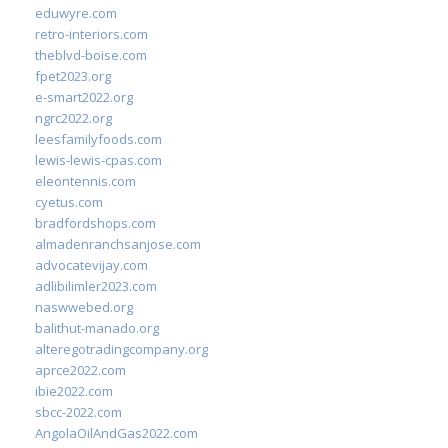
eduwyre.com
retro-interiors.com
theblvd-boise.com
fpet2023.org
e-smart2022.org
ngrc2022.org
leesfamilyfoods.com
lewis-lewis-cpas.com
eleontennis.com
cyetus.com
bradfordshops.com
almadenranchsanjose.com
advocatevijay.com
adlibilimler2023.com
naswwebed.org
balithut-manado.org
alteregotradingcompany.org
aprce2022.com
ibie2022.com
sbcc-2022.com
AngolaOilAndGas2022.com