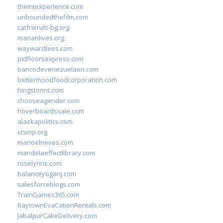
theintexperience.com
unboundedthefilm.com
catfriends-bg.org
marianlives.org
waywardtees.com
pidfloorsexpress.com
bancodevenezuelaen.com
bettermoodfoodcorporation.com
hingstonnt.com
chooseagender.com
hoverboardssale.com
alaskapolitics.com
stsmp.org
manoelneves.com
mandelaeffectlibrary.com
roselynns.com
balanceyoganj.com
salesforceblogs.com
TrainGames365.com
BaytownEvaCationRentals.com
JabalpurCakeDelivery.com