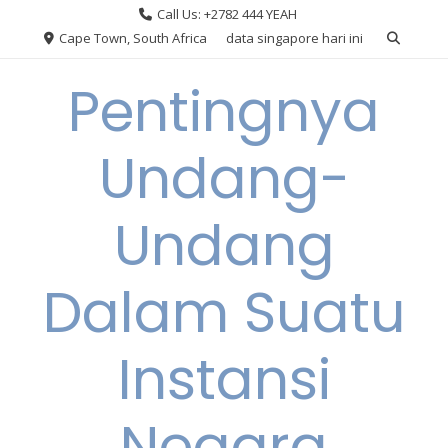
Skip
Call Us: +2782 444 YEAH
to
Cape Town, South Africa
data singapore hari ini
content
Pentingnya
Undang-
Undang
Dalam Suatu
Instansi
Negara