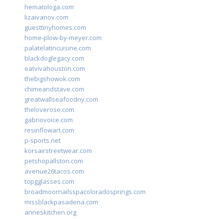
hematologa.com
lizaivanov.com
guesttinyhomes.com
home-plow-by-meyer.com
palatelatincuisine.com
blackdoglegacy.com
eatvivahouston.com
thebigshowok.com
chimeandstave.com
greatwallseafoodny.com
theloverose.com
gabriovoice.com
resinflowart.com
p-sports.net
korsairstreetwear.com
petshopallston.com
avenue26tacos.com
topgglasses.com
broadmoornailsspacoloradosprings.com
missblackpasadena.com
anneskitchen.org