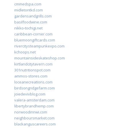
cmmedspa.com
midletontkd.com
gardensandgrills.com
basilfoodwine.com
nikko-tochigi.net
caribbean-corner.com
bluemoongiftcards.com
rivercitysteampunkexpo.com
kchoops.net
mountainsideskateshop.com
kirtlandcitytavern.com
301nutritionspot.com
ammos-stores.com
loceanecreations.com
birdsongridgefarm.com
joiedevivblog.com
valera-amsterdam.com
libertybrandhemp.com
norwoodinnwi.com
neighboursmarket.com
blackanguscareers.com