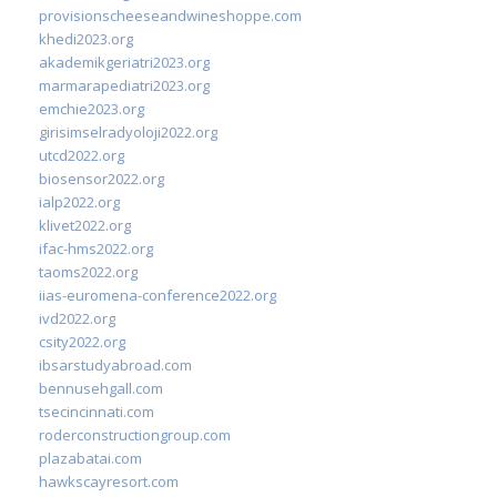
provisionscheeseandwineshoppe.com
khedi2023.org
akademikgeriatri2023.org
marmarapediatri2023.org
emchie2023.org
girisimselradyoloji2022.org
utcd2022.org
biosensor2022.org
ialp2022.org
klivet2022.org
ifac-hms2022.org
taoms2022.org
iias-euromena-conference2022.org
ivd2022.org
csity2022.org
ibsarstudyabroad.com
bennusehgall.com
tsecincinnati.com
roderconstructiongroup.com
plazabatai.com
hawkscayresort.com