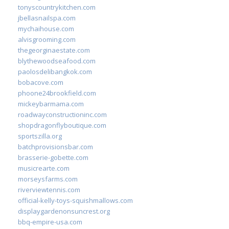
tonyscountrykitchen.com
jbellasnailspa.com
mychaihouse.com
alvisgrooming.com
thegeorginaestate.com
blythewoodseafood.com
paolosdelibangkok.com
bobacove.com
phoone24brookfield.com
mickeybarmama.com
roadwayconstructioninc.com
shopdragonflyboutique.com
sportszilla.org
batchprovisionsbar.com
brasserie-gobette.com
musicrearte.com
morseysfarms.com
riverviewtennis.com
official-kelly-toys-squishmallows.com
displaygardenonsuncrest.org
bbq-empire-usa.com