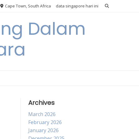
Cape Town, South Africa
data singapore hari ini
ang Dalam
ara
Archives
March 2026
February 2026
January 2026
December 2025