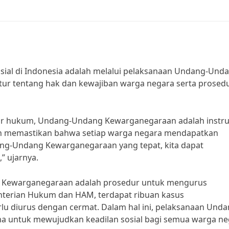
sial di Indonesia adalah melalui pelaksanaan Undang-Und
r tentang hak dan kewajiban warga negara serta prosed
pakar hukum, Undang-Undang Kewarganegaraan adalah inst
an memastikan bahwa setiap warga negara mendapatkan
ang-Undang Kewarganegaraan yang tepat, kita dapat
” ujarnya.
g Kewarganegaraan adalah prosedur untuk mengurus
terian Hukum dan HAM, terdapat ribuan kasus
lu diurus dengan cermat. Dalam hal ini, pelaksanaan Unda
 untuk mewujudkan keadilan sosial bagi semua warga ne