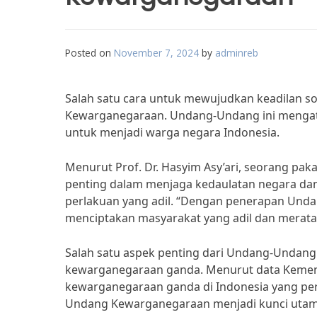
Posted on
November 7, 2024
by
adminreb
Salah satu cara untuk mewujudkan keadilan so
Kewarganegaraan. Undang-Undang ini mengatu
untuk menjadi warga negara Indonesia.
Menurut Prof. Dr. Hasyim Asy’ari, seorang 
penting dalam menjaga kedaulatan negara d
perlakuan yang adil. “Dengan penerapan Und
menciptakan masyarakat yang adil dan merata,
Salah satu aspek penting dari Undang-Undan
kewarganegaraan ganda. Menurut data Kemen
kewarganegaraan ganda di Indonesia yang per
Undang Kewarganegaraan menjadi kunci utama