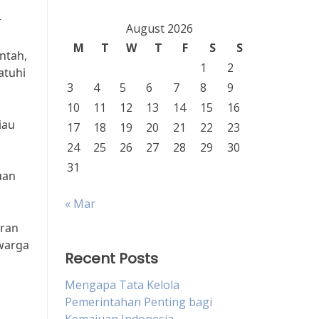
r
August 2026
M
T
W
T
F
S
S
ntah,
1
2
atuhi
3
4
5
6
7
8
9
10
11
12
13
14
15
16
iau
17
18
19
20
21
22
23
24
25
26
27
28
29
30
31
uan
« Mar
eran
warga
Recent Posts
Mengapa Tata Kelola
Pemerintahan Penting bagi