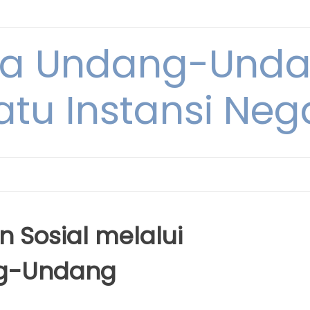
ya Undang-Und
atu Instansi Neg
 Sosial melalui
ng-Undang