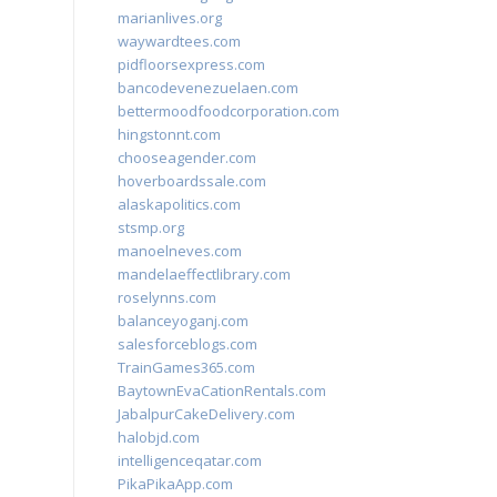
marianlives.org
waywardtees.com
pidfloorsexpress.com
bancodevenezuelaen.com
bettermoodfoodcorporation.com
hingstonnt.com
chooseagender.com
hoverboardssale.com
alaskapolitics.com
stsmp.org
manoelneves.com
mandelaeffectlibrary.com
roselynns.com
balanceyoganj.com
salesforceblogs.com
TrainGames365.com
BaytownEvaCationRentals.com
JabalpurCakeDelivery.com
halobjd.com
intelligenceqatar.com
PikaPikaApp.com