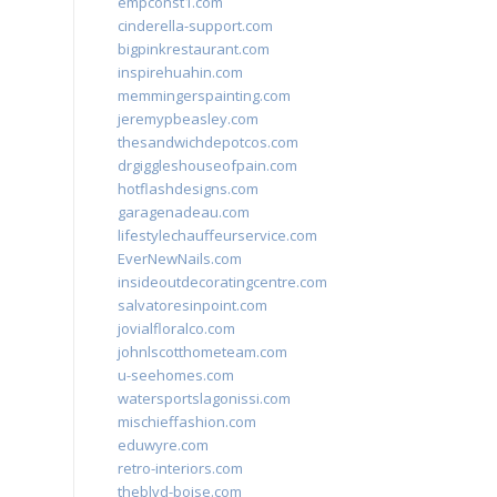
empconst1.com
cinderella-support.com
bigpinkrestaurant.com
inspirehuahin.com
memmingerspainting.com
jeremypbeasley.com
thesandwichdepotcos.com
drgiggleshouseofpain.com
hotflashdesigns.com
garagenadeau.com
lifestylechauffeurservice.com
EverNewNails.com
insideoutdecoratingcentre.com
salvatoresinpoint.com
jovialfloralco.com
johnlscotthometeam.com
u-seehomes.com
watersportslagonissi.com
mischieffashion.com
eduwyre.com
retro-interiors.com
theblvd-boise.com