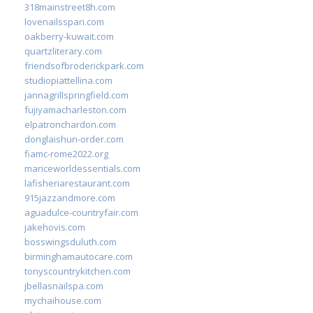
318mainstreet8h.com
lovenailsspari.com
oakberry-kuwait.com
quartzliterary.com
friendsofbroderickpark.com
studiopiattellina.com
jannagrillspringfield.com
fujiyamacharleston.com
elpatronchardon.com
donglaishun-order.com
fiamc-rome2022.org
mariceworldessentials.com
lafisheriarestaurant.com
915jazzandmore.com
aguadulce-countryfair.com
jakehovis.com
bosswingsduluth.com
birminghamautocare.com
tonyscountrykitchen.com
jbellasnailspa.com
mychaihouse.com