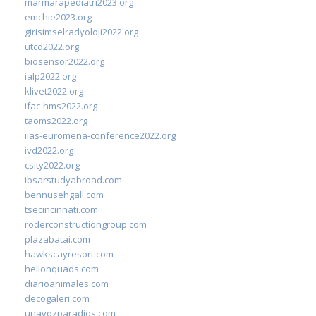
marmarapediatri2023.org
emchie2023.org
girisimselradyoloji2022.org
utcd2022.org
biosensor2022.org
ialp2022.org
klivet2022.org
ifac-hms2022.org
taoms2022.org
iias-euromena-conference2022.org
ivd2022.org
csity2022.org
ibsarstudyabroad.com
bennusehgall.com
tsecincinnati.com
roderconstructiongroup.com
plazabatai.com
hawkscayresort.com
hellonquads.com
diarioanimales.com
decogaleri.com
unavozparadios.com