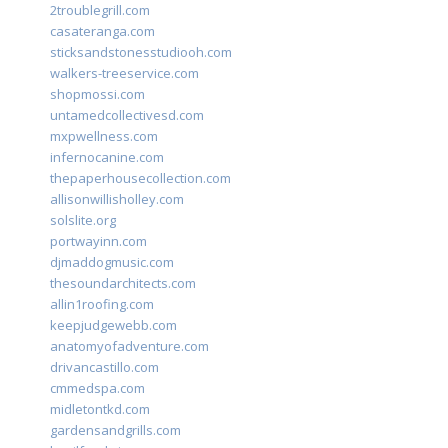
2troublegrill.com
casateranga.com
sticksandstonesstudiooh.com
walkers-treeservice.com
shopmossi.com
untamedcollectivesd.com
mxpwellness.com
infernocanine.com
thepaperhousecollection.com
allisonwillisholley.com
solslite.org
portwayinn.com
djmaddogmusic.com
thesoundarchitects.com
allin1roofing.com
keepjudgewebb.com
anatomyofadventure.com
drivancastillo.com
cmmedspa.com
midletontkd.com
gardensandgrills.com