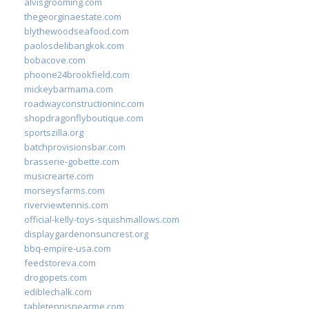
alvisgrooming.com
thegeorginaestate.com
blythewoodseafood.com
paolosdelibangkok.com
bobacove.com
phoone24brookfield.com
mickeybarmama.com
roadwayconstructioninc.com
shopdragonflyboutique.com
sportszilla.org
batchprovisionsbar.com
brasserie-gobette.com
musicrearte.com
morseysfarms.com
riverviewtennis.com
official-kelly-toys-squishmallows.com
displaygardenonsuncrest.org
bbq-empire-usa.com
feedstoreva.com
drogopets.com
ediblechalk.com
tabletennisnearme.com