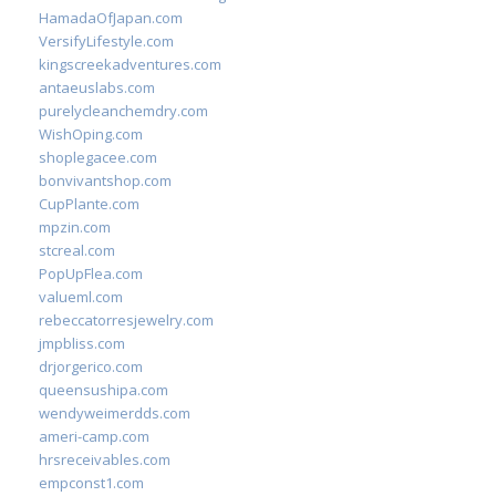
HamadaOfJapan.com
VersifyLifestyle.com
kingscreekadventures.com
antaeuslabs.com
purelycleanchemdry.com
WishOping.com
shoplegacee.com
bonvivantshop.com
CupPlante.com
mpzin.com
stcreal.com
PopUpFlea.com
valueml.com
rebeccatorresjewelry.com
jmpbliss.com
drjorgerico.com
queensushipa.com
wendyweimerdds.com
ameri-camp.com
hrsreceivables.com
empconst1.com