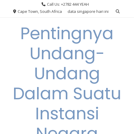
Skip
Call Us: +2782 444 YEAH
to
Cape Town, South Africa
data singapore hari ini
content
Pentingnya
Undang-
Undang
Dalam Suatu
Instansi
Negara