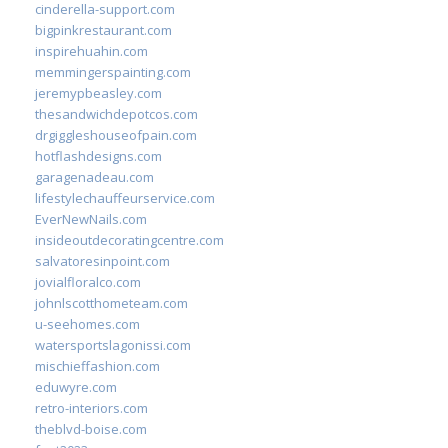
cinderella-support.com
bigpinkrestaurant.com
inspirehuahin.com
memmingerspainting.com
jeremypbeasley.com
thesandwichdepotcos.com
drgiggleshouseofpain.com
hotflashdesigns.com
garagenadeau.com
lifestylechauffeurservice.com
EverNewNails.com
insideoutdecoratingcentre.com
salvatoresinpoint.com
jovialfloralco.com
johnlscotthometeam.com
u-seehomes.com
watersportslagonissi.com
mischieffashion.com
eduwyre.com
retro-interiors.com
theblvd-boise.com