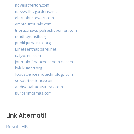
novelatherton.com
nassvalleygardens.net
electjohnstewart.com
omptourtravels.com
tribratanews-polreskebumen.com
rsudbayuasih.org
publikjurnalistik.org
juneteenthapparel.net
italywarm.com
journaloffinanceeconomics.com
kvk-kumari.org
foodscienceandtechnology.com
scisportsscience.com
addisababacuisineaz.com
burgerimcamas.com
Link Alternatif
Result HK