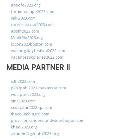
apsdfd2023.org
forumausape2023.com
imkl2023.com
careerfaircsd2023.com
apsth2023.com
MedItRio2023.org
lcicon2023boston.com
waitangidayfestival2022.com
vacancesscolaires2022.com
MEDIA PARTNER II
isth2022.com
p2b2pabi2023-makassar.com
wocfparis2023.org
sinc2023.com
scdlqatar2022-qa.com
thecolumbiagrill.com
provisionscheeseandwineshoppe.com
khedi2023.org
akademikgeriatri2023.org