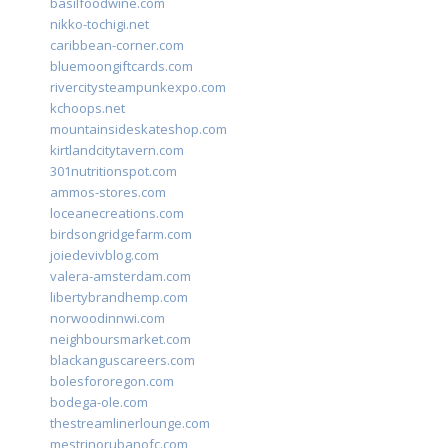
basilfoodwine.com
nikko-tochigi.net
caribbean-corner.com
bluemoongiftcards.com
rivercitysteampunkexpo.com
kchoops.net
mountainsideskateshop.com
kirtlandcitytavern.com
301nutritionspot.com
ammos-stores.com
loceanecreations.com
birdsongridgefarm.com
joiedevivblog.com
valera-amsterdam.com
libertybrandhemp.com
norwoodinnwi.com
neighboursmarket.com
blackanguscareers.com
bolesfororegon.com
bodega-ole.com
thestreamlinerlounge.com
mestrinorubanofc.com