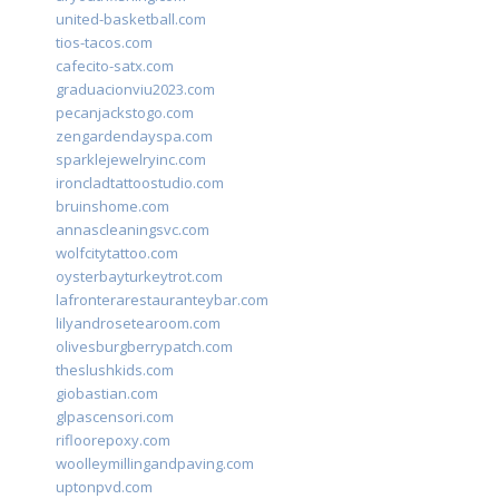
united-basketball.com
tios-tacos.com
cafecito-satx.com
graduacionviu2023.com
pecanjackstogo.com
zengardendayspa.com
sparklejewelryinc.com
ironcladtattoostudio.com
bruinshome.com
annascleaningsvc.com
wolfcitytattoo.com
oysterbayturkeytrot.com
lafronterarestauranteybar.com
lilyandrosetearoom.com
olivesburgberrypatch.com
theslushkids.com
giobastian.com
glpascensori.com
rifloorepoxy.com
woolleymillingandpaving.com
uptonpvd.com