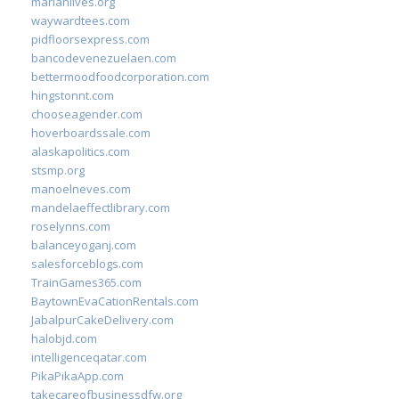
marianlives.org
waywardtees.com
pidfloorsexpress.com
bancodevenezuelaen.com
bettermoodfoodcorporation.com
hingstonnt.com
chooseagender.com
hoverboardssale.com
alaskapolitics.com
stsmp.org
manoelneves.com
mandelaeffectlibrary.com
roselynns.com
balanceyoganj.com
salesforceblogs.com
TrainGames365.com
BaytownEvaCationRentals.com
JabalpurCakeDelivery.com
halobjd.com
intelligenceqatar.com
PikaPikaApp.com
takecareofbusinessdfw.org