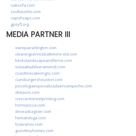
oaksofa.com
soultacohtx.com
capishcaps.com
gpsyfl.org
MEDIA PARTNER III
vwrepairarlington.com
cleaningservicebaltimore-md.com
beckslandscapeandfence.com
vistaaltadelveramendi.com
coastlinecateringnc.com
cuesburgershouston.com
psicologiaespecializadaencampeche.com
dmtacos.com
crescentstreetprinting.com
hornopizza.com
driveadragster.com
hematologa.com
lizaivanov.com
guesttinyhomes.com