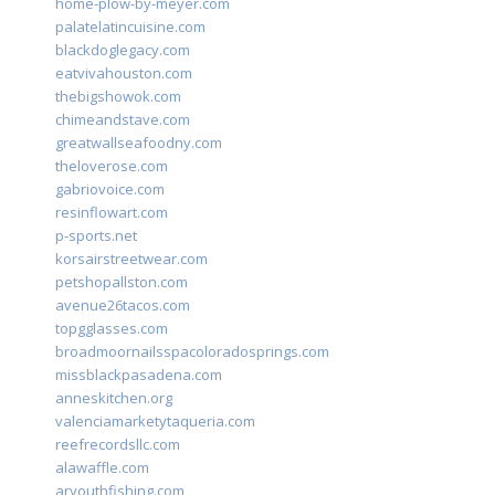
home-plow-by-meyer.com
palatelatincuisine.com
blackdoglegacy.com
eatvivahouston.com
thebigshowok.com
chimeandstave.com
greatwallseafoodny.com
theloverose.com
gabriovoice.com
resinflowart.com
p-sports.net
korsairstreetwear.com
petshopallston.com
avenue26tacos.com
topgglasses.com
broadmoornailsspacoloradosprings.com
missblackpasadena.com
anneskitchen.org
valenciamarketytaqueria.com
reefrecordsllc.com
alawaffle.com
aryouthfishing.com