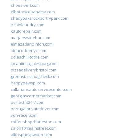
shoes-vert.com
elbotanicopanama.com
shadyoaksrockportrvpark.com
jccoinlaundry.com
kautorepair.com
marjaeswinebar.com
elmazatlanclinton.com
ideacoffeenyc.com
odieschillicothe.com
lacantinitagalesburg.com
pizzadeliverybristol.com
greenstarsmogcheck.com
happypawspl.com
callahansautoservicecenter.com
georgiascornermarket.com
perfectfit24-7.com
portugalprivatedriver.com
von-racer.com
coffeeshopcharleston.com
salon104mainstreet.com
alkaspringswater.com