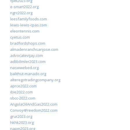
fpet2023.org
e-smart2022.org
ngrc2022.org
leesfamilyfoods.com
lewis-lewis-cpas.com
eleontennis.com
cyetus.com
bradfordshops.com
almadenranchsanjose.com
advocatevijay.com
adlibilimler2023.com
naswwebed.org
balithut-manado.org
alteregotradingcompany.org
aprce2022.com
ibie2022.com
sbcc-2022.com
AngolaOilAndGas2022.com
Convoy4Freedom2022.com
grur2023.org
hkhk2023.org
napm2023.org