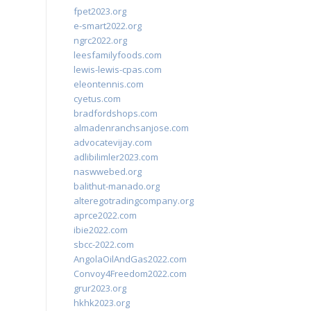
fpet2023.org
e-smart2022.org
ngrc2022.org
leesfamilyfoods.com
lewis-lewis-cpas.com
eleontennis.com
cyetus.com
bradfordshops.com
almadenranchsanjose.com
advocatevijay.com
adlibilimler2023.com
naswwebed.org
balithut-manado.org
alteregotradingcompany.org
aprce2022.com
ibie2022.com
sbcc-2022.com
AngolaOilAndGas2022.com
Convoy4Freedom2022.com
grur2023.org
hkhk2023.org