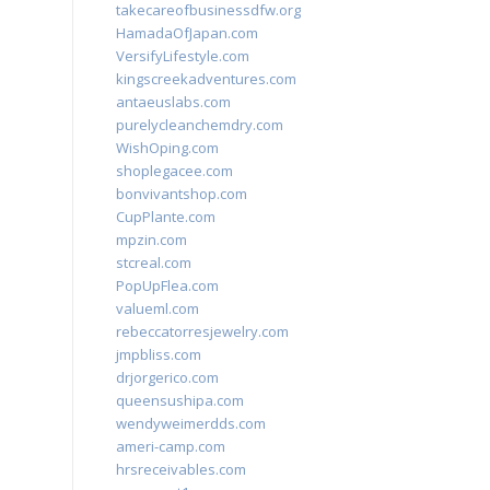
takecareofbusinessdfw.org
HamadaOfJapan.com
VersifyLifestyle.com
kingscreekadventures.com
antaeuslabs.com
purelycleanchemdry.com
WishOping.com
shoplegacee.com
bonvivantshop.com
CupPlante.com
mpzin.com
stcreal.com
PopUpFlea.com
valueml.com
rebeccatorresjewelry.com
jmpbliss.com
drjorgerico.com
queensushipa.com
wendyweimerdds.com
ameri-camp.com
hrsreceivables.com