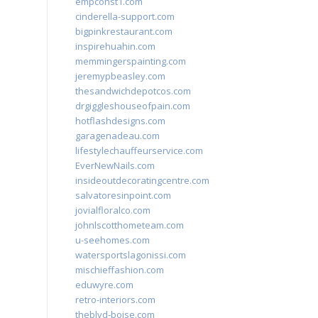
empconst1.com
cinderella-support.com
bigpinkrestaurant.com
inspirehuahin.com
memmingerspainting.com
jeremypbeasley.com
thesandwichdepotcos.com
drgiggleshouseofpain.com
hotflashdesigns.com
garagenadeau.com
lifestylechauffeurservice.com
EverNewNails.com
insideoutdecoratingcentre.com
salvatoresinpoint.com
jovialfloralco.com
johnlscotthometeam.com
u-seehomes.com
watersportslagonissi.com
mischieffashion.com
eduwyre.com
retro-interiors.com
theblvd-boise.com