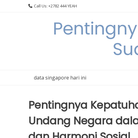
Skip
Call Us: +2782 444 YEAH
to
content
Pentingn
Su
data singapore hari ini
Pentingnya Kepatuh
Undang Negara dal
dan Harmoni Sosial