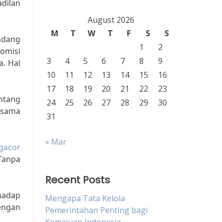
dilan
August 2026
M
T
W
T
F
S
S
ndang
1
2
omisi
3
4
5
6
7
8
9
a. Hal
10
11
12
13
14
15
16
17
18
19
20
21
22
23
entang
24
25
26
27
28
29
30
-sama
31
« Mar
 gacor
Tanpa
Recent Posts
hadap
Mengapa Tata Kelola
engan
Pemerintahan Penting bagi