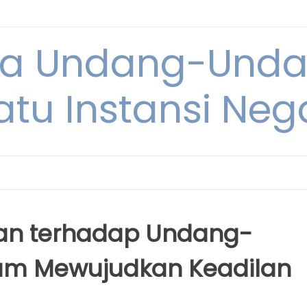
ya Undang-Und
atu Instansi Neg
an terhadap Undang-
am Mewujudkan Keadilan