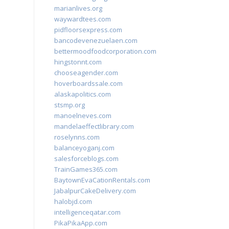
marianlives.org
waywardtees.com
pidfloorsexpress.com
bancodevenezuelaen.com
bettermoodfoodcorporation.com
hingstonnt.com
chooseagender.com
hoverboardssale.com
alaskapolitics.com
stsmp.org
manoelneves.com
mandelaeffectlibrary.com
roselynns.com
balanceyoganj.com
salesforceblogs.com
TrainGames365.com
BaytownEvaCationRentals.com
JabalpurCakeDelivery.com
halobjd.com
intelligenceqatar.com
PikaPikaApp.com