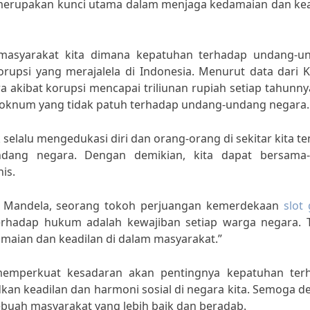
erupakan kunci utama dalam menjaga kedamaian dan kea
masyarakat kita dimana kepatuhan terhadap undang-u
rupsi yang merajalela di Indonesia. Menurut data dari K
 akibat korupsi mencapai triliunan rupiah setiap tahunny
oknum yang tidak patuh terhadap undang-undang negara.
 selalu mengedukasi diri dan orang-orang di sekitar kita t
ndang negara. Dengan demikian, kita dapat bersama
is.
n Mandela, seorang tokoh perjuangan kemerdekaan
slot
erhadap hukum adalah kewajiban setiap warga negara. 
maian dan keadilan di dalam masyarakat.”
memperkuat kesadaran akan pentingnya kepatuhan ter
n keadilan dan harmoni sosial di negara kita. Semoga d
ebuah masyarakat yang lebih baik dan beradab.