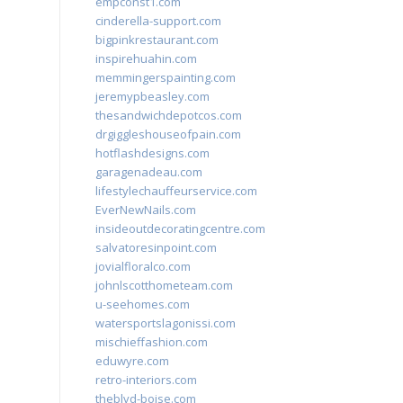
empconst1.com
cinderella-support.com
bigpinkrestaurant.com
inspirehuahin.com
memmingerspainting.com
jeremypbeasley.com
thesandwichdepotcos.com
drgiggleshouseofpain.com
hotflashdesigns.com
garagenadeau.com
lifestylechauffeurservice.com
EverNewNails.com
insideoutdecoratingcentre.com
salvatoresinpoint.com
jovialfloralco.com
johnlscotthometeam.com
u-seehomes.com
watersportslagonissi.com
mischieffashion.com
eduwyre.com
retro-interiors.com
theblvd-boise.com