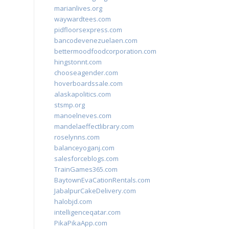
marianlives.org
waywardtees.com
pidfloorsexpress.com
bancodevenezuelaen.com
bettermoodfoodcorporation.com
hingstonnt.com
chooseagender.com
hoverboardssale.com
alaskapolitics.com
stsmp.org
manoelneves.com
mandelaeffectlibrary.com
roselynns.com
balanceyoganj.com
salesforceblogs.com
TrainGames365.com
BaytownEvaCationRentals.com
JabalpurCakeDelivery.com
halobjd.com
intelligenceqatar.com
PikaPikaApp.com