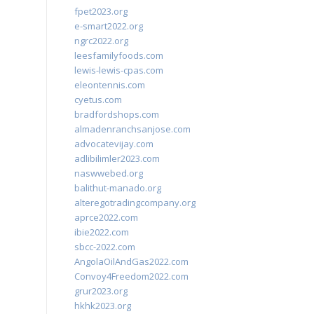
fpet2023.org
e-smart2022.org
ngrc2022.org
leesfamilyfoods.com
lewis-lewis-cpas.com
eleontennis.com
cyetus.com
bradfordshops.com
almadenranchsanjose.com
advocatevijay.com
adlibilimler2023.com
naswwebed.org
balithut-manado.org
alteregotradingcompany.org
aprce2022.com
ibie2022.com
sbcc-2022.com
AngolaOilAndGas2022.com
Convoy4Freedom2022.com
grur2023.org
hkhk2023.org