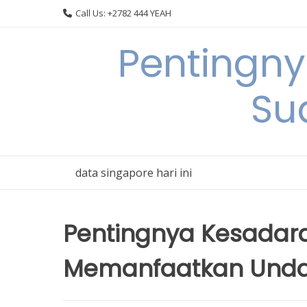
Skip
Call Us: +2782 444 YEAH
to
content
Pentingn
Su
data singapore hari ini
Pentingnya Kesada
Memanfaatkan Unda