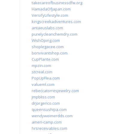
takecareofbusinessdfw.org
HamadaOfJapan.com
VersifyLifestyle.com
kingscreekadventures.com
antaeuslabs.com
purelycleanchemdry.com
WishOping.com
shoplegacee.com
bonvivantshop.com
CupPlante.com
mpzin.com
stcreal.com
PopUpFlea.com
valueml.com
rebeccatorresjewelry.com
jmpbliss.com
drjorgerico.com
queensushipa.com
wendyweimerdds.com
ameri-camp.com
hrsreceivables.com