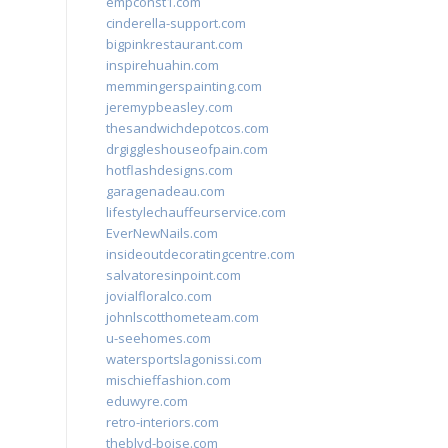
empconst1.com
cinderella-support.com
bigpinkrestaurant.com
inspirehuahin.com
memmingerspainting.com
jeremypbeasley.com
thesandwichdepotcos.com
drgiggleshouseofpain.com
hotflashdesigns.com
garagenadeau.com
lifestylechauffeurservice.com
EverNewNails.com
insideoutdecoratingcentre.com
salvatoresinpoint.com
jovialfloralco.com
johnlscotthometeam.com
u-seehomes.com
watersportslagonissi.com
mischieffashion.com
eduwyre.com
retro-interiors.com
theblvd-boise.com