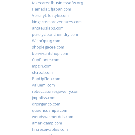
takecareofbusinessdfw.org
HamadaOfJapan.com
VersifyLifestyle.com
kingscreekadventures.com
antaeuslabs.com
purelycleanchemdry.com
WishOping.com
shoplegacee.com
bonvivantshop.com
CupPlante.com
mpzin.com
stcreal.com
PopUpFlea.com
valueml.com
rebeccatorresjewelry.com
jmpbliss.com
drjorgerico.com
queensushipa.com
wendyweimerdds.com
ameri-camp.com
hrsreceivables.com