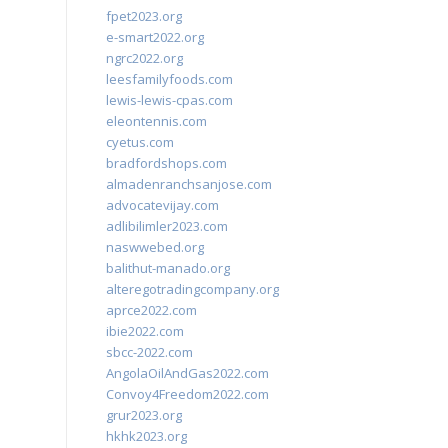
fpet2023.org
e-smart2022.org
ngrc2022.org
leesfamilyfoods.com
lewis-lewis-cpas.com
eleontennis.com
cyetus.com
bradfordshops.com
almadenranchsanjose.com
advocatevijay.com
adlibilimler2023.com
naswwebed.org
balithut-manado.org
alteregotradingcompany.org
aprce2022.com
ibie2022.com
sbcc-2022.com
AngolaOilAndGas2022.com
Convoy4Freedom2022.com
grur2023.org
hkhk2023.org