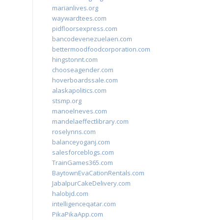
marianlives.org
waywardtees.com
pidfloorsexpress.com
bancodevenezuelaen.com
bettermoodfoodcorporation.com
hingstonnt.com
chooseagender.com
hoverboardssale.com
alaskapolitics.com
stsmp.org
manoelneves.com
mandelaeffectlibrary.com
roselynns.com
balanceyoganj.com
salesforceblogs.com
TrainGames365.com
BaytownEvaCationRentals.com
JabalpurCakeDelivery.com
halobjd.com
intelligenceqatar.com
PikaPikaApp.com