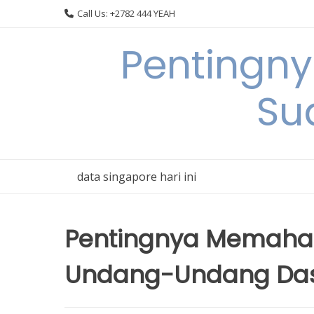
Skip
Call Us: +2782 444 YEAH
to
content
Pentingn
Su
data singapore hari ini
Pentingnya Memaha
Undang-Undang Das