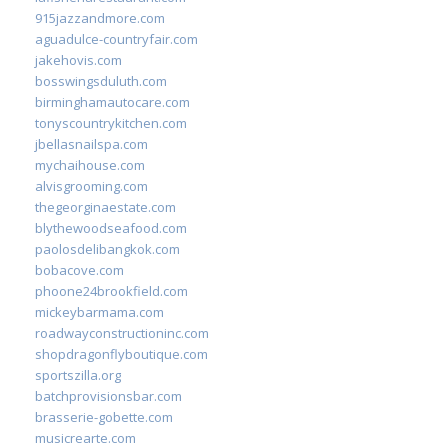
915jazzandmore.com
aguadulce-countryfair.com
jakehovis.com
bosswingsduluth.com
birminghamautocare.com
tonyscountrykitchen.com
jbellasnailspa.com
mychaihouse.com
alvisgrooming.com
thegeorginaestate.com
blythewoodseafood.com
paolosdelibangkok.com
bobacove.com
phoone24brookfield.com
mickeybarmama.com
roadwayconstructioninc.com
shopdragonflyboutique.com
sportszilla.org
batchprovisionsbar.com
brasserie-gobette.com
musicrearte.com