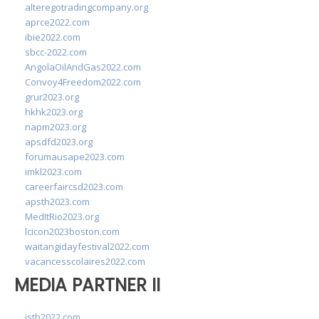
alteregotradingcompany.org
aprce2022.com
ibie2022.com
sbcc-2022.com
AngolaOilAndGas2022.com
Convoy4Freedom2022.com
grur2023.org
hkhk2023.org
napm2023.org
apsdfd2023.org
forumausape2023.com
imkl2023.com
careerfaircsd2023.com
apsth2023.com
MedItRio2023.org
lcicon2023boston.com
waitangidayfestival2022.com
vacancesscolaires2022.com
MEDIA PARTNER II
isth2022.com