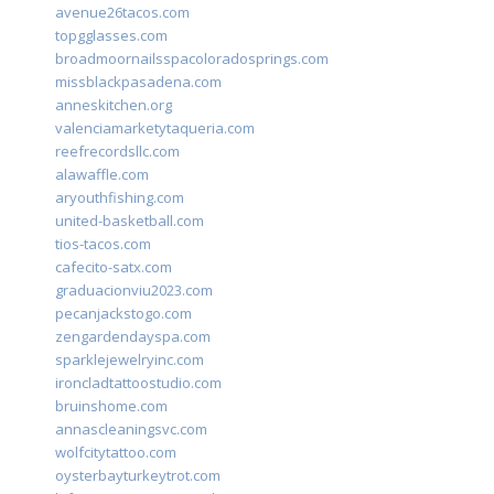
avenue26tacos.com
topgglasses.com
broadmoornailsspacoloradosprings.com
missblackpasadena.com
anneskitchen.org
valenciamarketytaqueria.com
reefrecordsllc.com
alawaffle.com
aryouthfishing.com
united-basketball.com
tios-tacos.com
cafecito-satx.com
graduacionviu2023.com
pecanjackstogo.com
zengardendayspa.com
sparklejewelryinc.com
ironcladtattoostudio.com
bruinshome.com
annascleaningsvc.com
wolfcitytattoo.com
oysterbayturkeytrot.com