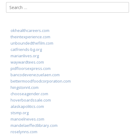
Search
for:
okhealthcareers.com
theintexperience.com
unboundedthefilm.com
catfriends-bg.org
marianlives.org
waywardtees.com
pidfloorsexpress.com
bancodevenezuelaen.com
bettermoodfoodcorporation.com
hingstonnt.com
chooseagender.com
hoverboardssale.com
alaskapolitics.com
stsmp.org
manoelneves.com
mandelaeffectlibrary.com
roselynns.com