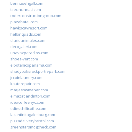
bennusehgall.com
tsecincinnati.com
roderconstructiongroup.com
plazabatai.com
hawkscayresort.com
hellonquads.com
diarioanimales.com
decogaleri.com
unavozparadios.com
shoes-vert.com
elbotanicopanama.com
shadyoaksrockportrvpark.com
jccoinlaundry.com
kautorepair.com
marjaeswinebar.com
elmazatlanclinton.com
ideacoffeenyc.com
odieschillicothe.com
lacantinitagalesburg.com
pizzadeliverybristol.com
greenstarsmogcheck.com