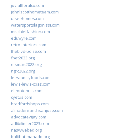
jovialfloralco.com
johnlscotthometeam.com
u-seehomes.com
watersportslagonissi.com
mischieffashion.com
eduwyre.com
retro-interiors.com
theblvd-boise.com
fpet2023.org
e-smart2022.org
ngrc2022.org
leesfamilyfoods.com
lewis-lewis-cpas.com
eleontennis.com
cyetus.com
bradfordshops.com
almadenranchsanjose.com
advocatevijay.com
adlibilimler2023.com
naswwebed.org
balithut-manado.org