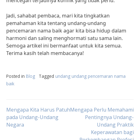
mencegah terjadinya konflik yang tidak perlu.
Jadi, sahabat pembaca, mari kita tingkatkan
pemahaman kita tentang undang-undang
pencemaran nama baik agar kita bisa hidup dalam
harmoni dan saling menghormati satu sama lain.
Semoga artikel ini bermanfaat untuk kita semua.
Terima kasih telah membacanya!
Posted in
Blog
Tagged
undang undang pencemaran nama
baik
Post
Mengapa Kita Harus Patuh
Mengapa Perlu Memahami
pada Undang-Undang
Pentingnya Undang-
Negara
Undang Praktik
navigation
Keperawatan bagi
Perkembangan Profesi