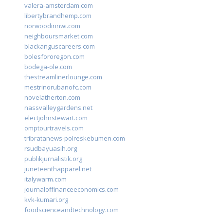
valera-amsterdam.com
libertybrandhemp.com
norwoodinnwi.com
neighboursmarket.com
blackanguscareers.com
bolesfororegon.com
bodega-ole.com
thestreamlinerlounge.com
mestrinorubanofc.com
novelatherton.com
nassvalleygardens.net
electjohnstewart.com
omptourtravels.com
tribratanews-polreskebumen.com
rsudbayuasih.org
publikjurnalistik.org
juneteenthapparel.net
italywarm.com
journaloffinanceeconomics.com
kvk-kumari.org
foodscienceandtechnology.com