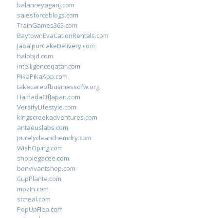
balanceyoganj.com
salesforceblogs.com
TrainGames365.com
BaytownEvaCationRentals.com
JabalpurCakeDelivery.com
halobjd.com
intelligenceqatar.com
PikaPikaApp.com
takecareofbusinessdfw.org
HamadaOfJapan.com
VersifyLifestyle.com
kingscreekadventures.com
antaeuslabs.com
purelycleanchemdry.com
WishOping.com
shoplegacee.com
bonvivantshop.com
CupPlante.com
mpzin.com
stcreal.com
PopUpFlea.com