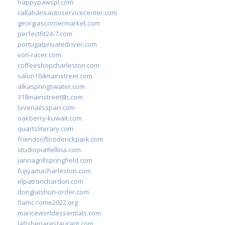
happypawspl.com
callahansautoservicecenter.com
georgiascornermarket.com
perfectfit24-7.com
portugalprivatedriver.com
von-racer.com
coffeeshopcharleston.com
salon104mainstreet.com
alkaspringswater.com
318mainstreet8h.com
lovenailsspari.com
oakberry-kuwait.com
quartzliterary.com
friendsofbroderickpark.com
studiopiattellina.com
jannagrillspringfield.com
fujiyamacharleston.com
elpatronchardon.com
donglaishun-order.com
fiamc-rome2022.org
mariceworldessentials.com
lafisheriarestaurant.com