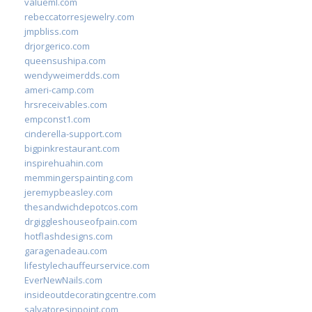
valueml.com
rebeccatorresjewelry.com
jmpbliss.com
drjorgerico.com
queensushipa.com
wendyweimerdds.com
ameri-camp.com
hrsreceivables.com
empconst1.com
cinderella-support.com
bigpinkrestaurant.com
inspirehuahin.com
memmingerspainting.com
jeremypbeasley.com
thesandwichdepotcos.com
drgiggleshouseofpain.com
hotflashdesigns.com
garagenadeau.com
lifestylechauffeurservice.com
EverNewNails.com
insideoutdecoratingcentre.com
salvatoresinpoint.com