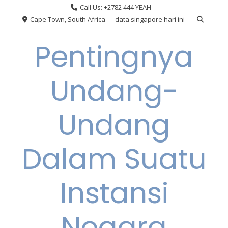
Skip
Call Us: +2782 444 YEAH
to
Cape Town, South Africa
data singapore hari ini
content
Pentingnya
Undang-
Undang
Dalam Suatu
Instansi
Negara