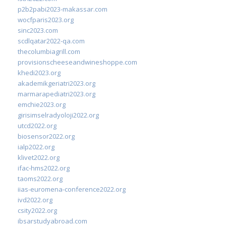
p2b2pabi2023-makassar.com
wocfparis2023.org
sinc2023.com
scdlqatar2022-qa.com
thecolumbiagrill.com
provisionscheeseandwineshoppe.com
khedi2023.org
akademikgeriatri2023.org
marmarapediatri2023.org
emchie2023.org
girisimselradyoloji2022.org
utcd2022.org
biosensor2022.org
ialp2022.org
klivet2022.org
ifac-hms2022.org
taoms2022.org
iias-euromena-conference2022.org
ivd2022.org
csity2022.org
ibsarstudyabroad.com