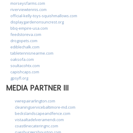
morseysfarms.com
riverviewtennis.com
official-kelly-toys-squishmallows.com
displaygardenonsuncrest.org
bbq-empire-usa.com
feedstoreva.com
drogopets.com
ediblechalk.com
tabletennisnearme.com
oaksofa.com
soultacohtx.com
capishcaps.com
gpsyfl.org
MEDIA PARTNER III
vwrepairarlington.com
cleaningservicebaltimore-md.com
beckslandscapeandfence.com
vistaaltadelveramendi.com
coastlinecateringnc.com
cuesburgershouston.com