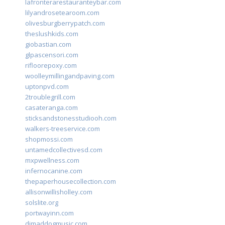
lafronterarestauranteybar.com
lilyandrosetearoom.com
olivesburgberrypatch.com
theslushkids.com
giobastian.com
glpascensori.com
rifloorepoxy.com
woolleymillingandpaving.com
uptonpvd.com
2troublegrill.com
casateranga.com
sticksandstonesstudiooh.com
walkers-treeservice.com
shopmossi.com
untamedcollectivesd.com
mxpwellness.com
infernocanine.com
thepaperhousecollection.com
allisonwillisholley.com
solslite.org
portwayinn.com
djmaddogmusic.com