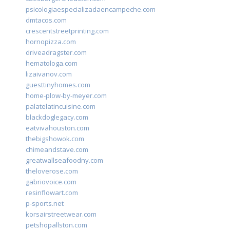
psicologiaespecializadaencampeche.com
dmtacos.com
crescentstreetprinting.com
hornopizza.com
driveadragster.com
hematologa.com
lizaivanov.com
guesttinyhomes.com
home-plow-by-meyer.com
palatelatincuisine.com
blackdoglegacy.com
eatvivahouston.com
thebigshowok.com
chimeandstave.com
greatwallseafoodny.com
theloverose.com
gabriovoice.com
resinflowart.com
p-sports.net
korsairstreetwear.com
petshopallston.com