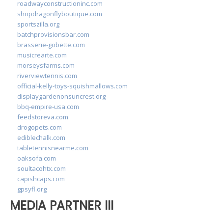
roadwayconstructioninc.com
shopdragonflyboutique.com
sportszilla.org
batchprovisionsbar.com
brasserie-gobette.com
musicrearte.com
morseysfarms.com
riverviewtennis.com
official-kelly-toys-squishmallows.com
displaygardenonsuncrest.org
bbq-empire-usa.com
feedstoreva.com
drogopets.com
ediblechalk.com
tabletennisnearme.com
oaksofa.com
soultacohtx.com
capishcaps.com
gpsyfl.org
MEDIA PARTNER III