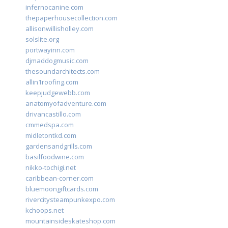
infernocanine.com
thepaperhousecollection.com
allisonwillisholley.com
solslite.org
portwayinn.com
djmaddogmusic.com
thesoundarchitects.com
allin1roofing.com
keepjudgewebb.com
anatomyofadventure.com
drivancastillo.com
cmmedspa.com
midletontkd.com
gardensandgrills.com
basilfoodwine.com
nikko-tochigi.net
caribbean-corner.com
bluemoongiftcards.com
rivercitysteampunkexpo.com
kchoops.net
mountainsideskateshop.com