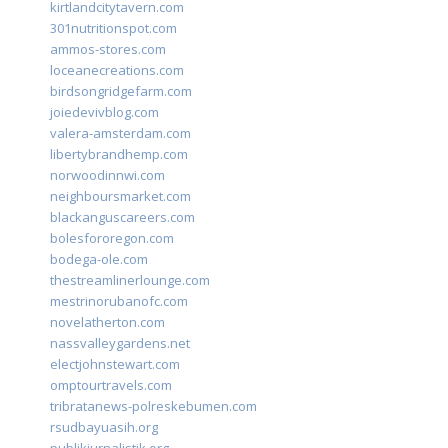
kirtlandcitytavern.com
301nutritionspot.com
ammos-stores.com
loceanecreations.com
birdsongridgefarm.com
joiedevivblog.com
valera-amsterdam.com
libertybrandhemp.com
norwoodinnwi.com
neighboursmarket.com
blackanguscareers.com
bolesfororegon.com
bodega-ole.com
thestreamlinerlounge.com
mestrinorubanofc.com
novelatherton.com
nassvalleygardens.net
electjohnstewart.com
omptourtravels.com
tribratanews-polreskebumen.com
rsudbayuasih.org