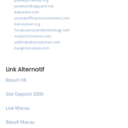
publikjurnalistik.org
juneteenthapparel.net
italywarm.com
journaloffinanceeconomics.com
kvk-kumari.org
foodscienceandtechnology.com
scisportsscience.com
addisababacuisineaz.com
burgerimcamas.com
Link Alternatif
Result HK
Slot Deposit 5000
Live Macau
Result Macau