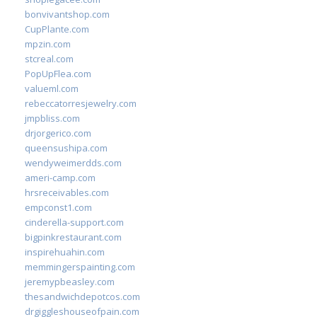
bonvivantshop.com
CupPlante.com
mpzin.com
stcreal.com
PopUpFlea.com
valueml.com
rebeccatorresjewelry.com
jmpbliss.com
drjorgerico.com
queensushipa.com
wendyweimerdds.com
ameri-camp.com
hrsreceivables.com
empconst1.com
cinderella-support.com
bigpinkrestaurant.com
inspirehuahin.com
memmingerspainting.com
jeremypbeasley.com
thesandwichdepotcos.com
drgiggleshouseofpain.com