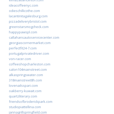
ideacoffeenyc.com
odieschillicothe.com
lacantinitagalesburg.com
pizzadeliverybristol.com
greenstarsmogcheck.com
happypawspl.com
callahansautoservicecenter.com
georgiascornermarket.com
perfectfit24-7.com
portugalprivatedriver.com
von-racer.com
coffeeshopcharleston.com
salon104mainstreet.com
alkaspringswater.com
318mainstreet8h.com
lovenailsspari.com
oakberry-kuwait.com
quartzliterary.com
friendsofbroderickpark.com
studiopiattellina.com
jannagrillspringfield.com