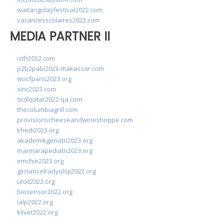
waitangidayfestival2022.com
vacancesscolaires2022.com
MEDIA PARTNER II
isth2022.com
p2b2pabi2023-makassar.com
wocfparis2023.org
sinc2023.com
scdlqatar2022-qa.com
thecolumbiagrill.com
provisionscheeseandwineshoppe.com
khedi2023.org
akademikgeriatri2023.org
marmarapediatri2023.org
emchie2023.org
girisimselradyoloji2022.org
utcd2022.org
biosensor2022.org
ialp2022.org
klivet2022.org