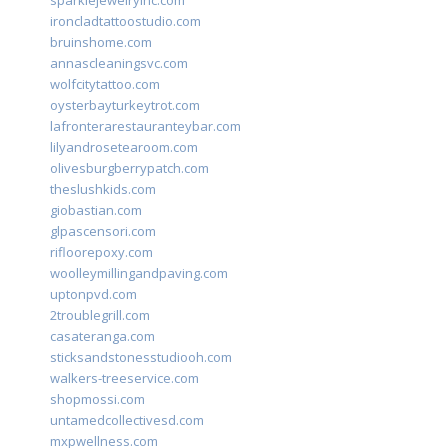
sparklejewelryinc.com
ironcladtattoostudio.com
bruinshome.com
annascleaningsvc.com
wolfcitytattoo.com
oysterbayturkeytrot.com
lafronterarestauranteybar.com
lilyandrosetearoom.com
olivesburgberrypatch.com
theslushkids.com
giobastian.com
glpascensori.com
rifloorepoxy.com
woolleymillingandpaving.com
uptonpvd.com
2troublegrill.com
casateranga.com
sticksandstonesstudiooh.com
walkers-treeservice.com
shopmossi.com
untamedcollectivesd.com
mxpwellness.com