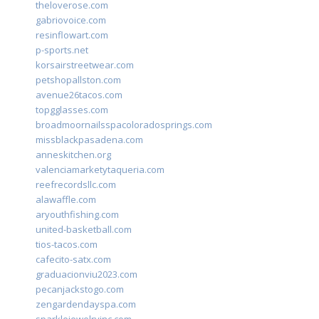
theloverose.com
gabriovoice.com
resinflowart.com
p-sports.net
korsairstreetwear.com
petshopallston.com
avenue26tacos.com
topgglasses.com
broadmoornailsspacoloradosprings.com
missblackpasadena.com
anneskitchen.org
valenciamarketytaqueria.com
reefrecordsllc.com
alawaffle.com
aryouthfishing.com
united-basketball.com
tios-tacos.com
cafecito-satx.com
graduacionviu2023.com
pecanjackstogo.com
zengardendayspa.com