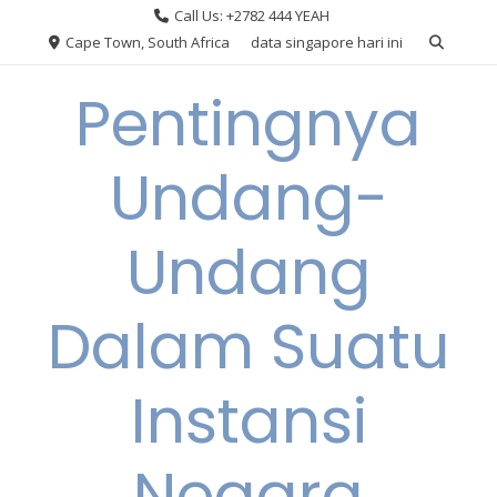
Skip
Call Us: +2782 444 YEAH
to
Cape Town, South Africa
data singapore hari ini
content
Pentingnya
Undang-
Undang
Dalam Suatu
Instansi
Negara