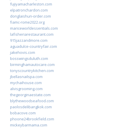
fujiyamacharleston.com
elpatronchardon.com
donglaishun-order.com
fiamc-rome2022.org
mariceworldessentials.com
lafisheriarestaurant.com
915jazzandmore.com
aguadulce-countryfair.com
jakehovis.com
bosswingsduluth.com
birminghamautocare.com
tonyscountrykitchen.com
jbellasnailspa.com
mychaihouse.com
alvisgrooming.com
thegeorginaestate.com
blythewoodseafood.com
paolosdelibangkok.com
bobacove.com
phoone24brookfield.com
mickeybarmama.com