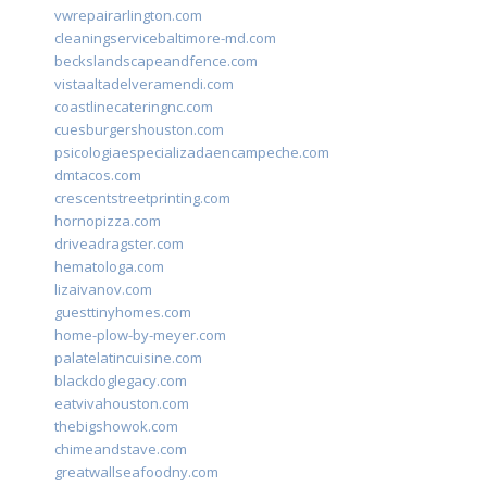
vwrepairarlington.com
cleaningservicebaltimore-md.com
beckslandscapeandfence.com
vistaaltadelveramendi.com
coastlinecateringnc.com
cuesburgershouston.com
psicologiaespecializadaencampeche.com
dmtacos.com
crescentstreetprinting.com
hornopizza.com
driveadragster.com
hematologa.com
lizaivanov.com
guesttinyhomes.com
home-plow-by-meyer.com
palatelatincuisine.com
blackdoglegacy.com
eatvivahouston.com
thebigshowok.com
chimeandstave.com
greatwallseafoodny.com