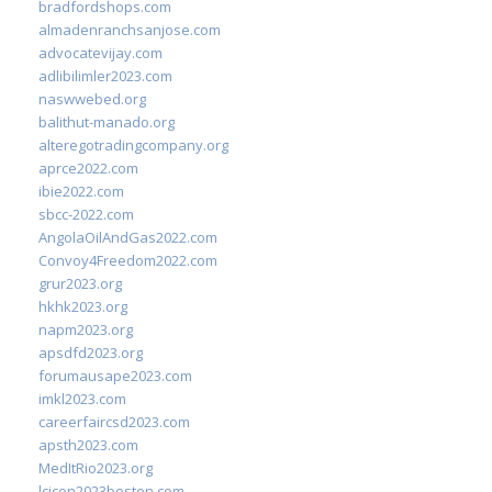
bradfordshops.com
almadenranchsanjose.com
advocatevijay.com
adlibilimler2023.com
naswwebed.org
balithut-manado.org
alteregotradingcompany.org
aprce2022.com
ibie2022.com
sbcc-2022.com
AngolaOilAndGas2022.com
Convoy4Freedom2022.com
grur2023.org
hkhk2023.org
napm2023.org
apsdfd2023.org
forumausape2023.com
imkl2023.com
careerfaircsd2023.com
apsth2023.com
MedItRio2023.org
lcicon2023boston.com