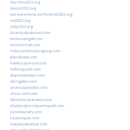
ifac-hms2022.org
taoms2022.org
iias-euromena-conference2022.org
ivd2022.org
csity2022.org
ibsarstudyabroad.com
bennusehgall.com
tsecincinnati.com
roderconstructiongroup.com
plazabatai.com
hawkscayresort.com
hellonquads.com
diarioanimales.com
decogaleri.com
unavozparadios.com
shoes-vert.com
elbotanicopanama.com
shadyoaksrockportrvpark.com
jccoinlaundry.com
kautorepair.com
marjaeswinebar.com
elmazatlanclinton.com