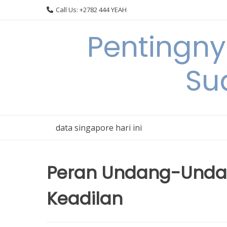
Skip
Call Us: +2782 444 YEAH
to
content
Pentingn
Su
data singapore hari ini
Peran Undang-Und
Keadilan