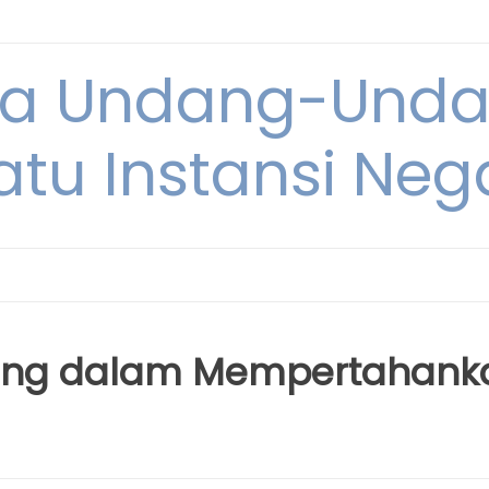
ya Undang-Und
atu Instansi Neg
ang dalam Mempertahank