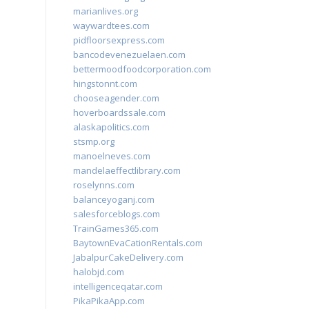
marianlives.org
waywardtees.com
pidfloorsexpress.com
bancodevenezuelaen.com
bettermoodfoodcorporation.com
hingstonnt.com
chooseagender.com
hoverboardssale.com
alaskapolitics.com
stsmp.org
manoelneves.com
mandelaeffectlibrary.com
roselynns.com
balanceyoganj.com
salesforceblogs.com
TrainGames365.com
BaytownEvaCationRentals.com
JabalpurCakeDelivery.com
halobjd.com
intelligenceqatar.com
PikaPikaApp.com