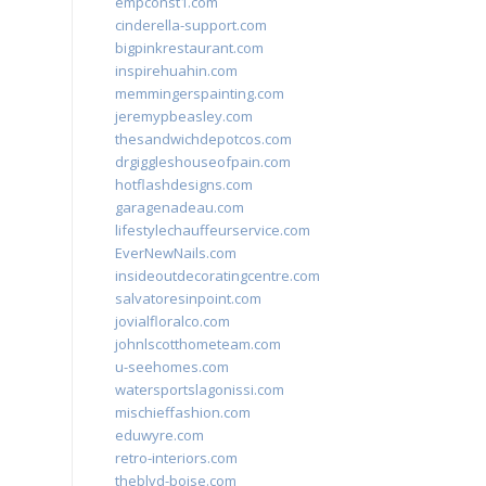
empconst1.com
cinderella-support.com
bigpinkrestaurant.com
inspirehuahin.com
memmingerspainting.com
jeremypbeasley.com
thesandwichdepotcos.com
drgiggleshouseofpain.com
hotflashdesigns.com
garagenadeau.com
lifestylechauffeurservice.com
EverNewNails.com
insideoutdecoratingcentre.com
salvatoresinpoint.com
jovialfloralco.com
johnlscotthometeam.com
u-seehomes.com
watersportslagonissi.com
mischieffashion.com
eduwyre.com
retro-interiors.com
theblvd-boise.com