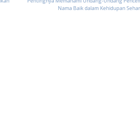
dkan
Pentingnya Memahami Undang-Undang Pence
Nama Baik dalam Kehidupan Sehari