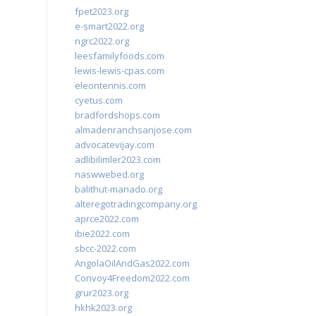
fpet2023.org
e-smart2022.org
ngrc2022.org
leesfamilyfoods.com
lewis-lewis-cpas.com
eleontennis.com
cyetus.com
bradfordshops.com
almadenranchsanjose.com
advocatevijay.com
adlibilimler2023.com
naswwebed.org
balithut-manado.org
alteregotradingcompany.org
aprce2022.com
ibie2022.com
sbcc-2022.com
AngolaOilAndGas2022.com
Convoy4Freedom2022.com
grur2023.org
hkhk2023.org