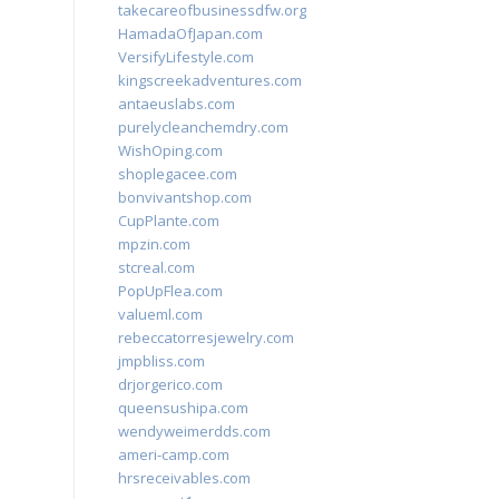
takecareofbusinessdfw.org
HamadaOfJapan.com
VersifyLifestyle.com
kingscreekadventures.com
antaeuslabs.com
purelycleanchemdry.com
WishOping.com
shoplegacee.com
bonvivantshop.com
CupPlante.com
mpzin.com
stcreal.com
PopUpFlea.com
valueml.com
rebeccatorresjewelry.com
jmpbliss.com
drjorgerico.com
queensushipa.com
wendyweimerdds.com
ameri-camp.com
hrsreceivables.com