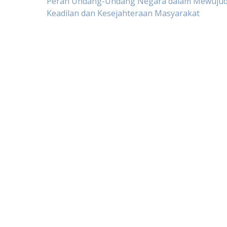
Post
Peran Undang-Undang Negara dalam Mewuju
Keadilan dan Kesejahteraan Masyarakat
navigation