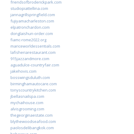
friendsofbroderickpark.com
studiopiattellina.com
jannagrillspringfield.com
fujiyamacharleston.com
elpatronchardon.com
donglaishun-order.com
fiamc-rome2022.org
mariceworldessentials.com
lafisheriarestaurant.com
915jazzandmore.com
aguadulce-countryfair.com
jakehovis.com
bosswingsduluth.com
birminghamautocare.com
tonyscountrykitchen.com
jbellasnailspa.com
mychaihouse.com
alvisgrooming.com
thegeorginaestate.com
blythewoodseafood.com
paolosdelibangkok.com
bobacove.com