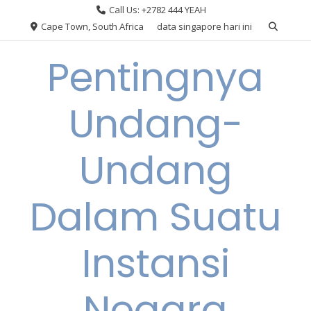
Skip
Call Us: +2782 444 YEAH
to
Cape Town, South Africa
data singapore hari ini
content
Pentingnya
Undang-
Undang
Dalam Suatu
Instansi
Negara