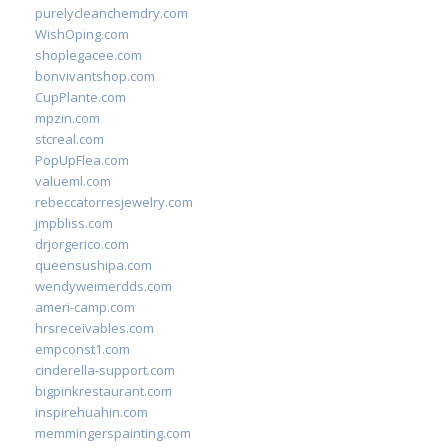
purelycleanchemdry.com
WishOping.com
shoplegacee.com
bonvivantshop.com
CupPlante.com
mpzin.com
stcreal.com
PopUpFlea.com
valueml.com
rebeccatorresjewelry.com
jmpbliss.com
drjorgerico.com
queensushipa.com
wendyweimerdds.com
ameri-camp.com
hrsreceivables.com
empconst1.com
cinderella-support.com
bigpinkrestaurant.com
inspirehuahin.com
memmingerspainting.com