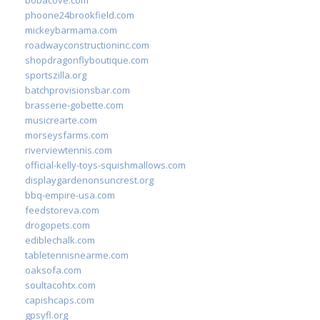
phoone24brookfield.com
mickeybarmama.com
roadwayconstructioninc.com
shopdragonflyboutique.com
sportszilla.org
batchprovisionsbar.com
brasserie-gobette.com
musicrearte.com
morseysfarms.com
riverviewtennis.com
official-kelly-toys-squishmallows.com
displaygardenonsuncrest.org
bbq-empire-usa.com
feedstoreva.com
drogopets.com
ediblechalk.com
tabletennisnearme.com
oaksofa.com
soultacohtx.com
capishcaps.com
gpsyfl.org