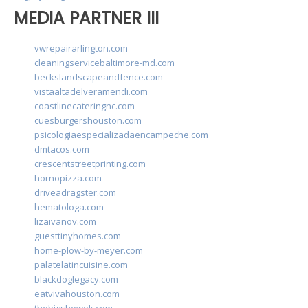
MEDIA PARTNER III
vwrepairarlington.com
cleaningservicebaltimore-md.com
beckslandscapeandfence.com
vistaaltadelveramendi.com
coastlinecateringnc.com
cuesburgershouston.com
psicologiaespecializadaencampeche.com
dmtacos.com
crescentstreetprinting.com
hornopizza.com
driveadragster.com
hematologa.com
lizaivanov.com
guesttinyhomes.com
home-plow-by-meyer.com
palatelatincuisine.com
blackdoglegacy.com
eatvivahouston.com