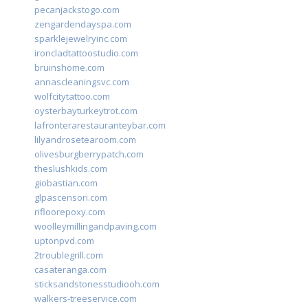
pecanjackstogo.com
zengardendayspa.com
sparklejewelryinc.com
ironcladtattoostudio.com
bruinshome.com
annascleaningsvc.com
wolfcitytattoo.com
oysterbayturkeytrot.com
lafronterarestauranteybar.com
lilyandrosetearoom.com
olivesburgberrypatch.com
theslushkids.com
giobastian.com
glpascensori.com
rifloorepoxy.com
woolleymillingandpaving.com
uptonpvd.com
2troublegrill.com
casateranga.com
sticksandstonesstudiooh.com
walkers-treeservice.com