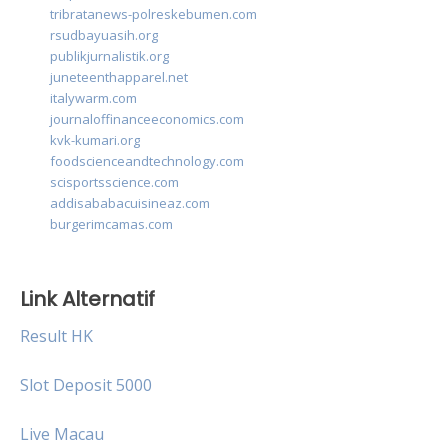
tribratanews-polreskebumen.com
rsudbayuasih.org
publikjurnalistik.org
juneteenthapparel.net
italywarm.com
journaloffinanceeconomics.com
kvk-kumari.org
foodscienceandtechnology.com
scisportsscience.com
addisababacuisineaz.com
burgerimcamas.com
Link Alternatif
Result HK
Slot Deposit 5000
Live Macau