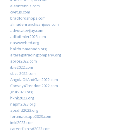
eleontennis.com
cyetus.com
bradfordshops.com
almadenranchsanjose.com
advocatevijay.com
adlibilimler2023.com
naswwebed.org
balithut-manado.org
alteregotradingcompany.org
aprce2022.com
ibie2022.com
sbcc-2022.com
AngolaOilAndGas2022.com
Convoy4Freedom2022.com
grur2023.org
hkhk2023.org
napm2023.org
apsdfd2023.org
forumausape2023.com
imkl2023.com
careerfaircsd2023.com