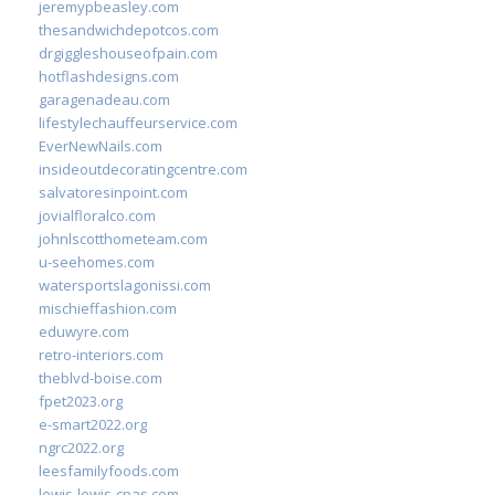
jeremypbeasley.com
thesandwichdepotcos.com
drgiggleshouseofpain.com
hotflashdesigns.com
garagenadeau.com
lifestylechauffeurservice.com
EverNewNails.com
insideoutdecoratingcentre.com
salvatoresinpoint.com
jovialfloralco.com
johnlscotthometeam.com
u-seehomes.com
watersportslagonissi.com
mischieffashion.com
eduwyre.com
retro-interiors.com
theblvd-boise.com
fpet2023.org
e-smart2022.org
ngrc2022.org
leesfamilyfoods.com
lewis-lewis-cpas.com