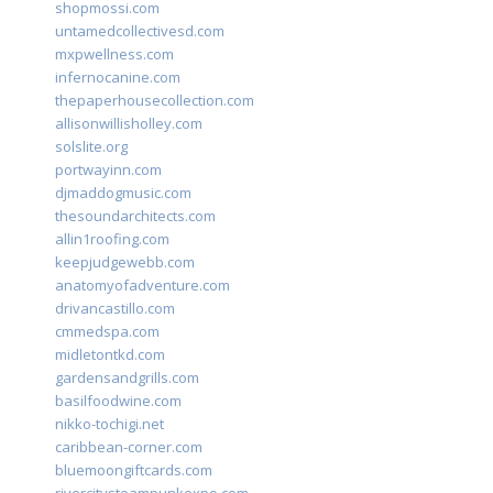
shopmossi.com
untamedcollectivesd.com
mxpwellness.com
infernocanine.com
thepaperhousecollection.com
allisonwillisholley.com
solslite.org
portwayinn.com
djmaddogmusic.com
thesoundarchitects.com
allin1roofing.com
keepjudgewebb.com
anatomyofadventure.com
drivancastillo.com
cmmedspa.com
midletontkd.com
gardensandgrills.com
basilfoodwine.com
nikko-tochigi.net
caribbean-corner.com
bluemoongiftcards.com