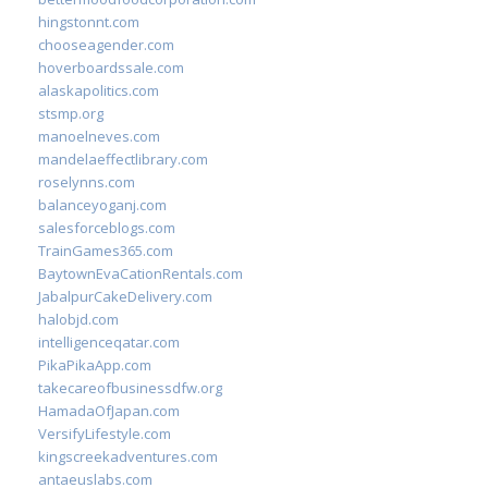
hingstonnt.com
chooseagender.com
hoverboardssale.com
alaskapolitics.com
stsmp.org
manoelneves.com
mandelaeffectlibrary.com
roselynns.com
balanceyoganj.com
salesforceblogs.com
TrainGames365.com
BaytownEvaCationRentals.com
JabalpurCakeDelivery.com
halobjd.com
intelligenceqatar.com
PikaPikaApp.com
takecareofbusinessdfw.org
HamadaOfJapan.com
VersifyLifestyle.com
kingscreekadventures.com
antaeuslabs.com