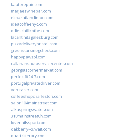
kautorepair.com
marjaeswinebar.com
elmazatlanclinton.com
ideacoffeenyc.com
odieschillicothe.com
lacantinitagalesburg.com
pizzadeliverybristol.com
greenstarsmogcheck.com
happypawspl.com
callahansautoservicecenter.com
georgiascornermarket.com
perfectfit24-7.com
portugalprivatedriver.com
von-racer.com
coffeeshopcharleston.com
salon104mainstreet.com
alkaspringswater.com
318mainstreet8h.com
lovenailsspari.com
oakberry-kuwait.com
quartzliterary.com