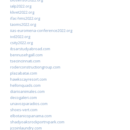
ialp2022.org
klivet2022.org
ifac-hms2022.org
taoms2022.org
iias-euromena-conference2022.org
ivd2022.org
csity2022.org
ibsarstudyabroad.com
bennusehgall.com
tsecincinnati.com
roderconstructiongroup.com
plazabatai.com
hawkscayresort.com
hellonquads.com
diarioanimales.com
decogaleri.com
unavozparadios.com
shoes-vert.com
elbotanicopanama.com
shadyoaksrockportrvpark.com
jccoinlaundry.com