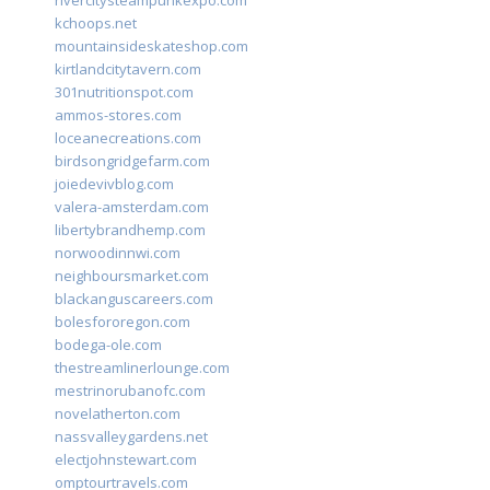
rivercitysteampunkexpo.com
kchoops.net
mountainsideskateshop.com
kirtlandcitytavern.com
301nutritionspot.com
ammos-stores.com
loceanecreations.com
birdsongridgefarm.com
joiedevivblog.com
valera-amsterdam.com
libertybrandhemp.com
norwoodinnwi.com
neighboursmarket.com
blackanguscareers.com
bolesfororegon.com
bodega-ole.com
thestreamlinerlounge.com
mestrinorubanofc.com
novelatherton.com
nassvalleygardens.net
electjohnstewart.com
omptourtravels.com