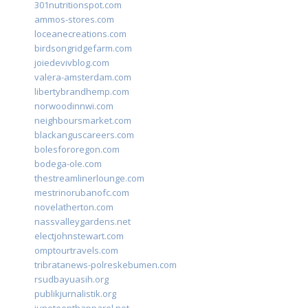
301nutritionspot.com
ammos-stores.com
loceanecreations.com
birdsongridgefarm.com
joiedevivblog.com
valera-amsterdam.com
libertybrandhemp.com
norwoodinnwi.com
neighboursmarket.com
blackanguscareers.com
bolesfororegon.com
bodega-ole.com
thestreamlinerlounge.com
mestrinorubanofc.com
novelatherton.com
nassvalleygardens.net
electjohnstewart.com
omptourtravels.com
tribratanews-polreskebumen.com
rsudbayuasih.org
publikjurnalistik.org