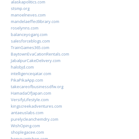
alaskapolitics.com
stsmp.org
manoelneves.com
mandelaeffectlibrary.com
roselynns.com
balanceyoganj.com
salesforceblogs.com
TrainGames365.com
BaytownEvaCationRentals.com
JabalpurCakeDelivery.com
halobjd.com
intelligenceqatar.com
PikaPikaApp.com
takecareofbusinessdfw.org
HamadaOfJapan.com
VersifyLifestyle.com
kingscreekadventures.com
antaeuslabs.com
purelycleanchemdry.com
WishOping.com
shoplegacee.com
bonvivantshop.com