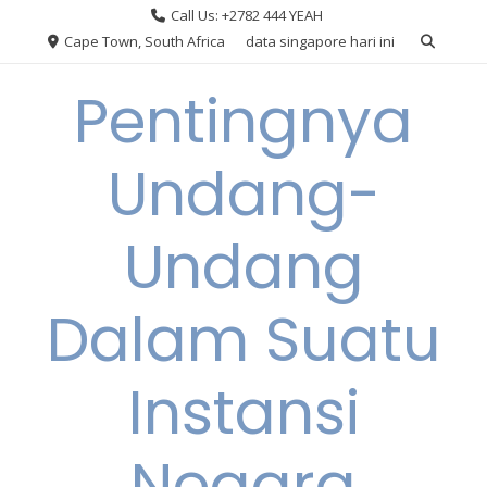
Skip
Call Us: +2782 444 YEAH
to
Cape Town, South Africa
data singapore hari ini
content
Pentingnya
Undang-
Undang
Dalam Suatu
Instansi
Negara