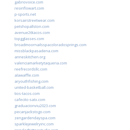
gabriovoice.com
resinflowart.com
p-sports.net
korsairstreetwear.com
petshopallston.com
avenue26tacos.com
topgglasses.com
broadmoornailsspacoloradosprings.com
missblackpasadena.com
anneskitchen.org
valenciamarketytaqueria.com
reefrecordsllc.com
alawaffle.com
aryouthfishing.com
united-basketball.com
tios-tacos.com
cafecito-satx.com
graduacionviu2023.com
pecanjackstogo.com
zengardendayspa.com
sparklejewelryinc.com