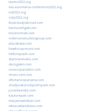
taoms2022.org
iias-euromena-conference2022.org
ivd2022.org
csity2022.org
ibsarstudyabroad.com
bennusehgall.com
tsecincinnati.com
roderconstructiongroup.com
plazabatai.com
hawkscayresort.com
hellonquads.com
diarioanimales.com
decogaleri.com
unavozparadios.com
shoes-vert.com
elbotanicopanama.com
shadyoaksrockportrvpark.com
jccoinlaundry.com
kautorepair.com
marjaeswinebar.com
elmazatlanclinton.com
ideacoffeenyc.com