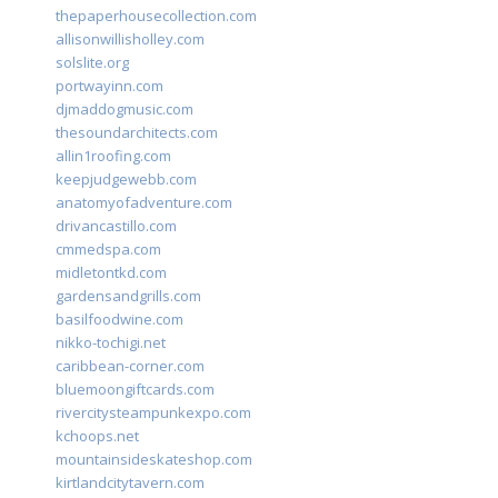
thepaperhousecollection.com
allisonwillisholley.com
solslite.org
portwayinn.com
djmaddogmusic.com
thesoundarchitects.com
allin1roofing.com
keepjudgewebb.com
anatomyofadventure.com
drivancastillo.com
cmmedspa.com
midletontkd.com
gardensandgrills.com
basilfoodwine.com
nikko-tochigi.net
caribbean-corner.com
bluemoongiftcards.com
rivercitysteampunkexpo.com
kchoops.net
mountainsideskateshop.com
kirtlandcitytavern.com