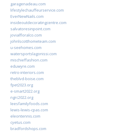
garagenadeau.com
lifestylechauffeurservice.com
EverNewNails.com
insideoutdecoratingcentre.com
salvatoresinpoint.com
jovialfloralco.com
johnlscotthometeam.com
u-seehomes.com
watersportslagonissi.com
mischieffashion.com
eduwyre.com
retro-interiors.com
theblvd-boise.com
fpet2023.org
e-smart2022.org
ngrc2022.org
leesfamilyfoods.com
lewis-lewis-cpas.com
eleontennis.com
cyetus.com
bradfordshops.com