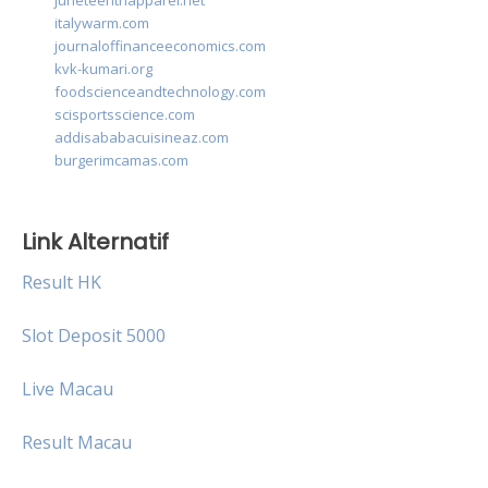
juneteenthapparel.net
italywarm.com
journaloffinanceeconomics.com
kvk-kumari.org
foodscienceandtechnology.com
scisportsscience.com
addisababacuisineaz.com
burgerimcamas.com
Link Alternatif
Result HK
Slot Deposit 5000
Live Macau
Result Macau