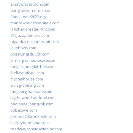
elpatronchardon.com
donglaishun-order.com
fiamc-rome2022.org
mariceworldessentials.com
lafisheriarestaurant.com
915jazzandmore.com
aguadulce-countryfair.com
jakehovis.com
bosswingsduluth.com
birminghamautocare.com
tonyscountrykitchen.com
jbellasnailspa.com
mychaihouse.com
alvisgrooming.com
thegeorginaestate.com
blythewoodseafood.com
paolosdelibangkok.com
bobacove.com
phoone24brookfield.com
mickeybarmama.com
roadwayconstructioninc.com