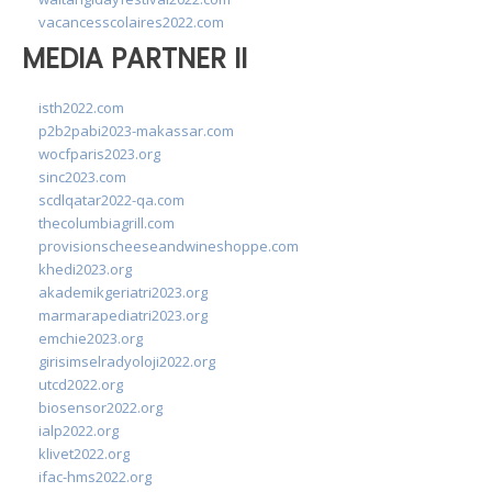
vacancesscolaires2022.com
MEDIA PARTNER II
isth2022.com
p2b2pabi2023-makassar.com
wocfparis2023.org
sinc2023.com
scdlqatar2022-qa.com
thecolumbiagrill.com
provisionscheeseandwineshoppe.com
khedi2023.org
akademikgeriatri2023.org
marmarapediatri2023.org
emchie2023.org
girisimselradyoloji2022.org
utcd2022.org
biosensor2022.org
ialp2022.org
klivet2022.org
ifac-hms2022.org