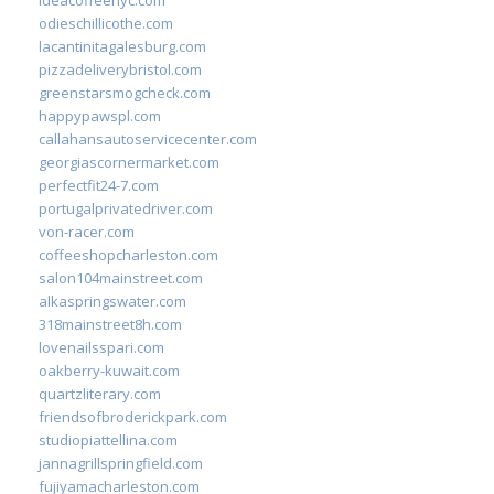
odieschillicothe.com
lacantinitagalesburg.com
pizzadeliverybristol.com
greenstarsmogcheck.com
happypawspl.com
callahansautoservicecenter.com
georgiascornermarket.com
perfectfit24-7.com
portugalprivatedriver.com
von-racer.com
coffeeshopcharleston.com
salon104mainstreet.com
alkaspringswater.com
318mainstreet8h.com
lovenailsspari.com
oakberry-kuwait.com
quartzliterary.com
friendsofbroderickpark.com
studiopiattellina.com
jannagrillspringfield.com
fujiyamacharleston.com