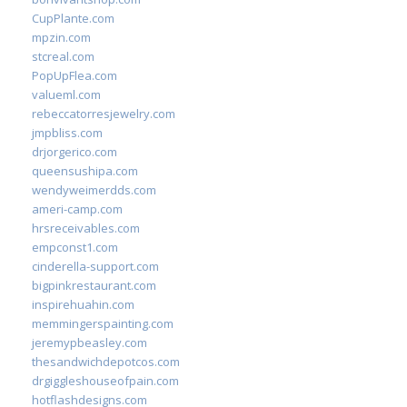
CupPlante.com
mpzin.com
stcreal.com
PopUpFlea.com
valueml.com
rebeccatorresjewelry.com
jmpbliss.com
drjorgerico.com
queensushipa.com
wendyweimerdds.com
ameri-camp.com
hrsreceivables.com
empconst1.com
cinderella-support.com
bigpinkrestaurant.com
inspirehuahin.com
memmingerspainting.com
jeremypbeasley.com
thesandwichdepotcos.com
drgiggleshouseofpain.com
hotflashdesigns.com