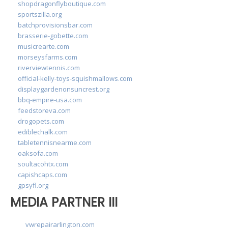
shopdragonflyboutique.com
sportszilla.org
batchprovisionsbar.com
brasserie-gobette.com
musicrearte.com
morseysfarms.com
riverviewtennis.com
official-kelly-toys-squishmallows.com
displaygardenonsuncrest.org
bbq-empire-usa.com
feedstoreva.com
drogopets.com
ediblechalk.com
tabletennisnearme.com
oaksofa.com
soultacohtx.com
capishcaps.com
gpsyfl.org
MEDIA PARTNER III
vwrepairarlington.com