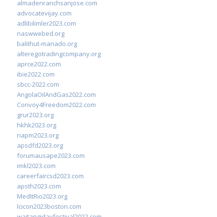
almadenranchsanjose.com
advocatevijay.com
adlibilimler2023.com
naswwebed.org
balithut-manado.org
alteregotradingcompany.org
aprce2022.com
ibie2022.com
sbcc-2022.com
AngolaOilAndGas2022.com
Convoy4Freedom2022.com
grur2023.org
hkhk2023.org
napm2023.org
apsdfd2023.org
forumausape2023.com
imkl2023.com
careerfaircsd2023.com
apsth2023.com
MedItRio2023.org
lcicon2023boston.com
waitangidayfestival2022.com