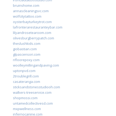
ironcladtattoostudio.com
bruinshome.com
annascleaningsvc.com
wolfcitytattoo.com
oysterbayturkeytrot.com
lafronterarestauranteybar.com
lilyandrosetearoom.com
olivesburgberrypatch.com
theslushkids.com
giobastian.com
glpascensori.com
rifloorepoxy.com
woolleymillingandpaving.com
uptonpvd.com
2troublegrill.com
casateranga.com
sticksandstonesstudiooh.com
walkers-treeservice.com
shopmossi.com
untamedcollectivesd.com
mxpwellness.com
infernocanine.com