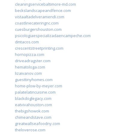
cleaningservicebaltimore-md.com
beckslandscapeandfence.com
vistaaltadelveramendi.com
coastlinecateringnc.com
cuesburgershouston.com
psicologiaespecializadaencampeche.com
dmtacos.com
crescentstreetprinting.com
hornopizza.com
driveadragster.com
hematologa.com
lizaivanov.com
guesttinyhomes.com
home-plow-by-meyer.com
palatelatincuisine.com
blackdoglegacy.com
eatvivahouston.com
thebigshowok.com
chimeandstave.com
greatwallseafoodny.com
theloverose.com