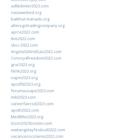
adlibilimler2023.com
naswwebed.org
balithut-manado.org
alteregotradingcompany.org
aprce2022.com
ibie2022.com
sbcc-2022.com
AngolaOilAndGas2022.com
Convoy4Freedom2022.com
grur2023.org
hkhk2023.org
napm2023.org
apsdfd2023.org
forumausape2023.com
imkl2023.com
careerfaircsd2023.com
apsth2023.com
MedItRio2023.org
lcicon2023boston.com
waitangidayfestival2022.com
vacancesscolaires2022.com