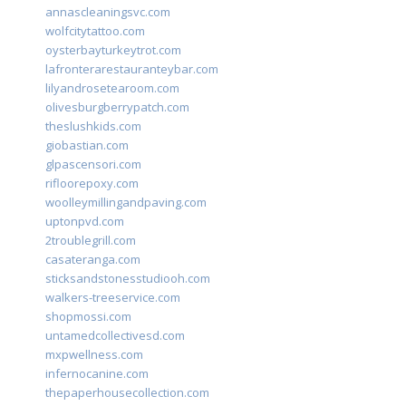
annascleaningsvc.com
wolfcitytattoo.com
oysterbayturkeytrot.com
lafronterarestauranteybar.com
lilyandrosetearoom.com
olivesburgberrypatch.com
theslushkids.com
giobastian.com
glpascensori.com
rifloorepoxy.com
woolleymillingandpaving.com
uptonpvd.com
2troublegrill.com
casateranga.com
sticksandstonesstudiooh.com
walkers-treeservice.com
shopmossi.com
untamedcollectivesd.com
mxpwellness.com
infernocanine.com
thepaperhousecollection.com