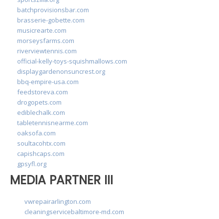
batchprovisionsbar.com
brasserie-gobette.com
musicrearte.com
morseysfarms.com
riverviewtennis.com
official-kelly-toys-squishmallows.com
displaygardenonsuncrest.org
bbq-empire-usa.com
feedstoreva.com
drogopets.com
ediblechalk.com
tabletennisnearme.com
oaksofa.com
soultacohtx.com
capishcaps.com
gpsyfl.org
MEDIA PARTNER III
vwrepairarlington.com
cleaningservicebaltimore-md.com