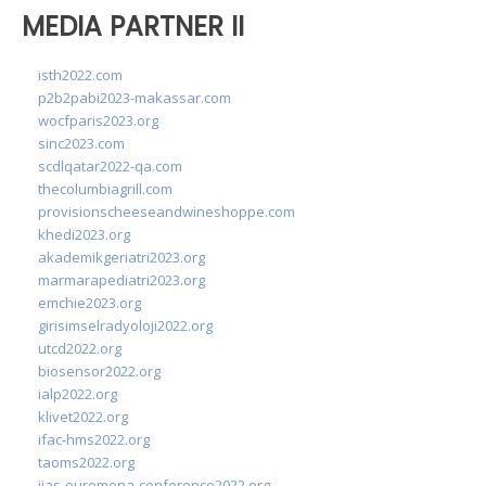
MEDIA PARTNER II
isth2022.com
p2b2pabi2023-makassar.com
wocfparis2023.org
sinc2023.com
scdlqatar2022-qa.com
thecolumbiagrill.com
provisionscheeseandwineshoppe.com
khedi2023.org
akademikgeriatri2023.org
marmarapediatri2023.org
emchie2023.org
girisimselradyoloji2022.org
utcd2022.org
biosensor2022.org
ialp2022.org
klivet2022.org
ifac-hms2022.org
taoms2022.org
iias-euromena-conference2022.org