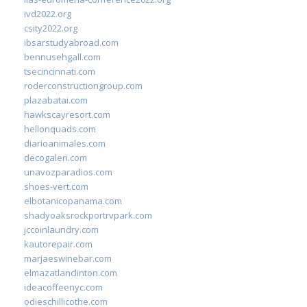
ivd2022.org
csity2022.org
ibsarstudyabroad.com
bennusehgall.com
tsecincinnati.com
roderconstructiongroup.com
plazabatai.com
hawkscayresort.com
hellonquads.com
diarioanimales.com
decogaleri.com
unavozparadios.com
shoes-vert.com
elbotanicopanama.com
shadyoaksrockportrvpark.com
jccoinlaundry.com
kautorepair.com
marjaeswinebar.com
elmazatlanclinton.com
ideacoffeenyc.com
odieschillicothe.com