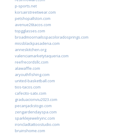
p-sports.net
korsairstreetwear.com
petshopallston.com
avenue26tacos.com
topgglasses.com
broadmoornailsspacoloradosprings.com
missblackpasadena.com
anneskitchen.org
valenciamarketytaqueria.com
reefrecordsllc.com
alawaffle.com
aryouthfishing.com
united-basketball.com
tios-tacos.com
cafecito-satx.com
graduacionviu2023.com
pecanjackstogo.com
zengardendayspa.com
sparklejewelryinc.com
ironcladtattoostudio.com
bruinshome.com