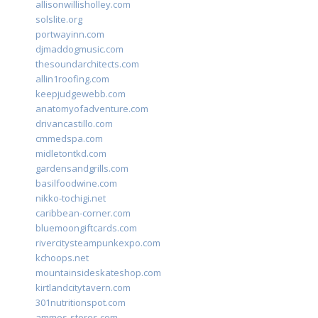
allisonwillisholley.com
solslite.org
portwayinn.com
djmaddogmusic.com
thesoundarchitects.com
allin1roofing.com
keepjudgewebb.com
anatomyofadventure.com
drivancastillo.com
cmmedspa.com
midletontkd.com
gardensandgrills.com
basilfoodwine.com
nikko-tochigi.net
caribbean-corner.com
bluemoongiftcards.com
rivercitysteampunkexpo.com
kchoops.net
mountainsideskateshop.com
kirtlandcitytavern.com
301nutritionspot.com
ammos-stores.com