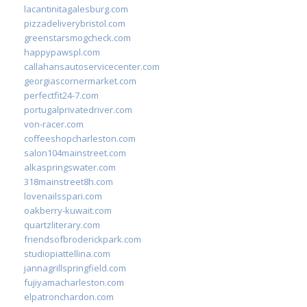
lacantinitagalesburg.com
pizzadeliverybristol.com
greenstarsmogcheck.com
happypawspl.com
callahansautoservicecenter.com
georgiascornermarket.com
perfectfit24-7.com
portugalprivatedriver.com
von-racer.com
coffeeshopcharleston.com
salon104mainstreet.com
alkaspringswater.com
318mainstreet8h.com
lovenailsspari.com
oakberry-kuwait.com
quartzliterary.com
friendsofbroderickpark.com
studiopiattellina.com
jannagrillspringfield.com
fujiyamacharleston.com
elpatronchardon.com