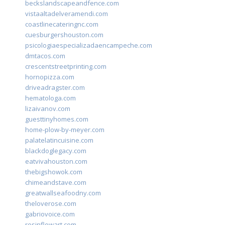
beckslandscapeandfence.com
vistaaltadelveramendi.com
coastlinecateringnc.com
cuesburgershouston.com
psicologiaespecializadaencampeche.com
dmtacos.com
crescentstreetprinting.com
hornopizza.com
driveadragster.com
hematologa.com
lizaivanov.com
guesttinyhomes.com
home-plow-by-meyer.com
palatelatincuisine.com
blackdoglegacy.com
eatvivahouston.com
thebigshowok.com
chimeandstave.com
greatwallseafoodny.com
theloverose.com
gabriovoice.com
resinflowart.com