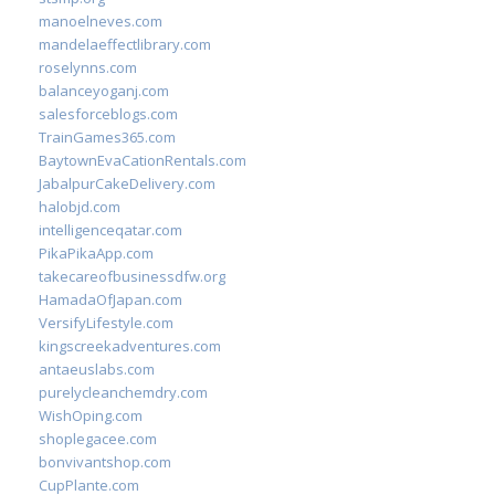
manoelneves.com
mandelaeffectlibrary.com
roselynns.com
balanceyoganj.com
salesforceblogs.com
TrainGames365.com
BaytownEvaCationRentals.com
JabalpurCakeDelivery.com
halobjd.com
intelligenceqatar.com
PikaPikaApp.com
takecareofbusinessdfw.org
HamadaOfJapan.com
VersifyLifestyle.com
kingscreekadventures.com
antaeuslabs.com
purelycleanchemdry.com
WishOping.com
shoplegacee.com
bonvivantshop.com
CupPlante.com