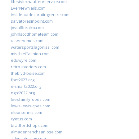
lifestylechauffeurservice.com
EverNewNails.com
insideoutdecoratingcentre.com
salvatoresinpoint.com
jovialfloralco.com
johnlscotthometeam.com
u-seehomes.com
watersportslagonissi.com
mischieffashion.com
eduwyre.com
retro-interiors.com
theblvd-boise.com
fpet2023.org
e-smart2022.org
ngrc2022.org
leesfamilyfoods.com
lewis-lewis-cpas.com
eleontennis.com
cyetus.com
bradfordshops.com
almadenranchsanjose.com
advocatevijay.com