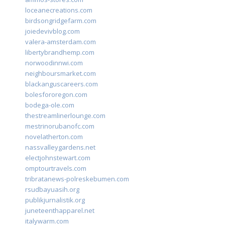
loceanecreations.com
birdsongridgefarm.com
joiedevivblog.com
valera-amsterdam.com
libertybrandhemp.com
norwoodinnwi.com
neighboursmarket.com
blackanguscareers.com
bolesfororegon.com
bodega-ole.com
thestreamlinerlounge.com
mestrinorubanofc.com
novelatherton.com
nassvalleygardens.net
electjohnstewart.com
omptourtravels.com
tribratanews-polreskebumen.com
rsudbayuasih.org
publikjurnalistik.org
juneteenthapparel.net
italywarm.com