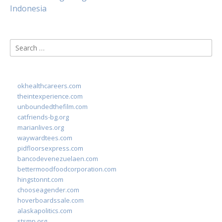
Indonesia
Search
for:
okhealthcareers.com
theintexperience.com
unboundedthefilm.com
catfriends-bg.org
marianlives.org
waywardtees.com
pidfloorsexpress.com
bancodevenezuelaen.com
bettermoodfoodcorporation.com
hingstonnt.com
chooseagender.com
hoverboardssale.com
alaskapolitics.com
stsmp.org