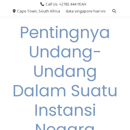
Skip
Call Us: +2782 444 YEAH
to
Cape Town, South Africa
data singapore hari ini
content
Pentingnya
Undang-
Undang
Dalam Suatu
Instansi
Negara