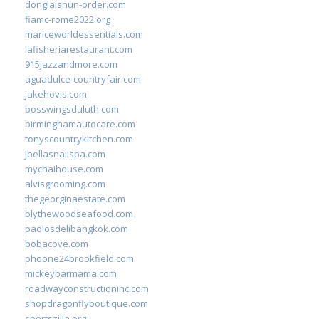
donglaishun-order.com
fiamc-rome2022.org
mariceworldessentials.com
lafisheriarestaurant.com
915jazzandmore.com
aguadulce-countryfair.com
jakehovis.com
bosswingsduluth.com
birminghamautocare.com
tonyscountrykitchen.com
jbellasnailspa.com
mychaihouse.com
alvisgrooming.com
thegeorginaestate.com
blythewoodseafood.com
paolosdelibangkok.com
bobacove.com
phoone24brookfield.com
mickeybarmama.com
roadwayconstructioninc.com
shopdragonflyboutique.com
sportszilla.org