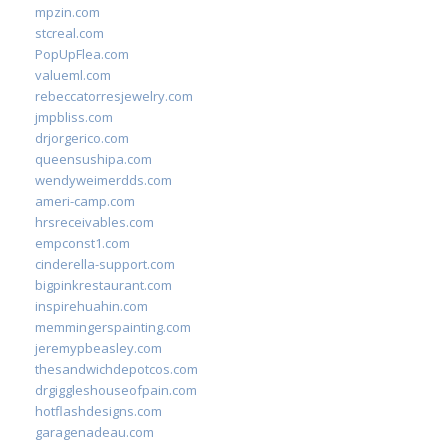
mpzin.com
stcreal.com
PopUpFlea.com
valueml.com
rebeccatorresjewelry.com
jmpbliss.com
drjorgerico.com
queensushipa.com
wendyweimerdds.com
ameri-camp.com
hrsreceivables.com
empconst1.com
cinderella-support.com
bigpinkrestaurant.com
inspirehuahin.com
memmingerspainting.com
jeremypbeasley.com
thesandwichdepotcos.com
drgiggleshouseofpain.com
hotflashdesigns.com
garagenadeau.com