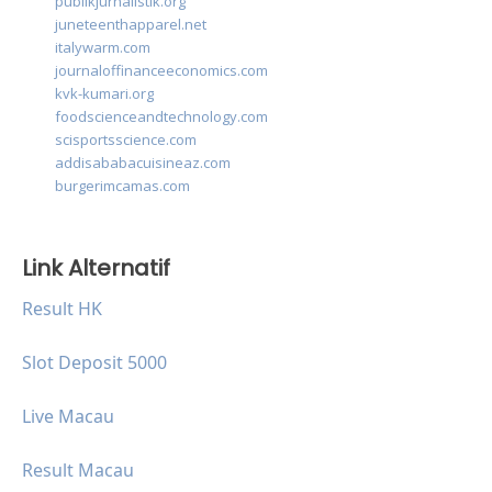
publikjurnalistik.org
juneteenthapparel.net
italywarm.com
journaloffinanceeconomics.com
kvk-kumari.org
foodscienceandtechnology.com
scisportsscience.com
addisababacuisineaz.com
burgerimcamas.com
Link Alternatif
Result HK
Slot Deposit 5000
Live Macau
Result Macau