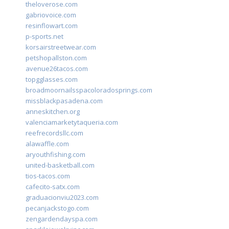
theloverose.com
gabriovoice.com
resinflowart.com
p-sports.net
korsairstreetwear.com
petshopallston.com
avenue26tacos.com
topgglasses.com
broadmoornailsspacoloradosprings.com
missblackpasadena.com
anneskitchen.org
valenciamarketytaqueria.com
reefrecordsllc.com
alawaffle.com
aryouthfishing.com
united-basketball.com
tios-tacos.com
cafecito-satx.com
graduacionviu2023.com
pecanjackstogo.com
zengardendayspa.com