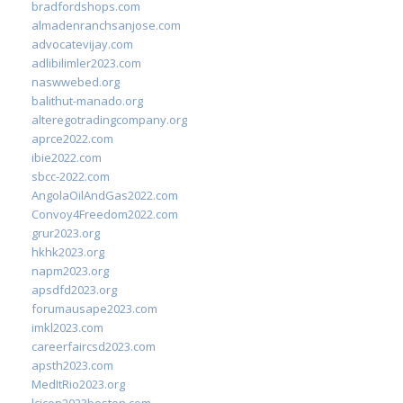
bradfordshops.com
almadenranchsanjose.com
advocatevijay.com
adlibilimler2023.com
naswwebed.org
balithut-manado.org
alteregotradingcompany.org
aprce2022.com
ibie2022.com
sbcc-2022.com
AngolaOilAndGas2022.com
Convoy4Freedom2022.com
grur2023.org
hkhk2023.org
napm2023.org
apsdfd2023.org
forumausape2023.com
imkl2023.com
careerfaircsd2023.com
apsth2023.com
MedItRio2023.org