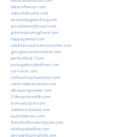
elmazatlanclinton.com
ideacoffeenyc.com
odieschillicothe.com
lacantinitagalesburg.com
pizzadeliverybristol.com
greenstarsmogcheck.com
happypawspl.com
callahansautoservicecenter.com
georgiascornermarket.com
perfectfit24-7.com
portugalprivatedriver.com
von-racer.com
coffeeshopcharleston.com
salon104mainstreet.com
alkaspringswater.com
318mainstreet8h.com
lovenailsspari.com
oakberry-kuwait.com
quartzliterary.com
friendsofbroderickpark.com
studiopiattellina.com
jannagrillspringfield.com