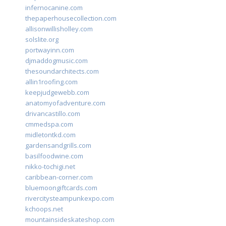
infernocanine.com
thepaperhousecollection.com
allisonwillisholley.com
solslite.org
portwayinn.com
djmaddogmusic.com
thesoundarchitects.com
allin1roofing.com
keepjudgewebb.com
anatomyofadventure.com
drivancastillo.com
cmmedspa.com
midletontkd.com
gardensandgrills.com
basilfoodwine.com
nikko-tochigi.net
caribbean-corner.com
bluemoongiftcards.com
rivercitysteampunkexpo.com
kchoops.net
mountainsideskateshop.com