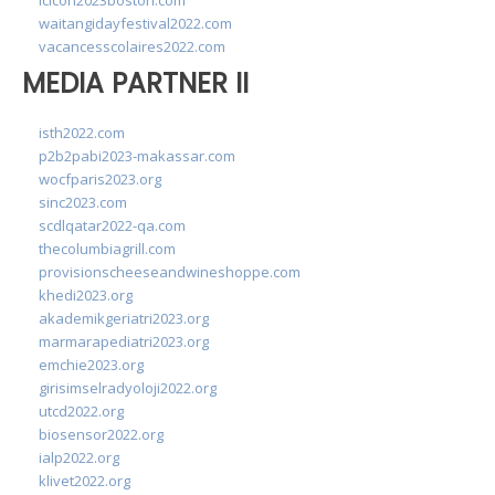
lcicon2023boston.com
waitangidayfestival2022.com
vacancesscolaires2022.com
MEDIA PARTNER II
isth2022.com
p2b2pabi2023-makassar.com
wocfparis2023.org
sinc2023.com
scdlqatar2022-qa.com
thecolumbiagrill.com
provisionscheeseandwineshoppe.com
khedi2023.org
akademikgeriatri2023.org
marmarapediatri2023.org
emchie2023.org
girisimselradyoloji2022.org
utcd2022.org
biosensor2022.org
ialp2022.org
klivet2022.org