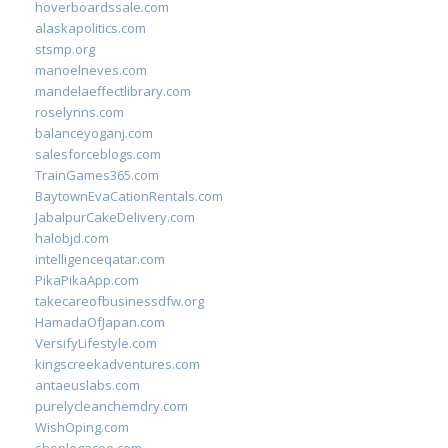
hoverboardssale.com
alaskapolitics.com
stsmp.org
manoelneves.com
mandelaeffectlibrary.com
roselynns.com
balanceyoganj.com
salesforceblogs.com
TrainGames365.com
BaytownEvaCationRentals.com
JabalpurCakeDelivery.com
halobjd.com
intelligenceqatar.com
PikaPikaApp.com
takecareofbusinessdfw.org
HamadaOfJapan.com
VersifyLifestyle.com
kingscreekadventures.com
antaeuslabs.com
purelycleanchemdry.com
WishOping.com