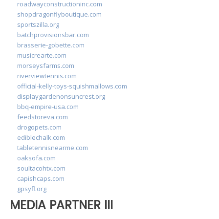
roadwayconstructioninc.com
shopdragonflyboutique.com
sportszilla.org
batchprovisionsbar.com
brasserie-gobette.com
musicrearte.com
morseysfarms.com
riverviewtennis.com
official-kelly-toys-squishmallows.com
displaygardenonsuncrest.org
bbq-empire-usa.com
feedstoreva.com
drogopets.com
ediblechalk.com
tabletennisnearme.com
oaksofa.com
soultacohtx.com
capishcaps.com
gpsyfl.org
MEDIA PARTNER III