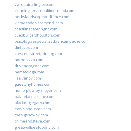
vwrepairarlington.com
cleaningservicebaltimore-md.com
beckslandscapeandfence.com
vistaaltadelveramendi.com
coastlinecateringnc.com
cuesburgershouston.com
psicologiaespecializadaencampeche.com
dmtacos.com
crescentstreetprinting.com
hornopizza.com
driveadragster.com
hematologa.com
lizaivanov.com
guesttinyhomes.com
home-plow-by-meyer.com
palatelatincuisine.com
blackdoglegacy.com
eatvivahouston.com
thebigshowok.com
chimeandstave.com
greatwallseafoodny.com