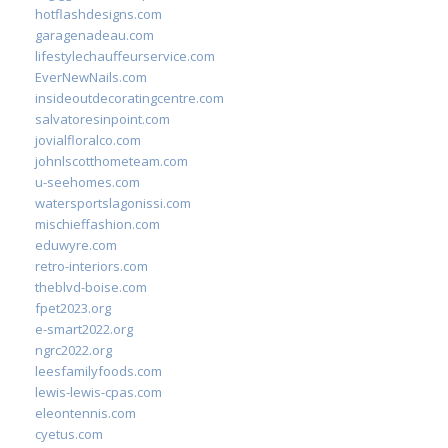
hotflashdesigns.com
garagenadeau.com
lifestylechauffeurservice.com
EverNewNails.com
insideoutdecoratingcentre.com
salvatoresinpoint.com
jovialfloralco.com
johnlscotthometeam.com
u-seehomes.com
watersportslagonissi.com
mischieffashion.com
eduwyre.com
retro-interiors.com
theblvd-boise.com
fpet2023.org
e-smart2022.org
ngrc2022.org
leesfamilyfoods.com
lewis-lewis-cpas.com
eleontennis.com
cyetus.com