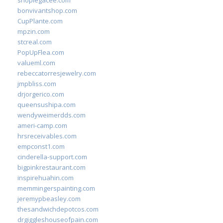
shoplegacee.com
bonvivantshop.com
CupPlante.com
mpzin.com
stcreal.com
PopUpFlea.com
valueml.com
rebeccatorresjewelry.com
jmpbliss.com
drjorgerico.com
queensushipa.com
wendyweimerdds.com
ameri-camp.com
hrsreceivables.com
empconst1.com
cinderella-support.com
bigpinkrestaurant.com
inspirehuahin.com
memmingerspainting.com
jeremypbeasley.com
thesandwichdepotcos.com
drgiggleshouseofpain.com