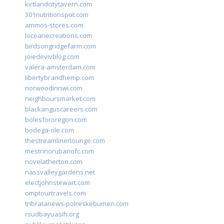
kirtlandcitytavern.com
301nutritionspot.com
ammos-stores.com
loceanecreations.com
birdsongridgefarm.com
joiedevivblog.com
valera-amsterdam.com
libertybrandhemp.com
norwoodinnwi.com
neighboursmarket.com
blackanguscareers.com
bolesfororegon.com
bodega-ole.com
thestreamlinerlounge.com
mestrinorubanofc.com
novelatherton.com
nassvalleygardens.net
electjohnstewart.com
omptourtravels.com
tribratanews-polreskebumen.com
rsudbayuasih.org