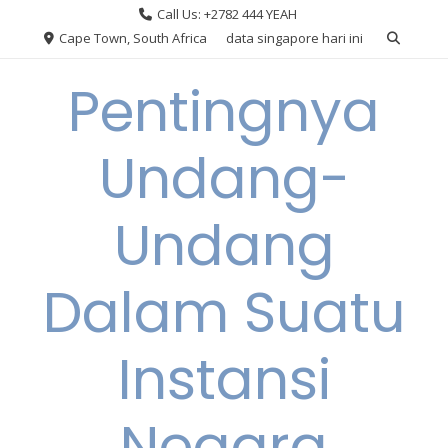
Skip
Call Us: +2782 444 YEAH
to
Cape Town, South Africa
data singapore hari ini
content
Pentingnya
Undang-
Undang
Dalam Suatu
Instansi
Negara