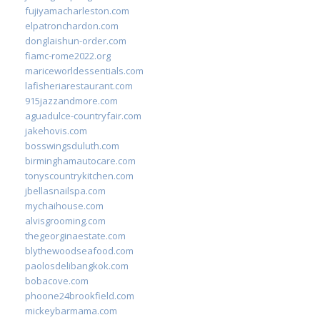
fujiyamacharleston.com
elpatronchardon.com
donglaishun-order.com
fiamc-rome2022.org
mariceworldessentials.com
lafisheriarestaurant.com
915jazzandmore.com
aguadulce-countryfair.com
jakehovis.com
bosswingsduluth.com
birminghamautocare.com
tonyscountrykitchen.com
jbellasnailspa.com
mychaihouse.com
alvisgrooming.com
thegeorginaestate.com
blythewoodseafood.com
paolosdelibangkok.com
bobacove.com
phoone24brookfield.com
mickeybarmama.com