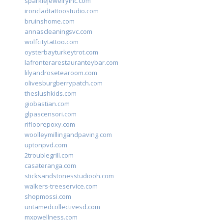
sparklejewelryinc.com
ironcladtattoostudio.com
bruinshome.com
annascleaningsvc.com
wolfcitytattoo.com
oysterbayturkeytrot.com
lafronterarestauranteybar.com
lilyandrosetearoom.com
olivesburgberrypatch.com
theslushkids.com
giobastian.com
glpascensori.com
rifloorepoxy.com
woolleymillingandpaving.com
uptonpvd.com
2troublegrill.com
casateranga.com
sticksandstonesstudiooh.com
walkers-treeservice.com
shopmossi.com
untamedcollectivesd.com
mxpwellness.com