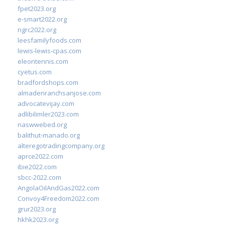
fpet2023.org
e-smart2022.org
ngrc2022.org
leesfamilyfoods.com
lewis-lewis-cpas.com
eleontennis.com
cyetus.com
bradfordshops.com
almadenranchsanjose.com
advocatevijay.com
adlibilimler2023.com
naswwebed.org
balithut-manado.org
alteregotradingcompany.org
aprce2022.com
ibie2022.com
sbcc-2022.com
AngolaOilAndGas2022.com
Convoy4Freedom2022.com
grur2023.org
hkhk2023.org