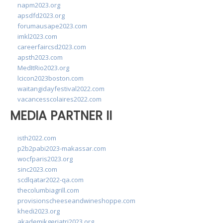
napm2023.org
apsdfd2023.org
forumausape2023.com
imkl2023.com
careerfaircsd2023.com
apsth2023.com
MedItRio2023.org
lcicon2023boston.com
waitangidayfestival2022.com
vacancesscolaires2022.com
MEDIA PARTNER II
isth2022.com
p2b2pabi2023-makassar.com
wocfparis2023.org
sinc2023.com
scdlqatar2022-qa.com
thecolumbiagrill.com
provisionscheeseandwineshoppe.com
khedi2023.org
akademikgeriatri2023.org