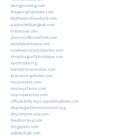
alvisgrooming.com
thegeorginaestate.com
blythewoodseafood.com
paolosdelibangkok.com
bobacove.com
phoone24brookfield.com
mickeybarmama.com
roadwayconstructioninc.com
shopdragonflyboutique.com
sportszilla.org
batchprovisionsbar.com
brasserie-gobette.com
musicrearte.com
morseysfarms.com
riverviewtennis.com
official-kelly-toys-squishmallows.com
displaygardenonsuncrest.org
bbq-empire-usa.com
feedstoreva.com
drogopets.com
ediblechalk.com