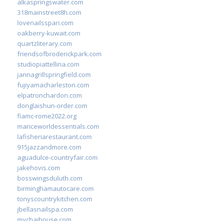
alkaspringswater.com
318mainstreet8h.com
lovenailsspari.com
oakberry-kuwait.com
quartzliterary.com
friendsofbroderickpark.com
studiopiattellina.com
jannagrillspringfield.com
fujiyamacharleston.com
elpatronchardon.com
donglaishun-order.com
fiamc-rome2022.org
mariceworldessentials.com
lafisheriarestaurant.com
915jazzandmore.com
aguadulce-countryfair.com
jakehovis.com
bosswingsduluth.com
birminghamautocare.com
tonyscountrykitchen.com
jbellasnailspa.com
mychaihouse.com