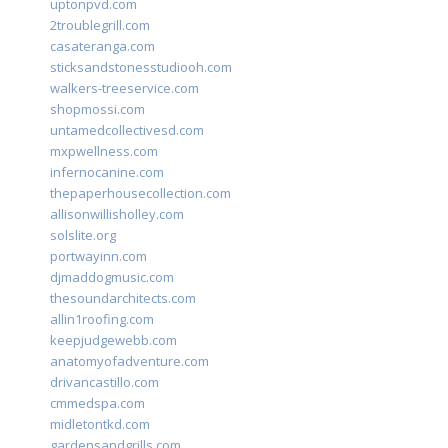
uptonpvd.com
2troublegrill.com
casateranga.com
sticksandstonesstudiooh.com
walkers-treeservice.com
shopmossi.com
untamedcollectivesd.com
mxpwellness.com
infernocanine.com
thepaperhousecollection.com
allisonwillisholley.com
solslite.org
portwayinn.com
djmaddogmusic.com
thesoundarchitects.com
allin1roofing.com
keepjudgewebb.com
anatomyofadventure.com
drivancastillo.com
cmmedspa.com
midletontkd.com
gardensandgrills.com