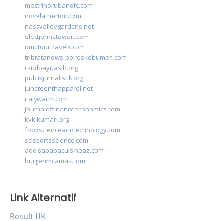
mestrinorubanofc.com
novelatherton.com
nassvalleygardens.net
electjohnstewart.com
omptourtravels.com
tribratanews-polreskebumen.com
rsudbayuasih.org
publikjurnalistik.org
juneteenthapparel.net
italywarm.com
journaloffinanceeconomics.com
kvk-kumari.org
foodscienceandtechnology.com
scisportsscience.com
addisababacuisineaz.com
burgerimcamas.com
Link Alternatif
Result HK