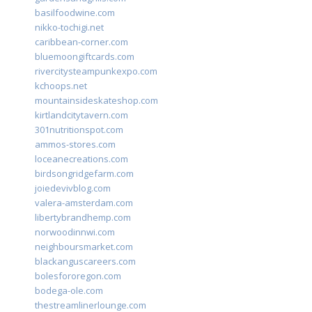
basilfoodwine.com
nikko-tochigi.net
caribbean-corner.com
bluemoongiftcards.com
rivercitysteampunkexpo.com
kchoops.net
mountainsideskateshop.com
kirtlandcitytavern.com
301nutritionspot.com
ammos-stores.com
loceanecreations.com
birdsongridgefarm.com
joiedevivblog.com
valera-amsterdam.com
libertybrandhemp.com
norwoodinnwi.com
neighboursmarket.com
blackanguscareers.com
bolesfororegon.com
bodega-ole.com
thestreamlinerlounge.com