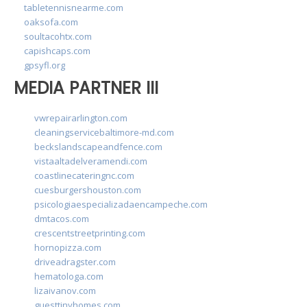
tabletennisnearme.com
oaksofa.com
soultacohtx.com
capishcaps.com
gpsyfl.org
MEDIA PARTNER III
vwrepairarlington.com
cleaningservicebaltimore-md.com
beckslandscapeandfence.com
vistaaltadelveramendi.com
coastlinecateringnc.com
cuesburgershouston.com
psicologiaespecializadaencampeche.com
dmtacos.com
crescentstreetprinting.com
hornopizza.com
driveadragster.com
hematologa.com
lizaivanov.com
guesttinyhomes.com