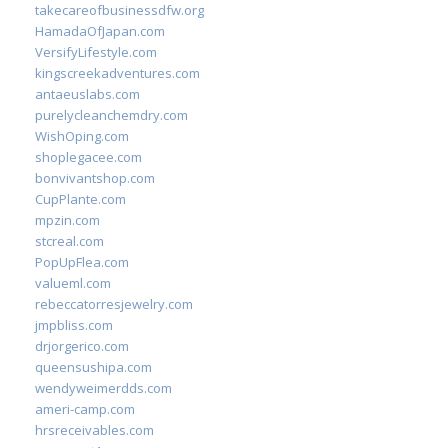
takecareofbusinessdfw.org
HamadaOfJapan.com
VersifyLifestyle.com
kingscreekadventures.com
antaeuslabs.com
purelycleanchemdry.com
WishOping.com
shoplegacee.com
bonvivantshop.com
CupPlante.com
mpzin.com
stcreal.com
PopUpFlea.com
valueml.com
rebeccatorresjewelry.com
jmpbliss.com
drjorgerico.com
queensushipa.com
wendyweimerdds.com
ameri-camp.com
hrsreceivables.com