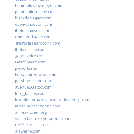
home-plow-by-meyer.com
palatelatincuisine.com
blackdoglegacy.com
eatvivahouston.com
thebigshowok.com
chimeandstave.com
greatwallseafoodny.com
theloverose.com
gabriovoice.com
resinflowart.com
p-sports.net
korsairstreetwear.com
petshopallston.com
avenue26tacos.com
topgglasses.com
broadmoornailsspacoloradosprings.com
missblackpasadena.com
anneskitchen.org
valenciamarketytaqueria.com
reefrecordsllc.com
alawaffle.com