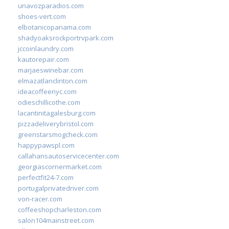
unavozparadios.com
shoes-vert.com
elbotanicopanama.com
shadyoaksrockportrvpark.com
jccoinlaundry.com
kautorepair.com
marjaeswinebar.com
elmazatlanclinton.com
ideacoffeenyc.com
odieschillicothe.com
lacantinitagalesburg.com
pizzadeliverybristol.com
greenstarsmogcheck.com
happypawspl.com
callahansautoservicecenter.com
georgiascornermarket.com
perfectfit24-7.com
portugalprivatedriver.com
von-racer.com
coffeeshopcharleston.com
salon104mainstreet.com