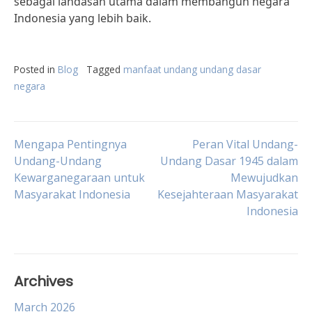
sebagai landasan utama dalam membangun negara
Indonesia yang lebih baik.
Posted in
Blog
Tagged
manfaat undang undang dasar
negara
Post
Mengapa Pentingnya
Peran Vital Undang-
Undang-Undang
Undang Dasar 1945 dalam
Kewarganegaraan untuk
Mewujudkan
navigation
Masyarakat Indonesia
Kesejahteraan Masyarakat
Indonesia
Archives
March 2026