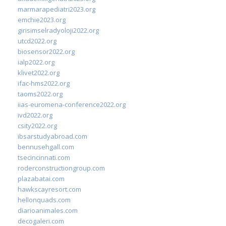
marmarapediatri2023.org
emchie2023.org
girisimselradyoloji2022.org
utcd2022.org
biosensor2022.org
ialp2022.org
klivet2022.org
ifac-hms2022.org
taoms2022.org
iias-euromena-conference2022.org
ivd2022.org
csity2022.org
ibsarstudyabroad.com
bennusehgall.com
tsecincinnati.com
roderconstructiongroup.com
plazabatai.com
hawkscayresort.com
hellonquads.com
diarioanimales.com
decogaleri.com