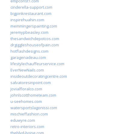
empconst1.com
cinderella-support.com
bigpinkrestaurant.com
inspirehuahin.com
memmingerspainting.com
jeremypbeasley.com
thesandwichdepotcos.com
drgiggleshouseofpain.com
hotflashdesigns.com
garagenadeau.com
lifestylechauffeurservice.com
EverNewNails.com
insideoutdecoratingcentre.com
salvatoresinpoint.com
jovialfloralco.com
johnlscotthometeam.com
u-seehomes.com
watersportslagonissi.com
mischieffashion.com
eduwyre.com
retro-interiors.com
theblvd-boise.com