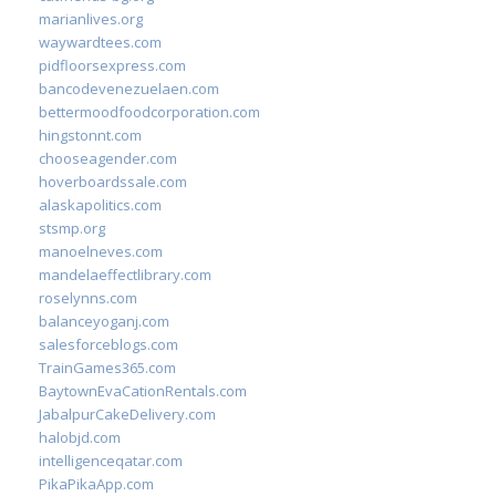
marianlives.org
waywardtees.com
pidfloorsexpress.com
bancodevenezuelaen.com
bettermoodfoodcorporation.com
hingstonnt.com
chooseagender.com
hoverboardssale.com
alaskapolitics.com
stsmp.org
manoelneves.com
mandelaeffectlibrary.com
roselynns.com
balanceyoganj.com
salesforceblogs.com
TrainGames365.com
BaytownEvaCationRentals.com
JabalpurCakeDelivery.com
halobjd.com
intelligenceqatar.com
PikaPikaApp.com