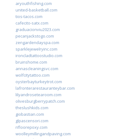
aryouthfishing.com
united-basketball.com
tios-tacos.com
cafecito-satx.com
graduacionviu2023.com
pecanjackstogo.com
zengardendayspa.com
sparklejewelryinc.com
ironcladtattoostudio.com
bruinshome.com
annascleaningsvc.com
wolfcitytattoo.com
oysterbayturkeytrot.com
lafronterarestauranteybar.com
lilyandrosetearoom.com
olivesburgberrypatch.com
theslushkids.com
giobastian.com
glpascensori.com
rifloorepoxy.com
woolleymillingandpaving.com