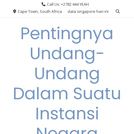
Skip
Call Us: +2782 444 YEAH
to
Cape Town, South Africa
data singapore hari ini
content
Pentingnya
Undang-
Undang
Dalam Suatu
Instansi
Negara